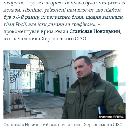
охорони, і тут все згоріло. Їх ціллю було знищити всі
докази. Пізніше, ув'язнені нам казали, що підйом
був о 6-й ранку, їх регулярно били, щодня вмикали
гімн Росії, але їсти давали за графіком
», –
прокоментував Крим.Реалії
Станіслав Новицький
,
в.о. начальника Херсонського СІЗО.
Станіслав Новицький, в.о. начальника Херсонського СІЗО