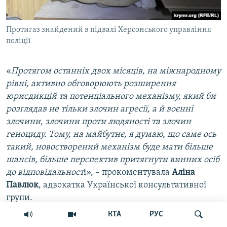
Протигаз знайдений в підвалі Херсонського управління
поліції
«
Протягом останніх двох місяців, на міжнародному
рівні, активно обговорюють розширення
юрисдикцій та потенціального механізму, який би
розглядав не тільки злочин агресії, а й воєнні
злочини, злочини проти людяності та злочин
геноциду. Тому, на майбутнє, я думаю, що саме ось
такий, новостворений механізм буде мати більше
шансів, більше перспектив притягнути винних осіб
до відповідальност
і», – прокоментувала
Аліна
Павлюк
, адвокатка Української консультативної
групи.
КТА
РУС