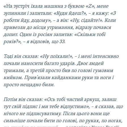
«На зустріч
їхала машина з буквою «Z», мене
зупинили і запитали: «Куди йдеш?», – я кажу: «З
роботи йду, додому», – а він: «Ну, сідайте!». Коли
привезли до місця утримання, відразу почався
допит. Один із росіян запитав: «Скільки тобі
років?», – я відповів, що 33.
Тоді він сказав: «Ну поїхали!», – і мені інтенсивно
почали наносити багато ударів. Двоє людей
тримали, а третій просто бив по голові гумовим
кийком. Прив'язали кайданками руки та ноги і
просто нещадно били.
Потім він сказав: «Ось тобі чистий аркуш, залиш
тут свій підпис і ми тебе відпустимо», – я сказав, що
нічого не підписуватиму. Після цього вони ще
сильніше почали бити по голові, по руках, по ногах,