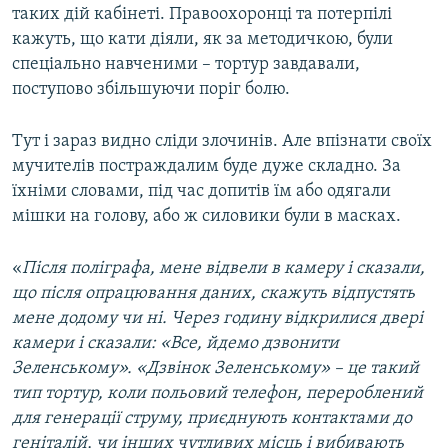
таких дій кабінеті. Правоохоронці та потерпілі
кажуть, що кати діяли, як за методичкою, були
спеціально навченими – тортур завдавали,
поступово збільшуючи поріг болю.
Тут і зараз видно сліди злочинів. Але впізнати своїх
мучителів постраждалим буде дуже складно. За
їхніми словами, під час допитів їм або одягали
мішки на голову, або ж силовики були в масках.
«
Після поліграфа, мене відвели в камеру і сказали,
що після опрацювання даних, скажуть відпустять
мене додому чи ні. Через годину відкрилися двері
камери і сказали: «Все, йдемо дзвонити
Зеленському». «Дзвінок Зеленському» – це такий
тип тортур, коли польовий телефон, перероблений
для генерації струму, приєднують контактами до
геніталій, чи інших чутливих місць і вибивають