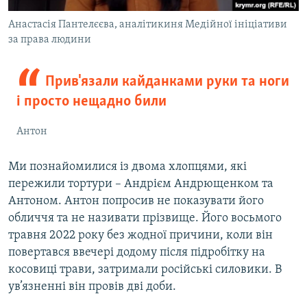
Анастасія Пантелєєва, аналітикиня Медійної ініціативи
за права людини
Прив'язали кайданками руки та ноги
і просто нещадно били
Антон
Ми познайомилися із двома хлопцями, які
пережили тортури – Андрієм Андрющенком та
Антоном. Антон попросив не показувати його
обличчя та не називати прізвище. Його восьмого
травня 2022 року без жодної причини, коли він
повертався ввечері додому після підробітку на
косовиці трави, затримали російські силовики. В
ув’язненні він провів дві доби.