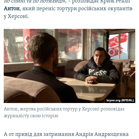
по спині та по потилиці
», – розповідає Крим.Реалії
Антон
, який переніс тортури російських окупантів
у Херсоні.
Антон, жертва російських тортур у Херсоні розповідає
журналісту свою історію
А от привід для затримання Андрія Андрющенка