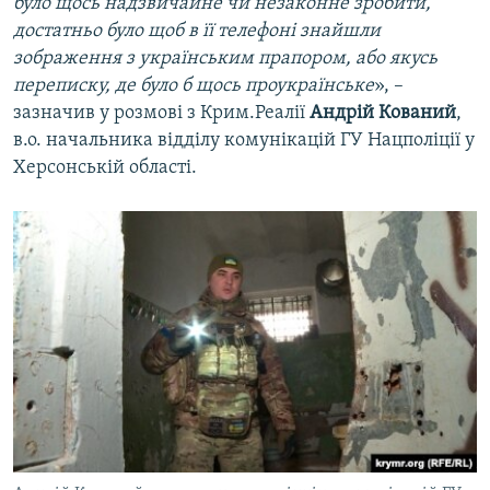
було щось надзвичайне чи незаконне зробити,
достатньо було щоб в її телефоні знайшли
зображення з українським прапором, або якусь
переписку, де було б щось проукраїнське
», –
зазначив у розмові з Крим.Реалії
Андрій Кований
,
в.о. начальника відділу комунікацій ГУ Нацполіції у
Херсонській області.