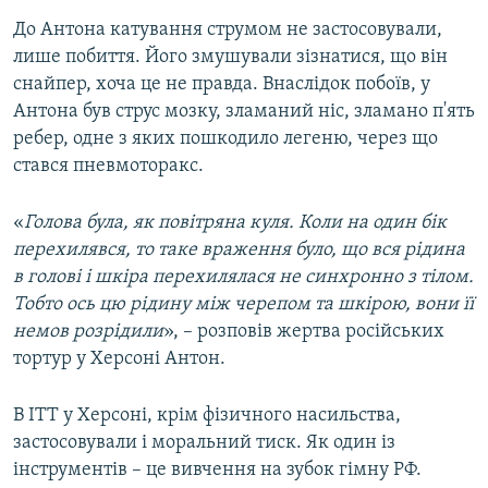
До Антона катування струмом не застосовували,
лише побиття. Його змушували зізнатися, що він
снайпер, хоча це не правда. Внаслідок побоїв, у
Антона був струс мозку, зламаний ніс, зламано п'ять
ребер, одне з яких пошкодило легеню, через що
стався пневмоторакс.
«
Голова була, як повітряна куля. Коли на один бік
перехилявся, то таке враження було, що вся рідина
в голові і шкіра перехилялася не синхронно з тілом.
Тобто ось цю рідину між черепом та шкірою, вони її
немов розрідили
», – розповів жертва російських
тортур у Херсоні Антон.
В ІТТ у Херсоні, крім фізичного насильства,
застосовували і моральний тиск. Як один із
інструментів – це вивчення на зубок гімну РФ.