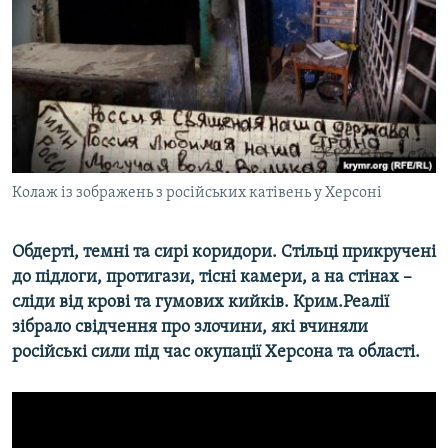
ВІДЕОУРОКИ «ELIFBE»
Русский
СВІДЧЕННЯ ОКУПАЦІЇ
Qırımtatar
УКРАЇНСЬКА ПРОБЛЕМА КРИМУ
ДОЛУЧАЙСЯ!
ІНФОГРАФІКА
Колаж із зображень з російських катівень у Херсоні
Усі сайти RFE/RL
Обдерті, темні та сирі коридори. Стільці прикручені
до підлоги, протигази, тісні камери, а на стінах –
сліди від крові та гумових кийків. Крим.Реалії
зібрало свідчення про злочини, які вчиняли
російські сили під час окупації Херсона та області.