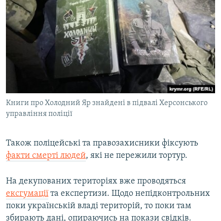
Книги про Холодний Яр знайдені в підвалі Херсонського
управління поліції
Також поліцейські та правозахисники фіксують
факти смерті людей
, які не пережили тортур.
На декупованих територіях вже проводяться
ексгумації
та експертизи. Щодо непідконтрольних
поки українській владі територій, то поки там
збирають дані, опираючись на покази свідків.