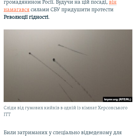
громадянином Росії. Будучи на цій посаді,
він
намагався
силами СБУ придушити протести
Революції гідності
.
Сліди від гумових кийків в одній із кімнат Херсонського
ІТТ
Били затриманих у спеціально відведеному для