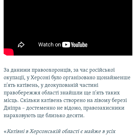
За даними правоохоронців, за час російської
окупації, у Херсоні було організовано щонайменше
п'ять катівень, у деокупованій частині
правобережжя області знайшли ще п'ять таких
місць. Скільки катівень створено на лівому березі
Дніпра – достеменно не відомо, правозахисники
нараховують ще близько десяти.
«
Катівні в Херсонській області є майже в усіх