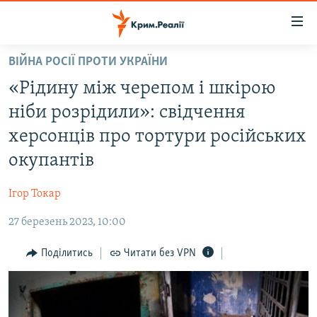
Доступність
посилання
Перейти
ВІЙНА РОСІЇ ПРОТИ УКРАЇНИ
до
НОВИНИ
«Рідину між черепом і шкірою
основного
ВОДА.КРИМ
матеріалу
ніби розрідили»: свідчення
ВІДЕО ТА ФОТО
Перейти
херсонців про тортури російських
до
ПОЛІТИКА
окупантів
основної
БЛОГИ
навігації
Ігор Токар
Перейти
ПОГЛЯД
до
27 березень 2023, 10:00
ІНТЕРВ'Ю
пошуку
ВСЕ ЗА ДЕНЬ
Поділитись
Читати без VPN
СПЕЦПРОЕКТИ
ЯК ОБІЙТИ БЛОКУВАННЯ
ДЕПОРТАЦІЯ