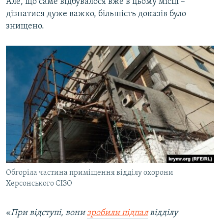
Але, що саме відбувалося вже в цьому місці –
дізнатися дуже важко, більшість доказів було
знищено.
Обгоріла частина приміщення відділу охорони
Херсонського СІЗО
«
При відступі, вони
зробили підпал
відділу