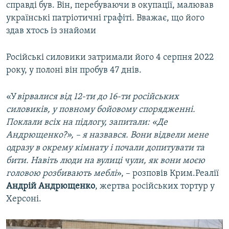
справді був. Він, перебуваючи в окупації, малював
українські патріотичні графіті. Вважає, що його
здав хтось із знайоми
Російські силовики затримали його 4 серпня 2022
року, у полоні він пробув 47 днів.
«У
вірвалися від 12-ти до 16-ти російських
силовиків, у повному бойовому спорядженні.
Поклали всіх на підлогу, запитали: «Де
Андрющенко?», – я назвався. Вони відвели мене
одразу в окрему кімнату і почали допитувати та
бити. Навіть люди на вулиці чули, як вони моєю
головою розбивають меблі
», – розповів Крим.Реалії
Андрій Андрющенко
, жертва російських тортур у
Херсоні.