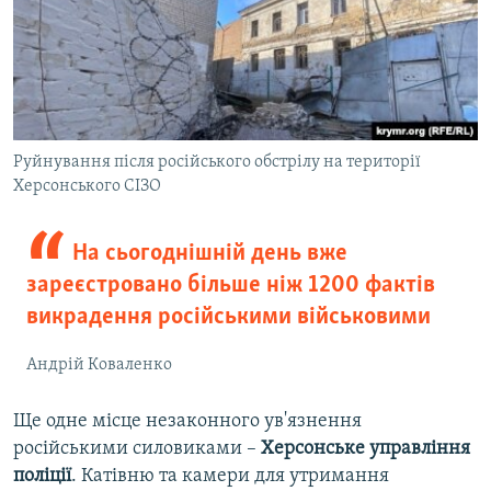
Руйнування після російського обстрілу на території
Херсонського СІЗО
На сьогоднішній день вже
зареєстровано більше ніж 1200 фактів
викрадення російськими військовими
Андрій Коваленко
Ще одне місце незаконного ув'язнення
російськими силовиками –
Херсонське управління
поліції
. Катівню та камери для утримання