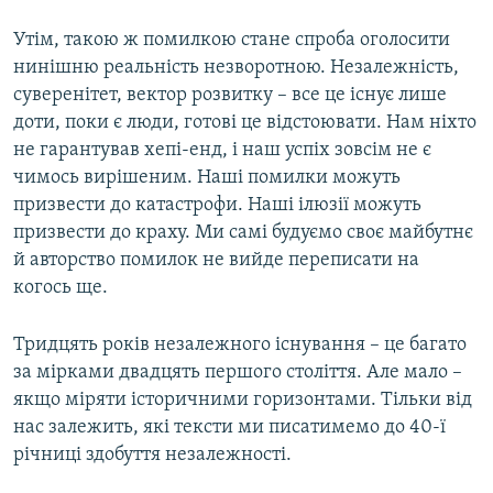
Утім, такою ж помилкою стане спроба оголосити
нинішню реальність незворотною. Незалежність,
суверенітет, вектор розвитку – все це існує лише
доти, поки є люди, готові це відстоювати. Нам ніхто
не гарантував хепі-енд, і наш успіх зовсім не є
чимось вирішеним. Наші помилки можуть
призвести до катастрофи. Наші ілюзії можуть
призвести до краху. Ми самі будуємо своє майбутнє
й авторство помилок не вийде переписати на
когось ще.
Тридцять років незалежного існування – це багато
за мірками двадцять першого століття. Але мало –
якщо міряти історичними горизонтами. Тільки від
нас залежить, які тексти ми писатимемо до 40-ї
річниці здобуття незалежності.