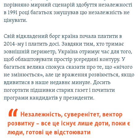
порівняно мирний сценарій здобуття незалежності
в 1991 році багатьох змушував цю незалежність не
цінувати.
Свій відкладений борг країна почала платити в
2014-му і платить досі. Завдяки тим, хто тримає
зовнішній периметр, Україна отримує час для того,
щоб облаштовувати простір усередині контуру. У
багатьох велика спокуса сказати про те, що «нічого
не змінюється», але це враження розвіюється, якщо
вдивитися в наше недавнє минуле. Досить
погортати підшивки старих газет і почитати
програми кандидатів у президенти.
Незалежність, суверенітет, вектор
розвитку – все це існує лише доти, поки є
люди, готові це відстоювати