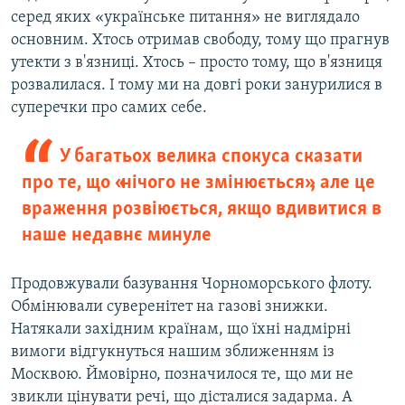
серед яких «українське питання» не виглядало
основним. Хтось отримав свободу, тому що прагнув
утекти з в'язниці. Хтось – просто тому, що в'язниця
розвалилася. І тому ми на довгі роки занурилися в
суперечки про самих себе.
У багатьох велика спокуса сказати
про те, що «нічого не змінюється», але це
враження розвіюється, якщо вдивитися в
наше недавнє минуле
Продовжували базування Чорноморського флоту.
Обмінювали суверенітет на газові знижки.
Натякали західним країнам, що їхні надмірні
вимоги відгукнуться нашим зближенням із
Москвою. Ймовірно, позначилося те, що ми не
звикли цінувати речі, що дісталися задарма. А