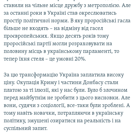
ставили на чільне місце дружбу з метрополією. Але
за останні роки в Україні став окреслюватись
простір політичної норми. В яку проросійські гасла
більше не входять – на відміну від гасел
проєвропейських. Якщо десять років тому
проросійські партії могли розраховувати на
половину місць в українському парламенті, то
тепер їхня стеля – це умовні 20%.
За цю трансформацію Україна заплатила високу
ціну. Окупація Криму і частини Донбасу стали
платою за ті ілюзії, які у нас були. Було б злочином
перед майбутнім не зробити з цього висновки. Але
вони, судячи з соціології, все-таки були зроблені. А
тому навіть новачки, потрапляючи в українську
політику, змушені озиратися на реальність і на
суспільний запит.