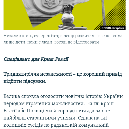
ВІДЕОУРОКИ «ELIFBE»
Русский
СВІДЧЕННЯ ОКУПАЦІЇ
Qırımtatar
УКРАЇНСЬКА ПРОБЛЕМА КРИМУ
ДОЛУЧАЙСЯ!
Незалежність, суверенітет, вектор розвитку – все це існує
ІНФОГРАФІКА
лише доти, поки є люди, готові це відстоювати
Спеціально для Крим.Реалії
Усі сайти RFE/RL
Тридцятиріччя незалежності – це хороший привід
підбити підсумки.
Велика спокуса оголосити новітню історію України
періодом втрачених можливостей. На тлі країн
Балтії або Польщі ми й справді виглядаємо не
найбільш старанними учнями. Однак на тлі
колишніх сусідів по радянській комунальній