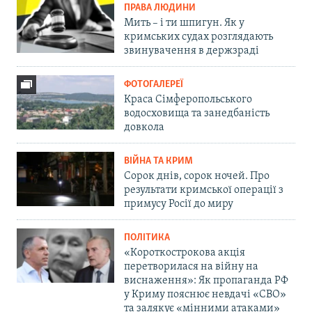
ПРАВА ЛЮДИНИ
Мить – і ти шпигун. Як у
кримських судах розглядають
звинувачення в держзраді
ФОТОГАЛЕРЕЇ
Краса Сімферопольського
водосховища та занедбаність
довкола
ВІЙНА ТА КРИМ
Сорок днів, сорок ночей. Про
результати кримської операції з
примусу Росії до миру
ПОЛІТИКА
«Короткострокова акція
перетворилася на війну на
виснаження»: Як пропаганда РФ
у Криму пояснює невдачі «СВО»
та залякує «мінними атаками»