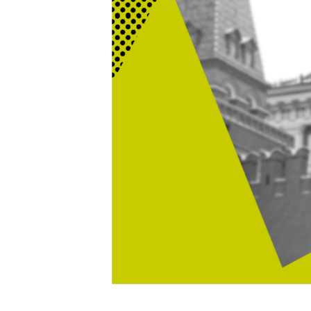
ВІДЕОУРОКИ «ELIFBE»
СВІДЧЕННЯ ОКУПАЦІЇ
УКРАЇНСЬКА ПРОБЛЕМА КРИМУ
ІНФОГРАФІКА