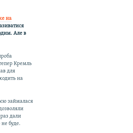
ке на
називатися
здим. Але в
проба
дтепер Кремль
ав для
еходить на
ією займалася
 дозволяли
 раз дали
 не буде.