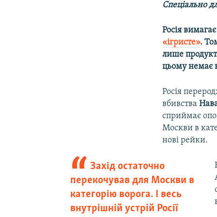
Спеціально дл
Росія вимага
«ігристе»
. То
лише продукт 
цьому немає 
Росія перерод
вбивства
Нав
сприймає опоз
Москви в кате
нові рейки.
Захід остаточно
перекочував для Москви в
категорію ворога. І весь
внутрішній устрій Росії