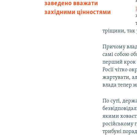
заведено вважати
західними цінностями
тріщини, так 
Причому влад
самі собою об
перший крок д
Росії чітко о
жартувати, ал
влада тепер м
По суті, держ
безвідповідал
якими ховаєт
російському 
трибуні порад