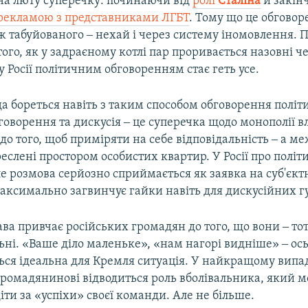
на люту суперечку: починаючи від
ролі
Сталіна
й закін
рекламою з представниками ЛГБТ
. Тому що це обговор
ж табуйованого ‒ нехай і через систему іномовлення. П
того, як у задраєному котлі пар проривається назовні че
у Росії політичним обговоренням стає геть усе.
а бореться навіть з таким способом обговорення політ
говорення та дискусія ‒ це суперечка щодо монополії в
о того, щоб приміряти на себе відповідальність ‒ а ме
креслені простором особистих квартир. У Росії про полі
е розмова серйозно сприймається як заявка на суб'єкт
аксимально загвинчує гайки навіть для дискусійних гу
ава привчає російських громадян до того, що вони ‒ то
ьні. «Ваше діло маленьке», «нам нагорі видніше» ‒ ос
ься ідеальна для Кремля ситуація. У найкращому випа
громадянинові відводиться роль вболівальника, який 
іти за «успіхи» своєї команди. Але не більше.