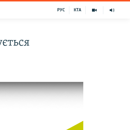
РУС
КТА
ується