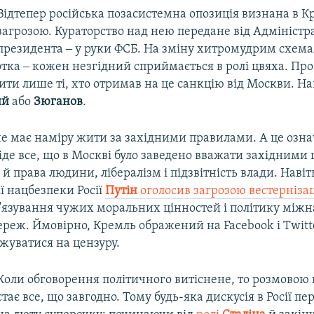
Відтепер російська позасистемна опозиція визнана в К
загрозою. Кураторство над нею передане від Адміністра
президента ‒ у руки ФСБ. На зміну хитромудрим схе
тка ‒ кожен незгідний сприймається в ролі цвяха. Про
ти лише ті, хто отримав на це санкцію від Москви. Н
ий
або
Зюганов
.
не має наміру жити за західними правилами. А це озна
піде все, що в Москві було заведено вважати західними
 й права людини, лібералізм і підзвітність влади. Навіт
ії нацбезпеки Росії
Путін
оголосив загрозою вестернізац
в'язування чужих моральних цінностей і політику між
реж. Ймовірно, Кремль ображений на Facebook і Twitte
жуватися на цензуру.
Коли обговорення політичного витіснене, то розмовою 
стає все, що завгодно. Тому будь-яка дискусія в Росії п