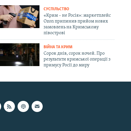
СУСПІЛЬСТВО
«Крим – не Росія»: маркетплейс
Ozon припинив прийом нових
замовлень на Кримському
півострові
ВІЙНА ТА КРИМ
Сорок днів, сорок ночей. Про
результати кримської операції з
примусу Росії до миру