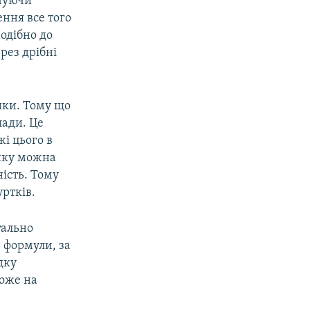
чуючи
ення все того
одібно до
рез дрібні
ики. Тому що
лади. Це
жі цього в
тику можна
ність. Тому
ртків.
тально
ь формули, за
дку
може на