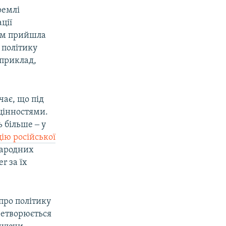
ремлі
ції
мам прийшла
 політику
априклад,
чає, що під
 цінностями.
ь більше ‒ у
ію російської
народних
r за їх
про політику
еретворюється