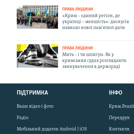
ПРАВА ЛЮДИНИ
«Крим – єдиний регіон, де
українці – меншість»: дискусія
навколо нової пам'ятної дати
ПРАВА ЛЮДИНИ
Мить – і ти шпигун. Як у
кримських судах розглядають
звинувачення в держзраді
Русский
ПІДТРИМКА
ІНФО
Qırımtatar
Ваше відео і фото
Крим.Реалії
ДОЛУЧАЙСЯ!
Радіо
Передрук
Мобільний додаток Android | iOS
Контакти