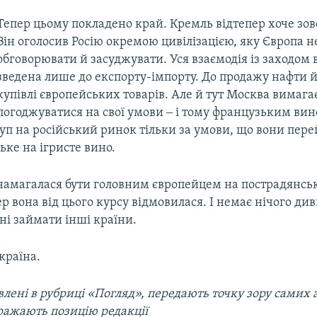
Тепер цьому покладено край. Кремль відтепер хоче зов
Він оголосив Росію окремою цивілізацією, яку Європа н
обговорювати й засуджувати. Уся взаємодія із заходом 
зведена лише до експорту-імпорту. До продажу нафти й 
купівлі європейських товарів. Але й тут Москва вимага
погоджуватися на свої умови ‒ і тому французьким ви
туп на російський ринок тільки за умови, що вони пе
ке на ігристе вино.
 намагалася бути головним європейцем на пострадянсь
ер вона від цього курсу відмовилася. І немає нічого ди
ні займати інші країни.
країна.
лені в рубриці «Погляд», передають точку зору самих а
ражають позицію редакції