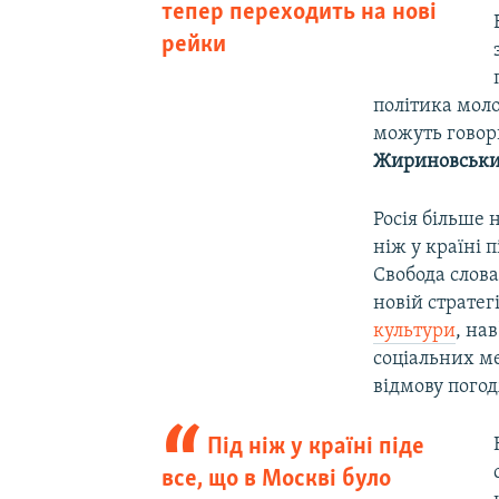
тепер переходить на нові
рейки
політика моло
можуть говори
Жириновськ
Росія більше 
ніж у країні 
Свобода слова
новій стратег
культури
, на
соціальних ме
відмову погод
Під ніж у країні піде
все, що в Москві було