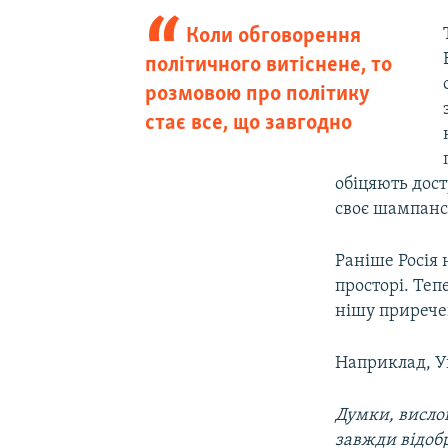
Коли обговорення
політичного витіснене, то
розмовою про політику
стає все, що завгодно
обіцяють дос
своє шампансь
Раніше Росія
просторі. Теп
нішу прирече
Наприклад, У
Думки, вислов
завжди відоб