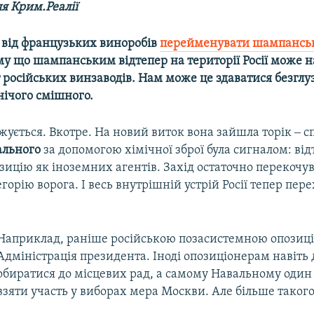
я Крим.Реалії
є від французьких виноробів
перейменувати шампансь
му що шампанським відтепер на території Росії може 
російських винзаводів. Нам може це здаватися безглу
нічого смішного.
жується. Вкотре. На новий виток вона зайшла торік ‒ с
ального
за допомогою хімічної зброї була сигналом: ві
ицію як іноземних агентів. Захід остаточно перекочув
горію ворога. І весь внутрішній устрій Росії тепер пер
Наприклад, раніше російською позасистемною опозиц
Адміністрація президента. Іноді опозиціонерам навіть
обиратися до місцевих рад, а самому Навальному один
взяти участь у виборах мера Москви. Але більше такого