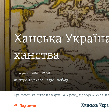
ВІДЕОУРОКИ «ELIFBE»
СВІДЧЕННЯ ОКУПАЦІЇ
УКРАЇНСЬКА ПРОБЛЕМА КРИМУ
ІНФОГРАФІКА
Ханська Україна
ханства
30 червень 2024, 12:50
Дмитро Шурхало
Радіо Свобода
Кримське ханство на карті 1707 року, ліворуч – Україн
Ханська Украї
Поділитись