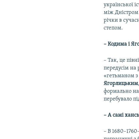
української і
між Дністром 
річки в сучас
степом.
– Кодима і Яг
– Так, це пів
передусім на 
«гетьманом з
Ягорлицьким
формально нал
перебувало пі
– А самі ханс
– В 1680–1760