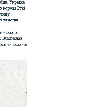
Руїна, Україна
ю короля Речі
стину
о ханства.
римського
ик
Владислав
носини козаків