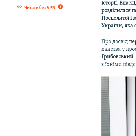
історії. Внасл
Читати без VPN
розділилася п
Посполитої і 
України, яка 
Про досвід пе
ханства у про
Грибовський
,
з їхніми півд