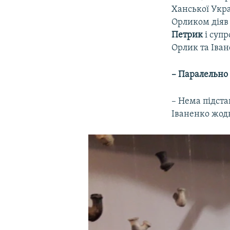
Ханської Укра
Орликом діяв 
Петрик
і суп
Орлик та Іва
– Паралельно 
– Нема підста
Іваненко жод