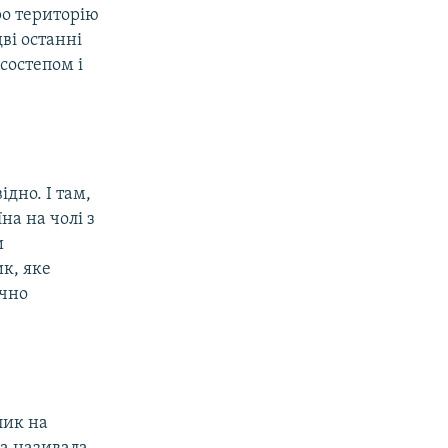
ро територію
ві останні
состепом і
ідно. І там,
на на чолі з
и
ик, яке
ично
лик на