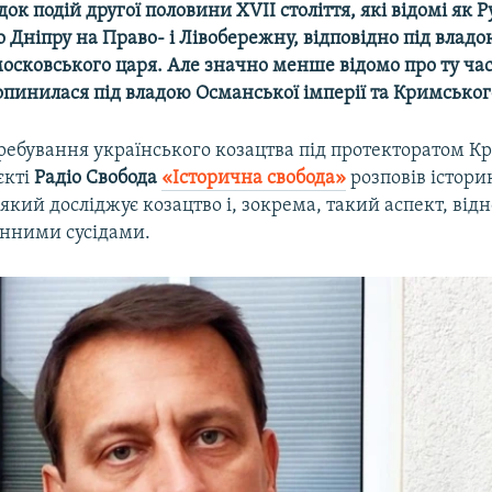
ідок подій другої половини ХVІІ століття, які відомі як 
о Дніпру на Право- і Лівобережну, відповідно під владо
московського царя. Але значно менше відомо про ту ча
опинилася під владою Османської імперії та Кримськог
ребування українського козацтва під протекторатом К
єкті
Радіо Свобода
«Історична свобода»
розповів істор
 який досліджує козацтво і, зокрема, такий аспект, від
енними сусідами.