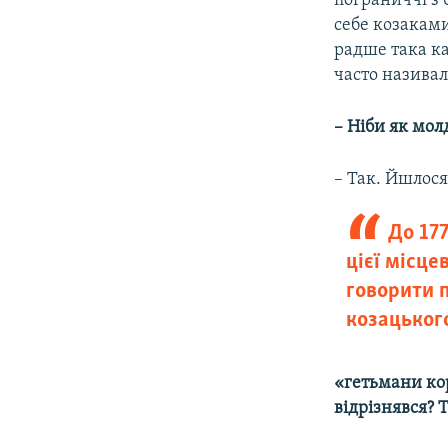
пограниччі з 
себе козаками
радше така ка
часто називал
– Ніби як мо
– Так. Йшлося
До 17
цієї місце
говорити 
козацьког
«гетьмани ко
відрізнявся?