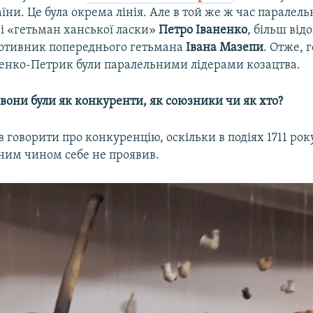
їни. Це була окрема лінія. Але в той же ж час паралел
і «гетьман ханської ласки»
Петро Іваненко
, більш від
ротивник попереднього гетьмана
Івана Мазепи
. Отже, 
ненко-Петрик були паралельними лідерами козацтва.
вони були як конкуренти, як союзники чи як хто?
в говорити про конкуренцію, оскільки в подіях 1711 рок
ним чином себе не проявив.