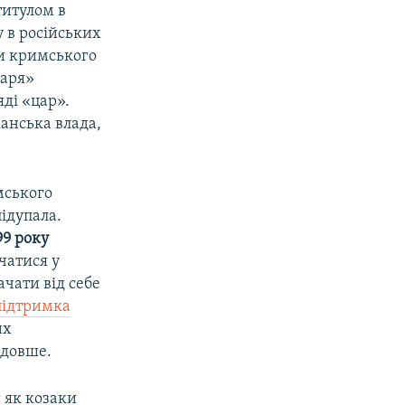
титулом в
 в російських
ли кримського
заря»
ді «цар».
ханська влада,
мського
підупала.
9 року
чатися у
ачати від себе
підтримка
их
 довше.
и як козаки