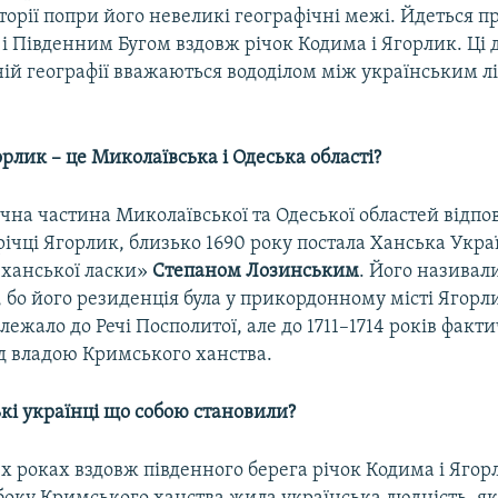
сторії попри його невеликі географічні межі. Йдеться п
і Південним Бугом вздовж річок Кодима і Ягорлик. Ці д
ній географії вважаються вододілом між українським лі
орлик – це Миколаївська і Одеська області?
нічна частина Миколаївської та Одеської областей відпов
річці Ягорлик, близько 1690 року постала Ханська Украї
 ханської ласки»
Степаном Лозинським
. Його називал
, бо його резиденція була у прикордонному місті Ягорл
ежало до Речі Посполитої, але до 1711–1714 років факт
д владою Кримського ханства.
ькі українці що собою становили?
-х роках вздовж південного берега річок Кодима і Ягор