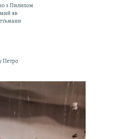
ьно з Пилипом
омий як
гетьмани
у Петро