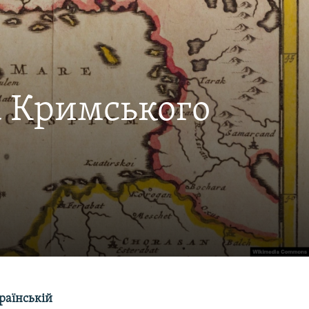
та Кримського
раїнській