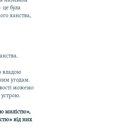
ка називала
 це була
ого ханства,
анства.
ю владою
ним угодам.
евості можемо
 устрою.
ою милістю»,
стю» від них