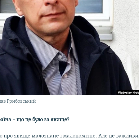
лав Грибовський
аїна – що це було за явище?
о про явище малознане і малопомітне. Але це важливи