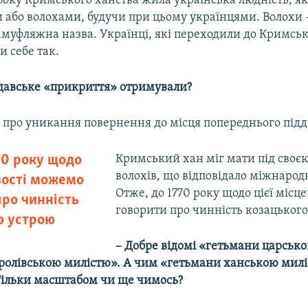
боку Кримського ханства жила українська людність, я
 або волохами, будучи при цьому українцями. Волохи –
муфляжна назва. Українці, які переходили до Кримськ
и себе так.
лдавське «прикриття» отримували?
 про уникання повернення до місця попереднього підд
70 року щодо
Кримський хан міг мати під своє
волохів, що відповідало міжнарод
вості можемо
Отже, до 1770 року щодо цієї місц
про чинність
говорити про чинність козацького
о устрою
– Добре відомі «гетьмани царськ
ролівською милістю». А чим «гетьмани ханською милі
 Тільки масштабом чи ще чимось?