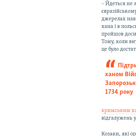
– Йдеться не
євразійському
джерелах наві
хана і в поль
пройшов досит
Тому, коли ви
це було доста
Підтр
ханом Вій
Запорозьк
1734 року
кримським х
відгалужень у
Козаки, які о