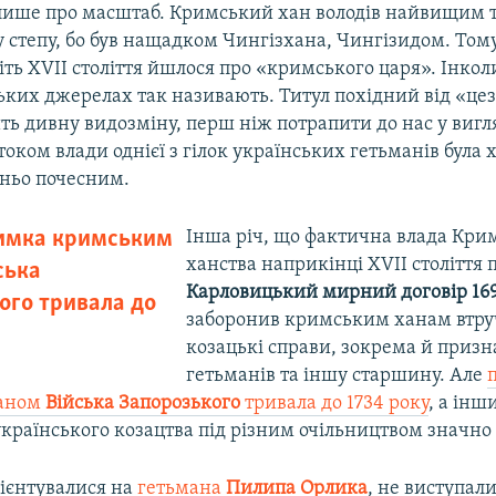
 лише про масштаб. Кримський хан володів найвищим 
 степу, бо був нащадком Чингізхана, Чингізидом. Тому
ть ХVІІ століття йшлося про «кримського царя». Інко
ських джерелах так називають. Титул похідний від «це
ь дивну видозміну, перш ніж потрапити до нас у вигля
током влади однієї з гілок українських гетьманів була 
тньо почесним.
имка кримським
Інша річ, що фактична влада Кри
ханства наприкінці ХVІІ століття 
ська
Карловицький мирний договір 169
ого тривала до
заборонив кримським ханам втру
козацькі справи, зокрема й призн
гетьманів та іншу старшину. Але
аном
Війська Запорозького
тривала до 1734 року
, а інш
країнського козацтва під різним очільництвом значно
рієнтувалися на
гетьмана
Пилипа Орлика
, не виступал