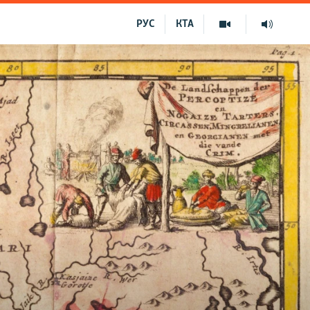
РУС
КТА