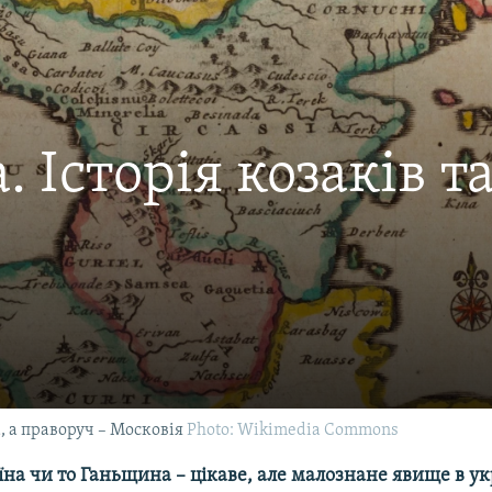
. Історія козаків 
а, а праворуч – Московія
Photo: Wikimedia Commons
на чи то Ганьщина – цікаве, але малознане явище в ук