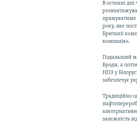
В останні дн
розвантажуват
прямуватиме у
року, яке по
Британії комп
компанія».
Подальший ма
Броди, а поті
НПЗ у Білорус
забезпечує ук
Традиційно о
нафтопереробн
альтернативн
залежність від