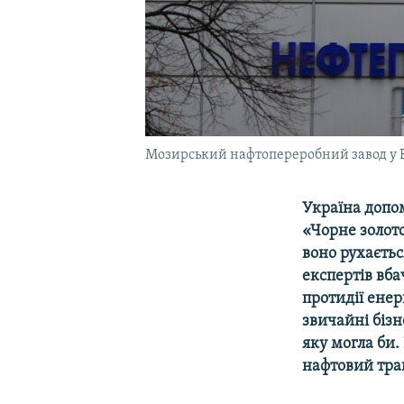
Мозирський нафтопереробний завод у Бі
Україна допом
«Чорне золото
воно рухаєть
експертів вба
протидії енер
звичайні бізне
яку могла би.
нафтовий тран