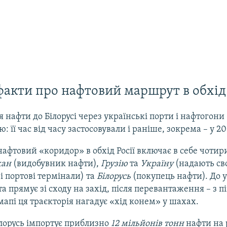
факти про нафтовий маршрут в обхід 
 нафти до Білорусі через українські порти і нафтогони 
: її час від часу застосовували і раніше, зокрема – у 20
афтовий «коридор» в обхід Росії включає в себе чотир
жан
(видобувник нафти),
Грузію
та
Україну
(надають св
і портові термінали) та
Білорусь
(покупець нафти). До 
а прямує зі сходу на захід, після перевантаження – з п
 мапі ця траєкторія нагадує «хід конем» у шахах.
лорусь імпортує приблизно
12 мільйонів тонн
нафти на р