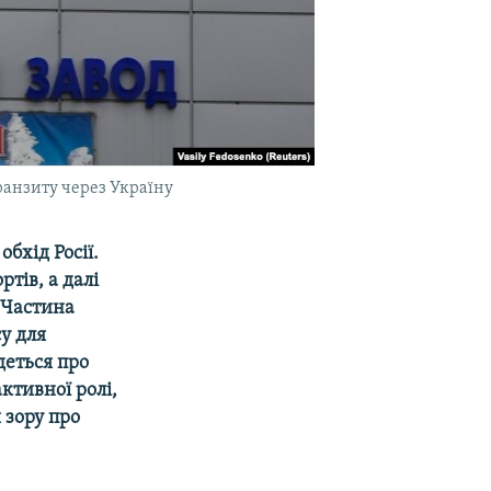
ранзиту через Україну
бхід Росії.
тів, а далі
 Частина
у для
деться про
активної ролі,
 зору про