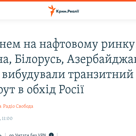
онем на нафтовому ринку
на, Білорусь, Азербайджа
я вибудували транзитний
т в обхід Росії
а
Радіо Свобода
 11:00
ь
Читати без VPN