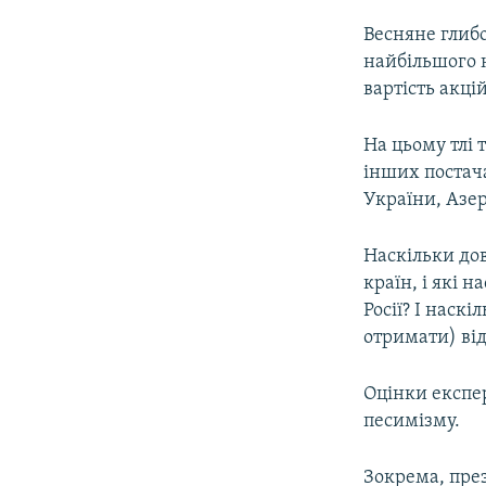
Весняне глибо
найбільшого н
вартість акці
На цьому тлі 
інших постача
України, Азер
Наскільки до
країн, і які 
Росії? І наск
отримати) від
Оцінки експер
песимізму.
Зокрема, пре