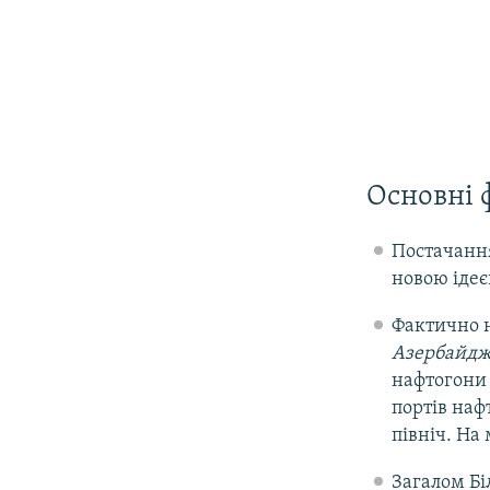
Основні 
Постачання
новою ідеєю
Фактично н
Азербайд
нафтогони 
портів нафт
північ. На
Загалом Бі