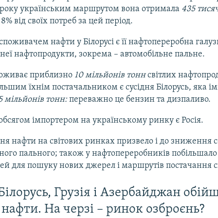
івроку українським маршрутом вона отримала
435 тися
8% від своїх потреб за цей період.
поживачем нафти у Білорусі є її нафтопереробна галузь
 неї нафтопродукти, зокрема – автомобільне пальне.
поживає приблизно
10 мільйонів тонн
світлих нафтопро
більшим їхнім постачальником є сусідня Білорусь, яка і
5 мільйонів тонн:
переважно це бензин та дизпаливо.
обсягом імпортером на українському ринку є Росія.
я нафти на світових ринках призвело і до зниження с
ного пального; також у нафтопереробників побільшало
й для пошуку нових джерел і маршрутів постачання 
 Білорусь, Грузія і Азербайджан обій
 нафти. На черзі – ринок озброєнь?