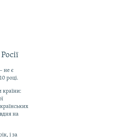
Росії
– не є
10 році.
и країни:
ої
українських
івдня на
ік, і за