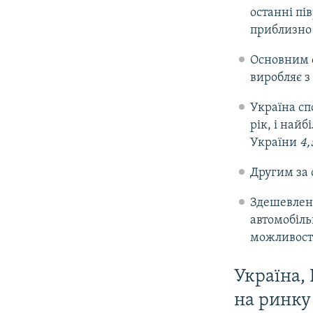
останні п
приблизно 
Основним с
виробляє з
Україна с
рік, і най
України
4,
Другим за 
Здешевленн
автомобіль
можливосте
Україна,
на ринку