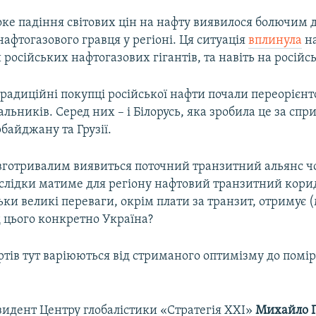
ке падіння світових цін на нафту виявилося болючим дл
афтогазового гравця у регіоні. Ця ситуація
вплинула
на
й російських нафтогазових гігантів, та навіть на росій
традиційні покупці російської нафти почали переорієнт
льників. Серед них – і Білорусь, яка зробила це за спр
байджану та Грузії.
вготривалим виявиться поточний транзитний альянс ч
наслідки матиме для регіону нафтовий транзитний кори
ільки великі переваги, окрім плати за транзит, отримує
 цього конкретно Україна?
тів тут варіюються від стриманого оптимізму до помі
зидент Центру глобалістики «Стратегія ХХІ»
Михайло 