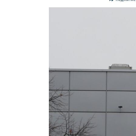
ВІДЕОУРОКИ «ELIFBE»
СВІДЧЕННЯ ОКУПАЦІЇ
УКРАЇНСЬКА ПРОБЛЕМА КРИМУ
ІНФОГРАФІКА