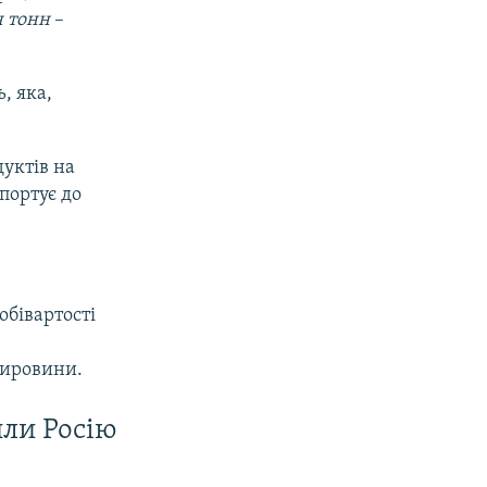
ч тонн
–
, яка,
дуктів на
мпортує до
обівартості
сировини.
шли Росію