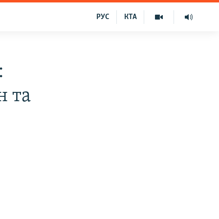
РУС
КТА
:
н та