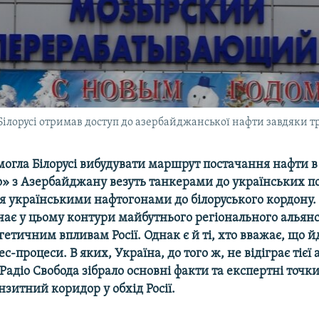
лорусі отримав доступ до азербайджанської нафти завдяки т
огла Білорусі вибудувати маршрут постачання нафти в о
» з Азербайджану везуть танкерами до українських пор
ся українськими нафтогонами до білоруського кордону.
чає у цьому контури майбутнього регіонального альянс
гетичним впливам Росії. Однак є й ті, хто вважає, що й
с-процеси. В яких, Україна, до того ж, не відіграє тієї 
 Радіо Свобода зібрало основні факти та експертні точки
зитний коридор у обхід Росії.