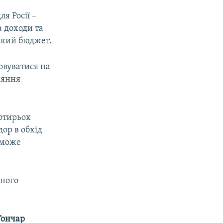
я Росії –
 доходи та
ський бюджет.
овуватися на
ияння
отирьох
дор в обхід
 (може
рного
Гончар