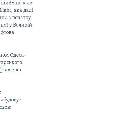
енний» почали
ight, яка далі
дно з початку
ної у Великій
афтова
ном Одеса-
зирського
фта», яка
х
вибудовує
 свою