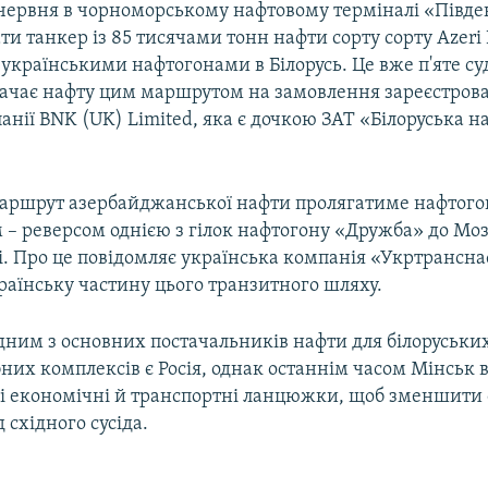
і червня в чорноморському нафтовому терміналі «Півд
и танкер із 85 тисячами тонн нафти сорту сорту Azeri L
країнськими нафтогонами в Білорусь. Це вже п'яте су
стачає нафту цим маршрутом на замовлення зареєстрова
анії BNK (UK) Limited, яка є дочкою ЗАТ «Білоруська н
ршрут азербайджанської нафти пролягатиме нафтого
м – реверсом однією з гілок нафтогону «Дружба» до Мо
і. Про це повідомляє українська компанія «Укртрансна
раїнську частину цього транзитного шляху.
дним з основних постачальників нафти для білоруськи
их комплексів є Росія, однак останнім часом Мінськ 
і економічні й транспортні ланцюжки, щоб зменшити
 східного сусіда.