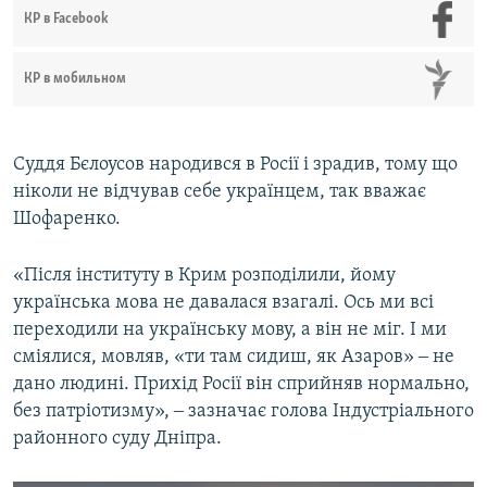
КР в Facebook
КР в мобильном
Суддя Бєлоусов народився в Росії і зрадив, тому що
ніколи не відчував себе українцем, так вважає
Шофаренко.
«Після інституту в Крим розподілили, йому
українська мова не давалася взагалі. Ось ми всі
переходили на українську мову, а він не міг. І ми
сміялися, мовляв, «ти там сидиш, як Азаров» ‒ не
дано людині. Прихід Росії він сприйняв нормально,
без патріотизму», ‒ зазначає голова Індустріального
районного суду Дніпра.