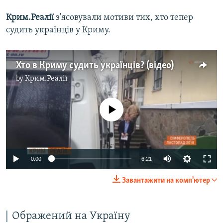
Крим.Реалії
з'ясовували мотиви тих, хто тепер
судить українців у Криму.
Хто в Криму судить українців? (відео)
by
Крим.Реалії
No media source currently available
0:00
6:21
Завантажити на комп'ютер
​Ображений на Україну