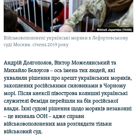
ВІДЕОУРОКИ «ELIFBE»
Русский
СВІДЧЕННЯ ОКУПАЦІЇ
Qırımtatar
УКРАЇНСЬКА ПРОБЛЕМА КРИМУ
ДОЛУЧАЙСЯ!
Військовополонені українські моряки в Лефортовському
ІНФОГРАФІКА
суді Москви. січень 2019 року
Андрій Долгополов, Віктор Можелянський та
Усі сайти RFE/RL
Михайло Бєлоусов ‒ ось імена тих людей, які
ухвалили рішення про арешт українських моряків,
захоплених російськими силовиками в Чорному
морі. Після анексії півострова колишні українські
служителі Феміди перейшли на бік російської
влади. Їхні судові рішення щодо моряків незаконні
‒ це визнала ООН ‒ адже справи
військовополонених мав розглядати тільки
військовий суд.