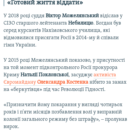
«Готовий життя віддати»
У 2018 році суддя
Віктор
Можелянський
відіслав у
СІЗО старшого лейтенанта
Небилицю
. Богдан був
серед курсантів Нахімовського училища, які
відмовилися присягати Росії в 2014-му й співали
гімн України.
У 2015 році Можелянський показово, у присутності
на той момент підконтрольного Росії прокурора
Криму
Наталії
Поклонської
, засуджує
активіста
Євромайдану
Олександра
Костенка
нібито за замах
на «беркутівця» під час Революції Гідності.
«Призначити йому покарання у вигляді чотирьох
років і п'яти місяців позбавлення волі у виправній
колонії загального режиму без штрафу», ‒ пролунав
вирок.