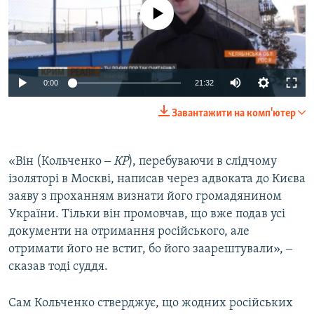
No media source currently available
0:00
21:32
Завантажити на комп'ютер
«Він (Кольченко ‒
КР
), перебуваючи в слідчому
ізоляторі в Москві, написав через адвоката до Києва
заяву з проханням визнати його громадянином
України. Тільки він промовчав, що вже подав усі
документи на отримання російського, але
отримати його не встиг, бо його заарештували», ‒
сказав тоді суддя.
Сам Кольченко стверджує, що жодних російських