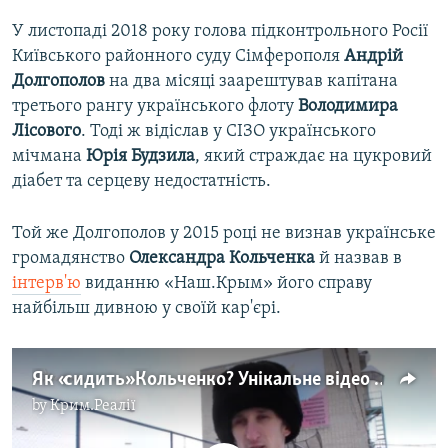
У листопаді 2018 року голова підконтрольного Росії
Київського районного суду Сімферополя
Андрій
Долгополов
на два місяці заарештував капітана
третього рангу українського флоту
Володимира
Лісового
. Тоді ж відіслав у СІЗО українського
мічмана
Юрія
Будзила
, який страждає на цукровий
діабет та серцеву недостатність.
Той же Долгополов у 2015 році не визнав українське
громадянство
Олександра
Кольченка
й назвав в
інтерв'ю
виданню «Наш.Крым» його справу
найбільш дивною у своїй кар'єрі.
Як «сидить» Кольченко? Унікальне відео з колонії (відео)
by
Крим.Реалії