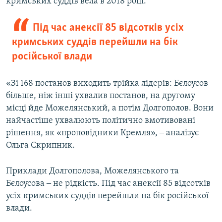
кримських суддів вела в 2018 році.
Під час анексії 85 відсотків усіх
кримських суддів перейшли на бік
російської влади
«Зі 168 постанов виходить трійка лідерів: Бєлоусов
більше, ніж інші ухвалив постанов, на другому
місці йде Можелянський, а потім Долгополов. Вони
найчастіше ухвалюють політично вмотивовані
рішення, як «проповідники Кремля», ‒ аналізує
Ольга Скрипник.
Приклади Долгополова, Можелянського та
Бєлоусова ‒ не рідкість. Під час анексії 85 відсотків
усіх кримських суддів перейшли на бік російської
влади.