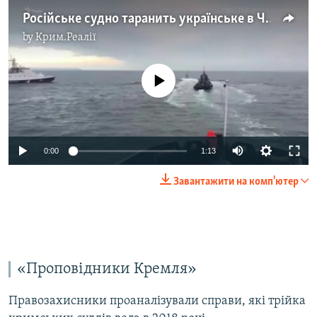
Російське судно таранить українське в Чорному морі (відео)
by
Крим.Реалії
No media source currently available
0:00
1:13
Завантажити на комп'ютер
«Проповідники Кремля»
Правозахисники проаналізували справи, які трійка