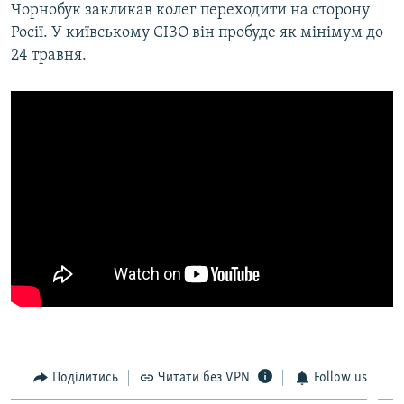
Чорнобук закликав колег переходити на сторону
Росії. У київському СІЗО він пробуде як мінімум до
24 травня.
Поділитись
Читати без VPN
Follow us