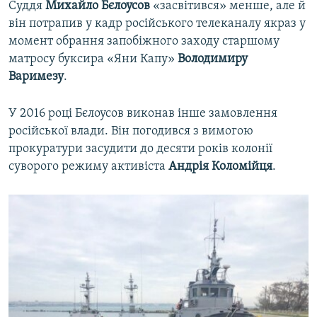
Суддя
Михайло
Бєлоусов
«засвітився» менше, але й
він потрапив у кадр російського телеканалу якраз у
момент обрання запобіжного заходу старшому
матросу буксира «Яни Капу»
Володимиру
Варимезу
.
У 2016 році Бєлоусов виконав інше замовлення
російської влади. Він погодився з вимогою
прокуратури засудити до десяти років колонії
суворого режиму активіста
Андрія
Коломійця
.