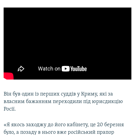
Він був один із перших суддів у Криму, які за
власним бажанням переходили під юрисдикцію
Росії.
«Я якось заходжу до його кабінету, це 20 березня
було, а позаду в нього вже російський прапор