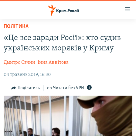
Доступність
посилання
Перейти
ПОЛІТИКА
до
НОВИНИ
«Це все заради Росії»: хто судив
основного
ВОДА.КРИМ
матеріалу
українських моряків у Криму
ВІДЕО ТА ФОТО
Перейти
до
Дмитро Євчин
Інна Аннітова
ПОЛІТИКА
основної
04 травень 2019, 16:30
БЛОГИ
навігації
Перейти
ПОГЛЯД
Поділитись
Читати без VPN
до
ІНТЕРВ'Ю
пошуку
ВСЕ ЗА ДЕНЬ
СПЕЦПРОЕКТИ
ЯК ОБІЙТИ БЛОКУВАННЯ
ДЕПОРТАЦІЯ