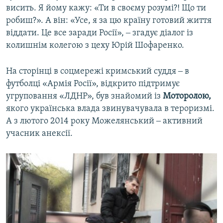
висить. Я йому кажу: «Ти в своєму розумі?! Що ти
робиш?». А він: «Усе, я за цю країну готовий життя
віддати. Це все заради Росії», ‒ згадує діалог із
колишнім колегою з цеху Юрій Шофаренко.
На сторінці в соцмережі кримський суддя ‒ в
футболці «Армія Росії», відкрито підтримує
угруповання «ЛДНР», був знайомий із
Моторолою,
якого українська влада звинувачувала в тероризмі.
А з лютого 2014 року Можелянський ‒ активний
учасник анексії.