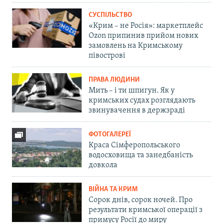
СУСПІЛЬСТВО
«Крим – не Росія»: маркетплейс
Ozon припинив прийом нових
замовлень на Кримському
півострові
ПРАВА ЛЮДИНИ
Мить – і ти шпигун. Як у
кримських судах розглядають
звинувачення в держзраді
ФОТОГАЛЕРЕЇ
Краса Сімферопольського
водосховища та занедбаність
довкола
ВІЙНА ТА КРИМ
Сорок днів, сорок ночей. Про
результати кримської операції з
примусу Росії до миру