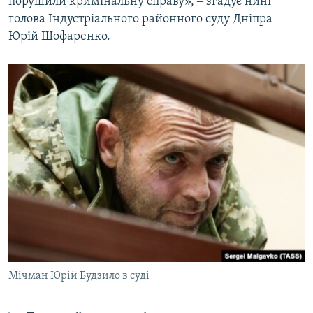
порушили кримінальну справу», ‒ згадує нині
голова Індустріального районного суду Дніпра
Юрій Шофаренко.
Мічман Юрій Будзило в суді