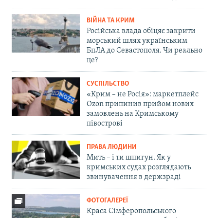
ВІЙНА ТА КРИМ
Російська влада обіцяє закрити
морський шлях українським
БпЛА до Севастополя. Чи реально
це?
СУСПІЛЬСТВО
«Крим – не Росія»: маркетплейс
Ozon припинив прийом нових
замовлень на Кримському
півострові
ПРАВА ЛЮДИНИ
Мить – і ти шпигун. Як у
кримських судах розглядають
звинувачення в держзраді
ФОТОГАЛЕРЕЇ
Краса Сімферопольського