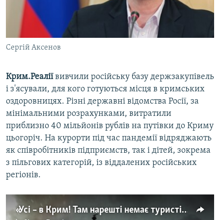
Сергій Аксенов
Крим.Реалії
вивчили російську базу держзакупівель
і з'ясували, для кого готуються місця в кримських
оздоровницях. Різні державні відомства Росії, за
мінімальними розрахунками, витратили
приблизно 40 мільйонів рублів на путівки до Криму
цьогоріч. На курорти під час пандемії відряджають
як співробітників підприємств, так і дітей, зокрема
з пільгових категорій, із віддалених російських
регіонів.​
«Усі – в Крим! Там нарешті немає туристів» (відео)