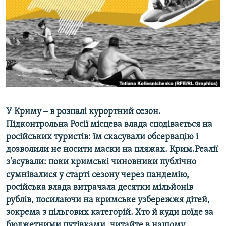
ВІДЕОУРОКИ «ELIFBE»
Русский
СВІДЧЕННЯ ОКУПАЦІЇ
Qırımtatar
УКРАЇНСЬКА ПРОБЛЕМА КРИМУ
ДОЛУЧАЙСЯ!
ІНФОГРАФІКА
Усі сайти RFE/RL
У Криму ‒ в розпалі курортний сезон.
Підконтрольна Росії місцева влада сподівається на
російських туристів: їм скасували обсервацію і
дозволили не носити маски на пляжах. Крим.Реалії
з'ясували: поки кримські чиновники публічно
сумнівалися у старті сезону через пандемію,
російська влада витрачала десятки мільйонів
рублів, посилаючи на кримське узбережжя дітей,
зокрема з пільгових категорій. Хто й куди поїде за
бюджетними путівками, читайте в нашому