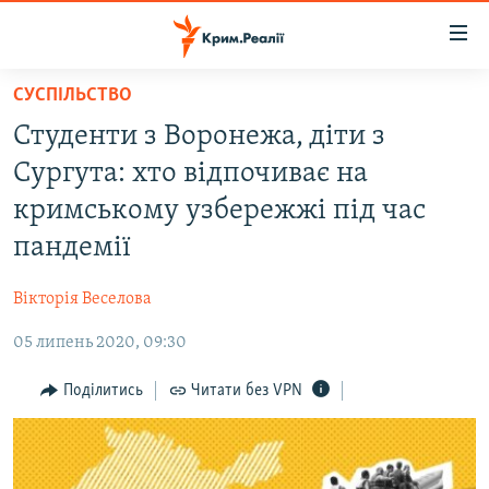
Доступність
посилання
Перейти
СУСПІЛЬСТВО
до
НОВИНИ
Студенти з Воронежа, діти з
основного
ВОДА.КРИМ
матеріалу
Сургута: хто відпочиває на
ВІДЕО ТА ФОТО
Перейти
кримському узбережжі під час
до
ПОЛІТИКА
пандемії
основної
БЛОГИ
навігації
Вікторія Веселова
Перейти
ПОГЛЯД
до
05 липень 2020, 09:30
ІНТЕРВ'Ю
пошуку
ВСЕ ЗА ДЕНЬ
Поділитись
Читати без VPN
СПЕЦПРОЕКТИ
ЯК ОБІЙТИ БЛОКУВАННЯ
ДЕПОРТАЦІЯ