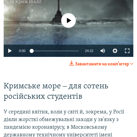
by
Крим.Реалії
No media source currently available
Auto
0:00
24:22
270p
Завантажити на комп'ютер
360p
Auto
270p
360p
480p
480p
Кримське море ‒ для сотень
1080p
російських студентів
1080p
У середині квітня, коли у світі й, зокрема, у Росії
діяли жорсткі обмежувальні заходи у зв'язку з
пандемією коронавірусу, в Московському
державному технічному університеті імені