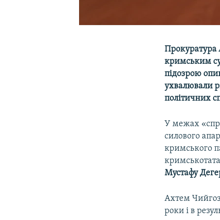
Прокуратура 
кримським суд
підозрою опин
ухвалювали р
політичних сп
У межах «спр
силового апар
кримського п
кримськотата
Мустафу Деге
Ахтем Чийгоз
роки і в резу