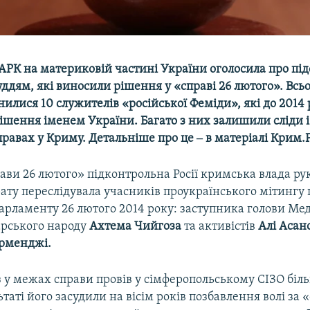
АРК на материковій частині України оголосила про під
дям, які виносили рішення у «справі 26 лютого». Всьо
илися 10 служителів «російської Феміди», які до 2014
ішення іменем України. Багато з них залишили сліди і
равах у Криму. Детальніше про це ‒ в матеріалі Крим.Р
ави 26 лютого» підконтрольна Росії кримська влада р
ату переслідувала учасників проукраїнського мітингу 
арламенту 26 лютого 2014 року: заступника голови Ме
рського народу
Ахтема Чийгоза
та активістів
Алі Асан
рменджі.
 у межах справи провів у сімферопольському СІЗО біл
льтаті його засудили на вісім років позбавлення волі за 