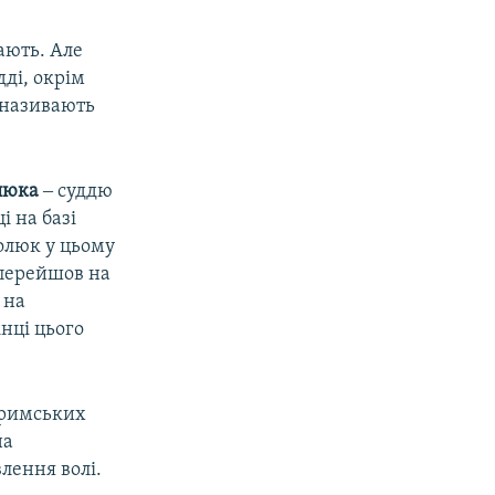
ають. Але
дді, окрім
 називають
люка
‒ суддю
і на базі
олюк у цьому
 перейшов на
 на
нці цього
кримських
на
влення волі.