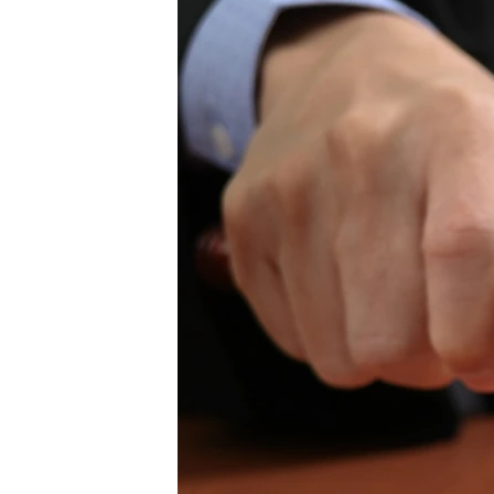
ВІДЕОУРОКИ «ELIFBE»
СВІДЧЕННЯ ОКУПАЦІЇ
УКРАЇНСЬКА ПРОБЛЕМА КРИМУ
ІНФОГРАФІКА