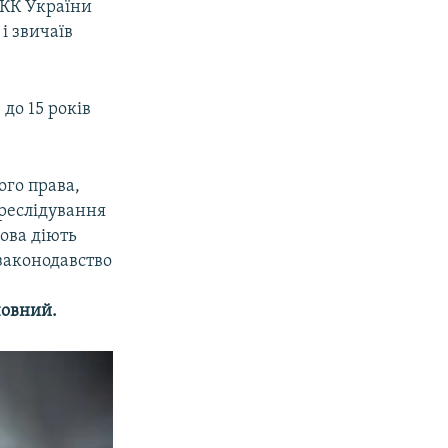
 КК України
і звичаїв
до 15 років
ого права,
ереслідування
рова діють
законодавство
човний.