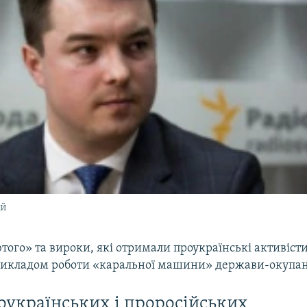
ий
того» та вироки, які отримали проукраїнські активісти
икладом роботи «каральної машини» держави-окупант
оукраїнських і проросійських