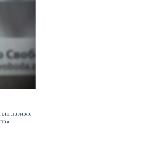
 він називає
а».​