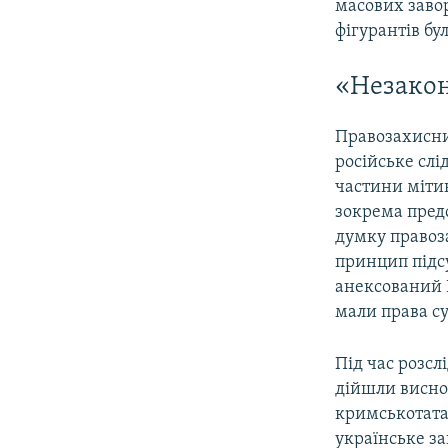
масових заво
фігурантів б
«Незакон
Правозахисни
російське слі
частини міти
зокрема пред
думку правоза
принцип підс
анексований Р
мали права су
Під час розс
дійшли висно
кримськотата
українське за