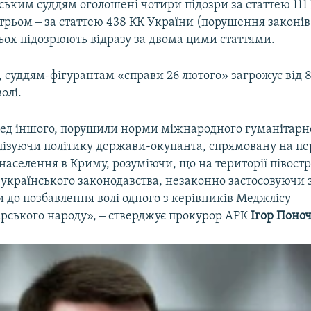
ським суддям оголошені чотири підозри за статтею 111
трьом ‒ за статтею 438 КК України (порушення законів 
ьох підозрюють відразу за двома цими статтями.
суддям-фігурантам «справи 26 лютого» загрожує від 8 
олі.
еред іншого, порушили норми міжнародного гуманітарн
алізуючи політику держави-окупанта, спрямовану на п
населення в Криму, розуміючи, що на території півост
 українського законодавства, незаконно застосовуючи 
ли до позбавлення волі одного з керівників Меджлісу
рського народу», ‒ стверджує прокурор АРК
Ігор Поно