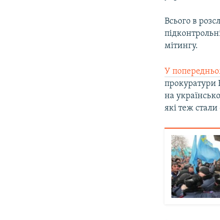
Всього в розс
підконтрольні
мітингу.
У попередньо
прокуратури К
на українсько
які теж стал