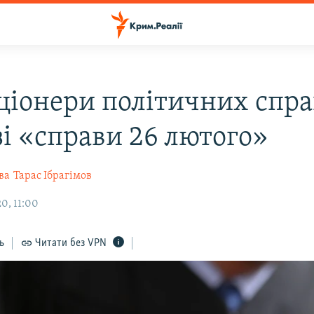
ціонери політичних спра
зі «справи 26 лютого»
ва
Тарас Ібрагімов
0, 11:00
ь
Читати без VPN