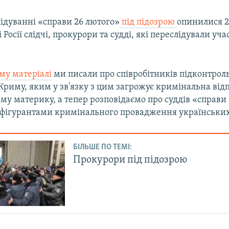
лідуванні «справи 26 лютого»
під підозрою
опинилися 25
 Росії слідчі, прокурори та судді, які переслідували уч
му матеріалі
ми писали про співробітників підконтроль
риму, яким у зв'язку з цим загрожує кримінальна відп
му материку, а тепер розповідаємо про суддів «справи 
и фігурантами кримінального провадження українських
БІЛЬШЕ ПО ТЕМІ:
Прокурори під підозрою