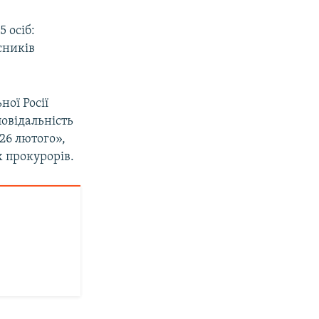
 осіб:
асників
ної Росії
овідальність
26 лютого»,
 прокурорів.