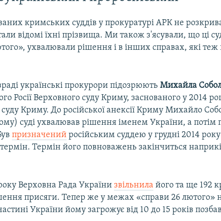
ваних кримських суддів у прокуратурі АРК не розкрив
тали відомі їхні прізвища. Ми також з'ясували, що ці су
того», ухвалювали рішення і в інших справах, які теж
.
зраді українські прокурори підозрюють
Михайла Собо
го Росії Верховного суду Криму, заснованого у 2014 роц
 суду Криму. До російської анексії Криму Михайло Соб
ому) суді ухвалював рішення іменем України, а потім
Був
призначений
російським суддею у грудні 2014 року
термін. Термін його повноважень закінчиться наприкі
 року Верховна Рада України
звільнила
його та ще 192 
шення присяги. Тепер же у межах «справи 26 лютого» 
астині України йому загрожує від 10 до 15 років позба