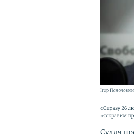
Ігор Поночовн
«Справу 26 лю
«яскравим пр
Суддя пр