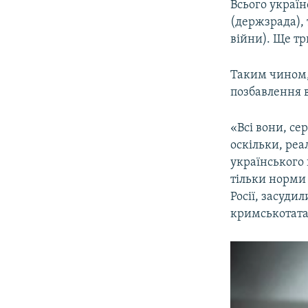
Всього україн
(держзрада), 
війни). Ще тр
Таким чином, 
позбавлення в
«Всі вони, с
оскільки, ре
українського 
тільки норми
Росії, засуди
кримськотата