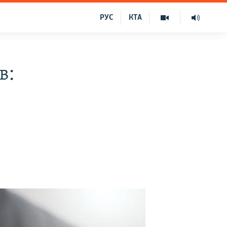
РУС
КТА
в: