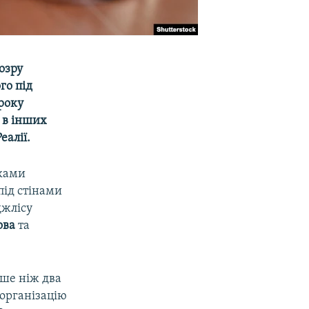
озру
го під
 року
 в інших
еалії.
уками
під стінами
джлісу
ова
та
ьше ніж два
«організацію