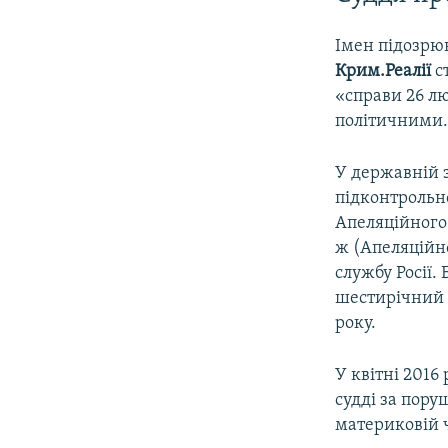
Імен підозрю
Крим.Реалії
с
«справи 26 лю
політичними
У державній 
підконтрольно
Апеляційного
ж (Апеляційн
службу Росії. 
шестирічний 
року.
У квітні 2016
судді за пору
материковій ч