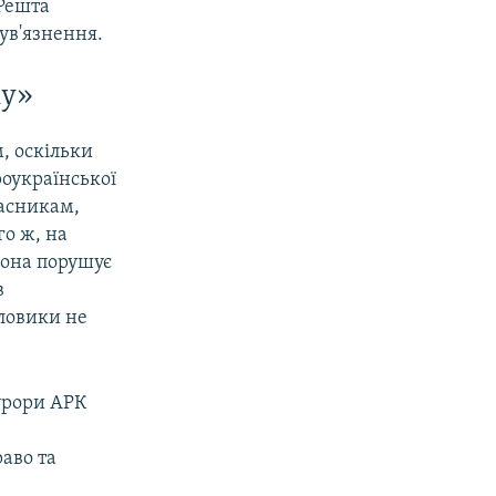
Решта
ув'язнення.
му»
, оскільки
роукраїнської
часникам,
го ж, на
 вона порушує
в
иловики не
урори АРК
аво та