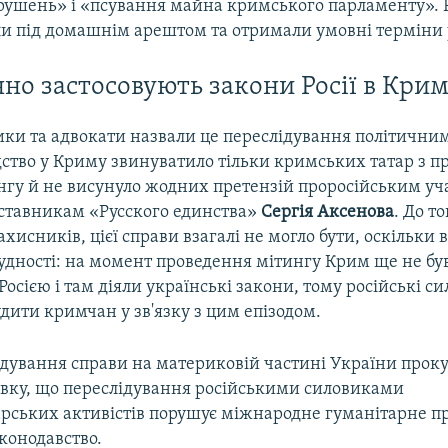
рушень» і «псування майна кримського парламенту». 
ули під домашнім арештом та отримали умовні терміни 
но застосовують закони Росії в Кри
ки та адвокати назвали це переслідування політичним
дство у Криму звинуватило тільки кримських татар з п
нгу й не висунуло жодних претензій проросійським у
ставникам «Русского единства»
Сергія Аксенова
. До то
хисників, цієї справи взагалі не могло бути, оскільки
удності: на момент проведення мітингу Крим ще не бу
осією і там діяли українські закони, тому російські с
дити кримчан у зв'язку з цим епізодом.
лідування справи на материковій частині України прок
вку, що переслідування російськими силовиками
рських активістів порушує міжнародне гуманітарне пр
конодавство.