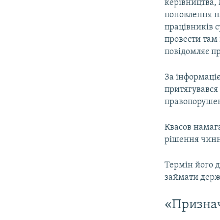
керівництва, 
поновлення на
працівників с
провести там
повідомляє п
За інформаці
притягувався 
правопорушен
Квасов намаг
рішення чинни
Термін його д
займати держ
«Признач