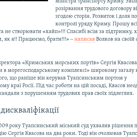
міністра транспорту Криму. Зві
в
розірвання трудового договору ві
згодою сторін. Розвиток і доля по
контролі уряду Криму. Прошу вс
та не створювати «хайп»!!! Спасибі всім за підтримку, х
, як я!! Працюємо, брати!!!» ‒
написав
Волков на своїй 
иректора «Кримських морських портів» Сергія Квасова
ти в морегосподарському комплексі» широкому загалу 
того, що раніше він керував Туапсинським портом у
му краї Росії. Під час роботи на цій посаді, Квасов не
кандали з порушенням трудових прав своїх підлеглих.
 дискваліфікації
2009 року Туапсинський міський суд ухвалив рішення 
ію Сергія Квасова на два роки. Тоді він очолював Туап