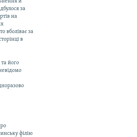
льнення й
дбулося за
ртів на
іх
то вболіває за
сторінці в
 та його
невідомо
одноразово
про
синську філію