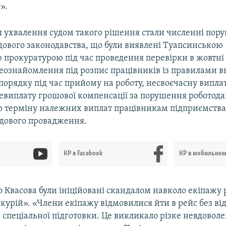
».
я ухвалення судом такого рішення стали численні пор
дового законодавства, що були виявлені Туапсинською
 прокуратурою під час проведення перевірки в жовтні 
еознайомлення під розпис працівників із правилами 
порядку під час прийому на роботу, несвоєчасну виплат
невиплату грошової компенсації за порушення роботод
о терміну належних виплат працівникам підприємства,
удового провадження.
КР в Facebook
КР в мобильно
 Квасова були ініційовані скандалом навколо екіпажу 
курій». «Члени екіпажу відмовилися йти в рейс без ві
 спеціальної підготовки. Це викликало різке невдовол