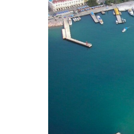
ВІДЕОУРОКИ «ELIFBE»
СВІДЧЕННЯ ОКУПАЦІЇ
УКРАЇНСЬКА ПРОБЛЕМА КРИМУ
ІНФОГРАФІКА