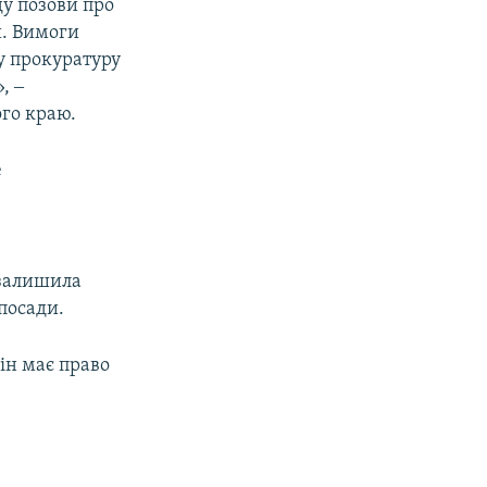
ду позови про
и. Вимоги
ну прокуратуру
, ‒
го краю.
е
 залишила
посади.
він має право