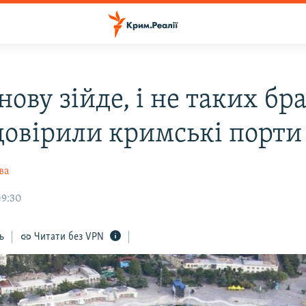
ову зійде, і не таких бр
довірили кримські порти
ва
09:30
ь
Читати без VPN