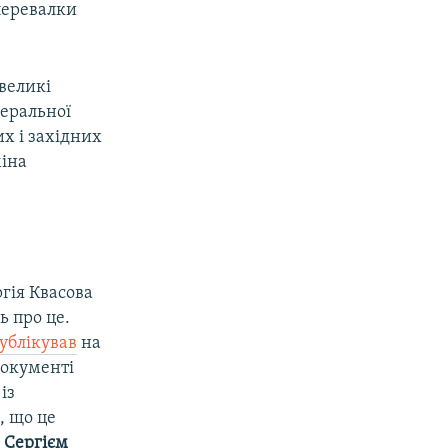
перевалки
 великі
деральної
х і західних
міна
гія Квасова
ь про це.
ублікував
на
документі
із
, що це
у
Сергієм