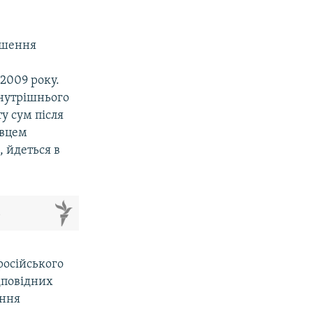
ушення
2009 року.
внутрішнього
у сум після
авцем
 йдеться в
м
російського
дповідних
ення