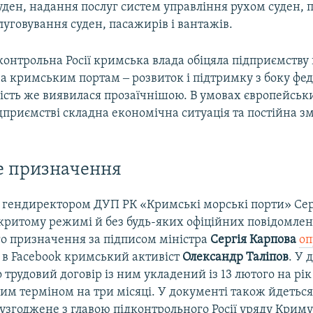
уден, надання послуг систем управління рухом суден, 
луговування суден, пасажирів і вантажів.
контрольна Росії кримська влада обіцяла підприємству
а кримським портам ‒ розвиток і підтримку з боку фе
ість же виявилася прозаїчнішою. В умовах європейськи
дприємстві складна економічна ситуація та постійна з
е призначення
гендиректором ДУП РК «Кримські морські порти» Сер
акритому режимі й без будь-яких офіційних повідомлен
го призначення за підписом міністра
Сергія Карпова
оп
і в Facebook кримський активіст
Олександр Таліпов
. У 
 трудовий договір із ним укладений із 13 лютого на рік 
им терміном на три місяці. У документі також йдеться
 узгоджене з главою підконтрольного Росії уряду Крим