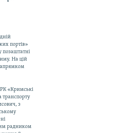
дній
ких портів»
у позаштатні
иму. На цій
 напрямком
РК «Кримські
а транспорту
сович, з
рському
ені
ним радником