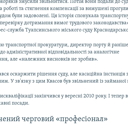
моряків змусили звільнитися. Потім вони подали до су
 роботі та стягнення компенсації за вимушені прогул
удом були задоволені. Ця історія спонукала транспорт
 перевірку дотримання вимог трудового законодавства»
рес-служба Туапсинського міського суду Краснодарсько
єю транспортної прокуратури, директор порту й раніш
до адміністративної відповідальності за аналогічне
ня, але «належних висновків не зробив».
ався оскаржити рішення суду, але касаційна інстанція
м. У зв'язку з цим Квасов був звільнений із займаної 
искваліфікації закінчився у вересні 2010 року. І тепер 
авні посади.
ений черговий «професіонал»