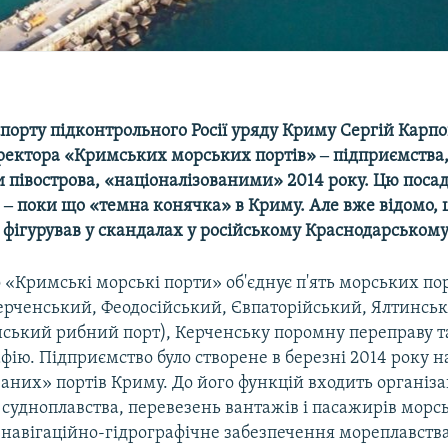
спорту підконтрольного Росії уряду Криму Сергій Карп
ректора «Кримських морських портів» ‒ підприємства,
 півострова, «націоналізованими» 2014 року. Цю поса
 ‒ поки що «темна конячка» в Криму. Але вже відомо, 
фігурував у скандалах у російському Краснодарському
«Кримські морські порти» об'єднує п'ять морських по
Керченський, Феодосійський, Євпаторійський, Ялтинськ
нський рибний порт), Керченську поромну переправу т
ію. Підприємство було створене в березні 2014 року на
аних» портів Криму. До його функцій входить організа
 судноплавства, перевезень вантажів і пасажирів мор
 навігаційно-гідрографічне забезпечення мореплавств