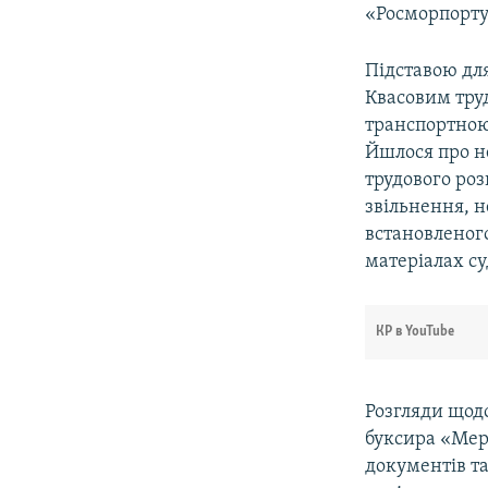
«Росморпорту
Підставою дл
Квасовим тру
транспортною
Йшлося про н
трудового роз
звільнення, 
встановленог
матеріалах с
КР в YouTube
Розгляди щодо
буксира «Мер
документів та