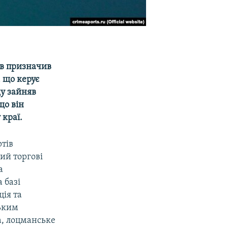
ов призначив
 що керує
ду зайняв
що він
 краї.
ртів
ий торгові
а
 базі
ція та
ським
а, лоцманське