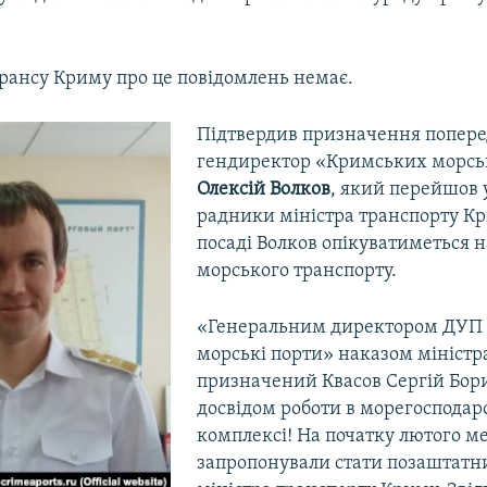
трансу Криму про це повідомлень немає.
Підтвердив призначення попере
гендиректор «Кримських морсь
Олексій Волков
, який перейшов 
радники міністра транспорту Кр
посаді Волков опікуватиметься
морського транспорту.
«Генеральним директором ДУП 
морські порти» наказом міністр
призначений Квасов Сергій Бори
досвідом роботи в морегоспода
комплексі! На початку лютого м
запропонували стати позаштат