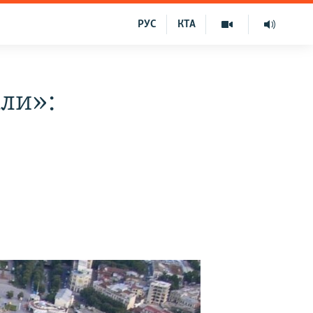
РУС
КТА
али»: