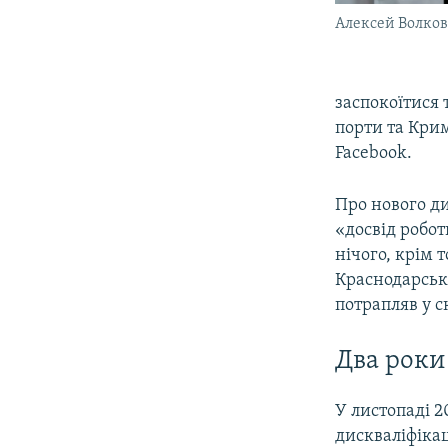
Алексей Волко
заспокоїтися 
порти та Крим
Facebook.
Про нового д
«досвід робо
нічого, крім 
Краснодарсько
потрапляв у с
Два роки
У листопаді 
дискваліфікац