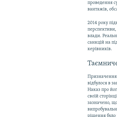
проведення с
вантажів, обс
2014 року під
перспективи, 
влади. Реальн
санкцій на пі
керівників.
Таємнич
Призначення 
відбулося в з
Наказ про йо
своїй сторінц
зазначено, що
випробувальн
рішення було