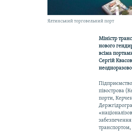
Ялтинський торговельний порт
Міністр тран
нового генди
всіма портами
Сергій Квасов
неодноразово 
Підприємство 
півострова (
порти, Керче
Держгідрограф
«націоналізов
забезпечення
транспортом,