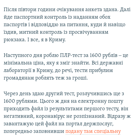
Після півтори години очікування анкета здана. Далі
йде паспортний контроль із наданням обох
паспортів і відповіддю на питання, куди й навіщо
їздив, митний контроль із просвічуванням
рюкзака. І все, я в Криму.
Наступного дня роблю ПЛР-тест за 1600 рублів ‒ це
мінімальна ціна, яку я зміг знайти. Всі державні
лабораторії в Криму, до речі, тести прибулим
громадянам роблять теж за гроші.
Через день здаю другий тест, розлучившись ще з
1600 рублями. Цього ж дня на електронну пошту
приходить файл із результатами першого тесту, він
негативний, коронавірус не розпізнаний. Відразу ж
завантажую цей файл на портал держпослуг,
попередньо заповнивши
подану там спеціальну