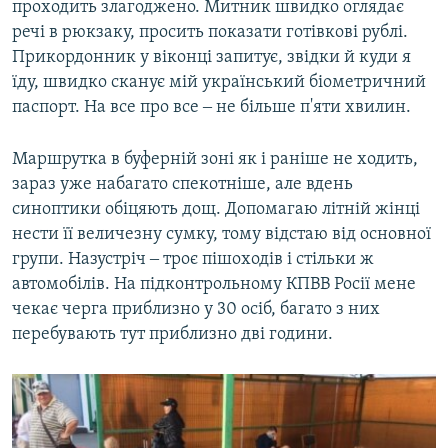
проходить злагоджено. Митник швидко оглядає
речі в рюкзаку, просить показати готівкові рублі.
Прикордонник у віконці запитує, звідки й куди я
їду, швидко сканує мій український біометричний
паспорт. На все про все ‒ не більше п'яти хвилин.
Маршрутка в буферній зоні як і раніше не ходить,
зараз уже набагато спекотніше, але вдень
синоптики обіцяють дощ. Допомагаю літній жінці
нести її величезну сумку, тому відстаю від основної
групи. Назустріч ‒ троє пішоходів і стільки ж
автомобілів. На підконтрольному КПВВ Росії мене
чекає черга приблизно у 30 осіб, багато з них
перебувають тут приблизно дві години.