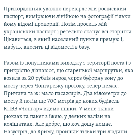
Прикордонник уважно перевіряє мій російський
паспорт, вимірюючи лінійкою на фотографії тільки
йому відомі пропорції. Потім просить мій
український паспорт і ретельно сканує всі сторінки.
Цікавиться, в який населений пункт я прямую і,
мабуть, вносить ці відомості в базу.
Разом із попутниками виходжу з території поста і з
прикрістю дізнаюся, що старенької маршрутки, яка
возила за 20 рублів народ через буферну зону до
мосту через Чонгарську протоку, тепер немає.
Причина та ж: мало пасажирів. Два кілометри до
мосту й потім ще 700 метрів до нових будівель
КПВВ «Чонгар» йдемо пішки. У мене тільки
рюкзак та пакет з їжею, у деяких валізи на
коліщатках. Але добре, що хоч дощу немає.
Назустріч, до Криму, пройшли тільки три людини