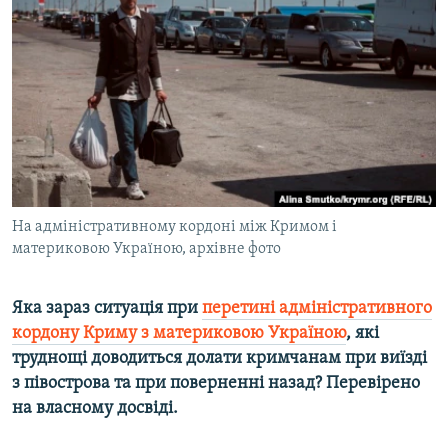
ВІДЕОУРОКИ «ELIFBE»
Русский
СВІДЧЕННЯ ОКУПАЦІЇ
Qırımtatar
УКРАЇНСЬКА ПРОБЛЕМА КРИМУ
ДОЛУЧАЙСЯ!
ІНФОГРАФІКА
Усі сайти RFE/RL
На адміністративному кордоні між Кримом і
материковою Україною, архівне фото
Яка зараз ситуація при
перетині адміністративного
кордону Криму з материковою Україною
, які
труднощі доводиться долати кримчанам при виїзді
з півострова та при поверненні назад? Перевірено
на власному досвіді.