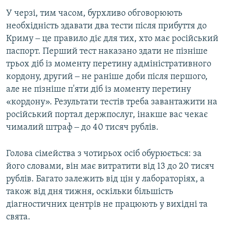
У черзі, тим часом, бурхливо обговорюють
необхідність здавати два тести після прибуття до
Криму ‒ це правило діє для тих, хто має російський
паспорт. Перший тест наказано здати не пізніше
трьох діб із моменту перетину адміністративного
кордону, другий ‒ не раніше доби після першого,
але не пізніше п'яти діб із моменту перетину
«кордону». Результати тестів треба завантажити на
російський портал держпослуг, інакше вас чекає
чималий штраф ‒ до 40 тисяч рублів.
Голова сімейства з чотирьох осіб обурюється: за
його словами, він має витратити від 13 до 20 тисяч
рублів. Багато залежить від цін у лабораторіях, а
також від дня тижня, оскільки більшість
діагностичних центрів не працюють у вихідні та
свята.