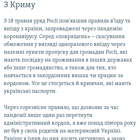
З Криму
З 18 травня уряд Росії пом'якшив правила в'їзду та
виїзду з країни, запроваджені через пандемію
коронавірусу. Серед «покращень» ‒ скасування
обмеження у вигляді одноразового виїзду через
наземні пункти пропуску для громадян Росії, які
мають посвідку на проживання в інших державах
або інше громадянство, а також для тих, хто
навчається в закордонних вишах чи працює за
кордоном. Усе це стосується й кримчан, які мають
українські паспорти.
Через горезвісне правило, що дозволяє за час
пандемії лише один раз перетнути
адміністративний кордон, я вже понад півтора року
не був у своїх родичів на материковій Україні.
Раніше я їздив до них досить регулярно, а зараз