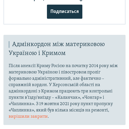
Подписаться
Адмінкордон між материковою
Україною і Кримом
Після анексії Криму Росією на початку 2014 року між
материковою Україною і півостровом проліг
формально адміністративний, але фактично –
справжній кордон. У Херсонській області на
адмінкордоні з Кримом працюють три контрольні
пункти в'їзду/виїзду – «Каланчак», «Чонгар» і
«Чаплинка». З 19 жовтня 2021 року пункт пропуску
«Чаплинка», який був кілька місяців на ремонті,
вирішили закрити
.