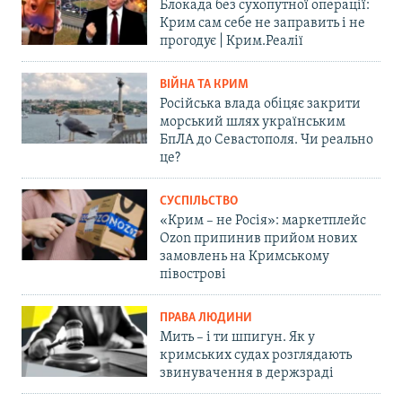
Блокада без сухопутної операції:
Крим сам себе не заправить і не
прогодує | Крим.Реалії
ВІЙНА ТА КРИМ
Російська влада обіцяє закрити
морський шлях українським
БпЛА до Севастополя. Чи реально
це?
СУСПІЛЬСТВО
«Крим – не Росія»: маркетплейс
Ozon припинив прийом нових
замовлень на Кримському
півострові
ПРАВА ЛЮДИНИ
Мить – і ти шпигун. Як у
кримських судах розглядають
звинувачення в держзраді