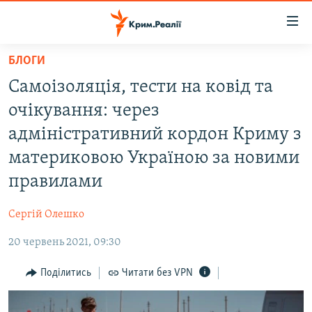
Доступність
посилання
Перейти
БЛОГИ
до
НОВИНИ
Самоізоляція, тести на ковід та
основного
ВОДА.КРИМ
матеріалу
очікування: через
ВІДЕО ТА ФОТО
Перейти
адміністративний кордон Криму з
до
ПОЛІТИКА
материковою Україною за новими
основної
БЛОГИ
навігації
правилами
Перейти
ПОГЛЯД
до
Сергій Олешко
ІНТЕРВ'Ю
пошуку
20 червень 2021, 09:30
ВСЕ ЗА ДЕНЬ
Поділитись
Читати без VPN
СПЕЦПРОЕКТИ
ЯК ОБІЙТИ БЛОКУВАННЯ
ДЕПОРТАЦІЯ