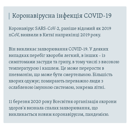
Коронавірусна інфекція COVID-19
Коронавірус SARS-CoV-2, раніше відомий як 2019
nCoV, виявили в Китаї наприкінці 2019 року.
Він викликає захворювання COVID-19. У деяких
випадках перебіг хвороби легкий, в інших – із
симптомами застуди та грипу, в тому числі з високою
температурою і кашлем. Це може перерости в
пневмонію, що може бути смертельною. Більшість
хворих одужує; помирають переважно люди з
ослабленою імунною системою, зокрема літні.
11 березня 2020 року Всесвітня організація охорони
здоров'я визнала спалах захворювання, що
викликається новим коронавірусом, пандемією.