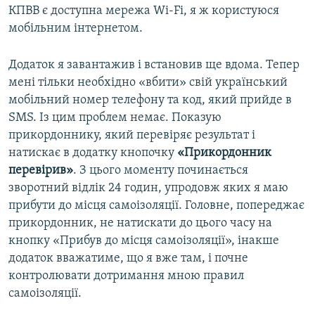
КПВВ є доступна мережа Wi-Fi, я ж користуюся
мобільним інтернетом.
Додаток я завантажив і встановив ще вдома. Тепер
мені тільки необхідно «вбити» свій український
мобільний номер телефону та код, який прийде в
SMS. Із цим проблем немає. Показую
прикордоннику, який перевіряє результат і
натискає в додатку кнопочку
«Прикордонник
перевірив»
. З цього моменту починається
зворотний відлік 24 годин, упродовж яких я маю
прибути до місця самоізоляції. Головне, попереджає
прикордонник, не натискати до цього часу на
кнопку «Прибув до місця самоізоляції», інакше
додаток вважатиме, що я вже там, і почне
контролювати дотримання мною правил
самоізоляції.