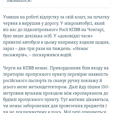
змінилося?
Узявши на роботі відпустку за свій кошт, на початку
червня я вирушив у дорогу. У мікроавтобусі, який
віз нас до підконтрольного Росії КПВВ на Чонгарі,
було лише декілька осіб. У «доковідні часи»
приватні автобуси в цьому напрямку ходили щодня,
зараз ‒ два-три рази на тиждень. «Немає
пасажирів», ‒ поскаржився водій.
Черги на КПВВ немає. Прикордонник біля входу на
територію пропускного пункту перевіряє наявність
російського паспорта та сканує ручну поклажу й
усього мене металодетектором. Далі йду пішки 150-
метровим вузьким проходом між європарканом до
будівлі пропускного пункту. Тут митник цікавиться,
чи немає заборонених для провезення предметів і
чи не декларуватиму я щось. Мої речі опиняються