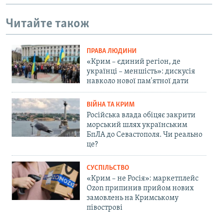
Читайте також
ПРАВА ЛЮДИНИ
«Крим – єдиний регіон, де
українці – меншість»: дискусія
навколо нової пам'ятної дати
ВІЙНА ТА КРИМ
Російська влада обіцяє закрити
морський шлях українським
БпЛА до Севастополя. Чи реально
це?
СУСПІЛЬСТВО
«Крим – не Росія»: маркетплейс
Ozon припинив прийом нових
замовлень на Кримському
півострові