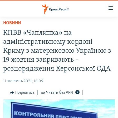
Доступність
посилання
Перейти
НОВИНИ
до
НОВИНИ
КПВВ «Чаплинка» на
основного
ВОДА.КРИМ
матеріалу
адміністративному кордоні
ВІДЕО ТА ФОТО
Перейти
Криму з материковою Україною з
до
ПОЛІТИКА
19 жовтня закривають –
основної
БЛОГИ
навігації
розпорядження Херсонської ОДА
Перейти
ПОГЛЯД
до
11 жовтень 2021, 16:09
ІНТЕРВ'Ю
пошуку
Поділитись
Читати без VPN
ВСЕ ЗА ДЕНЬ
СПЕЦПРОЕКТИ
ЯК ОБІЙТИ БЛОКУВАННЯ
ДЕПОРТАЦІЯ