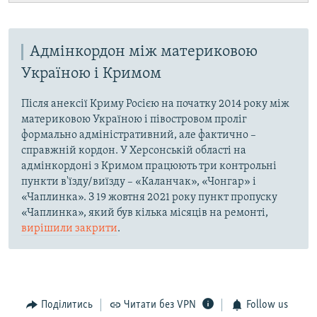
Адмінкордон між материковою
Україною і Кримом
Після анексії Криму Росією на початку 2014 року між
материковою Україною і півостровом проліг
формально адміністративний, але фактично –
справжній кордон. У Херсонській області на
адмінкордоні з Кримом працюють три контрольні
пункти в'їзду/виїзду – «Каланчак», «Чонгар» і
«Чаплинка». З 19 жовтня 2021 року пункт пропуску
«Чаплинка», який був кілька місяців на ремонті,
вирішили закрити
.
Поділитись
Читати без VPN
Follow us