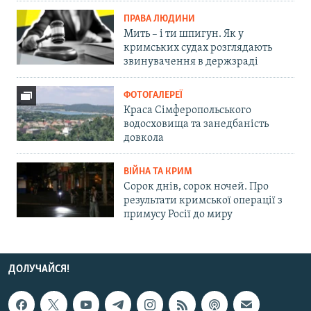
ПРАВА ЛЮДИНИ
Мить – і ти шпигун. Як у
кримських судах розглядають
звинувачення в держзраді
ФОТОГАЛЕРЕЇ
Краса Сімферопольського
водосховища та занедбаність
довкола
ВІЙНА ТА КРИМ
Сорок днів, сорок ночей. Про
результати кримської операції з
примусу Росії до миру
ДОЛУЧАЙСЯ!