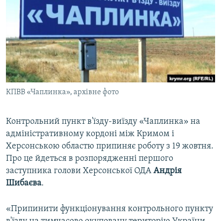
ВІДЕОУРОКИ «ELIFBE»
Русский
СВІДЧЕННЯ ОКУПАЦІЇ
Qırımtatar
УКРАЇНСЬКА ПРОБЛЕМА КРИМУ
ДОЛУЧАЙСЯ!
ІНФОГРАФІКА
КПВВ «Чаплинка», архівне фото
Усі сайти RFE/RL
Контрольний пункт в'їзду-виїзду «Чаплинка» на
адміністративному кордоні між Кримом і
Херсонською областю припиняє роботу з 19 жовтня.
Про це йдеться в розпорядженні першого
заступника голови Херсонської ОДА
Андрія
Шибаєва
.
«Припинити функціонування контрольного пункту