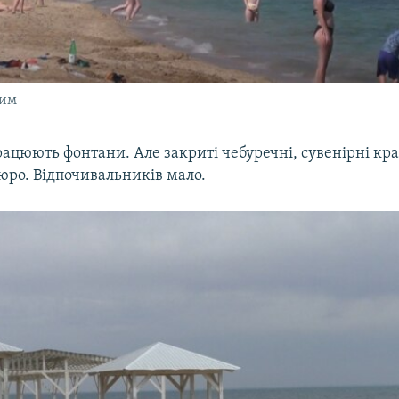
рим
ацюють фонтани. Але закриті чебуречні, сувенірні кр
юро. Відпочивальників мало.