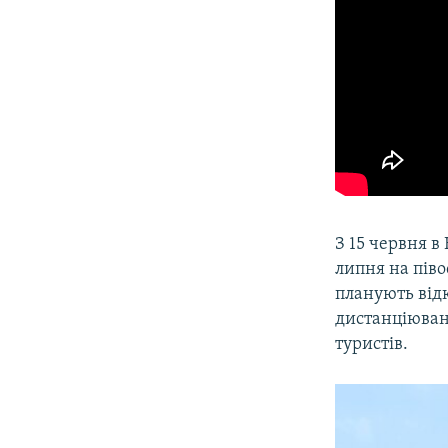
З 15 червня в
липня на піво
планують від
дистанціюван
туристів.