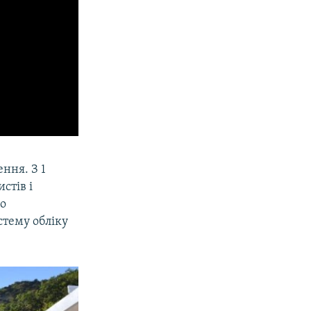
ння. З 1
стів і
го
стему обліку