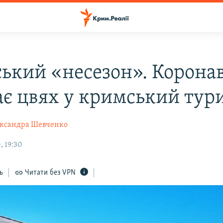
ький «несезон». Коронав
ає цвях у кримський тур
ксандра Шевченко
, 19:30
ь
Читати без VPN