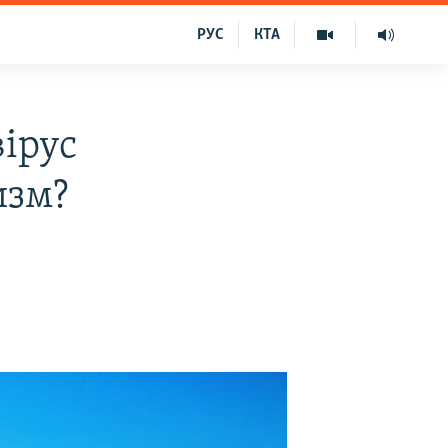
РУС
КТА
ірус
изм?