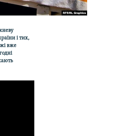
жневу
раїни і тих,
ежі вже
годні
екають