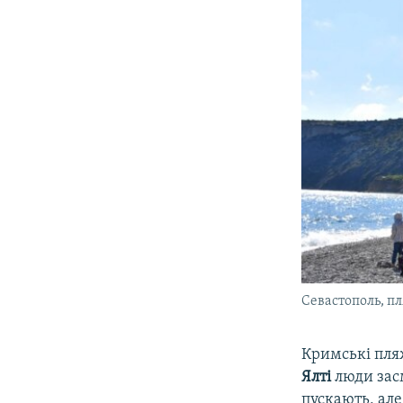
Севастополь, п
Кримські пляж
Ялті
люди зас
пускають, але