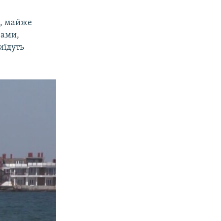
и, майже
вами,
иїдуть