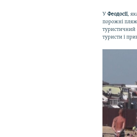
У
Феодосії
, я
порожні пляжі
туристичний с
туристи і при