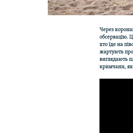
Через корона
обсервацію. Ц
хто їде на пів
жартують про
виглядають пля
кримчани, як