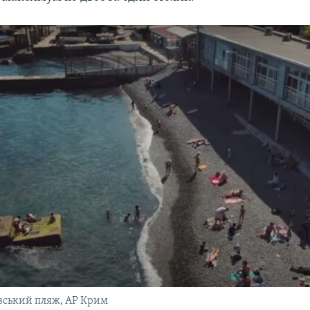
вський пляж, АР Крим