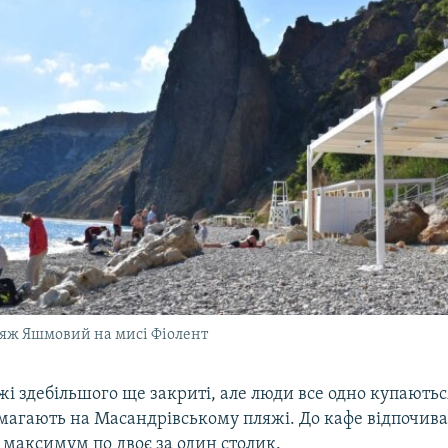
ляж Яшмовий на мисі Фіолент
і здебільшого ще закриті, але люди все одно купаються
магають на Масандрівському пляжі. До кафе відпочив
 максимум по двоє за один столик.