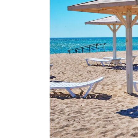
ВІДЕОУРОКИ «ELIFBE»
СВІДЧЕННЯ ОКУПАЦІЇ
УКРАЇНСЬКА ПРОБЛЕМА КРИМУ
ІНФОГРАФІКА