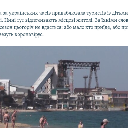
ка за українських часів приваблювала туристів із дітьм
. Нині тут відпочивають місцеві жителі. За їхніми сло
езон цьогоріч не вдасться: або мало хто приїде, або пр
везуть коронавірус.