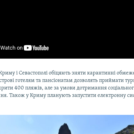
 Криму і Севастополі обіцяють зняти карантинні обмеже
строві готелям та пансіонатам дозволять приймати тури
крити 400 пляжів, але за умови дотримання соціально
ня. Також у Криму планують запустити електронну си