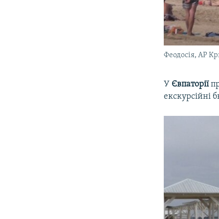
Феодосія, АР К
У
Євпаторії
пр
екскурсійні б