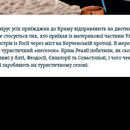
вірус усіх приїжджих до Криму відправляють на двоти
е стосується тих, хто приїхав із материкової частини Ук
острів із Росії через міст на Керченській протоці. В мер
 туристичний «несезон». Крим.Реалії побачили, як сьо
жі у Ялті, Феодосії, Євпаторії та Севастополі, і чого ч
і заробляють на туристичному сезоні.