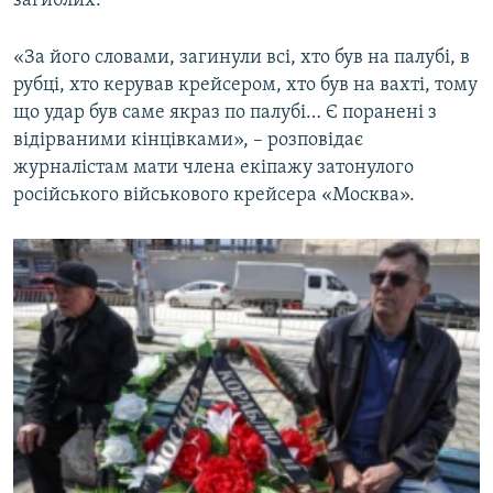
загиблих.
«За його словами, загинули всі, хто був на палубі, в
рубці, хто керував крейсером, хто був на вахті, тому
що удар був саме якраз по палубі… Є поранені з
відірваними кінцівками», – розповідає
журналістам мати члена екіпажу затонулого
російського військового крейсера «Москва».