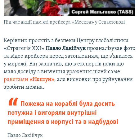
Під час акції пам'яті крейсера «Москва» у Севастополі
Керівник проєктів з безпеки Центру глобалістики
«Стратегія ХХІ»
Павло Лакійчук
проаналізував фото
та відео крейсера перед затопленням, що з'явилося
у мережі. Він зазначив, що в експертів поки що
мало досвіду з вивчення ураження цілей саме
ракетами
«Нептун»
, але висновки про руйнування
зробити можна.
Пожежа на кораблі була досить
потужна і вигоряли внутрішні
приміщення в корпусі та в надбудові
Павло Лакійчук