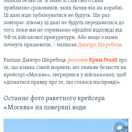
зникли безвісти. Я знаю зі слів свого сина
приблизно сроковиків, яких бачив він на кораблі.
Ці дані ніде публікуватися не будуть. Ще раз
повторю: нікому ці дані не будуть передаватися до
того, поки ми не отримаємо офіційні відповіді від
ЧФ та військової прокуратури. Або якщо з нами
почнуть працювати, – написав
Дмитро Шкребець
.
Раніше Дмитро Шкребець
розповів
Крим.Реалії
про
те, що кілька сімей моряків, які зникли безвісти на
крейсері «Москва», звернулися у військкомат, щоб
«дізнатися правду про те, що сталося насправді».
Останнє фото ракетного крейсера
«Москва» на поверхні води