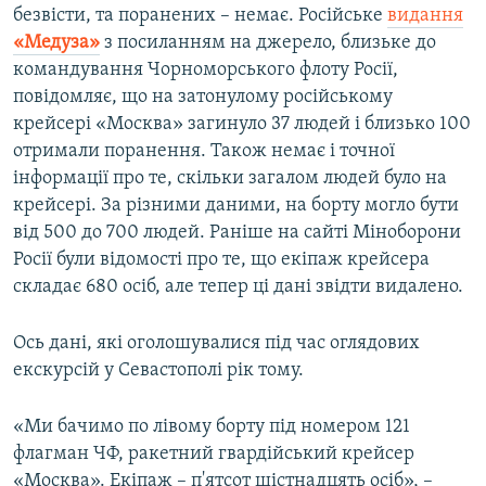
безвісти, та поранених – немає. Російське
видання
«Медуза»
з посиланням на джерело, близьке до
командування Чорноморського флоту Росії,
повідомляє, що на затонулому російському
крейсері «Москва» загинуло 37 людей і близько 100
отримали поранення. Також немає і точної
інформації про те, скільки загалом людей було на
крейсері. За різними даними, на борту могло бути
від 500 до 700 людей. Раніше на сайті Міноборони
Росії були відомості про те, що екіпаж крейсера
складає 680 осіб, але тепер ці дані звідти видалено.
Ось дані, які оголошувалися під час оглядових
екскурсій у Севастополі рік тому.
«Ми бачимо по лівому борту під номером 121
флагман ЧФ, ракетний гвардійський крейсер
«Москва». Екіпаж – п'ятсот шістнадцять осіб», –