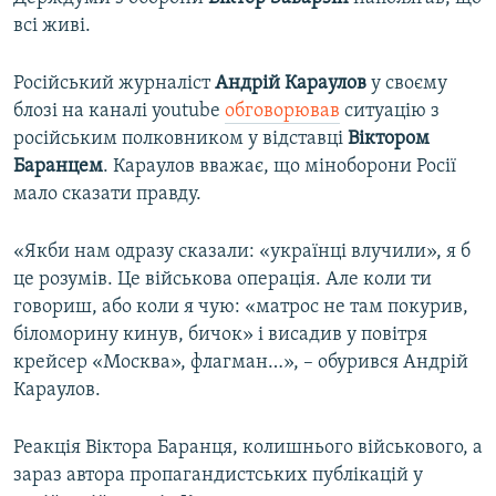
всі живі.
Російський журналіст
Андрій Караулов
у своєму
блозі на каналі youtube
обговорював
ситуацію з
російським полковником у відставці
Віктором
Баранцем
. Караулов вважає, що міноборони Росії
мало сказати правду.
«Якби нам одразу сказали: «українці влучили», я б
це розумів. Це військова операція. Але коли ти
говориш, або коли я чую: «матрос не там покурив,
біломорину кинув, бичок» і висадив у повітря
крейсер «Москва», флагман…», – обурився Андрій
Караулов.
Реакція Віктора Баранця, колишнього військового, а
зараз автора пропагандистських публікацій у