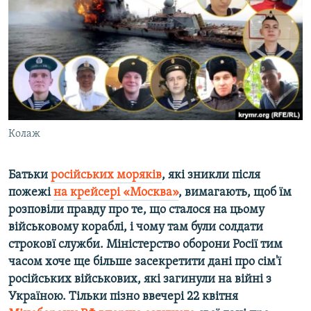
ВІДЕОУРОКИ «ELIFBE»
Русский
СВІДЧЕННЯ ОКУПАЦІЇ
Qırımtatar
УКРАЇНСЬКА ПРОБЛЕМА КРИМУ
ДОЛУЧАЙСЯ!
ІНФОГРАФІКА
Колаж
Усі сайти RFE/RL
Батьки
російських моряків
, які зникли після
пожежі
на крейсері «Москва»
, вимагають, щоб їм
розповіли правду про те, що сталося на цьому
військовому кораблі, і чому там були солдати
строковї служби. Міністерство оборони Росії тим
часом хоче ще більше засекретити дані про сім'ї
російських військових, які загинули на війні з
Україною. Тільки пізно ввечері 22 квітня