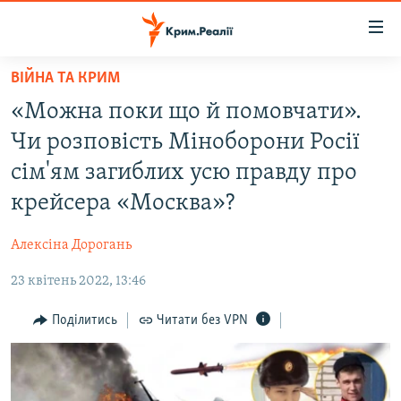
Доступність
посилання
Перейти
ВІЙНА ТА КРИМ
до
НОВИНИ
«Можна поки що й помовчати».
основного
ВОДА.КРИМ
матеріалу
Чи розповість Міноборони Росії
ВІДЕО ТА ФОТО
Перейти
сім'ям загиблих усю правду про
до
ПОЛІТИКА
крейсера «Москва»?
основної
БЛОГИ
навігації
Алексіна Дорогань
Перейти
ПОГЛЯД
до
23 квітень 2022, 13:46
ІНТЕРВ'Ю
пошуку
ВСЕ ЗА ДЕНЬ
Поділитись
Читати без VPN
СПЕЦПРОЕКТИ
ЯК ОБІЙТИ БЛОКУВАННЯ
ДЕПОРТАЦІЯ