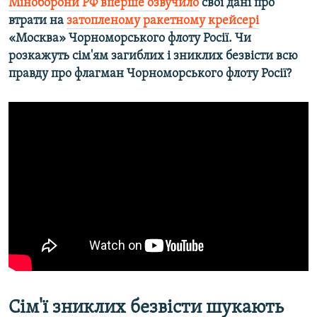
Міноборони РФ вперше озвучило
свої дані про
втрати на
затопленому ракетному крейсері
«Москва» Чорноморського флоту Росії. Чи
розкажуть сім'ям загиблих і зниклих безвісти всю
правду про флагман Чорноморського флоту Росії?
Сім'ї зниклих безвісти шукають