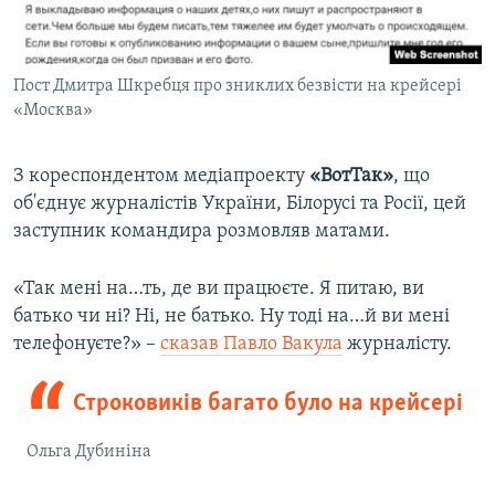
Пост Дмитра Шкребця про зниклих безвісти на крейсері
«Москва»
З кореспондентом медіапроекту
«ВотТак»
, що
об'єднує журналістів України, Білорусі та Росії, цей
заступник командира розмовляв матами.
«Так мені на…ть, де ви працюєте. Я питаю, ви
батько чи ні? Ні, не батько. Ну тоді на…й ви мені
телефонуєте?» –
сказав Павло Вакула
журналісту.
Строковиків багато було на крейсері
Ольга Дубиніна