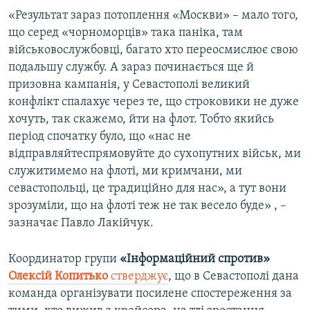
«Результат зараз потоплення «Москви» – мало того,
що серед «чорноморців» така паніка, там
військовослужбовці, багато хто переосмислює свою
подальшу службу. А зараз починається ще й
призовна кампанія, у Севастополі великий
конфлікт спалахує через те, що строковики не дуже
хочуть, так скажемо, йти на флот. Тобто якийсь
період спочатку було, що «нас не
відправляйтеспрямовуйте до сухопутних військ, ми
служитимемо на флоті, ми кримчани, ми
севастопольці, це традиційно для нас», а тут вони
зрозуміли, що на флоті теж не так весело буде» , –
зазначає Павло Лакійчук.
Координатор групи
«Інформаційний спротив»
Олексій Копитько
стверджує
, що в Севастополі дана
команда організувати посилене спостереження за