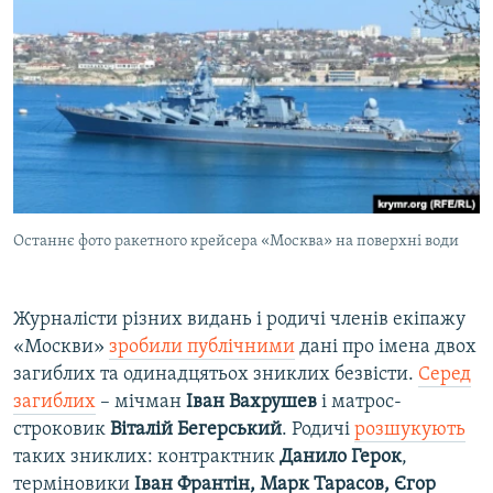
Останнє фото ракетного крейсера «Москва» на поверхні води
Журналісти різних видань і родичі членів екіпажу
«Москви»
зробили публічними
дані про імена двох
загиблих та одинадцятьох зниклих безвісти.
Серед
загиблих
– мічман
Іван Вахрушев
і матрос-
строковик
Віталій Бегерський
. Родичі
розшукують
таких зниклих: контрактник
Данило Герок
,
терміновики
Іван Франтін, Марк Тарасов, Єгор