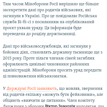
Тим часом Міноборони Росії вирішило ще більше
засекретити дані про родичів військових, які
загинули в Україні. Про це повідомляє Російська
служба Бі-бі-сі з посиланням на опублікований
проєкт ухвали уряду. Ця інформація буде
переведена до розділу держтаємниці.
Дані про військовослужбовців, які загинули у
бойових діях, становлять державну таємницю ще з
2015 року. Проте пільги членам сімей загиблих
оформлюють цивільні чиновники районних
адміністрацій. Міноборони просить уряд передати
ці повноваження військкоматам.
У
Держдумі Росії заявляють
, що мовляв, звернення
від родичів екіпажу «можуть бути фейковими», але
обіцяють «вивчити це питання». Член комітету
Держдуми з оборони
Віктор Заварзін
наполягав, що