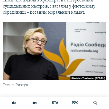
тими, хто вижив з крейсера, на тлі зростання
суїцидальних настроїв, і загалом у флотському
середовищі – поганий моральний клімат.
Тетяна Рихтун
За інформацією журналістки-розслідувачки із
КТА
РУС
Севастополя Тетяни Рихтун, вцілілу частину