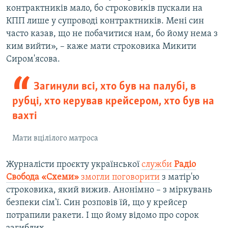
контрактників мало, бо строковиків пускали на
КПП лише у супроводі контрактників. Мені син
часто казав, що не побачитися нам, бо йому нема з
ким вийти», – каже мати строковика Микити
Сиром'ясова.
Загинули всі, хто був на палубі, в
рубці, хто керував крейсером, хто був на
вахті
Мати вцілілого матроса
Журналісти проєкту української
служби
Радіо
Свобода «Схеми»
змогли поговорити
з матір'ю
строковика, який вижив. Анонімно – з міркувань
безпеки сім'ї. Син розповів їй, що у крейсер
потрапили ракети. І що йому відомо про сорок