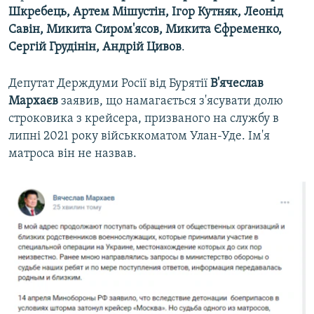
Шкребець, Артем Мішустін, Ігор Кутняк, Леонід
Савін, Микита Сиром'ясов, Микита Єфременко,
Сергій Грудінін, Андрій Цивов
.
Депутат Держдуми Росії від Бурятії
В'ячеслав
Мархаєв
заявив, що намагається з'ясувати долю
строковика з крейсера, призваного на службу в
липні 2021 року військкоматом Улан-Уде. Ім'я
матроса він не назвав.