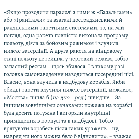
«Якщо проводити паралелі з тими ж «Базальтами»
або «Гранітами» та взагалі пострадянськими й
радянськими ракетними системами, то, на мій
погляд, одна ракета повністю виконала програму
польоту, діяла за бойовим режимом і влучила
нижче ватерлінії. А друга ракета на кінцевому
етапі польоту перейшла у черговий режим, тобто
запасний режим – щось збилося. І в такому разі
головка самонаведення наводиться посередині цілі.
Власне, вона влучила в надбудову корабля. Якби
обидві ракети влучили нижче ватерлінії, можливо,
«Москва» пішла б (
на дно – ред.
) швидше… За
іншими зовнішніми ознаками: пожежа на кораблі
була досить потужна і вигоряли внутрішні
приміщення в корпусі та в надбудові. Тобто
врятувати корабель після таких уражень – ну,
навряд чи його можна було б відновити», – вважає