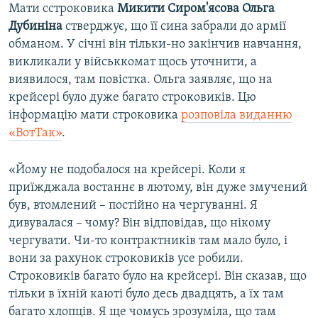
Мати сстроковика
Микити Сиром'ясова Ольга
Дубиніна
стверджує, що її сина забрали до армії
обманом. У січні він тільки-но закінчив навчання,
викликали у військкомат щось уточнити, а
виявилося, там повістка. Ольга заявляє, що на
крейсері було дуже багато строковиків. Цю
інформацію мати строковика
розповіла виданню
«ВотТак»
.
«Йому не подобалося на крейсері. Коли я
приїжджала востаннє в лютому, він дуже змучений
був, втомлений – постійно на чергуванні. Я
дивувалася – чому? Він відповідав, що нікому
чергувати. Чи-то контрактників там мало було, і
вони за рахунок строковиків усе робили.
Строковиків багато було на крейсері. Він сказав, що
тільки в їхній каюті було десь двадцять, а їх там
багато хлопців. Я ще чомусь зрозуміла, що там