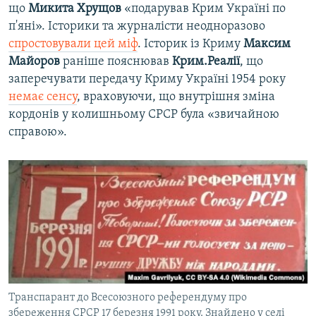
що
Микита Хрущов
«подарував Крим Україні по
п'яні». Історики та журналісти неодноразово
спростовували цей міф
. Історик із Криму
Максим
Майоров
раніше пояснював
Крим.Реалії
, що
заперечувати передачу Криму Україні 1954 року
немає сенсу
, враховуючи, що внутрішня зміна
кордонів у колишньому СРСР була «звичайною
справою».
Транспарант до Всесоюзного референдуму про
збереження СРСР 17 березня 1991 року. Знайдено у селі