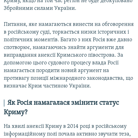
Криму, якщо на той час регіон не буде деокуповано
Збройними силами України.
Питання, яке намагаються винести на обговорення
в російському суді, торкається низки історичних і
політичних моментів. Багато з них Росія вже давно
спотворює, намагаючись знайти аргументи для
виправдання анексії Кримського півострова. За
допомогою цього судового процесу влада Росії
намагається породити новий аргумент на
противагу позиції міжнародного законодавства, що
визначає Крим частиною України.
Як Росія намагалася змінити статус
Криму?
На хвилі анексії Криму в 2014 році в російському
інформаційному полі почала активно звучати теза,