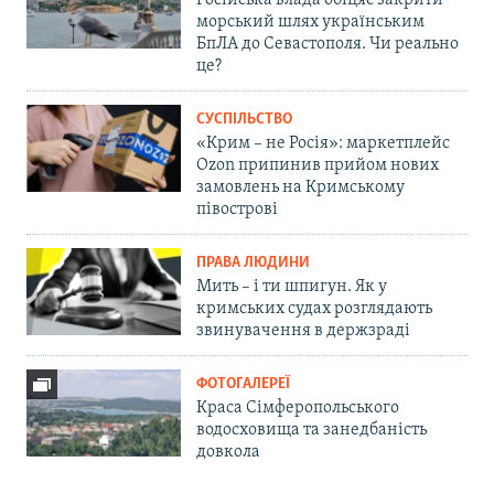
морський шлях українським
БпЛА до Севастополя. Чи реально
це?
СУСПІЛЬСТВО
«Крим – не Росія»: маркетплейс
Ozon припинив прийом нових
замовлень на Кримському
півострові
ПРАВА ЛЮДИНИ
Мить – і ти шпигун. Як у
кримських судах розглядають
звинувачення в держзраді
ФОТОГАЛЕРЕЇ
Краса Сімферопольського
водосховища та занедбаність
довкола