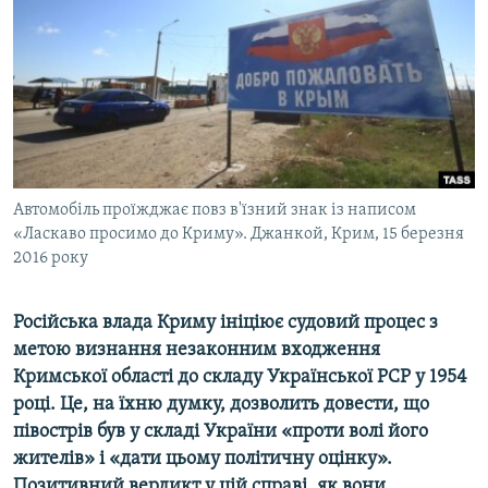
ВІДЕОУРОКИ «ELIFBE»
Русский
СВІДЧЕННЯ ОКУПАЦІЇ
Qırımtatar
УКРАЇНСЬКА ПРОБЛЕМА КРИМУ
ДОЛУЧАЙСЯ!
ІНФОГРАФІКА
Автомобіль проїжджає повз в'їзний знак із написом
«Ласкаво просимо до Криму». Джанкой, Крим, 15 березня
Усі сайти RFE/RL
2016 року
Російська влада Криму ініціює судовий процес з
метою визнання незаконним входження
Кримської області до складу Української РСР у 1954
році. Це, на їхню думку, дозволить довести, що
півострів був у складі України «проти волі його
жителів» і «дати цьому політичну оцінку».
Позитивний вердикт у цій справі, як вони