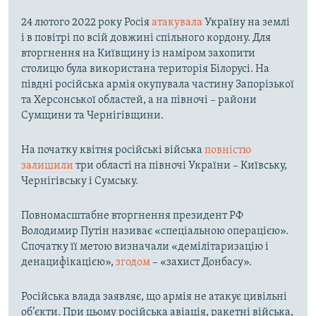
24 лютого 2022 року Росія
атакувала
Україну на землі
і в повітрі по всій довжині спільного кордону. Для
вторгнення на Київщину із наміром захопити
столицю була використана територія Білорусі. На
півдні російська армія окупувала частину Запорізької
та Херсонської областей, а на півночі – райони
Сумщини та Чернігівщини.
На початку квітня російські війська
повністю
залишили
три області на півночі України – Київську,
Чернігівську і Сумську.
Повномасштабне вторгнення президент РФ
Володимир Путін називає «спеціальною операцією».
Спочатку її метою визначали «демілітаризацію і
денацифікацією»,
згодом
– «захист Донбасу».
Російська влада заявляє, що армія не атакує цивільні
об’єкти. При цьому російська авіація, ракетні війська,