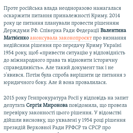
Проте російська влада неодноразово намагалася
оскаржити питання приналежності Криму. 2014
року це питання планували провести рішенням
Держдуми РФ. Спікерка Ради Федерації
Валентина
Матвієнко
анонсувала законопроєкт
про визнання
недійсним рішення про передачу Криму Україні
1954 року, щоб «привести ситуацію у відповідність
до міжнародного права та відновити історичну
справедливість». Але такий документ так і не
з'явився. Потім була спроба вирішити це питання з
юридичного боку. Але й вона провалилася.
2015 року Генпрокуратура Росії у відповідь на запит
депутата
Сергія Миронова
повідомила, що провела
перевірку законності цього рішення. У відомстві
дійшли висновку, що ухвалені у 1954 році рішення
президій Верховної Ради РРФСР та СРСР про