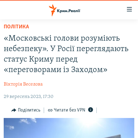
Доступність
посилання
Перейти
ПОЛІТИКА
до
НОВИНИ
«Московські голови розуміють
основного
ВОДА.КРИМ
матеріалу
небезпеку». У Росії переглядають
ВІДЕО ТА ФОТО
Перейти
статус Криму перед
до
ПОЛІТИКА
«переговорами із Заходом»
основної
БЛОГИ
навігації
Вікторія Веселова
Перейти
ПОГЛЯД
до
29 вересень 2023, 17:30
ІНТЕРВ'Ю
пошуку
ВСЕ ЗА ДЕНЬ
Поділитись
Читати без VPN
СПЕЦПРОЕКТИ
ЯК ОБІЙТИ БЛОКУВАННЯ
ДЕПОРТАЦІЯ