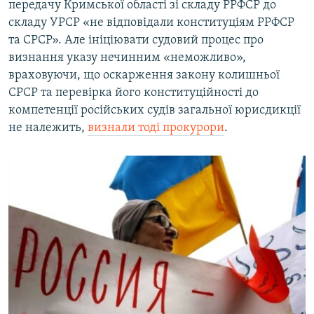
передачу Кримської області зі складу РРФСР до
складу УРСР «не відповідали конституціям РРФСР
та СРСР». Але ініціювати судовий процес про
визнання указу нечинним «неможливо»,
враховуючи, що оскарження закону колишньої
СРСР та перевірка його конституційності до
компетенції російських судів загальної юрисдикції
не належить,
визнали тоді прокурори
.