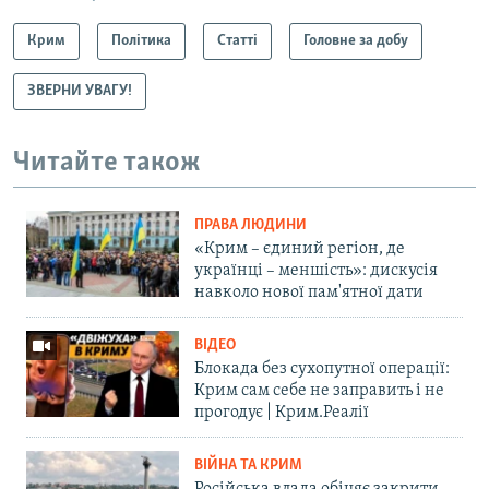
Крим
Політика
Статті
Головне за добу
ЗВЕРНИ УВАГУ!
Читайте також
ПРАВА ЛЮДИНИ
«Крим – єдиний регіон, де
українці – меншість»: дискусія
навколо нової пам'ятної дати
ВІДЕО
Блокада без сухопутної операції:
Крим сам себе не заправить і не
прогодує | Крим.Реалії
ВІЙНА ТА КРИМ
Російська влада обіцяє закрити