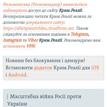
Роскомнагляд (Роскомнадзор) намагається
заблокувати
доступ до сайту
Крим.Реалії
.
Безперешкодно читати Крим.Реалії можна за
допомогою
дзеркального сайту
:
https://dfs0qrmo00d6u.cloudfront.net
. Також
слідкуйте за основними подіями в
Telegram
,
Instagram
та
Viber
Крим.Реалії
. Рекомендуємо вам
встановити
VPN
.
Новини без блокування і цензури!
Встановити
додаток
Крим.Реалії для
iOS
і
Android
.
Масштабна війна Росії проти
України