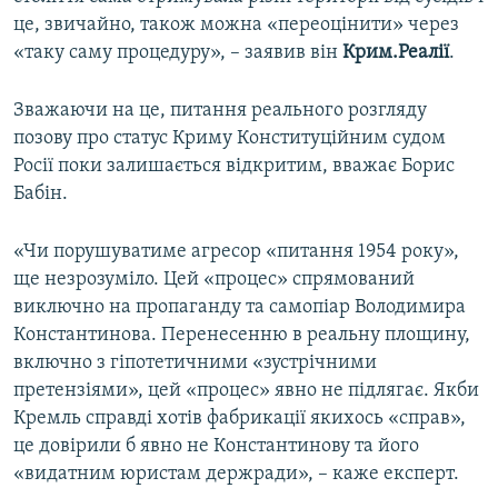
це, звичайно, також можна «переоцінити» через
«таку саму процедуру», – заявив він
Крим.Реалії
.
Зважаючи на це, питання реального розгляду
позову про статус Криму Конституційним судом
Росії поки залишається відкритим, вважає Борис
Бабін.
«Чи порушуватиме агресор «питання 1954 року»,
ще незрозуміло. Цей «процес» спрямований
виключно на пропаганду та самопіар Володимира
Константинова. Перенесенню в реальну площину,
включно з гіпотетичними «зустрічними
претензіями», цей «процес» явно не підлягає. Якби
Кремль справді хотів фабрикації якихось «справ»,
це довірили б явно не Константинову та його
«видатним юристам держради», – каже експерт.