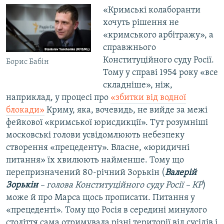
«Кримські колаборанти
хочуть рішення не
«кримського арбітражу», а
справжнього
Конституційного суду Росії.
Борис Бабін
Тому у справі 1954 року «все
складніше», ніж,
наприклад, у процесі про
«збитки від водної
блокади»
Криму, яка, вочевидь, не вийде за межі
фейкової «кримської юрисдикції». Тут розумніші
московські голови усвідомлюють небезпеку
створення «прецеденту». Власне, «юридичні
питання» їх хвилюють найменше. Тому що
перепризначений 80-річний Зорькін (
Валерій
Зорькін
– голова Конституційного суду Росії – КР
)
може й про Марса щось прописати. Питання у
«прецеденті». Тому що Росія в середині минулого
століття сама отримувала різні території від сусідів і