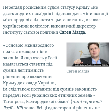
Перегляд російським судом статусу Криму «не
дасть жодних наслідків і підстав» для зміни позиції
міжнародної спільноти з цього питання, вважає
український політолог, виконавчий директор
Інституту світової політики
Євген Магда
.
«Основою міжнародного
права є незворотність
законів. Якщо хтось у Росії
намагається ставити під
сумнів легітимність
Євген Магда
рішення про включення
Криму до складу України,
їм слід також поставити під сумнів законність
передачі Росії українських етнічних земель –
Таганрога, Бєлгородської області (
нині території
Росії – КР
) тощо. Всі ці односторонні рішення не