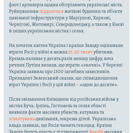
флот і артилерія щодня обстрілюють українські міста.
Руйнуванням
піддаються
житлові будинки та об’єкти
цивільної інфраструктури у Маріуполі, Харкові,
Чернігові, Житомирі, Сєвєродонецьку, а також у Києві
й інших українських містах і селах.
На початок квітня Україна і країни Заходу оцінювали
втрати Росії у війні в межах
15-20 тисяч
убитими.
Кремль називає у десять разів меншу цифру, хоча
речник Путіна визнав, що втрати «значні». У березні
Україна заявила про 1300 загиблих захисників.
Президент Зеленський сказав, що співвідношення
втрат України і Росії у цій війні – «один до десяти».
Після звільнення Київщини від російських військ у
містах Буча, Ірпінь, Гостомель та селах області
виявили факти масових убивств, катувань та
зґвалтувань
цивільних, зокрема дітей. Українська
влада заявила, що Росія чинить геноцид. Країни
Заходу беруть участь у підтвердженні
фактів
масових