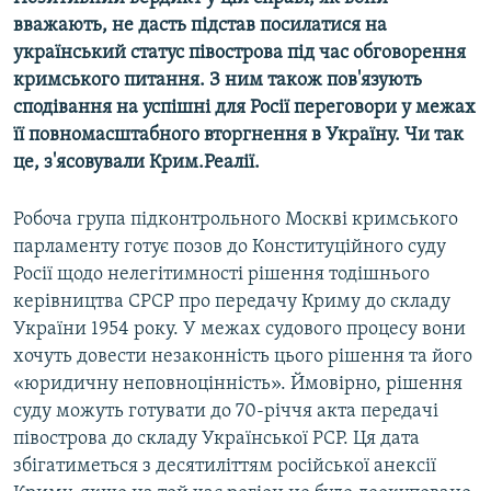
вважають, не дасть підстав посилатися на
український статус півострова під час обговорення
кримського питання. З ним також пов'язують
сподівання на успішні для Росії переговори у межах
її повномасштабного вторгнення в Україну. Чи так
це, з'ясовували Крим.Реалії.
Робоча група підконтрольного Москві кримського
парламенту готує позов до Конституційного суду
Росії щодо нелегітимності рішення тодішнього
керівництва СРСР про передачу Криму до складу
України 1954 року. У межах судового процесу вони
хочуть довести незаконність цього рішення та його
«юридичну неповноцінність». Ймовірно, рішення
суду можуть готувати до 70-річчя акта передачі
півострова до складу Української РСР. Ця дата
збігатиметься з десятиліттям російської анексії