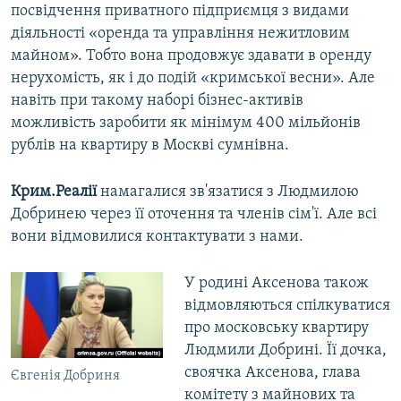
посвідчення приватного підприємця з видами
діяльності «оренда та управління нежитловим
майном». Тобто вона продовжує здавати в оренду
нерухомість, як і до подій «кримської весни». Але
навіть при такому наборі бізнес-активів
можливість заробити як мінімум 400 мільйонів
рублів на квартиру в Москві сумнівна.
Крим.Реалії
намагалися зв'язатися з Людмилою
Добринею через її оточення та членів сім'ї. Але всі
вони відмовилися контактувати з нами.
У родині Аксенова також
відмовляються спілкуватися
про московську квартиру
Людмили Добрині. Її дочка,
своячка Аксенова, глава
Євгенія Добриня
комітету з майнових та