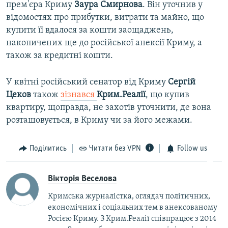
прем'єра Криму
Заура Смирнова
. Він уточнив у
відомостях про прибутки, витрати та майно, що
купити її вдалося за кошти заощаджень,
накопичених ще до російської анексії Криму, а
також за кредитні кошти.
У квітні російський сенатор від Криму
Сергій
Цеков
також
зізнався
Крим.Реалії
, що купив
квартиру, щоправда, не захотів уточнити, де вона
розташовується, в Криму чи за його межами.
Поділитись
Читати без VPN
Follow us
Вікторія Веселова
Кримська журналістка, оглядач політичних,
економічних і соціальних тем в анексованому
Росією Криму. З Крим.Реалії співпрацює з 2014