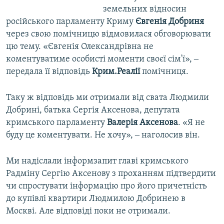
земельних відносин
російського парламенту Криму
Євгенія Добриня
через свою помічницю відмовилася обговорювати
цю тему. «Євгенія Олександрівна не
коментуватиме особисті моменти своєї сім'ї», ‒
передала її відповідь
Крим.Реалії
помічниця.
Таку ж відповідь ми отримали від свата Людмили
Добрині, батька Сергія Аксенова, депутата
кримського парламенту
Валерія Аксенова
. «Я не
буду це коментувати. Не хочу», ‒ наголосив він.
Ми надіслали інформзапит главі кримського
Радміну Сергію Аксенову з проханням підтвердити
чи спростувати інформацію про його причетність
до купівлі квартири Людмилою Добринею в
Москві. Але відповіді поки не отримали.