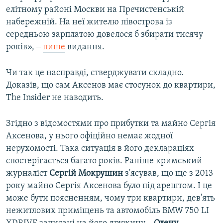
елітному районі Москви на Пречистенській
набережній. На неї жителю півострова із
середньою зарплатою довелося б збирати тисячу
років», ‒
пише
видання.
Чи так це насправді, стверджувати складно.
Доказів, що сам Аксенов має стосунок до квартири,
The Insider не наводить.
Згідно з відомостями про прибутки та майно Сергія
Аксенова, у нього офіційно немає жодної
нерухомості. Така ситуація в його деклараціях
спостерігається багато років. Раніше кримський
журналіст
Сергій Мокрушин
з'ясував, що ще з 2013
року майно Сергія Аксенова було під арештом. І це
може бути поясненням, чому три квартири, дев'ять
нежитлових приміщень та автомобіль BMW 750 LI