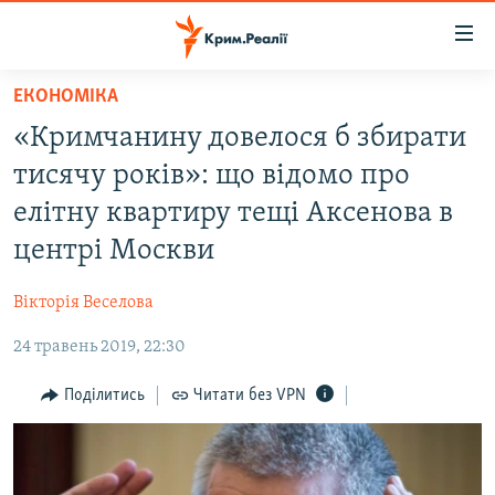
Доступність
посилання
Перейти
ЕКОНОМІКА
до
НОВИНИ
«Кримчанину довелося б збирати
основного
ВОДА.КРИМ
матеріалу
тисячу років»: що відомо про
ВІДЕО ТА ФОТО
Перейти
елітну квартиру тещі Аксенова в
до
ПОЛІТИКА
центрі Москви
основної
БЛОГИ
навігації
Вікторія Веселова
Перейти
ПОГЛЯД
до
24 травень 2019, 22:30
ІНТЕРВ'Ю
пошуку
ВСЕ ЗА ДЕНЬ
Поділитись
Читати без VPN
СПЕЦПРОЕКТИ
ЯК ОБІЙТИ БЛОКУВАННЯ
ДЕПОРТАЦІЯ