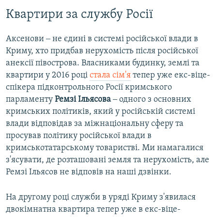
Квартири за службу Росії
Аксенови ‒ не єдині в системі російської влади в
Криму, хто придбав нерухомість після російської
анексії півострова. Власниками будинку, землі та
квартири у 2016 році
стала сім'я
тепер уже екс-віце-
спікера підконтрольного Росії кримського
парламенту
Ремзі Ільясова
‒ одного з основних
кримських політиків, який у російській системі
влади відповідав за міжнаціональну сферу та
просував політику російської влади в
кримськотатарському товаристві. Ми намагалися
з'ясувати, де розташовані земля та нерухомість, але
Ремзі Ільясов не відповів на наші дзвінки.
На другому році служби в уряді Криму з'явилася
двокімнатна квартира тепер уже в екс-віце-