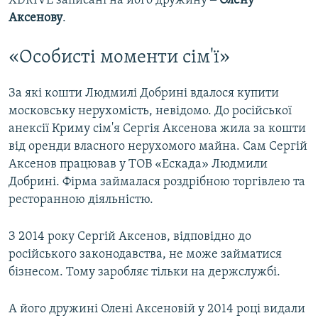
XDRIVE записані на його дружину ‒
Олену
Аксенову
.
«Особисті моменти сім'ї»
За які кошти Людмилі Добрині вдалося купити
московську нерухомість, невідомо. До російської
анексії Криму сім'я Сергія Аксенова жила за кошти
від оренди власного нерухомого майна. Сам Сергій
Аксенов працював у ТОВ «Ескада» Людмили
Добрині. Фірма займалася роздрібною торгівлею та
ресторанною діяльністю.
З 2014 року Сергій Аксенов, відповідно до
російського законодавства, не може займатися
бізнесом. Тому заробляє тільки на держслужбі.
А його дружині Олені Аксеновій у 2014 році видали