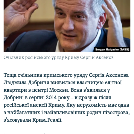
ВІДЕОУРОКИ «ELIFBE»
Русский
СВІДЧЕННЯ ОКУПАЦІЇ
Qırımtatar
УКРАЇНСЬКА ПРОБЛЕМА КРИМУ
ДОЛУЧАЙСЯ!
ІНФОГРАФІКА
Очільник російського уряду Криму Сергій Аксенов
Усі сайти RFE/RL
Теща очільника кримського уряду Сергія Аксенова
Людмила Добриня виявилася власницею елітної
квартири в центрі Москви. Вона з'явилася у
Добрині в серпні 2014 року ‒ відразу ж після
російської анексії Криму. Яку нерухомість має одна
з найбагатших і найвпливовіших родин півострова,
з'ясовували Крим.Реалії.