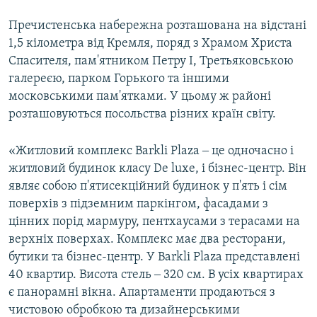
Пречистенська набережна розташована на відстані
1,5 кілометра від Кремля, поряд з Храмом Христа
Спасителя, пам'ятником Петру I, Третьяковською
галереєю, парком Горького та іншими
московськими пам'ятками. У цьому ж районі
розташовуються посольства різних країн світу.
«Житловий комплекс Barkli Plaza ‒ це одночасно і
житловий будинок класу De luxe, і бізнес-центр. Він
являє собою п'ятисекційний будинок у п'ять і сім
поверхів з підземним паркінгом, фасадами з
цінних порід мармуру, пентхаусами з терасами на
верхніх поверхах. Комплекс має два ресторани,
бутики та бізнес-центр. У Barkli Plaza представлені
40 квартир. Висота стель ‒ 320 см. В усіх квартирах
є панорамні вікна. Апартаменти продаються з
чистовою обробкою та дизайнерськими