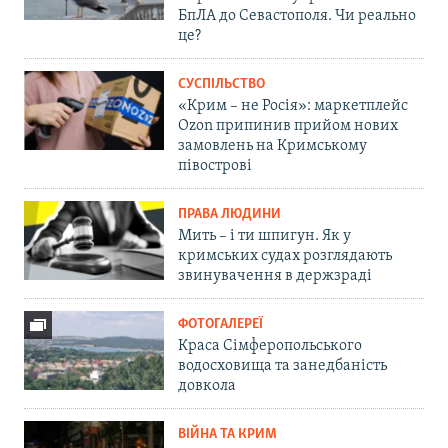
БпЛА до Севастополя. Чи реально
це?
СУСПІЛЬСТВО
«Крим – не Росія»: маркетплейс
Ozon припинив прийом нових
замовлень на Кримському
півострові
ПРАВА ЛЮДИНИ
Мить – і ти шпигун. Як у
кримських судах розглядають
звинувачення в держзраді
ФОТОГАЛЕРЕЇ
Краса Сімферопольського
водосховища та занедбаність
довкола
ВІЙНА ТА КРИМ