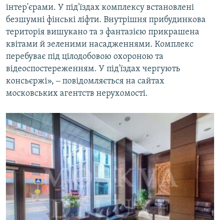
інтер'єрами. У під'їздах комплексу встановлені
безшумні фінські ліфти. Внутрішня прибудинкова
територія вишукано та з фантазією прикрашена
квітами й зеленими насадженнями. Комплекс
перебуває під цілодобовою охороною та
відеоспостереженням. У під'їздах чергують
консьєржі», ‒ повідомляється на сайтах
московських агентств нерухомості.