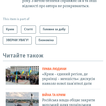
року. З метою безпеки справжнє ім'я та інші
відомості про автора не розкриваються.
This item is part of
Крим
Статті
Головне за добу
ЗВЕРНИ УВАГУ!
Економіка
Читайте також
ПРАВА ЛЮДИНИ
«Крим – єдиний регіон, де
українці – меншість»: дискусія
навколо нової пам'ятної дати
ВІЙНА ТА КРИМ
Російська влада обіцяє закрити
морський шлях українським