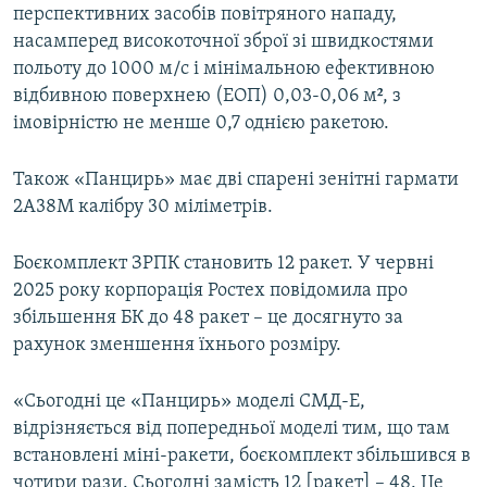
перспективних засобів повітряного нападу,
насамперед високоточної зброї зі швидкостями
польоту до 1000 м/с і мінімальною ефективною
відбивною поверхнею (ЕОП) 0,03-0,06 м², з
імовірністю не менше 0,7 однією ракетою.
Також «Панцирь» має дві спарені зенітні гармати
2А38М калібру 30 міліметрів.
Боєкомплект ЗРПК становить 12 ракет. У червні
2025 року корпорація Ростех повідомила про
збільшення БК до 48 ракет – це досягнуто за
рахунок зменшення їхнього розміру.
«Сьогодні це «Панцирь» моделі СМД-Е,
відрізняється від попередньої моделі тим, що там
встановлені міні-ракети, боєкомплект збільшився в
чотири рази. Сьогодні замість 12 [ракет] – 48. Це