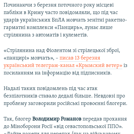
Починаючи з березня поточного року місцеві
пабліки в Криму часто повідомляли, що під час
ударів українських БпЛА мовчать зенітні ракетно-
гарматні комплекси «Панцирь», лунає лише
стрілянина з автоматів і кулеметів.
«Стрілянина над Фіолентом зі стрілецької зброї,
«панцирі» мовчать», –
писав 13 березня
український телеграм-канал «Крымский ветер»
із
посиланням на інформацію від підписників.
Надалі таких повідомлень під час атак
безпілотників ставало дедалі більше. Невдовзі про
проблему заговорили російські провоєнні блогери.
Так, блогер
Володимир Романов
передав прохання
до Міноборони Росії «від севастопольської ППО».