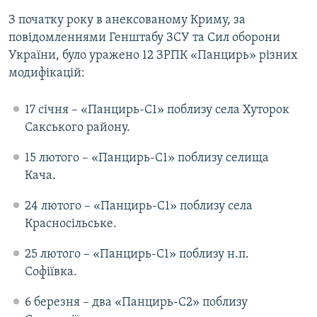
З початку року в анексованому Криму, за
повідомленнями Генштабу ЗСУ та Сил оборони
України, було уражено 12 ЗРПК «Панцирь» різних
модифікацій:
17 січня – «Панцирь-С1» поблизу села Хуторок
Сакського району.
15 лютого – «Панцирь-С1» поблизу селища
Кача.
24 лютого – «Панцирь-С1» поблизу села
Красносільське.
25 лютого – «Панцирь-С1» поблизу н.п.
Софіївка.
6 березня – два «Панцирь-С2» поблизу