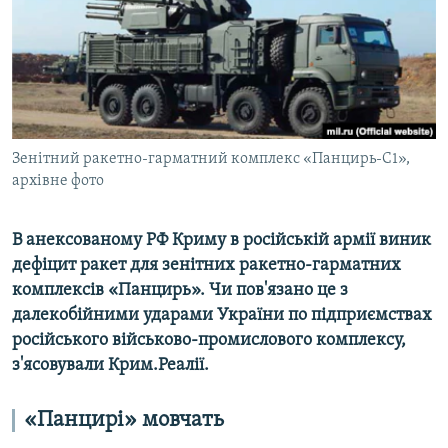
ВІДЕОУРОКИ «ELIFBE»
Русский
СВІДЧЕННЯ ОКУПАЦІЇ
Qırımtatar
УКРАЇНСЬКА ПРОБЛЕМА КРИМУ
ДОЛУЧАЙСЯ!
ІНФОГРАФІКА
Зенітний ракетно-гарматний комплекс «Панцирь-С1»,
архівне фото
Усі сайти RFE/RL
В анексованому РФ Криму в російській армії виник
дефіцит ракет для зенітних ракетно-гарматних
комплексів «Панцирь». Чи пов'язано це з
далекобійними ударами України по підприємствах
російського військово-промислового комплексу,
з'ясовували Крим.Реалії.
«Панцирі» мовчать