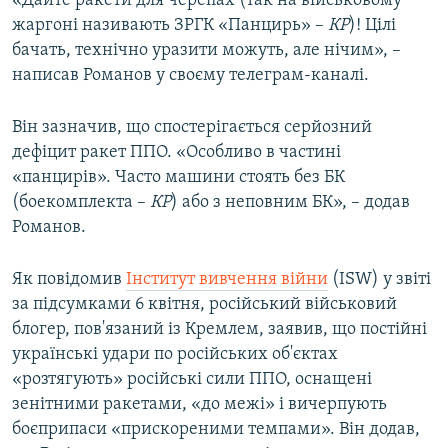
«Дайте ракети для черепах (так на військовому
жаргоні називають ЗРГК «Панцирь» –
КР
)! Цілі
бачать, технічно уразити можуть, але нічим», –
написав Романов у своєму телеграм-каналі.
Він зазначив, що спостерігається серйозний
дефіцит ракет ППО. «Особливо в частині
«панцирів». Часто машини стоять без БК
(боекомплекта –
КР
) або з неповним БК», – додав
Романов.
Як повідомив
Інститут вивчення війни
(ISW) у звіті
за підсумками 6 квітня, російський військовий
блогер, пов'язаний із Кремлем, заявив, що постійні
українські удари по російських об'єктах
«розтягують» російські сили ППО, оснащені
зенітними ракетами, «до межі» і вичерпують
боєприпаси «прискореними темпами». Він додав,