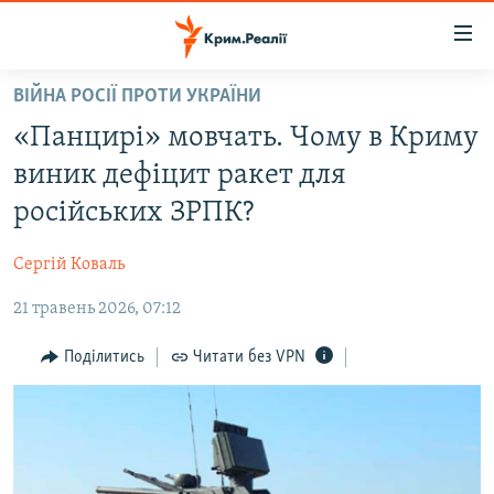
Доступність
посилання
Перейти
ВІЙНА РОСІЇ ПРОТИ УКРАЇНИ
до
НОВИНИ
«Панцирі» мовчать. Чому в Криму
основного
ВОДА.КРИМ
матеріалу
виник дефіцит ракет для
ВІДЕО ТА ФОТО
Перейти
російських ЗРПК?
до
ПОЛІТИКА
основної
Сергій Коваль
БЛОГИ
навігації
Перейти
21 травень 2026, 07:12
ПОГЛЯД
до
ІНТЕРВ'Ю
Поділитись
Читати без VPN
пошуку
ВСЕ ЗА ДЕНЬ
СПЕЦПРОЕКТИ
ЯК ОБІЙТИ БЛОКУВАННЯ
ДЕПОРТАЦІЯ