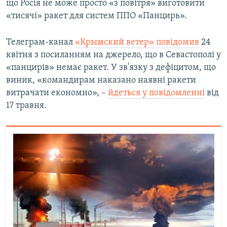
що Росія не може просто «з повітря» виготовити
«тисячі» ракет для систем ППО «Панцирь».
Телеграм-канал
«Крымский ветер» повідомив
24
квітня з посиланням на джерело, що в Севастополі у
«панцирів» немає ракет. У зв'язку з дефіцитом, що
виник, «командирам наказано наявні ракети
витрачати економно», –
йдеться у повідомленні
від
17 травня.