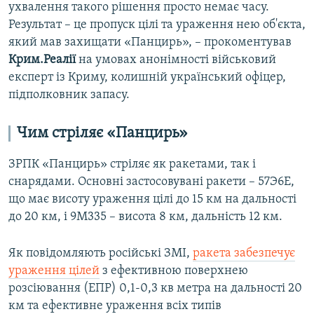
ухвалення такого рішення просто немає часу.
Результат – це пропуск цілі та ураження нею об'єкта,
який мав захищати «Панцирь», – прокоментував
Крим.Реалії
на умовах анонімності військовий
експерт із Криму, колишній український офіцер,
підполковник запасу.
Чим стріляє «Панцирь»
ЗРПК «Панцирь» стріляє як ракетами, так і
снарядами. Основні застосовувані ракети – 57Э6Е,
що має висоту ураження цілі до 15 км на дальності
до 20 км, і 9М335 – висота 8 км, дальність 12 км.
Як повідомляють російські ЗМІ,
ракета забезпечує
ураження цілей
з ефективною поверхнею
розсіювання (ЕПР) 0,1-0,3 кв метра на дальності 20
км та ефективне ураження всіх типів