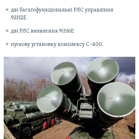
дві багатофункціональні РЛС управління
92Н2Е
дві РЛС виявлення 91Н6Е
пускову установку комплексу С–400.