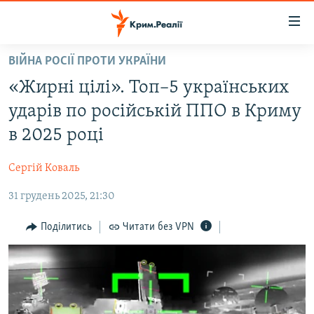
Доступність
посилання
Перейти
ВІЙНА РОСІЇ ПРОТИ УКРАЇНИ
до
НОВИНИ
«Жирні цілі». Топ–5 українських
основного
ВОДА.КРИМ
матеріалу
ударів по російській ППО в Криму
ВІДЕО ТА ФОТО
Перейти
в 2025 році
до
ПОЛІТИКА
основної
Сергій Коваль
БЛОГИ
навігації
Перейти
31 грудень 2025, 21:30
ПОГЛЯД
до
ІНТЕРВ'Ю
Поділитись
Читати без VPN
пошуку
ВСЕ ЗА ДЕНЬ
СПЕЦПРОЕКТИ
ЯК ОБІЙТИ БЛОКУВАННЯ
ДЕПОРТАЦІЯ