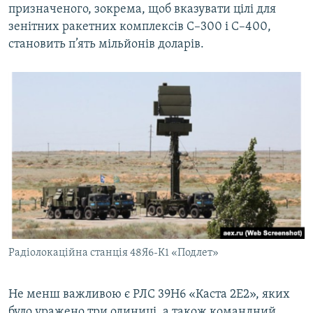
призначеного, зокрема, щоб вказувати цілі для
зенітних ракетних комплексів С–300 і С–400,
становить п’ять мільйонів доларів.
Радіолокаційна станція 48Я6-К1 «Подлет»
Не менш важливою є РЛС 39Н6 «Каста 2Е2», яких
було уражено три одиниці, а також командний