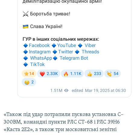
«Також під удар потрапили пускова установка С–
300ВМ, командні пункти РЛС СТ–68 і РЛС 39Н6
«Каста 2Е2», а також три московитські зенітні