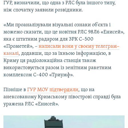
ГУР, визначили, що одна з РЛС була іншого типу,
ніж спочатку заявили розвідники.
«Ми проаналізували візуальні ознаки об'єкта і
можемо сказати, що це новітня РЛС 98Л6 «Енисей»,
яка є штатним радаром для ЗРК С–500
«Прометей», –
написали вони у своєму телеграм–
каналі
, додавши, що за їхньою інформацією, в
Криму ця радіолокаційна станція також
використовується разом із зенітним ракетним
комплексом С–400 «Триумф».
Пізніше в
ГУР МОУ підтвердили
, що на
анексованому Кримському півострові справді була
уражена РЛС «Енисей».