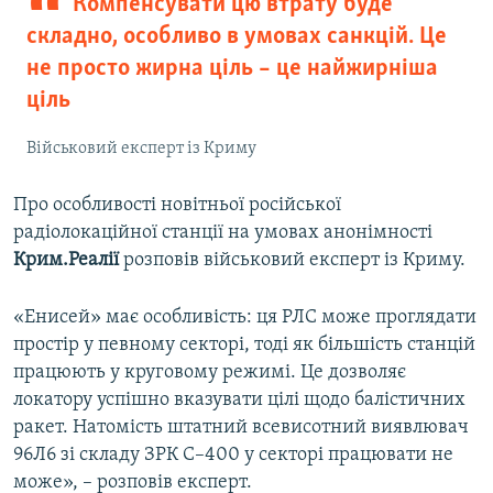
Компенсувати цю втрату буде
складно, особливо в умовах санкцій. Це
не просто жирна ціль – це найжирніша
ціль
Військовий експерт із Криму
Про особливості новітньої російської
радіолокаційної станції на умовах анонімності
Крим.Реалії
розповів військовий експерт із Криму.
«Енисей» має особливість: ця РЛС може проглядати
простір у певному секторі, тоді як більшість станцій
працюють у круговому режимі. Це дозволяє
локатору успішно вказувати цілі щодо балістичних
ракет. Натомість штатний всевисотний виявлювач
96Л6 зі складу ЗРК С–400 у секторі працювати не
може», – розповів експерт.