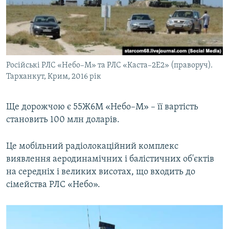
Російські РЛС «Небо–М» та РЛС «Каста–2Е2» (праворуч).
Тарханкут, Крим, 2016 рік
Ще дорожчою є 55Ж6М «Небо–М» – її вартість
становить 100 млн доларів.
Це мобільний радіолокаційний комплекс
виявлення аеродинамічних і балістичних об'єктів
на середніх і великих висотах, що входить до
сімейства РЛС «Небо».