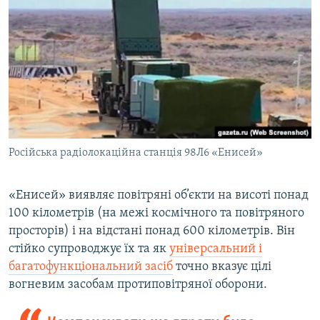
Російська радіолокаційна станція 98Л6 «Енисей»
«Енисей» виявляє повітряні об’єкти на висоті понад
100 кілометрів (на межі космічного та повітряного
просторів) і на відстані понад 600 кілометрів. Він
стійко супроводжує їх та як
універсальний і
багатофункціональний засіб
точно вказує цілі
вогневим засобам протиповітряної оборони.