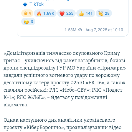
«Демілітаризація тимчасово окупованого Криму
триває – ухиляючись від ракет загарбників, бойові
дрони спецпідрозділу ГУР МО України «Примари»
завдали успішного вогневого удару по ворожому
десантному катеру проєкту 02510 «БК–16», а також
спалили російські: РЛС «Небо–СВУ»; РЛС «Подлет
К–1»; РЛС 96Л6Е», – йдеться у повідомленні
відомства.
Однак наступного дня аналітики українського
проєкту «КіберБорошно», проаналізувавши відео