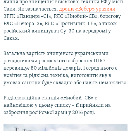
липня про знищення військової техніки РФ у місті
Саки. Як зазначається,
дрони «Бобер» уразили
ЗРГК «Панцирь–С1», РЛС «Ниобий–СВ», берегову
РЛС «Печора–3», РЛС «Противник–ГЕ», а також
російський винищувач Су–30 на аеродромі у
Саках.
Загальна вартість знищеного українськими
розвідниками російського озброєння ППО
перевищує 80 мільйонів доларів, і серед нього є
новітня та рідкісна техніка, виготовити яку в
умовах санкцій буде складно або навіть неможливо.
Радіолокаційна станція «Ниобий–СВ» є
найновішою у цьому списку – її прийняли на
озброєння російської армії у 2016 році.