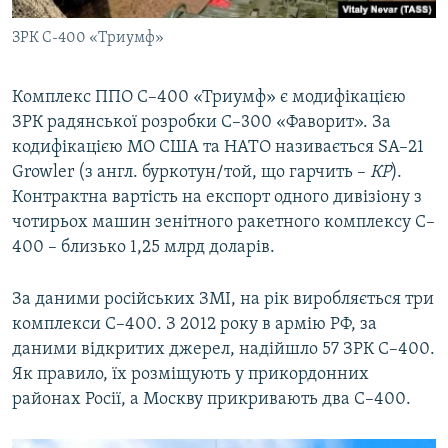
ЗРК С-400 «Триумф»
Комплекс ППО С–400 «Триумф» є модифікацією
ЗРК радянської розробки С–300 «Фаворит». За
кодифікацією МО США та НАТО називається SA–21
Growler (з англ. буркотун/той, що гарчить –
КР
).
Контрактна вартість на експорт одного дивізіону з
чотирьох машин зенітного ракетного комплексу С–
400 – близько 1,25 млрд доларів.
За даними російських ЗМІ, на рік виробляється три
комплекси С–400. З 2012 року в армію РФ, за
даними відкритих джерел, надійшло 57 ЗРК С–400.
Як правило, їх розміщують у прикордонних
районах Росії, а Москву прикривають два С–400.