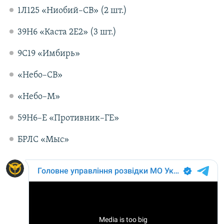
1Л125 «Ниобий–СВ» (2 шт.)
39Н6 «Каста 2Е2» (3 шт.)
9С19 «Имбирь»
«Небо–СВ»
«Небо–М»
59Н6–Е «Противник–ГЕ»
БРЛС «Мыс»