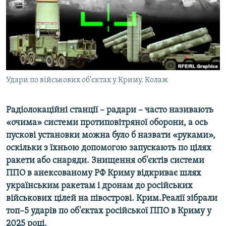
ВІДЕОУРОКИ «ELIFBE»
Русский
СВІДЧЕННЯ ОКУПАЦІЇ
Qırımtatar
УКРАЇНСЬКА ПРОБЛЕМА КРИМУ
ДОЛУЧАЙСЯ!
ІНФОГРАФІКА
Удари по військових об'єктах у Криму. Колаж
Радіолокаційні станції – радари – часто називають
Усі сайти RFE/RL
«очима» системи протиповітряної оборони, а ось
пускові установки можна було б назвати «руками»,
оскільки з їхньою допомогою запускають по цілях
ракети або снаряди. Знищення об'єктів системи
ППО в анексованому РФ Криму відкриває шлях
українським ракетам і дронам до російських
військових цілей на півострові. Крим.Реалії зібрали
топ–5 ударів по об'єктах російської ППО в Криму у
2025 році.