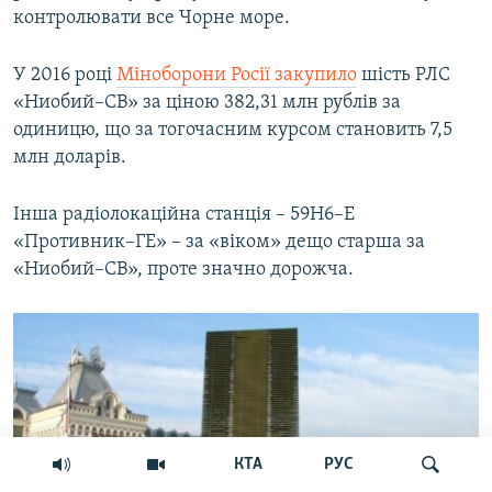
контролювати все Чорне море.
У 2016 році
Міноборони Росії закупило
шість РЛС
«Ниобий–СВ» за ціною 382,31 млн рублів за
одиницю, що за тогочасним курсом становить 7,5
млн доларів.
Інша радіолокаційна станція – 59H6–E
«Противник–ГЕ» – за «віком» дещо старша за
«Ниобий–СВ», проте значно дорожча.
КТА
РУС