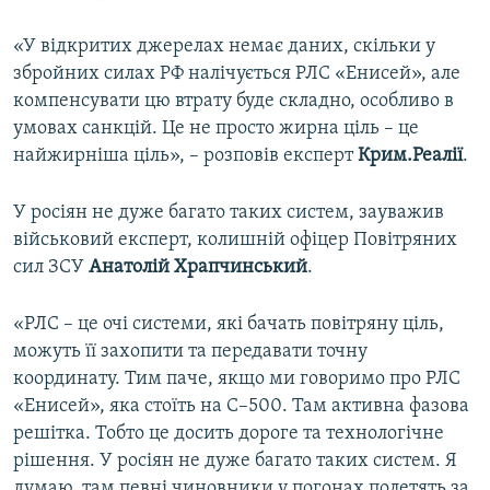
«У відкритих джерелах немає даних, скільки у
збройних силах РФ налічується РЛС «Енисей», але
компенсувати цю втрату буде складно, особливо в
умовах санкцій. Це не просто жирна ціль – це
найжирніша ціль», – розповів експерт
Крим.Реалії
.
У росіян не дуже багато таких систем, зауважив
військовий експерт, колишній офіцер Повітряних
сил ЗСУ
Анатолій Храпчинський
.
«РЛС – це очі системи, які бачать повітряну ціль,
можуть її захопити та передавати точну
координату. Тим паче, якщо ми говоримо про РЛС
«Енисей», яка стоїть на С–500. Там активна фазова
решітка. Тобто це досить дороге та технологічне
рішення. У росіян не дуже багато таких систем. Я
думаю, там певні чиновники у погонах полетять за