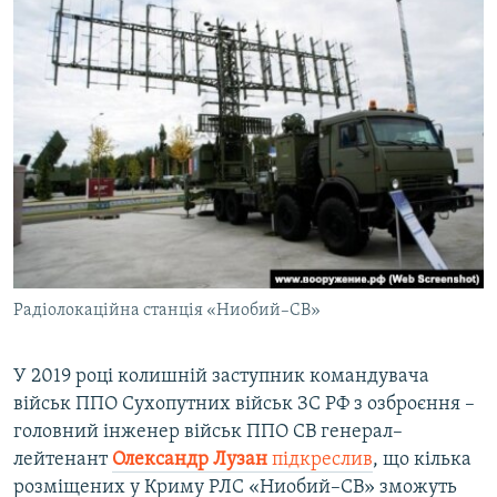
Радіолокаційна станція «Ниобий–СВ»
У 2019 році колишній заступник командувача
військ ППО Сухопутних військ ЗС РФ з озброєння –
головний інженер військ ППО СВ генерал–
лейтенант
Олександр Лузан
підкреслив
, що кілька
розміщених у Криму РЛС «Ниобий–СВ» зможуть