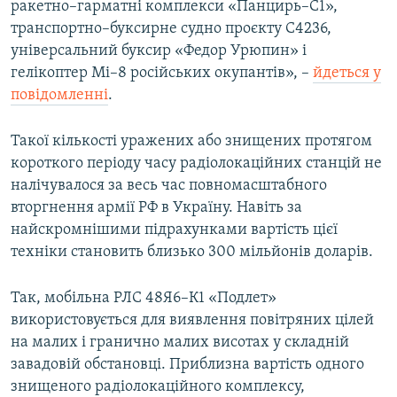
ракетно–гарматні комплекси «Панцирь–С1»,
транспортно–буксирне судно проєкту С4236,
універсальний буксир «Федор Урюпин» і
гелікоптер Мі–8 російських окупантів», –
йдеться у
повідомленні
.
Такої кількості уражених або знищених протягом
короткого періоду часу радіолокаційних станцій не
налічувалося за весь час повномасштабного
вторгнення армії РФ в Україну. Навіть за
найскромнішими підрахунками вартість цієї
техніки становить близько 300 мільйонів доларів.
Так, мобільна РЛС 48Я6–К1 «Подлет»
використовується для виявлення повітряних цілей
на малих і гранично малих висотах у складній
завадовій обстановці. Приблизна вартість одного
знищеного радіолокаційного комплексу,