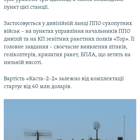
пункт цієї станції.
Застосовується у дивізійній ланці ППО сухопутних
військ – на пунктах управління начальників ППО
дивізій та на КП зенітних ракетних полків «Тор». Її
головне завдання – своєчасне виявлення літаків,
гелікоптерів, крилатих ракет, БПЛА, що летять на
низькій висоті.
Вартість «Каста–2–2» залежно від комплектації
стартує від 60 млн доларів.