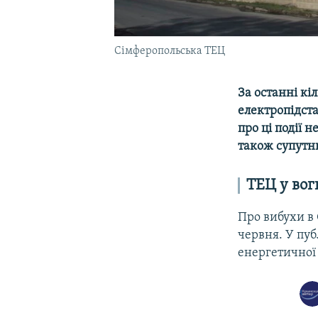
Сімферопольська ТЕЦ
За останні кі
електропідста
про ці події н
також супутни
ТЕЦ у вог
Про вибухи в 
червня. У пуб
енергетичної 