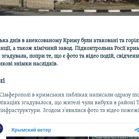
лька днів в анексованому Криму були атаковані та горіл
нції, а також хімічний завод. Підконтрольна Росії кри
е згадувала, попри те, що є фото та відео подій, свідчен
кові знімки наслідків.
ні
Сімферополі в кримських пабліках написали одразу післ
лікаціях згадувалося, що жителі чули вибухи в районі Т
інфраструктури. Згодом з'явилися фото та відео пожежі