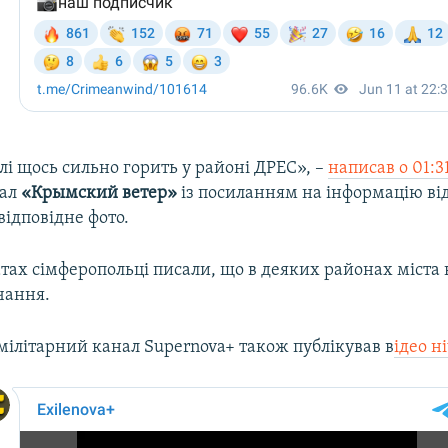
і щось сильно горить у районі ДРЕС», –
написав о 01:3
нал
«Крымский ветер»
із посиланням на інформацію ві
 відповідне фото.
тах сімферопольці писали, що в деяких районах міста 
чання.
мілітарний канал Supernova+ також публікував в
ідео н