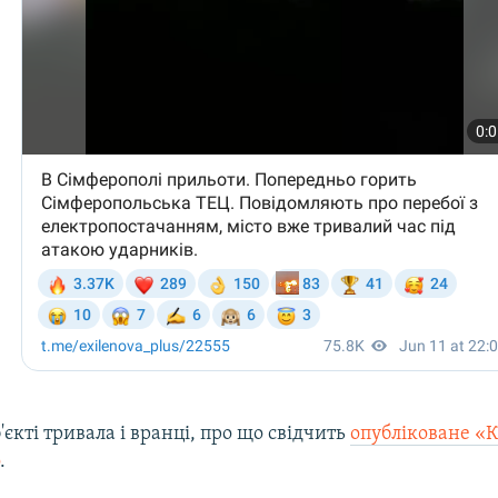
єкті тривала і вранці, про що свідчить
опубліковане 
о
.