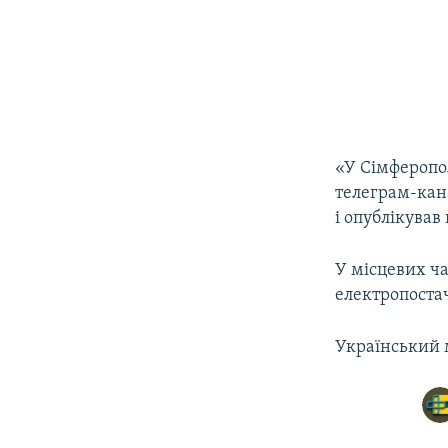
«У Сімферопол
телеграм-ка
і опублікував
У місцевих ча
електропоста
Український 