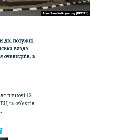
и дві потужні
мська влада
ня очевидців, а
я півночі 12
ЕЦ та об'єктів
.