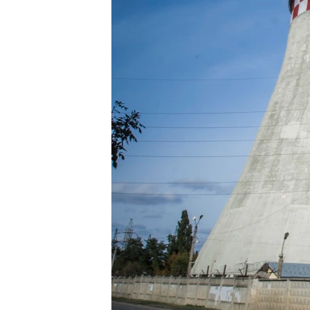
ВІДЕОУРОКИ «ELIFBE»
СВІДЧЕННЯ ОКУПАЦІЇ
УКРАЇНСЬКА ПРОБЛЕМА КРИМУ
ІНФОГРАФІКА