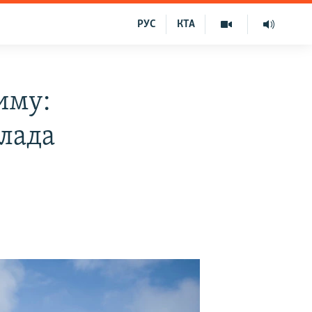
РУС
КТА
иму:
влада