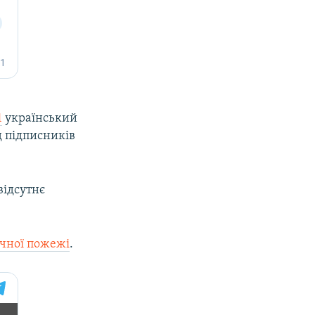
1
український
д підписників
відсутнє
ічної пожежі
.