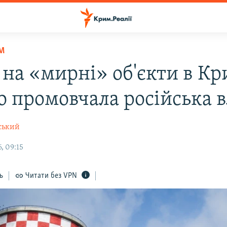
М
 на «мирні» об'єкти в Кр
о промовчала російська 
ський
, 09:15
ь
Читати без VPN