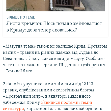
БІЛЬШЕ ПО ТЕМІ:
Листи кримчан: Щось почало змінюватися
в Криму: де ж тепер сховатися?
«Мазутна тема» також не залишає Крим. Протягом
квітня – травня на різних пляжах від Судака до
Севастополя фіксувалися викиди мазуту. Особливо
часто – на пляжах перлини Південного узбережжя
– Великої Ялти.
Згідно із супутниковими знімками від 12 і 13
травня, опублікованими екологічним блогом
«Прозрачный мир», в акваторії Південного
узбережжя Криму
з'явилися протяжні темні
сигнатури
, характерні для плівкових забруднень