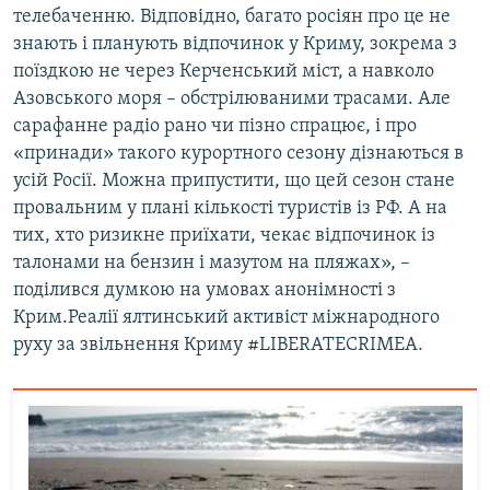
телебаченню. Відповідно, багато росіян про це не
знають і планують відпочинок у Криму, зокрема з
поїздкою не через Керченський міст, а навколо
Азовського моря – обстрілюваними трасами. Але
сарафанне радіо рано чи пізно спрацює, і про
«принади» такого курортного сезону дізнаються в
усій Росії. Можна припустити, що цей сезон стане
провальним у плані кількості туристів із РФ. А на
тих, хто ризикне приїхати, чекає відпочинок із
талонами на бензин і мазутом на пляжах», –
поділився думкою на умовах анонімності з
Крим.Реалії ялтинський активіст міжнародного
руху за звільнення Криму #LIBERATECRIMEA.