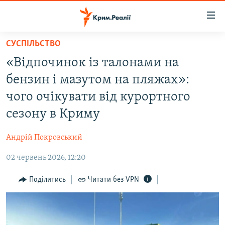
Доступність
посилання
Перейти
СУСПІЛЬСТВО
до
НОВИНИ
«Відпочинок із талонами на
основного
ВОДА.КРИМ
матеріалу
бензин і мазутом на пляжах»:
ВІДЕО ТА ФОТО
Перейти
чого очікувати від курортного
до
ПОЛІТИКА
сезону в Криму
основної
БЛОГИ
навігації
Андрій Покровський
Перейти
ПОГЛЯД
до
02 червень 2026, 12:20
ІНТЕРВ'Ю
пошуку
ВСЕ ЗА ДЕНЬ
Поділитись
Читати без VPN
СПЕЦПРОЕКТИ
ЯК ОБІЙТИ БЛОКУВАННЯ
ДЕПОРТАЦІЯ