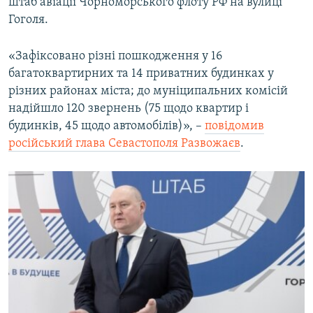
штаб авіації Чорноморського флоту РФ на вулиці
Гоголя.
«Зафіксовано різні пошкодження у 16
багатоквартирних та 14 приватних будинках у
різних районах міста; до муніципальних комісій
надійшло 120 звернень (75 щодо квартир і
будинків, 45 щодо автомобілів)», –
повідомив
російський глава Севастополя Развожаєв
.