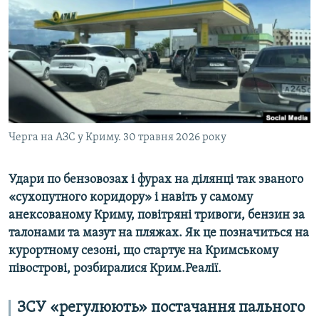
ВІДЕОУРОКИ «ELIFBE»
Русский
СВІДЧЕННЯ ОКУПАЦІЇ
Qırımtatar
УКРАЇНСЬКА ПРОБЛЕМА КРИМУ
ДОЛУЧАЙСЯ!
ІНФОГРАФІКА
Черга на АЗС у Криму. 30 травня 2026 року
Усі сайти RFE/RL
Удари по бензовозах і фурах на ділянці так званого
«сухопутного коридору» і навіть у самому
анексованому Криму, повітряні тривоги, бензин за
талонами та мазут на пляжах. Як це позначиться на
курортному сезоні, що стартує на Кримському
півострові, розбиралися Крим.Реалії.
ЗСУ «регулюють» постачання пального