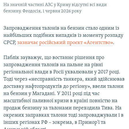
На значній частині АЗС у Криму відсутні всі види
бензину. Феодосія, 1 червня 2026 року
Запровадження талонів на бензин стало одним із
найбільших подібних випадків із моменту розпаду
СРСР,
зазначає російський проєкт «Агентство»
.
Паблік зауважує, що востаннє рішення про
запровадження талонів на пальне на рівні
регіональної влади в Росії ухвалювали у 2017 році.
Тоді через «несправність танкера, який здійснював
доставку нафтопродуктів до регіону», ввели талони
на бензин у Магадані. У 2011 році під час
масштабної паливної кризи в країні повністю на
продаж бензину за талонами переходила Тива. На
окремих заправках талони тоді запроваджували і в
інших регіонах РФ – зокрема, в Примор'ї та