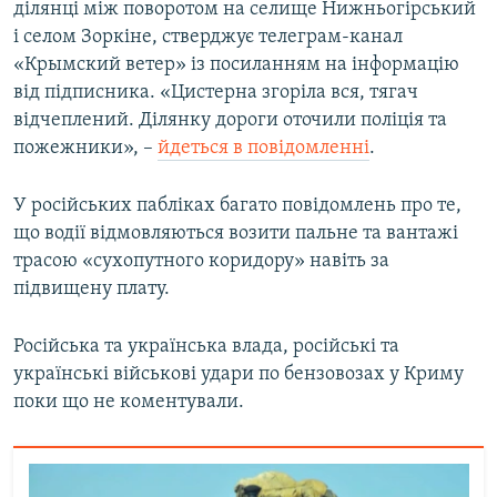
ділянці між поворотом на селище Нижньогірський
і селом Зоркіне, стверджує телеграм-канал
«Крымский ветер» із посиланням на інформацію
від підписника. «Цистерна згоріла вся, тягач
відчеплений. Ділянку дороги оточили поліція та
пожежники», –
йдеться в повідомленні
.
У російських пабліках багато повідомлень про те,
що водії відмовляються возити пальне та вантажі
трасою «сухопутного коридору» навіть за
підвищену плату.
Російська та українська влада, російські та
українські військові удари по бензовозах у Криму
поки що не коментували.