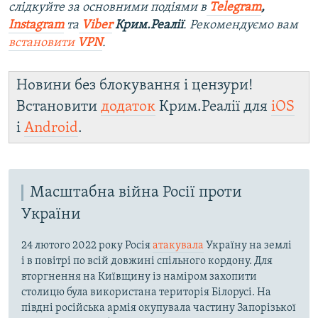
слідкуйте за основними подіями в
Telegram
,
Instagram
та
Viber
Крим.Реалії
. Рекомендуємо вам
встановити
VPN
.
Новини без блокування і цензури!
Встановити
додаток
Крим.Реалії для
iOS
і
Android
.
Масштабна війна Росії проти
України
24 лютого 2022 року Росія
атакувала
Україну на землі
і в повітрі по всій довжині спільного кордону. Для
вторгнення на Київщину із наміром захопити
столицю була використана територія Білорусі. На
півдні російська армія окупувала частину Запорізької