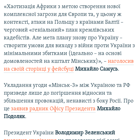
«Хаотизація Африки з метою створення нової
комплексної загрози для Європи та, у цьому ж
контексті, атаки на Польщу з країнами Балтії –
черговий «геніальний» план кремлівських
кадебістів. Але мета плану знову про Україну –
створити умови для виходу з війни проти України з
мінімальними збитками (ідеально – на основі
домовленостей на кшталт Мінських)», –
наголосив
на своїй сторінці у фейсбуці
Михайло Самусь
.
Укладання угоди «Мінськ-3» між Україною та РФ
призведе лише до погіршення відносин та
збільшення провокацій, ненависті з боку Росії. Про
це
заявив радник Офісу Президента
Михайло
Подоляк
.
Президент України
Володимир Зеленський