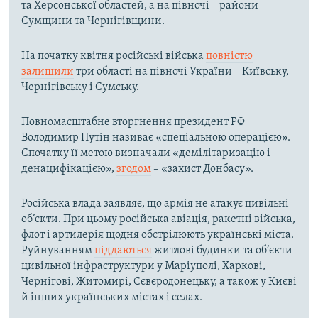
та Херсонської областей, а на півночі – райони
Сумщини та Чернігівщини.
На початку квітня російські війська
повністю
залишили
три області на півночі України – Київську,
Чернігівську і Сумську.
Повномасштабне вторгнення президент РФ
Володимир Путін називає «спеціальною операцією».
Спочатку її метою визначали «демілітаризацію і
денацифікацією»,
згодом
– «захист Донбасу».
Російська влада заявляє, що армія не атакує цивільні
об’єкти. При цьому російська авіація, ракетні війська,
флот і артилерія щодня обстрілюють українські міста.
Руйнуванням
піддаються
житлові будинки та об’єкти
цивільної інфраструктури у Маріуполі, Харкові,
Чернігові, Житомирі, Сєвєродонецьку, а також у Києві
й інших українських містах і селах.