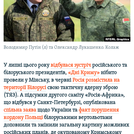
ВІДЕОУРОКИ «ELIFBE»
Русский
СВІДЧЕННЯ ОКУПАЦІЇ
Qırımtatar
УКРАЇНСЬКА ПРОБЛЕМА КРИМУ
ДОЛУЧАЙСЯ!
ІНФОГРАФІКА
Володимир Путін (л) та Олександр Лукашенко. Колаж
У липні цього року
відбулася зустріч
російського та
Усі сайти RFE/RL
білоруського президентів,
«Дні Криму»
нібито
провели у Мінську, в червні
Росія розмістила на
території Білорусі
свою тактичну ядерну зброю
(ТЯЗ). А підсумки другого саміту «Росія-Африка»,
що відбувся у Санкт-Петербурзі, опублікована
спільна заява
щодо України та
факт порушення
кордону Польщі
білоруськими вертольотами
доповнили та змінили загальну картину можливих
російських планів, де окупованому Кримському