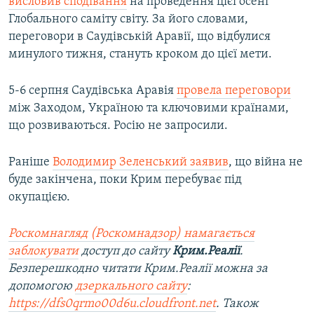
висловив сподівання
на проведення цієї осені
Глобального саміту світу. За його словами,
переговори в Саудівській Аравії, що відбулися
минулого тижня, стануть кроком до цієї мети.
5-6 серпня Саудівська Аравія
провела переговори
між Заходом, Україною та ключовими країнами,
що розвиваються. Росію не запросили.
Раніше
Володимир Зеленський заявив
, що війна не
буде закінчена, поки Крим перебуває під
окупацією.
Роскомнагляд (Роскомнадзор) намагається
заблокувати
доступ до сайту
Крим.Реалії
.
Безперешкодно читати Крим.Реалії можна за
допомогою
дзеркального сайту
:
https://dfs0qrmo00d6u.cloudfront.net
. Також