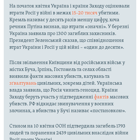
На початок квітня Україна і країни Заходу оцінювали
втрати Росії у війні в межах
15-20 тисяч
убитими.
Кремль називає у десять разів меншу цифру, хоча
речник Путіна визнав, що втрати «значні». У березні
Україна заявила про 1300 загиблих захисників.
Президент Зеленський сказав, що співвідношення
втрат України і Росії у цій війні – «один до десяти».
Після звільнення Київщини від російських військ у
містах Буча, Ірпінь, Гостомель та селах області
виявили факти масових убивств, катувань та
зґвалтувань
цивільних, зокрема дітей. Українська
влада заявила, що Росія чинить геноцид. Країни
Заходу беруть участь у підтвердженні
фактів
масових
убивств. РФ відкидає звинувачення у воєнних
злочинах, а вбивства у Бучі називає «постановкою».
Станом на 10 квітня ООН підтвердила загибель 1793
людей та поранення 2439 цивільних внаслідок війни
Росії проти Україні.