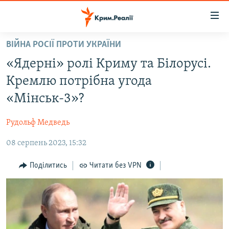
Доступність
посилання
Перейти
ВІЙНА РОСІЇ ПРОТИ УКРАЇНИ
до
НОВИНИ
«Ядерні» ролі Криму та Білорусі.
основного
ВОДА.КРИМ
матеріалу
Кремлю потрібна угода
ВІДЕО ТА ФОТО
Перейти
«Мінськ-3»?
до
ПОЛІТИКА
основної
Рудольф Медведь
БЛОГИ
навігації
Перейти
08 серпень 2023, 15:32
ПОГЛЯД
до
ІНТЕРВ'Ю
Поділитись
Читати без VPN
пошуку
ВСЕ ЗА ДЕНЬ
СПЕЦПРОЕКТИ
ЯК ОБІЙТИ БЛОКУВАННЯ
ДЕПОРТАЦІЯ