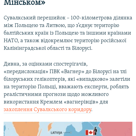
Мінськом»
Сувалкський перешийок – 100-кілометрова ділянка
між Польщею та Литвою, що з’єднує територію
балтійських країн із Польщею та іншими країнами
НАТО, а також відокремлює територію російської
Калінінградської області та Білорусі.
Дивна, за оцінками спостерігачів,
«передислокація» ПВК «Вагнер» до Білорусі на тлі
білоруських гелікоптерів, які «випадково» залетіли
на територію Польщі, вважають експерти, роблять
реалістичними прогнози щодо можливого
використання Кремлем «вагнерівців» для
захоплення Сувалкського коридору
.