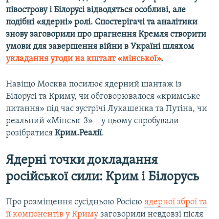
півострову і Білорусі відводяться особливі, але
подібні «ядерні» ролі. Спостерігачі та аналітики
знову заговорили про прагнення Кремля створити
умови для завершення війни в Україні шляхом
укладання угоди на кшталт «мінської»
.
Навіщо Москва посилює ядерний шантаж із
Білорусі та Криму, чи обговорювалося «кримське
питання» під час зустрічі Лукашенка та Путіна, чи
реальний «Мінськ-3» – у цьому спробували
розібратися
Крим.Реалії
.
Ядерні точки докладання
російської сили: Крим і Білорусь
Про розміщення сусідньою Росією
ядерної зброї та
її компонентів у Криму
заговорили невдовзі після