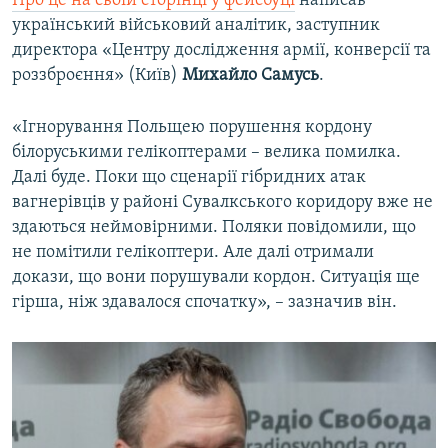
Про це на своїй сторінці у фейсбуці
написав
український військовий аналітик, заступник
директора «Центру дослідження армії, конверсії та
роззброєння» (Київ)
Михайло Самусь
.
«Ігнорування Польщею порушення кордону
білоруськими гелікоптерами – велика помилка.
Далі буде. Поки що сценарії гібридних атак
вагнерівців у районі Сувалкського коридору вже не
здаються неймовірними. Поляки повідомили, що
не помітили гелікоптери. Але далі отримали
докази, що вони порушували кордон. Ситуація ще
гірша, ніж здавалося спочатку», – зазначив він.