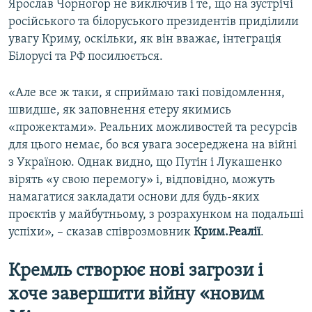
Ярослав Чорногор не виключив і те, що на зустрічі
російського та білоруського президентів приділили
увагу Криму, оскільки, як він вважає, інтеграція
Білорусі та РФ посилюється.
«Але все ж таки, я сприймаю такі повідомлення,
швидше, як заповнення етеру якимись
«прожектами». Реальних можливостей та ресурсів
для цього немає, бо вся увага зосереджена на війні
з Україною. Однак видно, що Путін і Лукашенко
вірять «у свою перемогу» і, відповідно, можуть
намагатися закладати основи для будь-яких
проєктів у майбутньому, з розрахунком на подальші
успіхи», – сказав співрозмовник
Крим.Реалії
.
Кремль створює нові загрози і
хоче завершити війну «новим