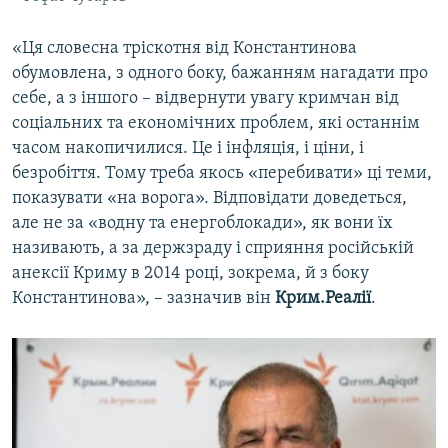
«Ця словесна тріскотня від Константинова
обумовлена, з одного боку, бажанням нагадати про
себе, а з іншого – відвернути увагу кримчан від
соціальних та економічних проблем, які останнім
часом накопичилися. Це і інфляція, і ціни, і
безробіття. Тому треба якось «перебивати» ці теми,
показувати «на ворога». Відповідати доведеться,
але не за «водну та енергоблокади», як вони їх
називають, а за держзраду і сприяння російській
анексії Криму в 2014 році, зокрема, й з боку
Константинова», – зазначив він
Крим.Реалії
.