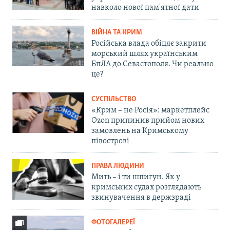
навколо нової пам'ятної дати
ВІЙНА ТА КРИМ
Російська влада обіцяє закрити
морський шлях українським
БпЛА до Севастополя. Чи реально
це?
СУСПІЛЬСТВО
«Крим – не Росія»: маркетплейс
Ozon припинив прийом нових
замовлень на Кримському
півострові
ПРАВА ЛЮДИНИ
Мить – і ти шпигун. Як у
кримських судах розглядають
звинувачення в держзраді
ФОТОГАЛЕРЕЇ