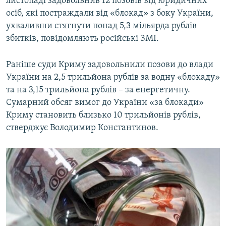
листопаді задовольнив 12 позовів від юридичних
осіб, які постраждали від «блокад» з боку України,
ухваливши стягнути понад 5,3 мільярда рублів
збитків, повідомляють російські ЗМІ.
Раніше суди Криму задовольнили позови до влади
України на 2,5 трильйона рублів за водну «блокаду»
та на 3,15 трильйона рублів – за енергетичну.
Сумарний обсяг вимог до України «за блокади»
Криму становить близько 10 трильйонів рублів,
стверджує Володимир Константинов.