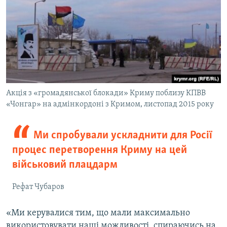
Акція з «громадянської блокади» Криму поблизу КПВВ
«Чонгар» на адмінкордоні з Кримом, листопад 2015 року
Ми спробували ускладнити для Росії
процес перетворення Криму на цей
військовий плацдарм
Рефат Чубаров
«Ми керувалися тим, що мали максимально
використовувати наші можливості, спираючись на