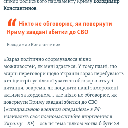
спікер російського парламенту Криму
Володимир
Константинов
.
Ніхто не обговорює, як повернути
Криму завдані збитки до СВО
Володимир Константинов
«Зараз політично сформувалося вікно
можливостей, як мені здається. У тому плані, що
мирні переговори щодо України зараз перебувають
в епіцентрі суспільної уваги та обговорюють усі
питання, зокрема, як поцупити наші заморожені
активи за кордоном... але ніхто не обговорює, як
повернути Криму завдані збитки до СВО
(
«специальною воєнною операцією» в РФ
називають своє повномасштабне вторгнення в
Україну – КР
) – ось ця тема цілком могла б бути 29-