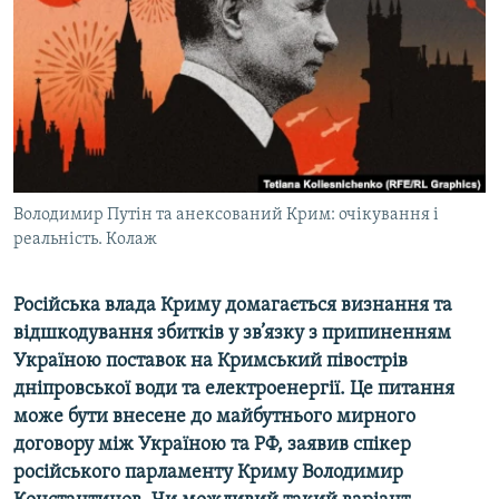
ВІДЕОУРОКИ «ELIFBE»
Русский
СВІДЧЕННЯ ОКУПАЦІЇ
Qırımtatar
УКРАЇНСЬКА ПРОБЛЕМА КРИМУ
ДОЛУЧАЙСЯ!
ІНФОГРАФІКА
Володимир Путін та анексований Крим: очікування і
реальність. Колаж
Усі сайти RFE/RL
Російська влада Криму домагається визнання та
відшкодування збитків у зв’язку з припиненням
Україною поставок на Кримський півострів
дніпровської води та електроенергії. Це питання
може бути внесене до майбутнього мирного
договору між Україною та РФ, заявив спікер
російського парламенту Криму Володимир