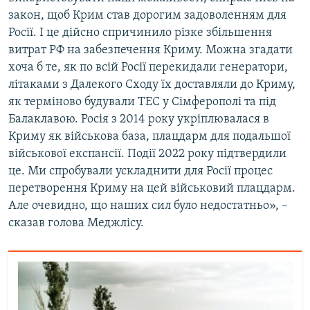
закон, щоб Крим став дорогим задоволенням для
Росії. І це дійсно спричинило різке збільшення
витрат РФ на забезпечення Криму. Можна згадати
хоча б те, як по всій Росії перекидали генератори,
літаками з Далекого Сходу їх доставляли до Криму,
як терміново будували ТЕС у Сімферополі та під
Балаклавою. Росія з 2014 року укріплювалася в
Криму як військова база, плацдарм для подальшої
військової експансії. Події 2022 року підтвердили
це. Ми спробували ускладнити для Росії процес
перетворення Криму на цей військовий плацдарм.
Але очевидно, що наших сил було недостатньо», –
сказав голова Меджлісу.