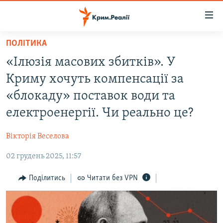
Доступність
посилання
Перейти
ПОЛІТИКА
до
НОВИНИ
«Ілюзія масових збитків». У
основного
ВОДА.КРИМ
матеріалу
Криму хочуть компенсації за
ВІДЕО ТА ФОТО
Перейти
«блокаду» поставок води та
до
ПОЛІТИКА
електроенергії. Чи реально це?
основної
БЛОГИ
навігації
Вікторія Веселова
Перейти
ПОГЛЯД
до
02 грудень 2025, 11:57
ІНТЕРВ'Ю
пошуку
ВСЕ ЗА ДЕНЬ
Поділитись
Читати без VPN
СПЕЦПРОЕКТИ
ЯК ОБІЙТИ БЛОКУВАННЯ
ДЕПОРТАЦІЯ