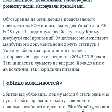
Константинов. Чи можливий такий варіант
розвитку подій, з’ясовували Крим.Реалії.
Обговорення на рівні держав представленого
президентом РФ мирного плану для України та РФ
із 28 пунктів надихнуло російську владу Криму
висунути свої пропозиції. За допомогою можливого
майбутнього документа вони хочуть стягнути з
України збитки за припинення поставок
дніпровської води та електрики з 2014 і 2015 років.
Такі ініціативи лунають не вперше. Хоча до них є
як політичні, так і юридичні питання.
«Вікно можливостей»
Збитки від «блокади» Криму могли б стати одним із
пунктів обговорюваного плану завершення
повномасштабного вторгнення РФ в Україну, заявив