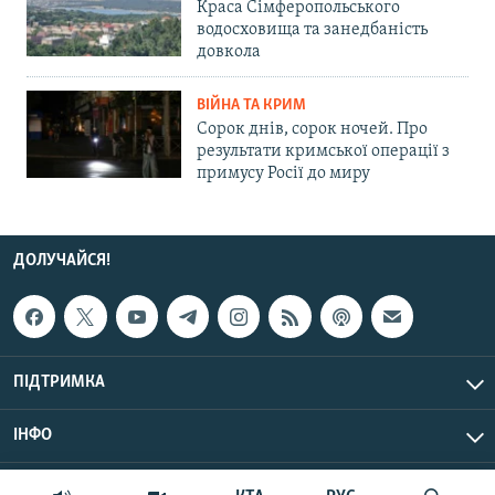
Краса Сімферопольського
водосховища та занедбаність
довкола
ВІЙНА ТА КРИМ
Сорок днів, сорок ночей. Про
результати кримської операції з
примусу Росії до миру
ДОЛУЧАЙСЯ!
ПІДТРИМКА
ІНФО
© Крим.Реалії, 2026 | Усі права застережено.