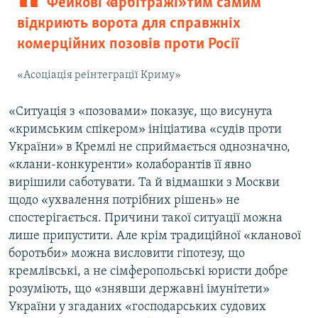
Фейкові «арбітражі» тим самим
відкриють ворота для справжніх
комерційних позовів проти Росії
«Асоціація реінтеграції Криму»
«Ситуація з «позовами» показує, що висунута
«кримським спікером» ініціатива «судів проти
України» в Кремлі не сприймається однозначно,
«клани-конкуренти» колаборантів її явно
вирішили саботувати. Та й відмашки з Москви
щодо «ухвалення потрібних рішень» не
спостерігається. Причини такої ситуації можна
лише припустити. Але крім традиційної «кланової
боротьби» можна висловити гіпотезу, що
кремлівські, а не сімферопольські юристи добре
розуміють, що «знявши державні імунітети»
України у згаданих «господарських судових