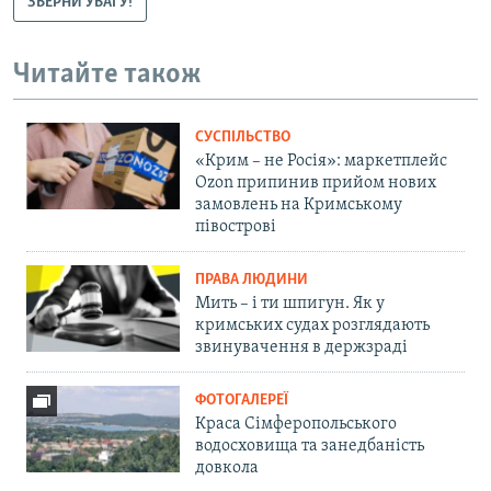
ЗВЕРНИ УВАГУ!
Читайте також
СУСПІЛЬСТВО
«Крим – не Росія»: маркетплейс
Ozon припинив прийом нових
замовлень на Кримському
півострові
ПРАВА ЛЮДИНИ
Мить – і ти шпигун. Як у
кримських судах розглядають
звинувачення в держзраді
ФОТОГАЛЕРЕЇ
Краса Сімферопольського
водосховища та занедбаність
довкола