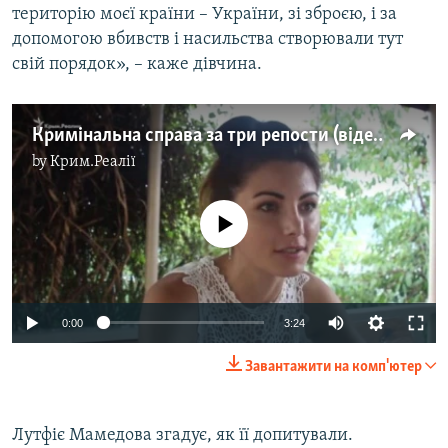
територію моєї країни – України, зі зброєю, і за
допомогою вбивств і насильства створювали тут
свій порядок», – каже дівчина.
Кримінальна справа за три репости (відео)
by
Крим.Реалії
No media source currently available
0:00
3:24
Завантажити на комп'ютер
Лутфіє Мамедова згадує, як її допитували.