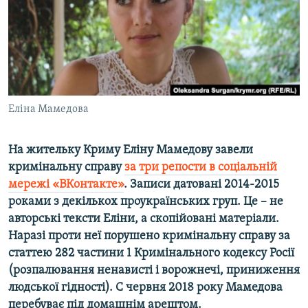
ВІДЕОУРОКИ «ELIFBE»
Русский
СВІДЧЕННЯ ОКУПАЦІЇ
Qırımtatar
УКРАЇНСЬКА ПРОБЛЕМА КРИМУ
ДОЛУЧАЙСЯ!
ІНФОГРАФІКА
Еліна Мамедова
На жительку Криму Еліну Мамедову завели
Усі сайти RFE/RL
кримінальну справу
за три репости в соціальній
мережі «ВКонтакте»
. Записи датовані 2014-2015
роками з декількох проукраїнських груп. Це – не
авторські тексти Еліни, а скопійовані матеріали.
Наразі проти неї порушено кримінальну справу за
статтею 282 частини 1 Кримінального кодексу Росії
(розпалювання ненависті і ворожнечі, приниження
людської гідності). C червня 2018 року Мамедова
перебуває під домашнім арештом.