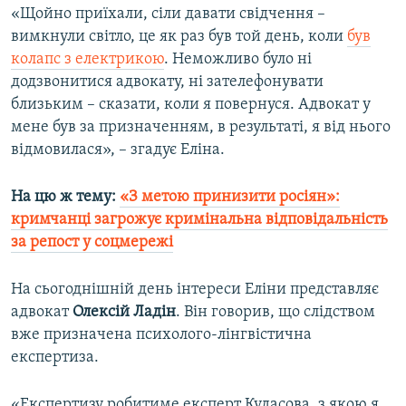
«Щойно приїхали, сіли давати свідчення –
вимкнули світло, це як раз був той день, коли
був
колапс з електрикою
. Неможливо було ні
додзвонитися адвокату, ні зателефонувати
близьким – сказати, коли я повернуся. Адвокат у
мене був за призначенням, в результаті, я від нього
відмовилася», – згадує Еліна.
На цю ж тему:
«З метою принизити росіян»:
кримчанці загрожує кримінальна відповідальність
за репост у соцмережі
На сьогоднішній день інтереси Еліни представляє
адвокат
Олексій Ладін
. Він говорив, що слідством
вже призначена психолого-лінгвістична
експертиза.
«Експертизу робитиме експерт Кудасова, з якою я