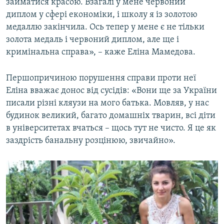
займатися красою. Взагалі у мене червоний
диплом у сфері економіки, і школу я із золотою
медаллю закінчила. Ось тепер у мене є не тільки
золота медаль і червоний диплом, але ще і
кримінальна справа», – каже Еліна Мамедова.
Першопричиною порушення справи проти неї
Еліна вважає донос від сусідів: «Вони ще за України
писали різні кляузи на мого батька. Мовляв, у нас
будинок великий, багато домашніх тварин, всі діти
в університетах вчаться – щось тут не чисто. Я це як
заздрість банальну розцінюю, звичайно».