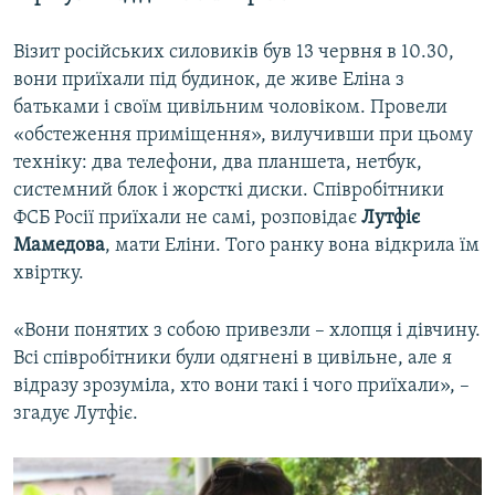
Візит російських силовиків був 13 червня в 10.30,
вони приїхали під будинок, де живе Еліна з
батьками і своїм цивільним чоловіком. Провели
«обстеження приміщення», вилучивши при цьому
техніку: два телефони, два планшета, нетбук,
системний блок і жорсткі диски. Співробітники
ФСБ Росії приїхали не самі, розповідає
Лутфіє
Мамедова
, мати Еліни. Того ранку вона відкрила їм
хвіртку.
«Вони понятих з собою привезли – хлопця і дівчину.
Всі співробітники були одягнені в цивільне, але я
відразу зрозуміла, хто вони такі і чого приїхали», –
згадує Лутфіє.