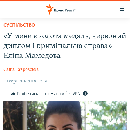
Доступність
посилання
Перейти
СУСПІЛЬСТВО
до
НОВИНИ
«У мене є золота медаль, червоний
основного
ВОДА.КРИМ
матеріалу
диплом і кримінальна справа» –
ВІДЕО ТА ФОТО
Перейти
Еліна Мамедова
до
ПОЛІТИКА
основної
Саша Тавровська
БЛОГИ
навігації
Перейти
01 серпень 2018, 12:30
ПОГЛЯД
до
ІНТЕРВ'Ю
Поділитись
Читати без VPN
пошуку
ВСЕ ЗА ДЕНЬ
СПЕЦПРОЕКТИ
ЯК ОБІЙТИ БЛОКУВАННЯ
ДЕПОРТАЦІЯ