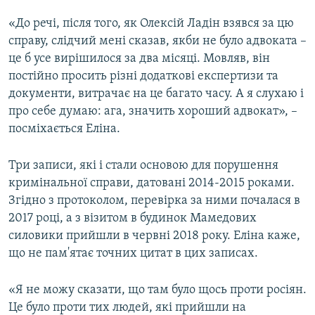
«До речі, після того, як Олексій Ладін взявся за цю
справу, слідчий мені сказав, якби не було адвоката –
це б усе вирішилося за два місяці. Мовляв, він
постійно просить різні додаткові експертизи та
документи, витрачає на це багато часу. А я слухаю і
про себе думаю: ага, значить хороший адвокат», –
посміхається Еліна.
Три записи, які і стали основою для порушення
кримінальної справи, датовані 2014-2015 роками.
Згідно з протоколом, перевірка за ними почалася в
2017 році, а з візитом в будинок Мамедових
силовики прийшли в червні 2018 року. Еліна каже,
що не пам'ятає точних цитат в цих записах.
«Я не можу сказати, що там було щось проти росіян.
Це було проти тих людей, які прийшли на