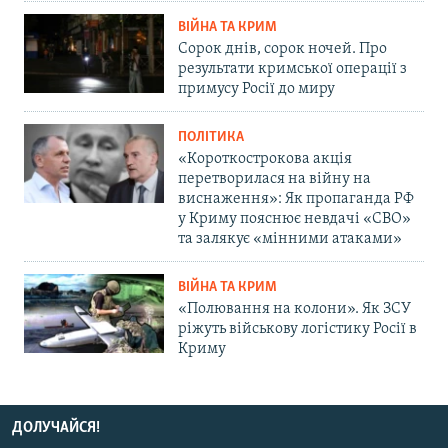
ВІЙНА ТА КРИМ
Сорок днів, сорок ночей. Про
результати кримської операції з
примусу Росії до миру
ПОЛІТИКА
«Короткострокова акція
перетворилася на війну на
виснаження»: Як пропаганда РФ
у Криму пояснює невдачі «СВО»
та залякує «мінними атаками»
ВІЙНА ТА КРИМ
«Полювання на колони». Як ЗСУ
ріжуть військову логістику Росії в
Криму
ДОЛУЧАЙСЯ!