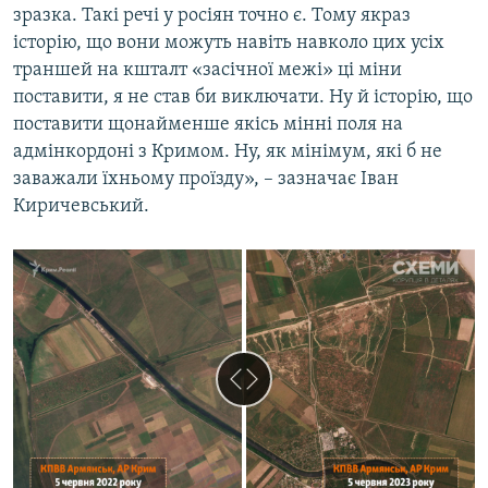
зразка. Такі речі у росіян точно є. Тому якраз
історію, що вони можуть навіть навколо цих усіх
траншей на кшталт «засічної межі» ці міни
поставити, я не став би виключати. Ну й історію, що
поставити щонайменше якісь мінні поля на
адмінкордоні з Кримом. Ну, як мінімум, які б не
заважали їхньому проїзду», – зазначає Іван
Киричевський.