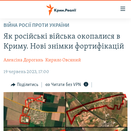
Доступність
посилання
Перейти
ВІЙНА РОСІЇ ПРОТИ УКРАЇНИ
до
НОВИНИ
Як російські війська окопалися в
основного
ВОДА.КРИМ
матеріалу
Криму. Нові знімки фортифікацій
ВІДЕО ТА ФОТО
Перейти
до
Алексіна Дорогань
Кирило Овсяний
ПОЛІТИКА
основної
19 червень 2023, 17:00
БЛОГИ
навігації
Перейти
ПОГЛЯД
Поділитись
Читати без VPN
до
ІНТЕРВ'Ю
пошуку
ВСЕ ЗА ДЕНЬ
СПЕЦПРОЕКТИ
ЯК ОБІЙТИ БЛОКУВАННЯ
ДЕПОРТАЦІЯ