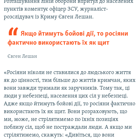
Розташування ліній оборони впритул до населених
пунктів коментує офіцер ЗСУ, журналіст-
розслідувач із Криму Євген Лешан.
Якщо йтимуть бойові дії, то росіяни
фактично використають їх як щит
Євген Лешан
«Росіяни ніколи не ставилися до людського життя
як до цінності, тим більше до життів кримчан, яких
вони завжди тримали як заручників. Тому так, ці
люди у небезпеці, населення цих сіл у небезпеці.
Адже якщо йтимуть бойові дії, то росіяни фактично
використають їх як щит. Вони розраховують, що
ми, може, не стрілятимемо по їхніх позиціях
поблизу сіл, щоб не постраждали люди. А якщо ми
стрілятимемо, скажуть: «Дивіться, що вони