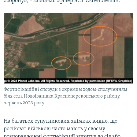
оборону», – зазначає офіцер ЗСУ Євген Лешан.
Фортифікаційні споруди з окремим ходом-сполученням
біля села Новоіванівка Красноперекопського району,
червень 2023 року
На багатьох супутникових знімках видно, що
російські військові часто мають у своєму
розпорядженні фортифікації впритул до сіл або