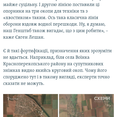
майже суцільну. І другою лінією поставили ці
опорники на три окопи для техніки та з
«хвостиком» таким. Ось така класична лінія
оборони вздовж водної перешкоди. Ну, я думаю,
наш Генштаб також вигадає, що з цим робити», –
каже Євген Лешан.
Є й такі фортифікації, призначення яких зрозуміти
не вдається. Наприклад, біля села Воїнка
Красноперекопського району на супутникових
знімках видно якийсь круговий окоп. Чому його
споруджено тут і в такому вигляді, експерти точно
сказати не можуть.