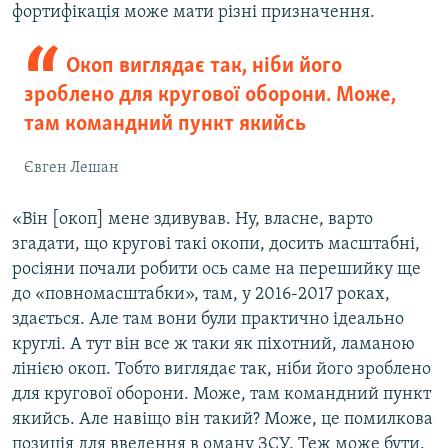
фортифікація може мати різні призначення.
Окоп виглядає так, ніби його
зроблено для кругової оборони. Може,
там командний пункт якийсь
Євген Лешан
«Він [окоп] мене здивував. Ну, власне, варто
згадати, що кругові такі окопи, досить масштабні,
росіяни почали робити ось саме на перешийку ще
до «повномасштабки», там, у 2016-2017 роках,
здається. Але там вони були практично ідеально
круглі. А тут він все ж таки як піхотний, ламаною
лінією окоп. Тобто виглядає так, ніби його зроблено
для кругової оборони. Може, там командний пункт
якийсь. Але навіщо він такий? Може, це помилкова
позиція для введення в оману ЗСУ. Теж може бути.