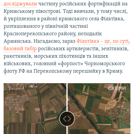
досліджували
частину російських фортифікацій на
Кримському півострові. Тоді вивчали, у тому числі,
й укріплення в районі кримського села Філатівка,
розташованого у північній частині
Красноперекопського району, неподалік
Армянська. Нагадаємо, зараз
Філатівка – це, по суті,
базовий табір
російських артилеристів, зенітників,
ракетників, морських піхотинців та інших
військових, головний «форпост» Чорноморського
флоту РФ на Перекопському перешийку в Криму.