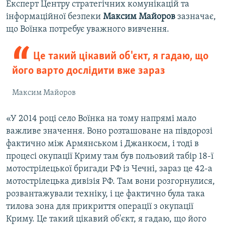
Експерт Центру стратегічних комунікацій та
інформаційної безпеки
Максим Майоров
зазначає,
що Воїнка потребує уважного вивчення.
Це такий цікавий об'єкт, я гадаю, що
його варто дослідити вже зараз
Максим Майоров
«У 2014 році село Воїнка на тому напрямі мало
важливе значення. Воно розташоване на півдорозі
фактично між Армянськом і Джанкоєм, і тоді в
процесі окупації Криму там був польовий табір 18-ї
мотострілецької бригади РФ із Чечні, зараз це 42-а
мотострілецька дивізія РФ. Там вони розгорнулися,
розвантажували техніку, і це фактично була така
тилова зона для прикриття операції з окупації
Криму. Це такий цікавий об'єкт, я гадаю, що його