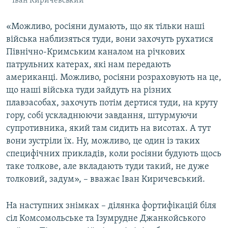
Іван Киричевський
«Можливо, росіяни думають, що як тільки наші
війська наблизяться туди, вони захочуть рухатися
Північно-Кримським каналом на річкових
патрульних катерах, які нам передають
американці. Можливо, росіяни розраховують на це,
що наші війська туди зайдуть на різних
плавзасобах, захочуть потім дертися туди, на круту
гору, собі ускладнюючи завдання, штурмуючи
супротивника, який там сидить на висотах. А тут
вони зустріли їх. Ну, можливо, це один із таких
специфічних прикладів, коли росіяни будують щось
таке толкове, але вкладають туди такий, не дуже
толковий, задум», – вважає Іван Киричевський.
На наступних знімках – ділянка фортифікацій біля
сіл Комсомольське та Ізумрудне Джанкойського