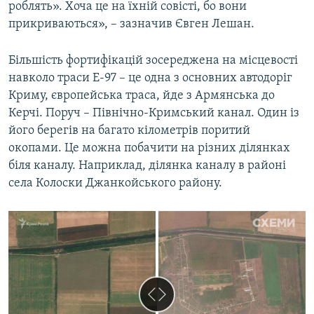
роблять». Хоча це на їхній совісті, бо вони
прикриваються», – зазначив Євген Лешан.
Більшість фортифікацій зосереджена на місцевості
навколо траси Е-97 – це одна з основних автодоріг
Криму, європейська траса, йде з Армянська до
Керчі. Поруч – Північно-Кримський канал. Один із
його берегів на багато кілометрів поритий
окопами. Це можна побачити на різних ділянках
біля каналу. Наприклад, ділянка каналу в районі
села Колоски Джанкойського району.