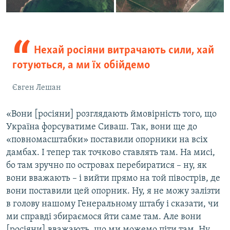
Нехай росіяни витрачають сили, хай
готуються, а ми їх обійдемо
Євген Лешан
«Вони [росіяни] розглядають ймовірність того, що
Україна форсуватиме Сиваш. Так, вони ще до
«повномасштабки» поставили опорники на всіх
дамбах. І тепер так точково ставлять там. На мисі,
бо там зручно по островах перебиратися – ну, як
вони вважають – і вийти прямо на той півострів, де
вони поставили цей опорник. Ну, я не можу залізти
в голову нашому Генеральному штабу і сказати, чи
ми справді збираємося йти саме там. Але вони
[росіяни] вважають, що ми можемо піти там. Ну,