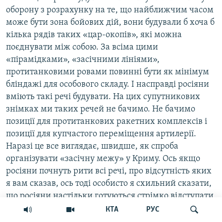
оборону з розрахунку на те, що найближчим часом
може бути зона бойових дій, вони будували б хоча б
кілька рядів таких «цар-окопів», які можна
поєднувати між собою. За всіма цими
«пірамідками», «засічними лініями»,
протитанковими ровами повинні бути як мінімум
бліндажі для особового складу. І насправді росіяни
вміють такі речі будувати. На цих супутникових
знімках ми таких речей не бачимо. Не бачимо
позиції для протитанкових ракетних комплексів і
позиції для купчастого переміщення артилерії.
Наразі це все виглядає, швидше, як спроба
організувати «засічну межу» у Криму. Ось якщо
росіяни почнуть рити всі речі, про відсутність яких
я вам сказав, ось тоді особисто я схильний сказати,
що росіяни настільки готуються стрімко відступати,
що вони риють ешелоновану оборону не біля
КТА
РУС
Мелітополя, а поблизу Джанкоя», – вважає Іван