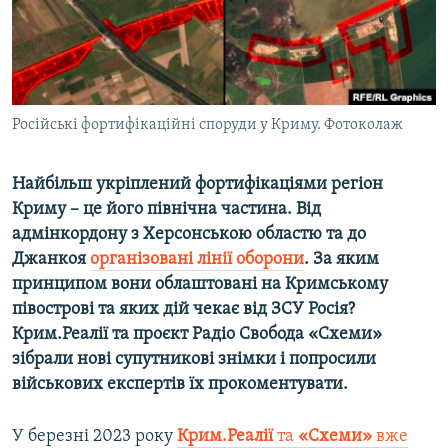
ВІДЕОУРОКИ «ELIFBE»
Русский
СВІДЧЕННЯ ОКУПАЦІЇ
Qırımtatar
УКРАЇНСЬКА ПРОБЛЕМА КРИМУ
ДОЛУЧАЙСЯ!
Російські фортифікаційні споруди у Криму. Фотоколаж
ІНФОГРАФІКА
Найбільш укріплений фортифікаціями регіон
Криму – це його північна частина. Від
Усі сайти RFE/RL
адмінкордону з Херсонською областю та до
Джанкоя
організовані лінії оборони
. За яким
принципом вони облаштовані на Кримському
півострові та яких дій чекає від ЗСУ Росія?
Крим.Реалії та проєкт Радіо Свобода «Схеми»
зібрали нові супутникові знімки і попросили
військових експертів їх прокоментувати.
У березні 2023 року
Крим.Реалії
та
«Схеми»
вже