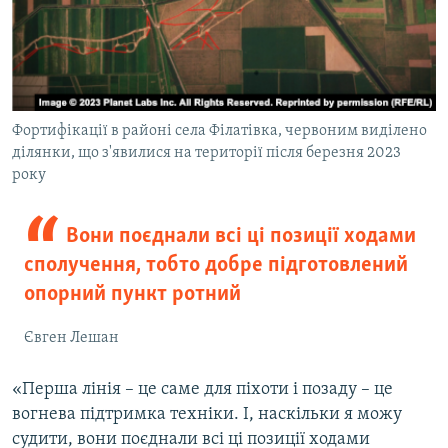
Фортифікації в районі села Філатівка, червоним виділено
ділянки, що з'явилися на території після березня 2023
року
Вони поєднали всі ці позиції ходами
сполучення, тобто добре підготовлений
опорний пункт ротний
Євген Лешан
«Перша лінія – це саме для піхоти і позаду – це
вогнева підтримка техніки. І, наскільки я можу
судити, вони поєднали всі ці позиції ходами