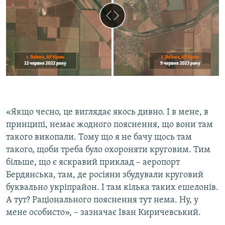
«Якщо чесно, це виглядає якось дивно. І в мене, в
принципі, немає жодного пояснення, що вони там
такого викопали. Тому що я не бачу щось там
такого, щоби треба було охороняти круговим. Тим
більше, що є яскравий приклад – аеропорт
Бердянська, там, де росіяни збудували круговий
буквально укріпрайон. І там кілька таких ешелонів.
А тут? Раціонального пояснення тут нема. Ну, у
мене особисто», – зазначає Іван Киричевський.