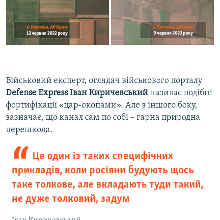
Військовий експерт, оглядач військового порталу
Defense Express Іван Киричевський
називає подібні
фортифікації «цар-окопами». Але з іншого боку,
зазначає, що канал сам по собі – гарна природна
перешкода.
Це один із таких специфічних
прикладів, коли росіяни будують щось
таке толкове, але вкладають туди такий,
не дуже толковий, задум