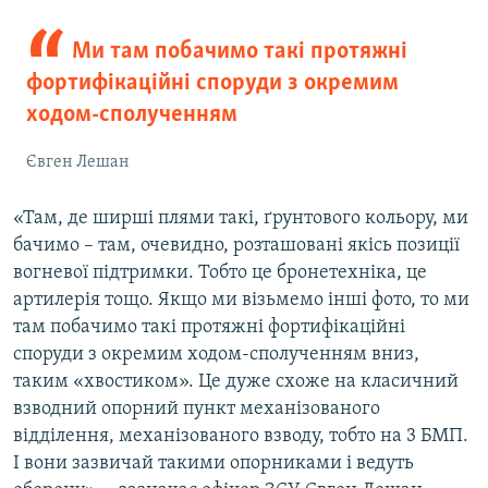
Ми там побачимо такі протяжні
фортифікаційні споруди з окремим
ходом-сполученням
Євген Лешан
«Там, де ширші плями такі, ґрунтового кольору, ми
бачимо – там, очевидно, розташовані якісь позиції
вогневої підтримки. Тобто це бронетехніка, це
артилерія тощо. Якщо ми візьмемо інші фото, то ми
там побачимо такі протяжні фортифікаційні
споруди з окремим ходом-сполученням вниз,
таким «хвостиком». Це дуже схоже на класичний
взводний опорний пункт механізованого
відділення, механізованого взводу, тобто на 3 БМП.
І вони зазвичай такими опорниками і ведуть