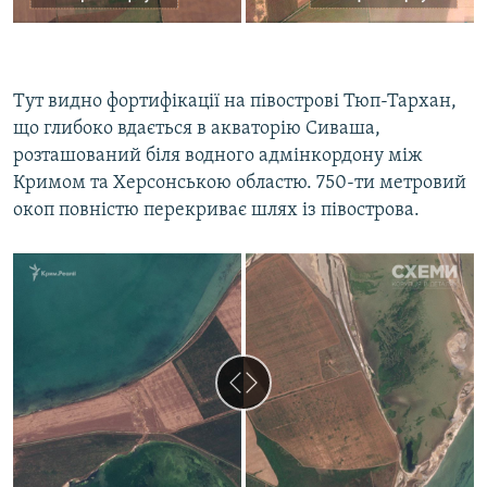
Тут видно фортифікації на півострові Тюп-Тархан,
що глибоко вдається в акваторію Сиваша,
розташований біля водного адмінкордону між
Кримом та Херсонською областю. 750-ти метровий
окоп повністю перекриває шлях із півострова.