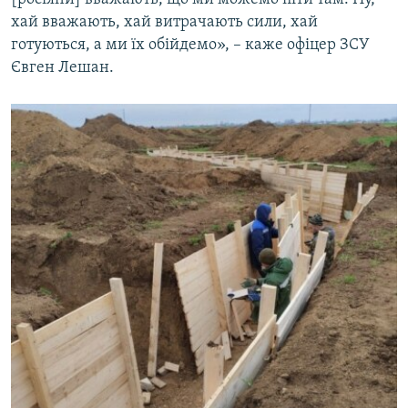
хай вважають, хай витрачають сили, хай
готуються, а ми їх обійдемо», – каже офіцер ЗСУ
Євген Лешан.