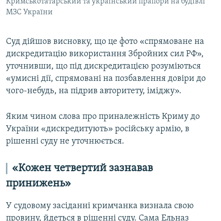
Кримськотатарський та український прапори на будівлі
МЗС України
Суд дійшов висновку, що це фото «спрямоване на
дискредитацію використання Збройних сил РФ»,
уточнивши, що під дискредитацією розуміються
«умисні дії, спрямовані на позбавлення довіри до
чого-небудь, на підрив авторитету, іміджу».
Яким чином слова про приналежність Криму до
України «дискредитують» російську армію, в
рішенні суду не уточнюється.
«Кожен четвертий зазнавав
принижень»
У судовому засіданні кримчанка визнала свою
провину, йдеться в рішенні суду. Сама Ельназ