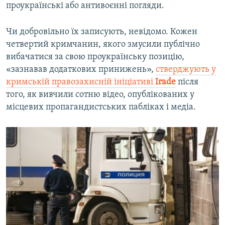
проукраїнські або антивоєнні погляди.
Чи добровільно їх записують, невідомо. Кожен
четвертий кримчанин, якого змусили публічно
вибачатися за свою проукраїнську позицію,
«зазнавав додаткових принижень»,
стверджують у
кримській правозахисній ініціативі
Irade
після
того, як вивчили сотню відео, опублікованих у
місцевих пропагандистських пабліках і медіа.