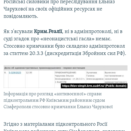
Російські силовики про переслідування Ельназ
Чарухової на своїх офіційних ресурсах не
повідомляють.
Як з'ясували
Крим.Реалії
, ні в адмінпротоколі, ні в
суді згадок про «неонацистські гасла» немає.
Стосовно кримчанки було складено адмінпротокол
за статтею 20.3.3 (дискредитація Збройних сил РФ).
Інформація про розгляд «антивоєнної» справи
підконтрольним РФ Київським районним судом
Сімферополя стосовно кримчанки Ельназ Чарухової
Згідно з матеріалами підконтрольного Росії