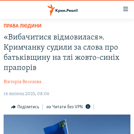
Доступність
посилання
Перейти
ПРАВА ЛЮДИНИ
до
НОВИНИ
«Вибачитися відмовилася».
основного
ВОДА.КРИМ
матеріалу
Кримчанку судили за слова про
ВІДЕО ТА ФОТО
Перейти
батьківщину на тлі жовто-синіх
до
ПОЛІТИКА
прапорів
основної
БЛОГИ
навігації
Вікторія Веселова
Перейти
ПОГЛЯД
до
14 липень 2025, 08:06
ІНТЕРВ'Ю
пошуку
ВСЕ ЗА ДЕНЬ
Поділитись
Читати без VPN
СПЕЦПРОЕКТИ
ЯК ОБІЙТИ БЛОКУВАННЯ
ДЕПОРТАЦІЯ