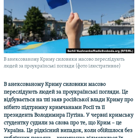
ВІДЕОУРОКИ «ELIFBE»
Русский
СВІДЧЕННЯ ОКУПАЦІЇ
Qırımtatar
УКРАЇНСЬКА ПРОБЛЕМА КРИМУ
ДОЛУЧАЙСЯ!
ІНФОГРАФІКА
В анексованому Криму силовики масово переслідують
людей за проукраїнські погляди (фото ілюстративне)
Усі сайти RFE/RL
В анексованому Криму силовики масово
переслідують людей за проукраїнські погляди. Це
відбувається на тлі заяв російської влади Криму про
нібито підтримку кримчанами Росії та її
президента Володимира Путіна. У червні кримську
студентку судили за слова про те, що Крим – це
Україна. Це рідкісний випадок, коли обійшлося без