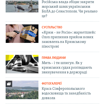
Російська влада обіцяє закрити
морський шлях українським
БпЛА до Севастополя. Чи реально
це?
СУСПІЛЬСТВО
«Крим – не Росія»: маркетплейс
Ozon припинив прийом нових
замовлень на Кримському
півострові
ПРАВА ЛЮДИНИ
Мить – і ти шпигун. Як у
кримських судах розглядають
звинувачення в держзраді
ФОТОГАЛЕРЕЇ
Краса Сімферопольського
водосховища та занедбаність
довкола