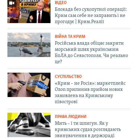
ВІДЕО
Блокада без сухопутної операції:
Крим сам себе не заправить і не
прогодує | Крим.Реалії
ВІЙНА ТА КРИМ
Російська влада обіцяє закрити
морський шлях українським
БпЛА до Севастополя. Чи реально
це?
СУСПІЛЬСТВО
«Крим – не Росія»: маркетплейс
Ozon припинив прийом нових
замовлень на Кримському
півострові
ПРАВА ЛЮДИНИ
Мить – і ти шпигун. Як у
кримських судах розглядають
звинувачення в держзраді