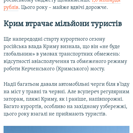
російському бюджету щонайменше
1,6 мільярда
рублів
. Цього року – майже вдвічі дорожче.
Крим втрачає мільйони туристів
Ще напередодні старту курортного сезону
російська влада Криму визнала, що він «не буде
глобальним» в умовах транспортних обмежень:
відсутності авіасполучення та обмеженого режиму
роботи Керченського (Кримського) мосту.
Надії багатьом давали автомобільні черги біля в'їзду
на міст у травні та червні. Але всупереч регулярним
заторам, пляжі Криму, як і раніше, напівпорожні.
Багато курортів, особливо на західному узбережжі,
цього року взагалі не приймають туристів.