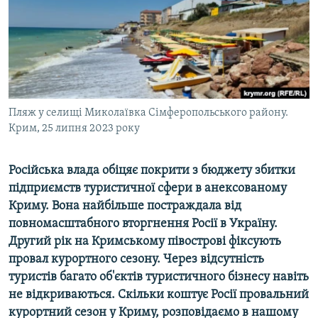
ВІДЕОУРОКИ «ELIFBE»
Русский
СВІДЧЕННЯ ОКУПАЦІЇ
Qırımtatar
УКРАЇНСЬКА ПРОБЛЕМА КРИМУ
ДОЛУЧАЙСЯ!
ІНФОГРАФІКА
Пляж у селищі Миколаївка Сімферопольського району.
Крим, 25 липня 2023 року
Усі сайти RFE/RL
Російська влада обіцяє покрити з бюджету збитки
підприємств туристичної сфери в анексованому
Криму. Вона найбільше постраждала від
повномасштабного вторгнення Росії в Україну.
Другий рік на Кримському півострові фіксують
провал курортного сезону. Через відсутність
туристів багато об'єктів туристичного бізнесу навіть
не відкриваються. Скільки коштує Росії провальний
курортний сезон у Криму, розповідаємо в нашому