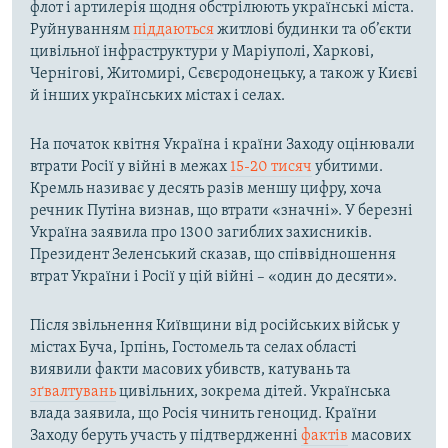
флот і артилерія щодня обстрілюють українські міста.
Руйнуванням
піддаються
житлові будинки та об’єкти
цивільної інфраструктури у Маріуполі, Харкові,
Чернігові, Житомирі, Сєвєродонецьку, а також у Києві
й інших українських містах і селах.
На початок квітня Україна і країни Заходу оцінювали
втрати Росії у війні в межах
15-20 тисяч
убитими.
Кремль називає у десять разів меншу цифру, хоча
речник Путіна визнав, що втрати «значні». У березні
Україна заявила про 1300 загиблих захисників.
Президент Зеленський сказав, що співвідношення
втрат України і Росії у цій війні – «один до десяти».
Після звільнення Київщини від російських військ у
містах Буча, Ірпінь, Гостомель та селах області
виявили факти масових убивств, катувань та
зґвалтувань
цивільних, зокрема дітей. Українська
влада заявила, що Росія чинить геноцид. Країни
Заходу беруть участь у підтвердженні
фактів
масових