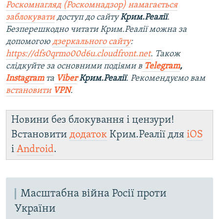
Роскомнагляд (Роскомнадзор) намагається
заблокувати
доступ до сайту
Крим.Реалії
.
Безперешкодно читати Крим.Реалії можна за
допомогою
дзеркального сайту
:
https://dfs0qrmo00d6u.cloudfront.net
. Також
слідкуйте за основними подіями в
Telegram
,
Instagram
та
Viber
Крим.Реалії
. Рекомендуємо вам
встановити
VPN
.
Новини без блокування і цензури!
Встановити
додаток
Крим.Реалії для
iOS
і
Android
.
Масштабна війна Росії проти
України