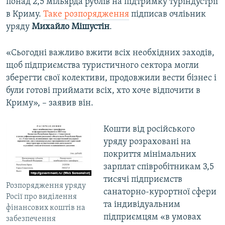
понад 2,5 мільярда рублів на підтримку туріндустрії
в Криму.
Таке розпорядження
підписав очліьник
уряду
Михайло Мішустін
.
«Сьогодні важливо вжити всіх необхідних заходів,
щоб підприємства туристичного сектора могли
зберегти свої колективи, продовжили вести бізнес і
були готові приймати всіх, хто хоче відпочити в
Криму», – заявив він.
Кошти від російського
уряду розраховані на
покриття мінімальних
зарплат співробітникам 3,5
тисячі підприємств
Розпорядження уряду
санаторно-курортної сфери
Росії про виділення
та індивідуальним
фінансових коштів на
підприємцям «в умовах
забезпечення