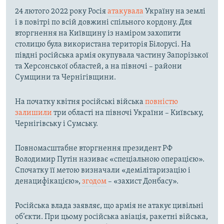
24 лютого 2022 року Росія
атакувала
Україну на землі
і в повітрі по всій довжині спільного кордону. Для
вторгнення на Київщину із наміром захопити
столицю була використана територія Білорусі. На
півдні російська армія окупувала частину Запорізької
та Херсонської областей, а на півночі – райони
Сумщини та Чернігівщини.
На початку квітня російські війська
повністю
залишили
три області на півночі України – Київську,
Чернігівську і Сумську.
Повномасштабне вторгнення президент РФ
Володимир Путін називає «спеціальною операцією».
Спочатку її метою визначали «демілітаризацію і
денацифікацією»,
згодом
– «захист Донбасу».
Російська влада заявляє, що армія не атакує цивільні
об’єкти. При цьому російська авіація, ракетні війська,