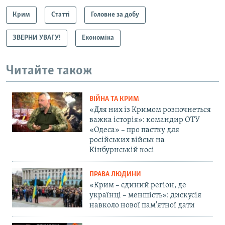
Крим
Статті
Головне за добу
ЗВЕРНИ УВАГУ!
Економіка
Читайте також
ВІЙНА ТА КРИМ
«Для них із Кримом розпочнеться
важка історія»: командир ОТУ
«Одеса» – про пастку для
російських військ на
Кінбурнській косі
ПРАВА ЛЮДИНИ
«Крим – єдиний регіон, де
українці – меншість»: дискусія
навколо нової пам'ятної дати