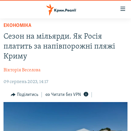
Доступність
посилання
Перейти
ЕКОНОМІКА
до
НОВИНИ
Сезон на мільярди. Як Росія
основного
ВОДА.КРИМ
матеріалу
платить за напівпорожні пляжі
ВІДЕО ТА ФОТО
Перейти
Криму
до
ПОЛІТИКА
основної
Вікторія Веселова
БЛОГИ
навігації
Перейти
09 серпень 2023, 14:17
ПОГЛЯД
до
ІНТЕРВ'Ю
Поділитись
Читати без VPN
пошуку
ВСЕ ЗА ДЕНЬ
СПЕЦПРОЕКТИ
ЯК ОБІЙТИ БЛОКУВАННЯ
ДЕПОРТАЦІЯ