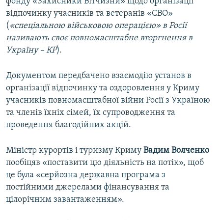
фонду «Захисники Вітчизни» щодо організації
відпочинку учасників та ветеранів «СВО»
(
«спеціальною військовою операцією» в Росії
називають своє повномасштабне вторгнення в
Україну – КР
).
Документом передбачено взаємодію установ в
організації відпочинку та оздоровлення у Криму
учасників повномасштабної війни Росії з Україною
та членів їхніх сімей, їх супроводження та
проведення благодійних акцій.
Міністр курортів і туризму Криму
Вадим Волченко
пообіцяв «поставити цю діяльність на потік», щоб
це була «серйозна державна програма з
постійними джерелами фінансування та
цілорічним завантаженням».