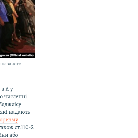
 казачого
 а й у
то численні
Меджлісу
які надають
роризму
також ст.110-2
іни або