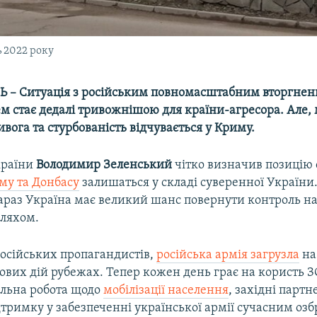
ь 2022 року
– Ситуація з російським повномасштабним вторгнен
м стає дедалі тривожнішою для країни-агресора. Але, 
вога та стурбованість відчувається у Криму.
країни
Володимир Зеленський
чітко визначив позицію с
му та Донбасу
залишаться у складі суверенної України.
зараз Україна має великий шанс повернути контроль 
ляхом.
російських пропагандистів,
російська армія загрузла
на
ових дій рубежах. Тепер кожен день грає на користь З
альна робота щодо
мобілізації населення
, західні парт
тримку у забезпеченні української армії сучасним оз