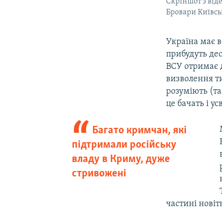
Скріншот з віде
Бровари Київськ
Україна має в
прибудуть дес
ВСУ отримає д
визволення т
розуміють (та
це бачать і у
Багато кримчан, які
підтримали російську
владу в Криму, дуже
стривожені
частині новітн