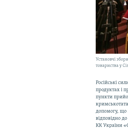
Установчі збор
товариства у С
Російські сил
продуктах і п
пункти прийо
кримськотата
допомогу, що 
відповідно до
КК України «