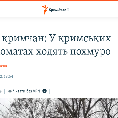
 кримчан: У кримських
коматах ходять похмуро
аєва
2, 18:54
ь
Читати без VPN