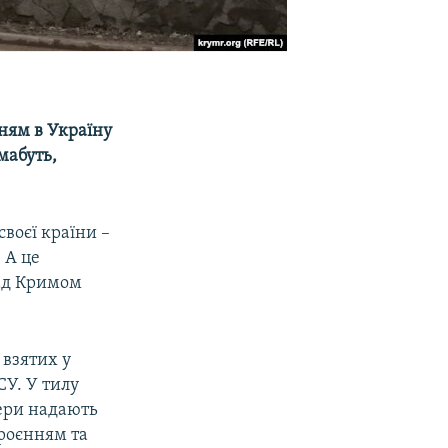
ням в Україну
мабуть,
воєї країни –
 А це
над Кримом
 взятих у
СУ. У тилу
нери надають
броєнням та