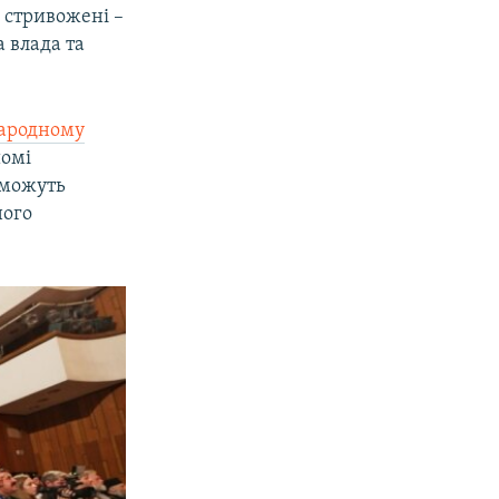
е стривожені –
 влада та
ародному
йомі
х можуть
ного