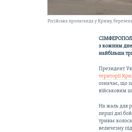
Російська пропаганда у Криму, березен
СІМФЕРОПОЛЬ 
з кожним дне
найбільша три
Президент У
території Кри
означає, що 
військовим ш
На жаль для 
перші дні бой
триває колос
величезну під