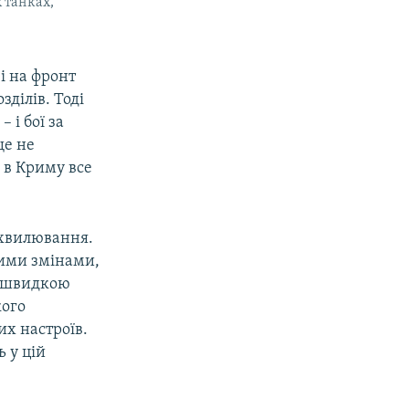
х танках,
і на фронт
зділів. Тоді
 і бої за
ще не
о в Криму все
 хвилювання.
ими змінами,
е швидкою
кого
их настроїв.
 у цій