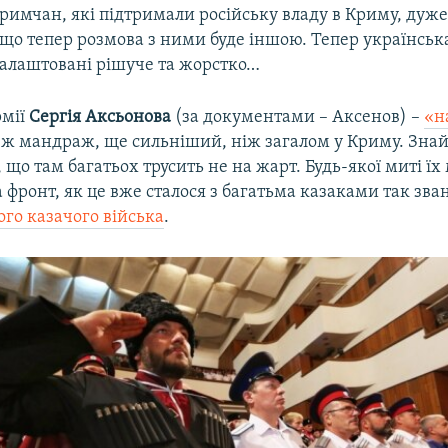
кримчан, які підтримали російську владу в Криму, дуж
що тепер розмова з ними буде іншою. Тепер українська
алаштовані рішуче та жорстко…
рмії
Сергія Аксьонова
(за документами – Аксенов) –
«н
ж мандраж, ще сильніший, ніж загалом у Криму. Зна
 що там багатьох трусить не на жарт. Будь-якої миті ї
 фронт, як це вже сталося з багатьма казаками так зва
го казачого війська
.