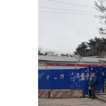
ВІДЕОУРОКИ «ELIFBE»
СВІДЧЕННЯ ОКУПАЦІЇ
УКРАЇНСЬКА ПРОБЛЕМА КРИМУ
ІНФОГРАФІКА