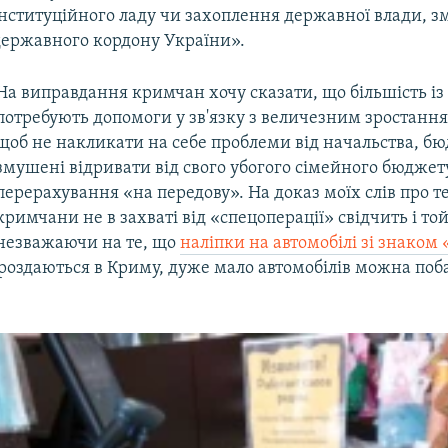
нституційного ладу чи захоплення державної влади, з
 державного кордону України».
На виправдання кримчан хочу сказати, що більшість із
потребують допомоги у зв'язку з величезним зростання
щоб не накликати на себе проблеми від начальства, 
змушені відривати від свого убогого сімейного бюджет
перерахування «на передову». На доказ моїх слів про т
кримчани не в захваті від «спецоперації» свідчить і той
незважаючи на те, що
наліпки на автомобілі зі знаком 
роздаються в Криму, дуже мало автомобілів можна поб