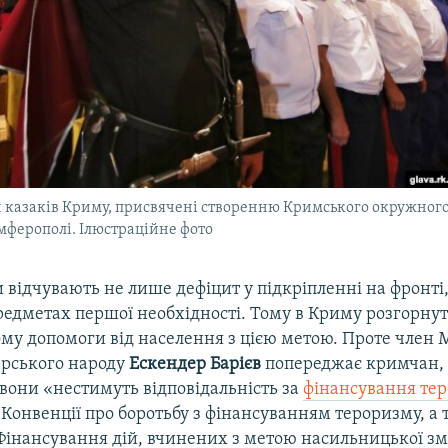
и казаків Криму, присвячені створенню Кримського окружного
імферополі. Ілюстраційне фото
и відчувають не лише дефіцит у підкріпленні на фронті,
редметах першої необхідності. Тому в Криму розгорну
му допомоги від населення з цією метою. Проте член 
рського народу
Ескендер Барієв
попереджає кримчан, 
вони «нестимуть відповідальність за
фінансування те
 Конвенції про боротьбу з фінансуванням тероризму, а 
Фінансування дій, вчинених з метою насильницької зм