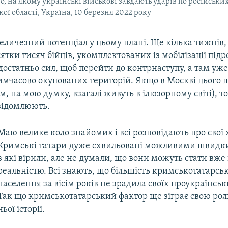
о, на якому українські військові завдають ударів по російськи
ої області, Україна, 10 березня 2022 року
еличезний потенціал у цьому плані. Ще кілька тижнів, 
ятки тисяч бійців, укомплектованих із мобілізації підро
остатньо сил, щоб перейти до контрнаступу, а там уже –
имчасово окупованих територій. Якщо в Москві цього 
м, на мою думку, взагалі живуть в ілюзорному світі), т
свідомлюють.
Маю велике коло знайомих і всі розповідають про свої
Кримські татари дуже схвильовані можливими швидк
в які вірили, але не думали, що вони можуть стати вж
реальністю. Всі знають, що більшість кримськотатарсь
населення за вісім років не зрадила своїх проукраїнськ
Так що кримськотатарський фактор ще зіграє свою роль
ьої історії.