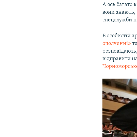
А ось багато 
вони знають, 
спецслужби н
В особистій а
ополченні»
те
розповідають,
відправити на
Чорноморсько