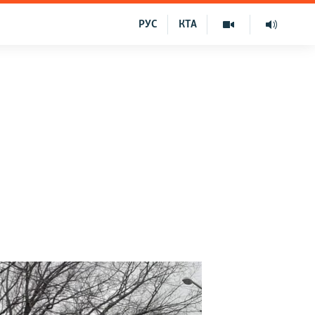
РУС
КТА