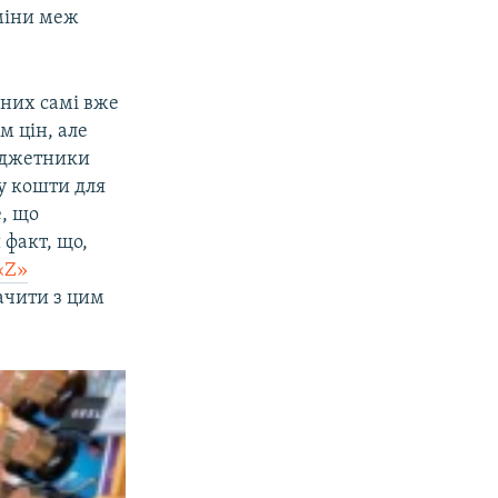
міни меж
 них самі вже
м цін, але
бюджетники
у кошти для
е, що
 факт, що,
«Z»
ачити з цим