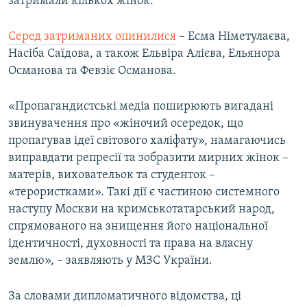
затримали кількох жінок.
Серед затриманих опинилися
– Есма Німетулаєва,
Насіба Саїдова, а також Ельвіра Алієва, Ельянора
Османова та Февзіє Османова.
«Пропагандистські медіа поширюють вигадані
звинувачення про «жіночий осередок, що
пропагував ідеї світового халіфату», намагаючись
виправдати репресії та зобразити мирних жінок –
матерів, виховательок та студенток –
«терористками». Такі дії є частиною системного
наступу Москви на кримськотатарський народ,
спрямованого на знищення його національної
ідентичності, духовності та права на власну
землю», – заявляють у МЗС України.
За словами дипломатичного відомства, ці