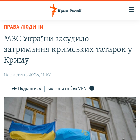
Доступність
посилання
Перейти
ПРАВА ЛЮДИНИ
до
НОВИНИ
МЗС України засудило
основного
ВОДА.КРИМ
матеріалу
затримання кримських татарок у
ВІДЕО ТА ФОТО
Перейти
Криму
до
ПОЛІТИКА
основної
16 жовтень 2025, 11:57
БЛОГИ
навігації
Перейти
Поділитись
Читати без VPN
ПОГЛЯД
до
ІНТЕРВ'Ю
пошуку
ВСЕ ЗА ДЕНЬ
СПЕЦПРОЕКТИ
ЯК ОБІЙТИ БЛОКУВАННЯ
ДЕПОРТАЦІЯ