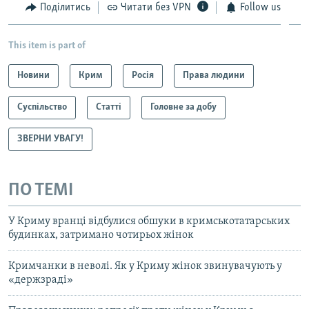
Поділитись
Читати без VPN
Follow us
This item is part of
Новини
Крим
Росія
Права людини
Суспільство
Статті
Головне за добу
ЗВЕРНИ УВАГУ!
ПО ТЕМІ
У Криму вранці відбулися обшуки в кримськотатарських
будинках, затримано чотирьох жінок
Кримчанки в неволі. Як у Криму жінок звинувачують у
«держзраді»