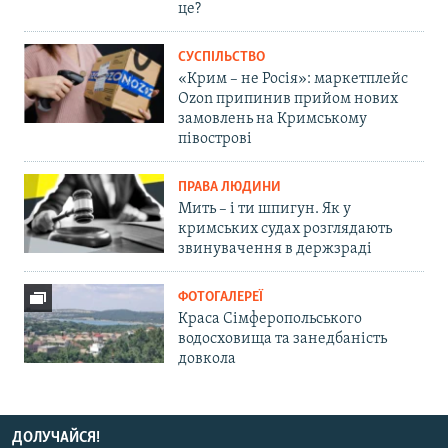
це?
СУСПІЛЬСТВО
«Крим – не Росія»: маркетплейс
Ozon припинив прийом нових
замовлень на Кримському
півострові
ПРАВА ЛЮДИНИ
Мить – і ти шпигун. Як у
кримських судах розглядають
звинувачення в держзраді
ФОТОГАЛЕРЕЇ
Краса Сімферопольського
водосховища та занедбаність
довкола
ДОЛУЧАЙСЯ!