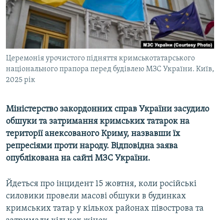
ВІДЕОУРОКИ «ELIFBE»
Русский
СВІДЧЕННЯ ОКУПАЦІЇ
Qırımtatar
УКРАЇНСЬКА ПРОБЛЕМА КРИМУ
Церемонія урочистого підняття кримськотатарського
ДОЛУЧАЙСЯ!
ІНФОГРАФІКА
національного прапора перед будівлею МЗС України. Київ,
2025 рік
Усі сайти RFE/RL
Міністерство закордонних справ України засудило
обшуки та затримання кримських татарок на
території анексованого Криму, назвавши їх
репресіями проти народу. Відповідна заява
опублікована на сайті МЗС України.
Йдеться про інцидент 15 жовтня, коли російські
силовики провели масові обшуки в будинках
кримських татар у кількох районах півострова та