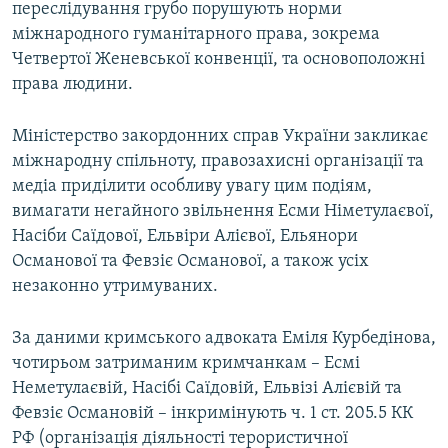
переслідування грубо порушують норми
міжнародного гуманітарного права, зокрема
Четвертої Женевської конвенції, та основоположні
права людини.
Міністерство закордонних справ України закликає
міжнародну спільноту, правозахисні організації та
медіа приділити особливу увагу цим подіям,
вимагати негайного звільнення Есми Німетулаєвої,
Насіби Саїдової, Ельвіри Алієвої, Ельянори
Османової та Февзіє Османової, а також усіх
незаконно утримуваних.
За даними кримського адвоката Еміля Курбедінова,
чотирьом затриманим кримчанкам – Есмі
Неметулаєвій, Насібі Саїдовій, Ельвізі Алієвій та
Февзіє Османовій – інкримінують ч. 1 ст. 205.5 КК
РФ (організація діяльності терористичної