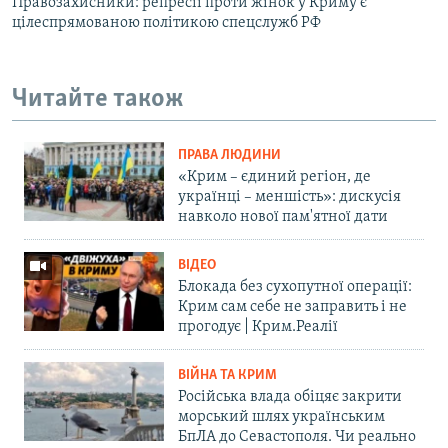
Правозахисники: репресії проти жінок у Криму є
цілеспрямованою політикою спецслужб РФ
Читайте також
ПРАВА ЛЮДИНИ
«Крим – єдиний регіон, де
українці – меншість»: дискусія
навколо нової пам'ятної дати
ВІДЕО
Блокада без сухопутної операції:
Крим сам себе не заправить і не
прогодує | Крим.Реалії
ВІЙНА ТА КРИМ
Російська влада обіцяє закрити
морський шлях українським
БпЛА до Севастополя. Чи реально