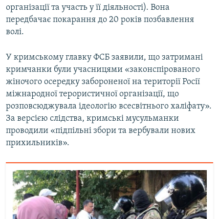
організації та участь у її діяльності). Вона
передбачає покарання до 20 років позбавлення
волі.
У кримському главку ФСБ заявили, що затримані
кримчанки були учасницями «законспірованого
жіночого осередку забороненої на території Росії
міжнародної терористичної організації, що
розповсюджувала ідеологію всесвітнього халіфату».
За версією слідства, кримські мусульманки
проводили «підпільні збори та вербували нових
прихильників».