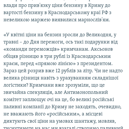
влади про прив'язку ціни бензину в Криму до
вартості бензину в Краснодарському краї РФ з
невеликою маржею виявилися марнослів'ям.
«У квітні ціни на бензин зросли до Великодня, у
травні – до Дня перемоги, ось такі подарунки від
«команди переможців» кримчанам. Аксьонов
обіцяв різницю в три рублі із Краснодарським
краєм, перед «прямою лінією» з президентом.
Зараз цей розрив вже 12 рублів за літр. Чи не надто
велика різниця навіть з урахуванням складнішої
логістики? Кримчани вже зрозуміли, що це
звичайна спекуляція, але Антимонопольний
комітет заплющує очі на це, бо великі російські
паливні компанії до Криму не заходять, очевидно,
не вважають його «російським», а місцеві
диктують свої ціни на умовах шантажу, мовляв,
тиснутимете на нас ми взагалі створимо паливний