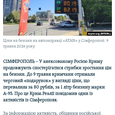
ВІДЕОУРОКИ «ELIFBE»
Русский
СВІДЧЕННЯ ОКУПАЦІЇ
Qırımtatar
УКРАЇНСЬКА ПРОБЛЕМА КРИМУ
ДОЛУЧАЙСЯ!
ІНФОГРАФІКА
Ціни на бензин на автозаправці «ATAN» у Сімферополі. 9
травня 2026 року
Усі сайти RFE/RL
СІМФЕРОПОЛЬ – У анексованому Росією Криму
продовжують спостерігатися стрибки зростання цін
на бензин. До 9 травня кримчани отримали
черговий «подарунок» у вигляді ціни, що
перевалила за 80 рублів, за 1 літр бензину марки
А-95. Про це Крим.Реалії повідомив один із
активістів із Сімферополя.
За інформацією активіста, обіцянки російської