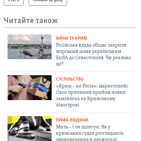
Статті
Головне за добу
Читайте також
ВІЙНА ТА КРИМ
Російська влада обіцяє закрити
морський шлях українським
БпЛА до Севастополя. Чи реально
це?
СУСПІЛЬСТВО
«Крим – не Росія»: маркетплейс
Ozon припинив прийом нових
замовлень на Кримському
півострові
ПРАВА ЛЮДИНИ
Мить – і ти шпигун. Як у
кримських судах розглядають
звинувачення в держзраді