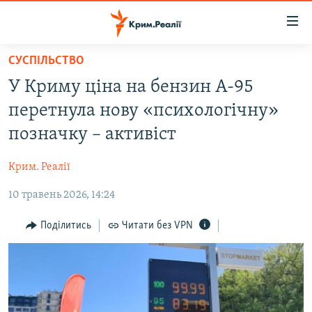
Доступність
посилання
Перейти
СУСПІЛЬСТВО
до
НОВИНИ
У Криму ціна на бензин А-95
основного
ВОДА.КРИМ
матеріалу
перетнула нову «психологічну»
ВІДЕО ТА ФОТО
Перейти
позначку – активіст
до
ПОЛІТИКА
основної
Крим. Реалії
БЛОГИ
навігації
Перейти
10 травень 2026, 14:24
ПОГЛЯД
до
ІНТЕРВ'Ю
Поділитись
Читати без VPN
пошуку
ВСЕ ЗА ДЕНЬ
СПЕЦПРОЕКТИ
ЯК ОБІЙТИ БЛОКУВАННЯ
ДЕПОРТАЦІЯ