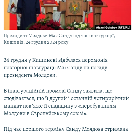
ВІДЕОУРОКИ «ELIFBE»
Русский
СВІДЧЕННЯ ОКУПАЦІЇ
Qırımtatar
УКРАЇНСЬКА ПРОБЛЕМА КРИМУ
Президент Молдови Мая Санду під час інавгурації,
ДОЛУЧАЙСЯ!
ІНФОГРАФІКА
Кишинів, 24 грудня 2024 року
24 грудня у Кишиневі відбулася церемонія
Усі сайти RFE/RL
повторної інавгурації Маї Санду на посаду
президента Молдови.
В інавгураційній промові Санду заявила, що
сподівається, що її другий і останній чотирирічний
мандат повʼяже її спадщину з «перебуванням
Молдови в Європейському союзі».
Під час першого терміну Санду Молдова отримала