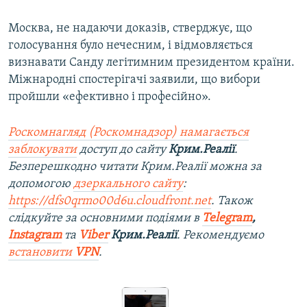
Москва, не надаючи доказів, стверджує, що
голосування було нечесним, і відмовляється
визнавати Санду легітимним президентом країни.
Міжнародні спостерігачі заявили, що вибори
пройшли «ефективно і професійно».
Роскомнагляд (Роскомнадзор) намагається
заблокувати
доступ до сайту
Крим.Реалії
.
Безперешкодно читати Крим.Реалії можна за
допомогою
дзеркального сайту
:
https://dfs0qrmo00d6u.cloudfront.net
. Також
слідкуйте за основними подіями в
Telegram
,
Instagram
та
Viber
Крим.Реалії
. Рекомендуємо
встановити
VPN
.