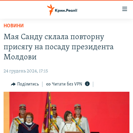
Доступність
посилання
Перейти
НОВИНИ
до
НОВИНИ
Мая Санду склала повторну
основного
ВОДА.КРИМ
матеріалу
присягу на посаду президента
ВІДЕО ТА ФОТО
Перейти
Молдови
до
ПОЛІТИКА
основної
24 грудень 2024, 17:15
БЛОГИ
навігації
Перейти
Поділитись
Читати без VPN
ПОГЛЯД
до
ІНТЕРВ'Ю
пошуку
ВСЕ ЗА ДЕНЬ
СПЕЦПРОЕКТИ
ЯК ОБІЙТИ БЛОКУВАННЯ
ДЕПОРТАЦІЯ