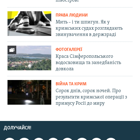
півострові
ПРАВА ЛЮДИНИ
Мить – і ти шпигун. Як у
кримських судах розглядають
звинувачення в держзраді
ФОТОГАЛЕРЕЇ
Краса Сімферопольського
водосховища та занедбаність
довкола
ВІЙНА ТА КРИМ
Сорок днів, сорок ночей. Про
результати кримської операції з
примусу Росії до миру
ДОЛУЧАЙСЯ!