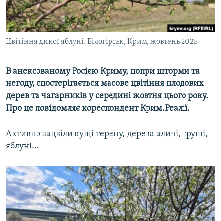
ВІДЕОУРОКИ «ELIFBE»
Русский
СВІДЧЕННЯ ОКУПАЦІЇ
Qırımtatar
Цвітіння дикої яблуні. Білогірськ, Крим, жовтень 2025
УКРАЇНСЬКА ПРОБЛЕМА КРИМУ
ДОЛУЧАЙСЯ!
ІНФОГРАФІКА
В анексованому Росією Криму, попри шторми та
негоду, спостерігається масове цвітіння плодових
дерев та чагарників у середині жовтня цього року.
Усі сайти RFE/RL
Про це повідомляє кореспондент Крим.Реалії.
Активно зацвіли кущі терену, дерева аличі, груші,
яблуні...