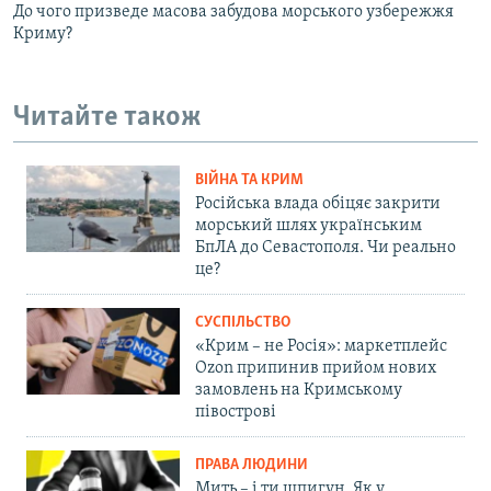
До чого призведе масова забудова морського узбережжя
Криму?
Читайте також
ВІЙНА ТА КРИМ
Російська влада обіцяє закрити
морський шлях українським
БпЛА до Севастополя. Чи реально
це?
СУСПІЛЬСТВО
«Крим – не Росія»: маркетплейс
Ozon припинив прийом нових
замовлень на Кримському
півострові
ПРАВА ЛЮДИНИ
Мить – і ти шпигун. Як у