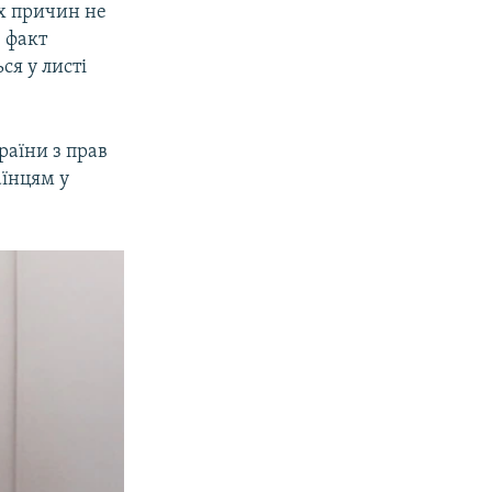
их причин не
, факт
ся у листі
аїни з прав
аїнцям у