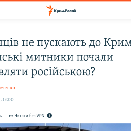
нців не пускають до Крим
нські митники почали
вляти російською?
вченко
, 13:00
ь
Читати без VPN