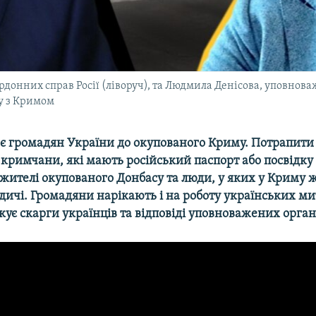
рдонних справ Росії (ліворуч), та Людмила Денісова, уповнов
у з Кримом
ає громадян України до окупованого Криму. Потрапити 
кримчани, які мають російський паспорт або посвідку
жителі окупованого Донбасу та люди, у яких у Криму 
ичі. Громадяни нарікають і на роботу українських ми
кує скарги українців та відповіді уповноважених орган