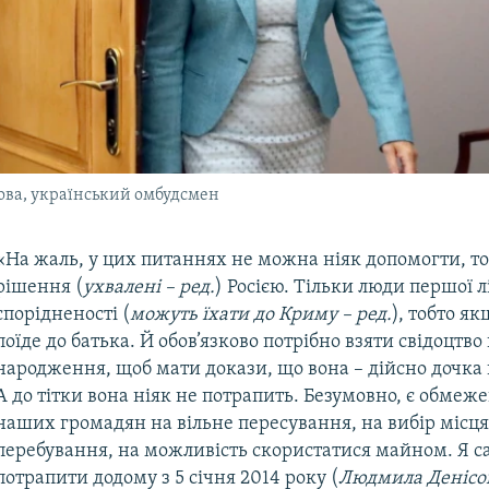
ва, український омбудсмен
«На жаль, у цих питаннях не можна ніяк допомогти, то
рішення (
ухвалені – ред.
) Росією. Тільки люди першої лі
спорідненості (
можуть їхати до Криму – ред.
), тобто я
поїде до батька. Й обов’язково потрібно взяти свідоцтво
народження, щоб мати докази, що вона – дійсно дочка 
А до тітки вона ніяк не потрапить. Безумовно, є обмеж
наших громадян на вільне пересування, на вибір місця
перебування, на можливість скористатися майном. Я 
потрапити додому з 5 січня 2014 року (
Людмила Денісо