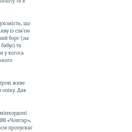
пошту та в
ухомість, що
иву із сім'єю
ий борг (
на
бабусі та
и у когось
ького
трові живе
 опіку. Для
дмінкордоні
ВВ «Чонгар»,
сія пропускає