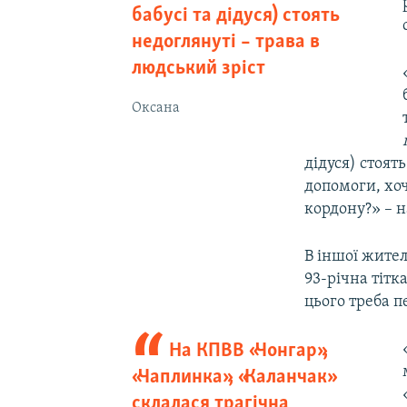
бабусі та дідуся) стоять
недоглянуті – трава в
людський зріст
Оксана
дідуся) стоят
допомоги, хоч
кордону?» – 
В іншої жите
93-річна тітк
цього треба п
На КПВВ «Чонгар»,
«Чаплинка», «Каланчак»
склалася трагічна