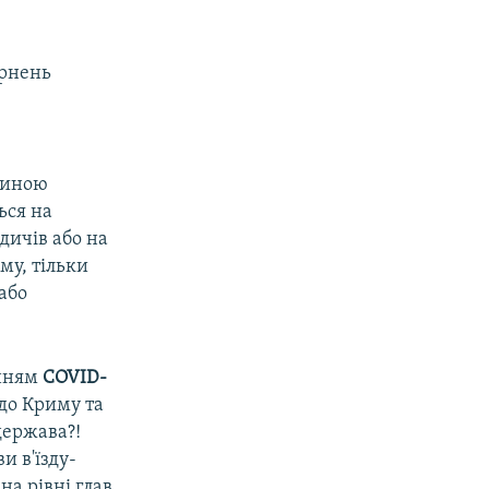
ернень
щиною
ься на
дичів або на
му, тільки
або
енням
COVID-
 до Криму та
держава?!
и в'їзду-
на рівні глав