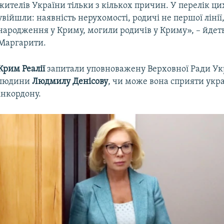
жителів України тільки з кількох причин. У перелік ц
увійшли: наявність нерухомості, родичі не першої лінії
народження у Криму, могили родичів у Криму», – йдеть
Маргарити.
Крим Реалії
запитали уповноважену Верховної Ради Укр
людини
Людмилу Денісову
, чи може вона сприяти укр
інкордону.