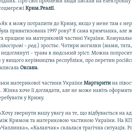
рідних. Про свої проблеми люди писали на електронну 
соцмережі
Крим.Реалії
.
«Як я можу потрапити до Криму, якщо у мене там є нер
була приватизована 1997 року? Я сама кримчанка, але ж
та працюю на материковій частині України. Комунальн
півострові – ред.
) зростає. Чотири могилки (мами, тата, 
ь недоглянуті – трава в людський зріст. Можна попросит
 у вищого керівництва республіки, про перетин російс
написала
Оксана
.
льки материкової частини України
Маргарити
на півос
а. Жінка хоче її доглядати, але не може навіть оформити
еребувати у Криму.
«Хочу звернути вашу увагу на те, що відбувається на а
між Кримом та материковою частиною України. На КП
«Чаплинка», «Каланчак» склалася трагічна ситуація. Ро