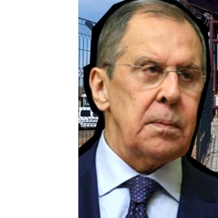
ВІДЕОУРОКИ «ELIFBE»
СВІДЧЕННЯ ОКУПАЦІЇ
УКРАЇНСЬКА ПРОБЛЕМА КРИМУ
ІНФОГРАФІКА