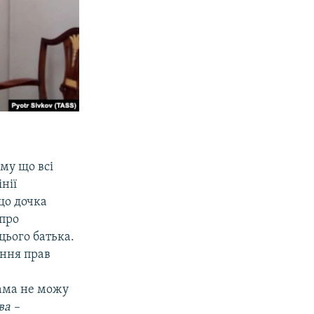
му що всі
нії
кщо дочка
 про
цього батька.
ення прав
сама не можу
ва –