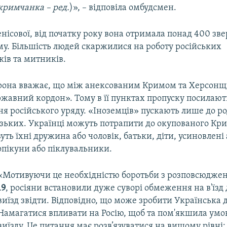
кримчанка – ред.
)», – відповіла омбудсмен.
нісової, від початку року вона отримала понад 400 зв
му. Більшість людей скаржилися на роботу російських
ів та митників.
орона вважає, що між анексованим Кримом та Херсон
ржавний кордон». Тому в її пунктах пропуску посилают
 російського уряду. «Іноземців» пускають лише до ро
зьких. Українці можуть потрапити до окупованого Кри
ть їхні дружина або чоловік, батьки, діти, усиновлені 
опікуни або піклувальники.
«Мотивуючи це необхідністю боротьби з розповсюдж
19
, росіяни встановили дуже суворі обмеження на в'їзд
виїзд звідти. Відповідно, що може зробити Українська 
Намагатися впливати на Росію, щоб та пом'якшила умов
виїзду. Це питання має розв’язуватися на вищому рівні: 