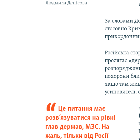
Людмила Денісова
За словами Де
стосовно Кри
прикордонник
Російська ст
пролягає «де
розпорядження
похорони бли
якщо там живу
усиновителі, 
Це питання має
розв’язуватися на рівні
глав держав, МЗС. На
жаль, тільки від Росії