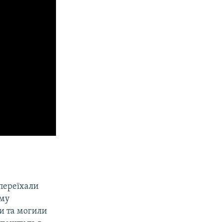
 переїхали
иму
и та могили