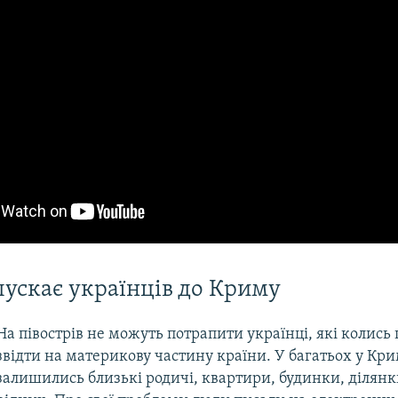
 пускає українців до Криму
На півострів не можуть потрапити українці, які колись
звідти на материкову частину країни. У багатьох у Кр
залишились близькі родичі, квартири, будинки, ділянк