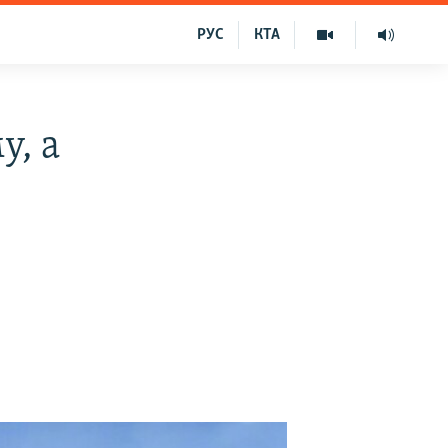
РУС
КТА
у, а