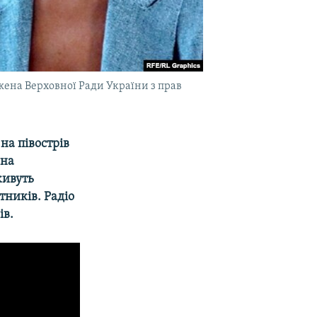
ажена Верховної Ради України з прав
на півострів
 на
живуть
тників. Радіо
ів.