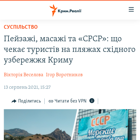
Доступність
посилання
Перейти
СУСПІЛЬСТВО
до
НОВИНИ
Пейзажі, масажі та «СРСР»: що
основного
ВОДА.КРИМ
матеріалу
чекає туристів на пляжах східного
ВІДЕО ТА ФОТО
Перейти
узбережжя Криму
до
ПОЛІТИКА
основної
Вікторія Веселова
Ігор Воротников
БЛОГИ
навігації
Перейти
13 серпень 2021, 15:27
ПОГЛЯД
до
ІНТЕРВ'Ю
Поділитись
Читати без VPN
пошуку
ВСЕ ЗА ДЕНЬ
СПЕЦПРОЕКТИ
ЯК ОБІЙТИ БЛОКУВАННЯ
ДЕПОРТАЦІЯ