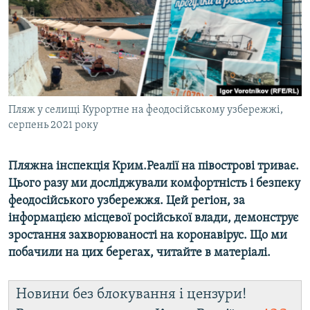
ВІДЕОУРОКИ «ELIFBE»
Русский
СВІДЧЕННЯ ОКУПАЦІЇ
Qırımtatar
УКРАЇНСЬКА ПРОБЛЕМА КРИМУ
ДОЛУЧАЙСЯ!
ІНФОГРАФІКА
Пляж у селищі Курортне на феодосійському узбережжі,
серпень 2021 року
Усі сайти RFE/RL
Пляжна інспекція Крим.Реалії на півострові триває.
Цього разу ми досліджували комфортність і безпеку
феодосійського узбережжя. Цей регіон, за
інформацією місцевої російської влади, демонструє
зростання захворюваності на коронавірус. Що ми
побачили на цих берегах, читайте в матеріалі.
Новини без блокування і цензури!