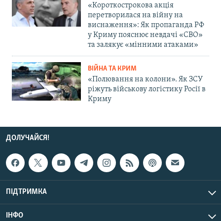
«Короткострокова акція
перетворилася на війну на
виснаження»: Як пропаганда РФ
у Криму пояснює невдачі «СВО»
та залякує «мінними атаками»
ВІЙНА ТА КРИМ
«Полювання на колони». Як ЗСУ
ріжуть військову логістику Росії в
Криму
ДОЛУЧАЙСЯ!
ПІДТРИМКА
ІНФО