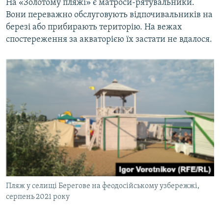
На «Золотому пляжі» є матроси-рятувальники.
Вони переважно обслуговують відпочивальників на
березі або прибирають територію. На вежах
спостереження за акваторією їх застати не вдалося.
Пляж у селищі Берегове на феодосійському узбережжі,
серпень 2021 року