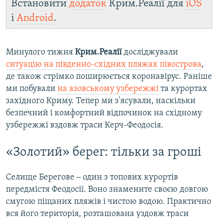
Встановити
додаток
Крим.Реалії для
iOS
і
Android
.
Минулого тижня
Крим.Реалії
досліджували
ситуацію на південно-східних пляжах півострова
,
де також стрімко поширюється коронавірус. Раніше
ми побували
на азовському узбережжі
та курортах
західного Криму. Тепер ми з'ясували, наскільки
безпечний і комфортний відпочинок на східному
узбережжі вздовж траси Керч-Феодосія.
«Золотий» берег: тільки за гроші
Селище Берегове ‒ один з топових курортів
передмістя Феодосії. Воно знамените своєю довгою
смугою піщаних пляжів і чистою водою. Практично
вся його територія, розташована уздовж траси