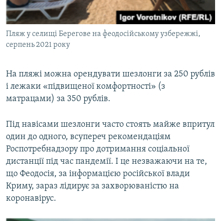
Пляж у селищі Берегове на феодосійському узбережжі,
серпень 2021 року
На пляжі можна орендувати шезлонги за 250 рублів
і лежаки «підвищеної комфортності» (з
матрацами) за 350 рублів.
Під навісами шезлонги часто стоять майже впритул
один до одного, всупереч рекомендаціям
Роспотребнадзору про дотримання соціальної
дистанції під час пандемії. І це незважаючи на те,
що Феодосія, за інформацією російської влади
Криму, зараз лідирує за захворюваністю на
коронавірус.