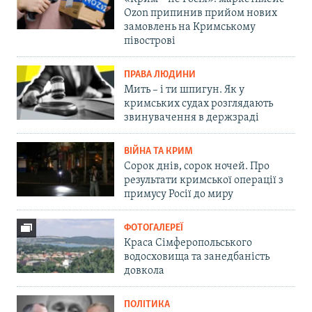
Ozon припинив прийом нових
замовлень на Кримському
півострові
ПРАВА ЛЮДИНИ
Мить – і ти шпигун. Як у
кримських судах розглядають
звинувачення в держзраді
ВІЙНА ТА КРИМ
Сорок днів, сорок ночей. Про
результати кримської операції з
примусу Росії до миру
ФОТОГАЛЕРЕЇ
Краса Сімферопольського
водосховища та занедбаність
довкола
ПОЛІТИКА