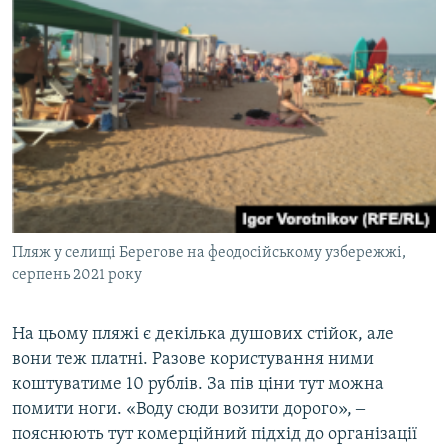
Пляж у селищі Берегове на феодосійському узбережжі,
серпень 2021 року
На цьому пляжі є декілька душових стійок, але
вони теж платні. Разове користування ними
коштуватиме 10 рублів. За пів ціни тут можна
помити ноги. «Воду сюди возити дорого», ‒
пояснюють тут комерційний підхід до організації