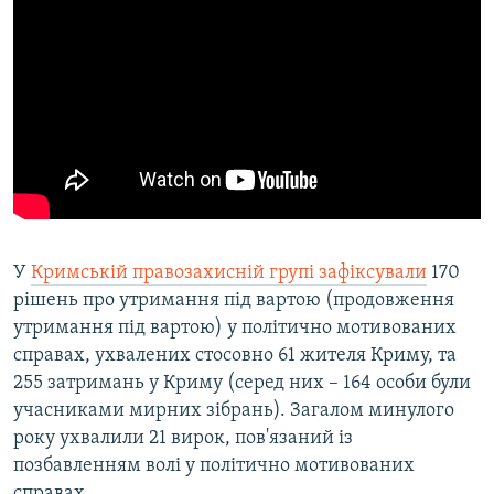
У
Кримській правозахисній групі зафіксували
170
рішень про утримання під вартою (продовження
утримання під вартою) у політично мотивованих
справах, ухвалених стосовно 61 жителя Криму, та
255 затримань у Криму (серед них – 164 особи були
учасниками мирних зібрань). Загалом минулого
року ухвалили 21 вирок, пов'язаний із
позбавленням волі у політично мотивованих
справах.