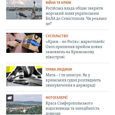
ВІЙНА ТА КРИМ
Російська влада обіцяє закрити
морський шлях українським
БпЛА до Севастополя. Чи реально
це?
СУСПІЛЬСТВО
«Крим – не Росія»: маркетплейс
Ozon припинив прийом нових
замовлень на Кримському
півострові
ПРАВА ЛЮДИНИ
Мить – і ти шпигун. Як у
кримських судах розглядають
звинувачення в держзраді
ФОТОГАЛЕРЕЇ
Краса Сімферопольського
водосховища та занедбаність
довкола