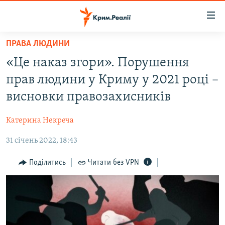
Доступність
посилання
Перейти
ПРАВА ЛЮДИНИ
до
НОВИНИ
«Це наказ згори». Порушення
основного
ВОДА.КРИМ
матеріалу
прав людини у Криму у 2021 році –
ВІДЕО ТА ФОТО
Перейти
висновки правозахисників
до
ПОЛІТИКА
основної
Катерина Некреча
БЛОГИ
навігації
Перейти
31 січень 2022, 18:43
ПОГЛЯД
до
ІНТЕРВ'Ю
Поділитись
Читати без VPN
пошуку
ВСЕ ЗА ДЕНЬ
СПЕЦПРОЕКТИ
ЯК ОБІЙТИ БЛОКУВАННЯ
ДЕПОРТАЦІЯ