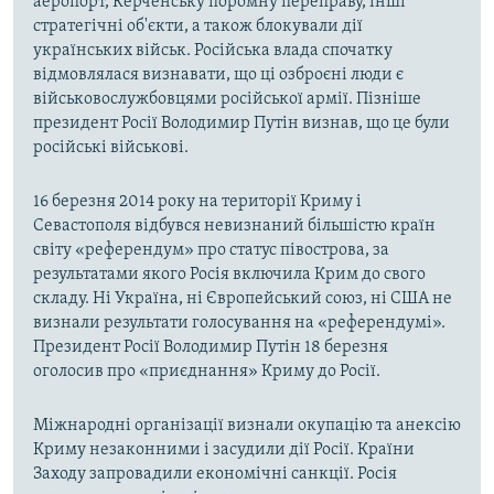
аеропорт, Керченську поромну переправу, інші
стратегічні об'єкти, а також блокували дії
українських військ. Російська влада спочатку
відмовлялася визнавати, що ці озброєні люди є
військовослужбовцями російської армії. Пізніше
президент Росії Володимир Путін визнав, що це були
російські військові.
16 березня 2014 року на території Криму і
Севастополя відбувся невизнаний більшістю країн
світу «референдум» про статус півострова, за
результатами якого Росія включила Крим до свого
складу. Ні Україна, ні Європейський союз, ні США не
визнали результати голосування на «референдумі».
Президент Росії Володимир Путін 18 березня
оголосив про «приєднання» Криму до Росії.
Міжнародні організації визнали окупацію та анексію
Криму незаконними і засудили дії Росії. Країни
Заходу запровадили економічні санкції. Росія