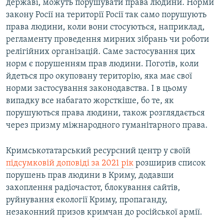
державі, можуть порушувати права людини. Норми
закону Росії на території Росії так само порушують
права людини, коли вони стосуються, наприклад,
регламенту проведення мирних зібрань чи роботи
релігійних організацій. Саме застосування цих
норм є порушенням прав людини. Поготів, коли
йдеться про окуповану територію, яка має свої
норми застосування законодавства. І в цьому
випадку все набагато жорсткіше, бо те, як
порушуються права людини, також розглядається
через призму міжнародного гуманітарного права.
Кримськотатарський ресурсний центр у своїй
підсумковій доповіді за 2021 рік
розширив список
порушень прав людини в Криму, додавши
захоплення радіочастот, блокування сайтів,
руйнування екології Криму, пропаганду,
незаконний призов кримчан до російської армії.