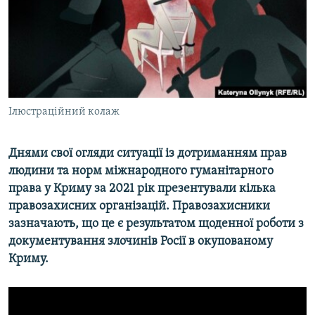
ВІДЕОУРОКИ «ELIFBE»
Русский
СВІДЧЕННЯ ОКУПАЦІЇ
Qırımtatar
УКРАЇНСЬКА ПРОБЛЕМА КРИМУ
ДОЛУЧАЙСЯ!
ІНФОГРАФІКА
Ілюстраційний колаж
Днями свої огляди ситуації із дотриманням прав
Усі сайти RFE/RL
людини та норм міжнародного гуманітарного
права у Криму за 2021 рік презентували кілька
правозахисних організацій. Правозахисники
зазначають, що це є результатом щоденної роботи з
документування злочинів Росії в окупованому
Криму.