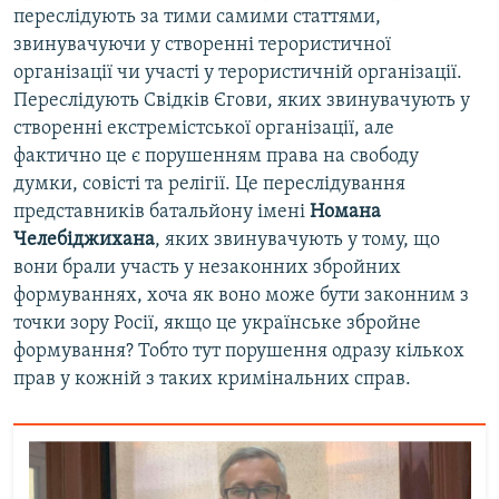
переслідують за тими самими статтями,
звинувачуючи у створенні терористичної
організації чи участі у терористичній організації.
Переслідують Свідків Єгови, яких звинувачують у
створенні екстремістської організації, але
фактично це є порушенням права на свободу
думки, совісті та релігії. Це переслідування
представників батальйону імені
Номана
Челебіджихана
, яких звинувачують у тому, що
вони брали участь у незаконних збройних
формуваннях, хоча як воно може бути законним з
точки зору Росії, якщо це українське збройне
формування? Тобто тут порушення одразу кількох
прав у кожній з таких кримінальних справ.