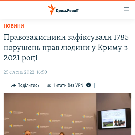
Доступність
посилання
Перейти
НОВИНИ
до
НОВИНИ
Правозахисники зафіксували 1785
основного
ВОДА.КРИМ
матеріалу
порушень прав людини у Криму в
ВІДЕО ТА ФОТО
Перейти
2021 році
до
ПОЛІТИКА
основної
25 січень 2022, 16:50
БЛОГИ
навігації
Перейти
Поділитись
Читати без VPN
ПОГЛЯД
до
ІНТЕРВ'Ю
пошуку
ВСЕ ЗА ДЕНЬ
СПЕЦПРОЕКТИ
ЯК ОБІЙТИ БЛОКУВАННЯ
ДЕПОРТАЦІЯ