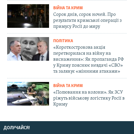
ВІЙНА ТА КРИМ
Сорок днів, сорок ночей. Про
результати кримської операції з
примусу Росії до миру
ПОЛІТИКА
«Короткострокова акція
перетворилася на війну на
виснаження»: Як пропаганда РФ
у Криму пояснює невдачі «СВО»
та залякує «мінними атаками»
ВІЙНА ТА КРИМ
«Полювання на колони». Як ЗСУ
ріжуть військову логістику Росії в
Криму
ДОЛУЧАЙСЯ!