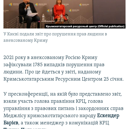
ВІДЕОУРОКИ «ELIFBE»
Русский
СВІДЧЕННЯ ОКУПАЦІЇ
Qırımtatar
УКРАЇНСЬКА ПРОБЛЕМА КРИМУ
У Києві подали звіт про порушення прав людини в
ДОЛУЧАЙСЯ!
ІНФОГРАФІКА
анексованому Криму
2021 року в анексованому Росією Криму
Усі сайти RFE/RL
зафіксували 1785 випадків порушення прав
людини. Про це йдеться у звіті, наданому
Кримськотатарським Ресурсним Центром 25 січня.
У пресконференції, на якій було представлено звіт,
взяли участь голова правління КРЦ, голова
управління з правових питань і закордонних справ
Меджлісу кримськотатарського народу
Ескендер
Барієв
, а також менеджер з комунікацій КРЦ