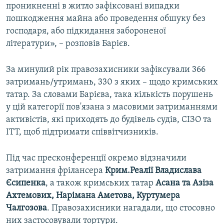
проникненні в житло зафіксовані випадки
пошкодження майна або проведення обшуку без
господаря, або підкидання забороненої
літератури», – розповів Барієв.
За минулий рік правозахисники зафіксували 366
затримань/утримань, 330 з яких – щодо кримських
татар. За словами Барієва, така кількість порушень
у цій категорії пов'язана з масовими затриманнями
активістів, які приходять до будівель судів, СІЗО та
ІТТ, щоб підтримати співвітчизників.
Під час пресконференції окремо відзначили
затримання фрілансера
Крим.Реалії Владислава
Єсипенка
, а також кримських татар
Асана та Азіза
Ахтемових, Нарімана Аметова, Куртумера
Чалгозова
. Правозахисники нагадали, що стосовно
них застосовували тортури.