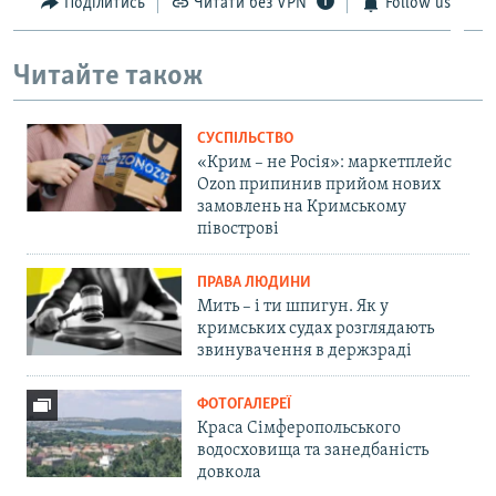
Поділитись
Читати без VPN
Follow us
Читайте також
СУСПІЛЬСТВО
«Крим – не Росія»: маркетплейс
Ozon припинив прийом нових
замовлень на Кримському
півострові
ПРАВА ЛЮДИНИ
Мить – і ти шпигун. Як у
кримських судах розглядають
звинувачення в держзраді
ФОТОГАЛЕРЕЇ
Краса Сімферопольського
водосховища та занедбаність
довкола