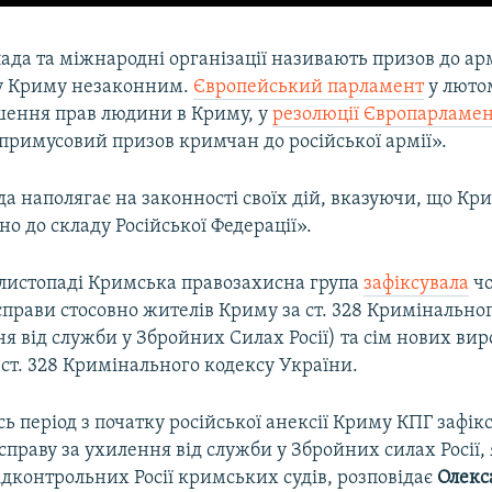
ада та міжнародні організації називають призов до армі
у Криму незаконним.
Європейський парламент
у люто
шення прав людини в Криму, у
резолюції Європарламен
примусовий призов кримчан до російської армії».
да наполягає на законності своїх дій, вказуючи, що Кри
о до складу Російської Федерації».
 листопаді Кримська правозахисна група
зафіксувала
чо
прави стосовно жителів Криму за ст. 328 Кримінально
ня від служби у Збройних Силах Росії) та сім нових вир
ст. 328 Кримінального кодексу України.
сь період з початку російської анексії Криму КПГ зафік
праву за ухилення від служби у Збройних силах Росії, 
ідконтрольних Росії кримських судів, розповідає
Олекс