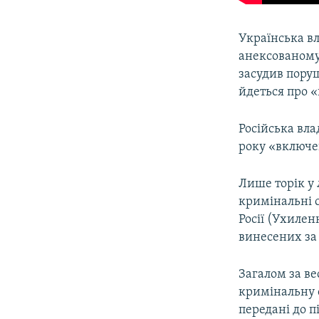
Українська вл
анексованом
засудив пору
йдеться про «
Російська вла
року «включен
Лише торік у
кримінальні с
Росії (Ухилен
винесених за 
Загалом за ве
кримінальну с
передані до п