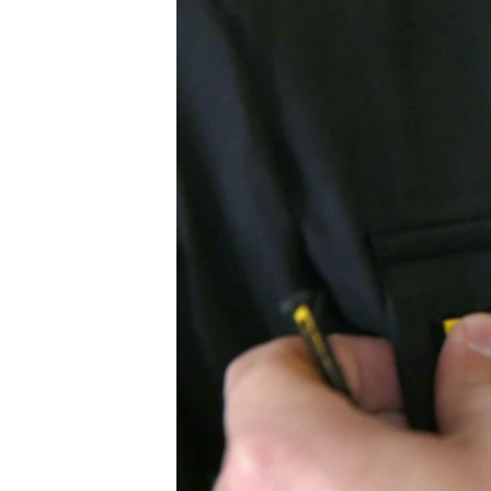
ВІДЕОУРОКИ «ELIFBE»
СВІДЧЕННЯ ОКУПАЦІЇ
УКРАЇНСЬКА ПРОБЛЕМА КРИМУ
ІНФОГРАФІКА