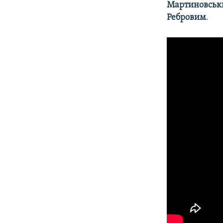
Мартиновсь
Ребровим
.