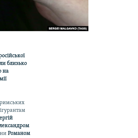
російської
али близько
о на
мії
кримських
фігурантам
ергій
лександром
ини
Романом