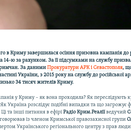
-го в Криму завершилася осіння призовна кампанія до 
ла 14-ю за рахунком. За її підсумками на службу призв
кримчан. За даними
Прокуратури АРК і Севастополя
, щ
астині України, з 2015 року на службу до російської ар
лизько 34 тисяч жителів Криму.
панія у Криму – як вона проходила? Як переслідують 
 Як Україна розслідує подібні випадки та що загрожує 
 Ці та інші питання в ефірі
Радіо Крим.Реалії
ведучий
С
говорював із членом Кримської правозахисної групи
О
спертом Українського регіонального центру з прав люд