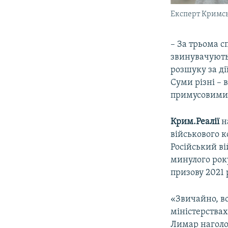
Експерт Кримсь
– За трьома 
звинувачують.
розшуку за ді
Суми різні – в
примусовими р
Крим.Реалії
н
військового к
Російський в
минулого року
призову 2021 
«Звичайно, в
міністерствах
Лимар наголо