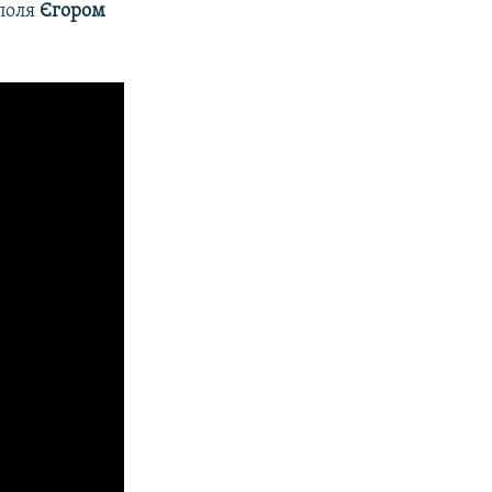
ополя
Єгором