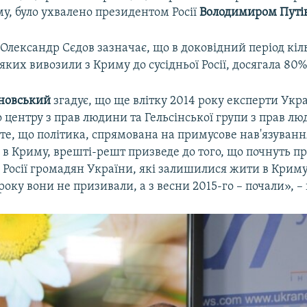
у, було ухвалено президентом Росії
Володимиром Пут
 Олександр Сєдов зазначає, що в доковідний період кіл
яких вивозили з Криму до сусідньої Росії, досягала 80%
новський
згадує, що ще влітку 2014 року експерти Укр
 центру з прав людини та Гельсінської групи з прав л
те, що політика, спрямована на примусове нав'язуванн
в Криму, врешті-решт призведе до того, що почнуть п
Росії громадян України, які залишилися жити в Криму
 року вони не призивали, а з весни 2015-го – почали», –