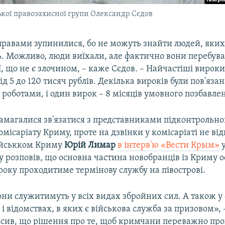
кої правозахисної групи Олександр Сєдов
справами зупинилися, бо не можуть знайти людей, яки
 Можливо, люди виїхали, але фактично вони перебуваю
ї, що не є злочином, – каже Сєдов. – Найчастіші вирок
ід 5 до 120 тисяч рублів. Декілька вироків були пов'язан
оботами, і один вирок – 8 місяців умовного позбавлен
амагалися зв'язатися з представниками підконтрольног
омісаріату Криму, проте на дзвінки у комісаріаті не від
ійськком Криму
Юрій Лимар
в інтерв'ю «Вести Крым»
у
 розповів, що основна частина новобранців із Криму о
року проходитиме термінову службу на півострові.
они служитимуть у всіх видах збройних сил. А також у
 і відомствах, в яких є військова служба за призовом», –
сив, що рішення про те, щоб кримчани переважно пр