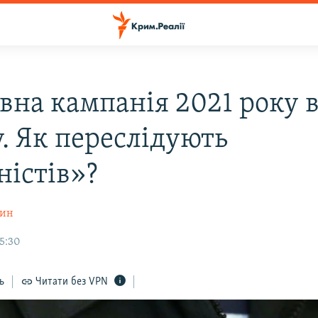
вна кампанія 2021 року 
. Як переслідують
ністів»?
шин
15:30
ь
Читати без VPN