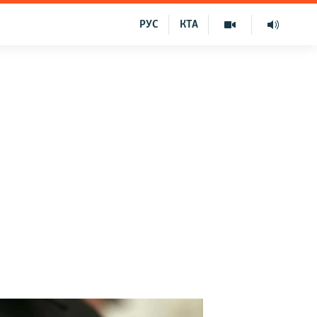
РУС
КТА
в