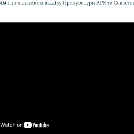
ким
і начальником відділу Прокуратури АРК та Севаст