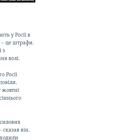
х
ть у Росії в
и – це штрафи.
і з
ня волі.
о Росії
повіли.
 жовтні
сіннього
 силових
 сказав він.
оходили