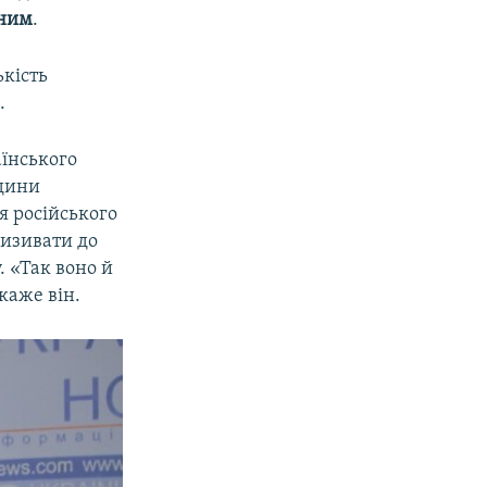
іним
.
ькість
.
аїнського
юдини
я російського
ризивати до
. «Так воно й
 каже він.