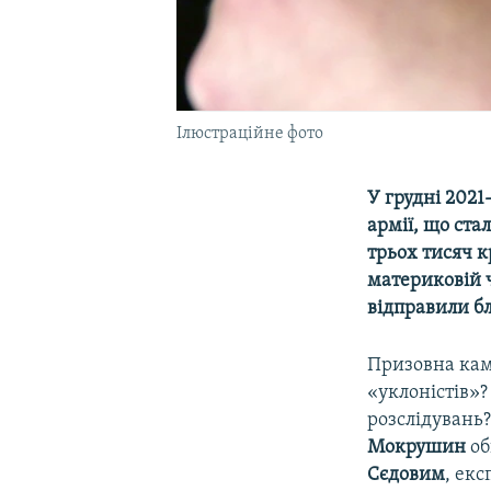
Ілюстраційне фото
У грудні 2021
армії, що ста
трьох тисяч 
материковій ч
відправили б
Призовна кам
«уклоністів»?
розслідувань?
Мокрушин
об
Сєдовим
, ек