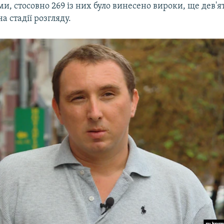
ми, стосовно 269 із них було винесено вироки, ще дев'я
а стадії розгляду.