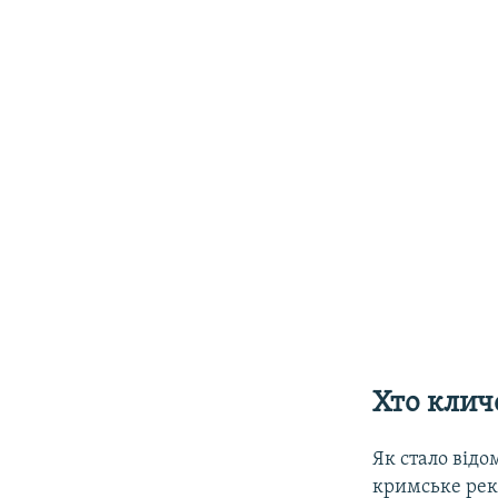
Хто клич
Як стало від
кримське рек