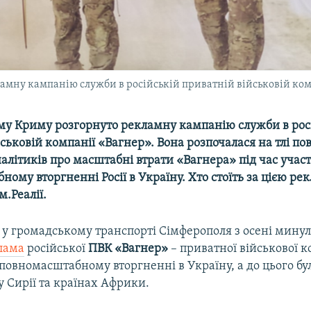
амну кампанію служби в російській приватній військовій ко
му Криму розгорнуто рекламну кампанію служби в рос
ськовій компанії «Вагнер». Вона розпочалася на тлі по
алітиків про масштабні втрати «Вагнера» під час участ
ому вторгненні Росії в Україну. Хто стоїть за цією ре
м.Реалії.
 у громадському транспорті Сімферополя з осені минул
клама
російської
ПВК «Вагнер»
– приватної військової к
 повномасштабному вторгненні в Україну, а до цього бу
у Сирії та країнах Африки.