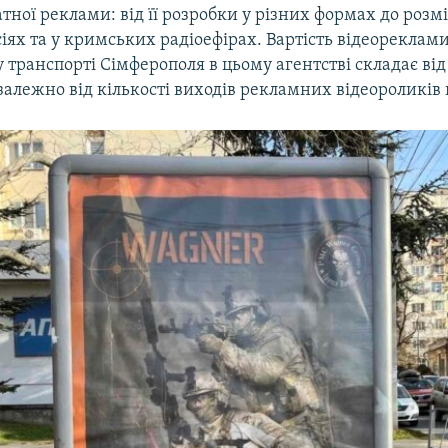
ної реклами: від її розробки у різних формах до роз
іях та у кримських радіоефірах. Вартість відеореклами
транспорті Сімферополя в цьому агентстві складає від 
 залежно від кількості виходів рекламних відеороликів 