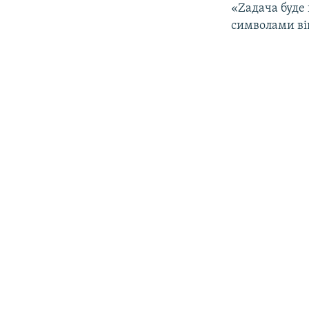
«Zадача буде 
символами ві