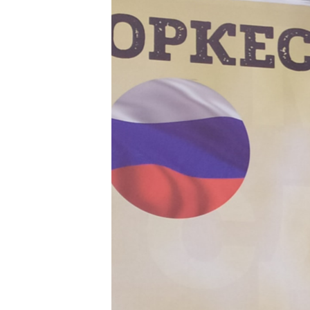
ВІДЕОУРОКИ «ELIFBE»
СВІДЧЕННЯ ОКУПАЦІЇ
УКРАЇНСЬКА ПРОБЛЕМА КРИМУ
ІНФОГРАФІКА