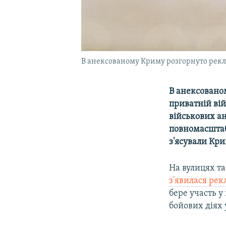
В анексованому Криму розгорнуто рекл
В анексовано
приватній вій
військових ан
повномасштабн
з'ясували Кри
На вулицях та
з'явилася ре
бере участь у
бойових діях 