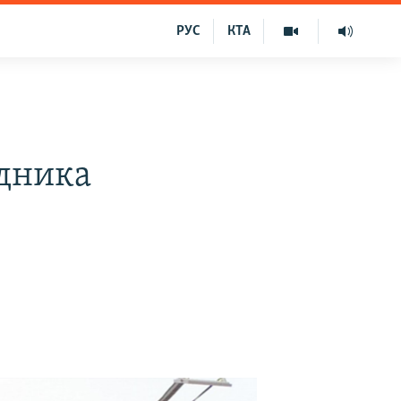
РУС
КТА
дника