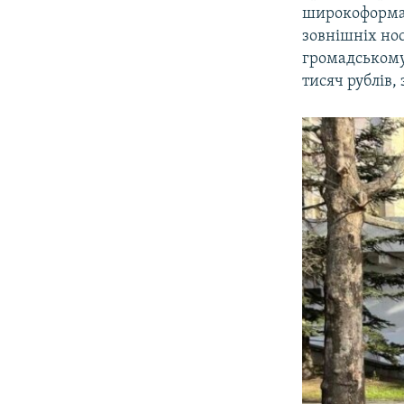
широкоформат
зовнішніх нос
громадському 
тисяч рублів,