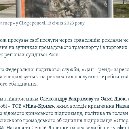
агнер» у Сімферополі, 13 січня 2023 року
ож просуває свої послуги через трансляцію реклами ч
ння на зупинках громадського транспорту і в торгових
 регіонах сусідньої Росії.
єю Федеральної податкової служби, «Дан-Трейд» зареєс
а спеціалізується на рекламних послугах і виробництві
ого обладнання.
рма підприємцям
Олександру Вахрамову
та
Ользі Діюк
,
обі – ТОВ
«Ніка-Крим»
, яким володіє кримчанка
Натал
ю відомого кримського підприємця, політика та голови
осійського громадського об'єднання підприємців «Опора
ка
. Наталія та Сергій Лапенки разом вели бізнес у сфер