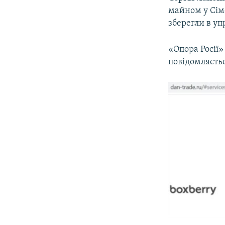
майном у Сімф
зберегли в уп
«Опора Росії»
повідомляєтьс