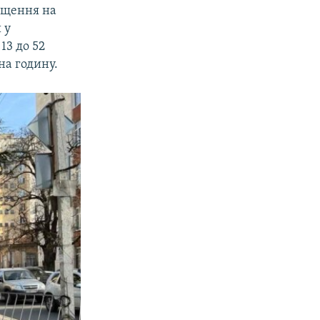
міщення на
 у
13 до 52
на годину.