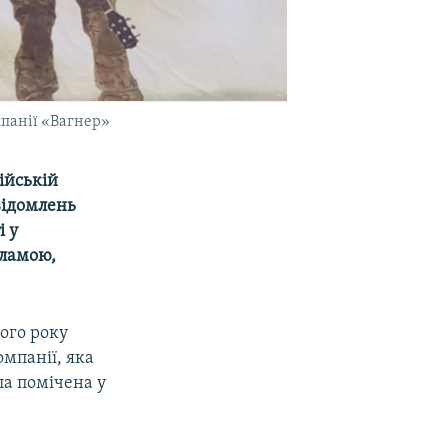
мпанії «Вагнер»
ійській
відомлень
і у
кламою,
ого року
омпанії, яка
ла помічена у