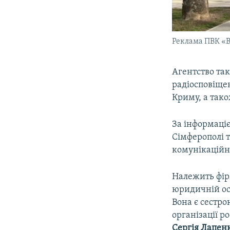
Реклама ПВК «В
Агентство так
радіосповіще
Криму, а також
За інформаці
Сімферополі т
комунікаційн
Належить фі
юридичній ос
Вона є сестро
організації р
Сергія Лапен