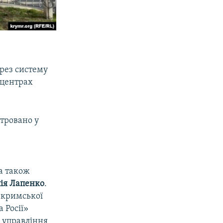
ерез систему
 центрах
тровано у
 а також
ія Лапенко
.
 кримської
 Росії»
і управління