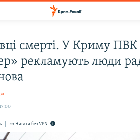
вці смерті. У Криму ПВК
ер» рекламують люди ра
нова
ва
17:00
ь
Читати без VPN