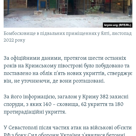
Бомбосховище в підвальних приміщеннях у Ялті, листопад
2022 року
За офіційними даними, протягом шести останніх
років на Кримському півострові було побудовано та
поставлено на облік п'ять нових укриттів, стверджує
він, не уточнюючи, де вони розташовані.
За його інформацією, загалом у Криму 382 захисні
споруди, з яких 140 – сховища, 62 укриття та 180
протирадіаційні укриття.
У Севастополі після частих атак на військові об'єкти
РФ з боку Сил оборони України з'явилися бетонні