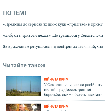
ПО ТЕМІ
«Прелюдія до серйозних дій»: куди «прилітає» в Криму
«Вибухи є, тривоги немає». Що трапилося у Севастополі?
Як кримчанам рятуватися від повітряних атак і вибухів?
Читайте також
ВІЙНА ТА КРИМ
У Севастополі уразили російську
станцію радіоелектронної
боротьби: якими будуть наслідки
ВІЙНА ТА КРИМ