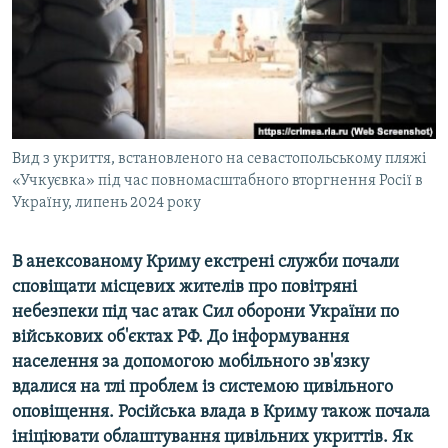
ВІДЕОУРОКИ «ELIFBE»
Русский
СВІДЧЕННЯ ОКУПАЦІЇ
Qırımtatar
УКРАЇНСЬКА ПРОБЛЕМА КРИМУ
ДОЛУЧАЙСЯ!
ІНФОГРАФІКА
Вид з укриття, встановленого на севастопольському пляжі
«Учкуєвка» під час повномасштабного вторгнення Росії в
Україну, липень 2024 року
Усі сайти RFE/RL
В анексованому Криму екстрені служби почали
сповіщати місцевих жителів про повітряні
небезпеки під час атак Сил оборони України по
військових об'єктах РФ. До інформування
населення за допомогою мобільного зв'язку
вдалися на тлі проблем із системою цивільного
оповіщення. Російська влада в Криму також почала
ініціювати облаштування цивільних укриттів. Як