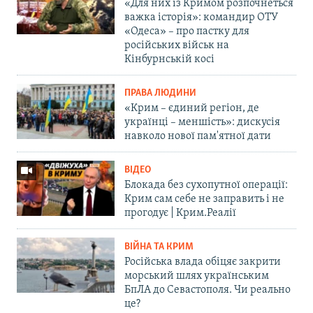
«Для них із Кримом розпочнеться
важка історія»: командир ОТУ
«Одеса» – про пастку для
російських військ на
Кінбурнській косі
ПРАВА ЛЮДИНИ
«Крим – єдиний регіон, де
українці – меншість»: дискусія
навколо нової пам'ятної дати
ВІДЕО
Блокада без сухопутної операції:
Крим сам себе не заправить і не
прогодує | Крим.Реалії
ВІЙНА ТА КРИМ
Російська влада обіцяє закрити
морський шлях українським
БпЛА до Севастополя. Чи реально
це?