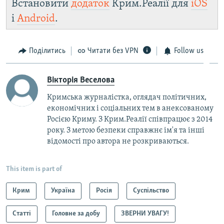
Встановити
додаток
Крим.Реалії для
iOS
і
Android
.
Поділитись
Читати без VPN
Follow us
Вікторія Веселова
Кримська журналістка, оглядач політичних,
економічних і соціальних тем в анексованому
Росією Криму. З Крим.Реалії співпрацює з 2014
року. З метою безпеки справжнє ім'я та інші
відомості про автора не розкриваються.
This item is part of
Крим
Україна
Росія
Суспільство
Статті
Головне за добу
ЗВЕРНИ УВАГУ!