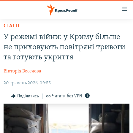
Доступність
посилання
Перейти
СТАТТІ
до
НОВИНИ
У режимі війни: у Криму більше
основного
ВОДА.КРИМ
матеріалу
не приховують повітряні тривоги
ВІДЕО ТА ФОТО
Перейти
та готують укриття
до
ПОЛІТИКА
основної
Вікторія Веселова
БЛОГИ
навігації
Перейти
20 травень 2026, 09:55
ПОГЛЯД
до
ІНТЕРВ'Ю
Поділитись
Читати без VPN
пошуку
ВСЕ ЗА ДЕНЬ
СПЕЦПРОЕКТИ
ЯК ОБІЙТИ БЛОКУВАННЯ
ДЕПОРТАЦІЯ