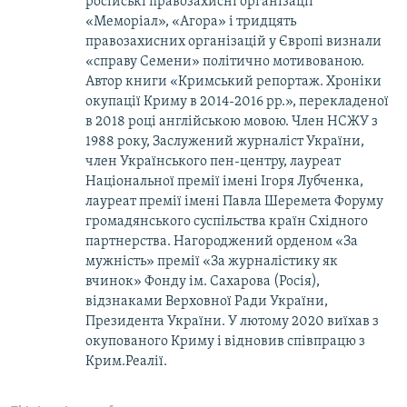
російські правозахисні організації
«Меморіал», «Агора» і тридцять
правозахисних організацій у Європі визнали
«справу Семени» політично мотивованою.
Автор книги «Кримський репортаж. Хроніки
окупації Криму в 2014-2016 рр.», перекладеної
в 2018 році англійською мовою. Член НСЖУ з
1988 року, Заслужений журналіст України,
член Українського пен-центру, лауреат
Національної премії імені Ігоря Лубченка,
лауреат премії імені Павла Шеремета Форуму
громадянського суспільства країн Східного
партнерства. Нагороджений орденом «За
мужність» премії «За журналістику як
вчинок» Фонду ім. Сахарова (Росія),
відзнаками Верховної Ради України,
Президента України. У лютому 2020 виїхав з
окупованого Криму і відновив співпрацю з
Крим.Реалії.