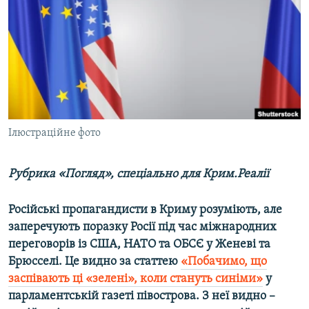
ВІДЕОУРОКИ «ELIFBE»
Русский
СВІДЧЕННЯ ОКУПАЦІЇ
Qırımtatar
УКРАЇНСЬКА ПРОБЛЕМА КРИМУ
ДОЛУЧАЙСЯ!
ІНФОГРАФІКА
Ілюстраційне фото
Усі сайти RFE/RL
Рубрика «Погляд», спеціально для Крим.Реалії
Російські пропагандисти в Криму розуміють, але
заперечують поразку Росії під час міжнародних
переговорів із США, НАТО та ОБСЄ у Женеві та
Брюсселі. Це видно за статтею
«Побачимо, що
заспівають ці «зелені», коли стануть синіми»
у
парламентській газеті півострова. З неї видно –