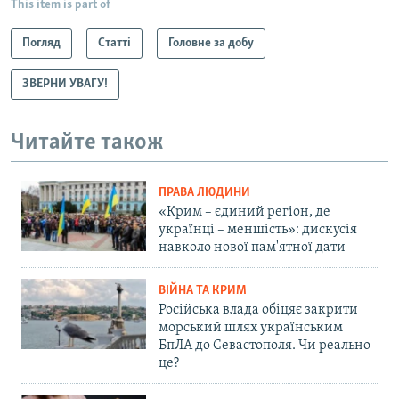
This item is part of
Погляд
Статті
Головне за добу
ЗВЕРНИ УВАГУ!
Читайте також
ПРАВА ЛЮДИНИ
«Крим – єдиний регіон, де
українці – меншість»: дискусія
навколо нової пам'ятної дати
ВІЙНА ТА КРИМ
Російська влада обіцяє закрити
морський шлях українським
БпЛА до Севастополя. Чи реально
це?