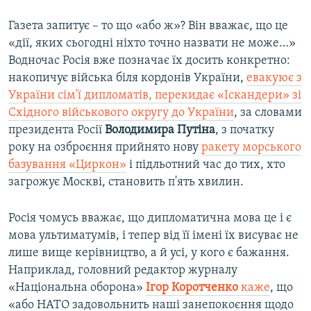
Газета запитує – то що «або ж»? Він вважає, що це
«дії, яких сьогодні ніхто точно назвати не може…»
Водночас Росія вже позначає їх досить конкретно:
накопичує війська біля кордонів України,
евакуює з
України сім'ї дипломатів, перекидає «Іскандери» зі
Східного військового округу до України
, за словами
президента Росії
Володимира Путіна
, з початку
року на озброєння прийнято нову
ракету морського
базування «Циркон»
і підльотний час до тих, хто
загрожує Москві, становить п'ять хвилин.
Росія чомусь вважає, що дипломатична мова це і є
мова ультиматумів, і тепер від її імені їх висуває не
лише вище керівництво, а й усі, у кого є бажання.
Наприклад, головний редактор журналу
«Національна оборона»
Ігор Коротченко
каже
, що
«або НАТО задовольнить наші занепокоєння щодо