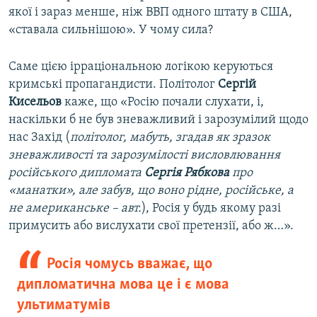
якої і зараз менше, ніж ВВП одного штату в США,
«ставала сильнішою». У чому сила?
Саме цією ірраціональною логікою керуються
кримські пропагандисти. Політолог
Сергій
Кисельов
каже, що «Росію почали слухати, і,
наскільки б не був зневажливий і зарозумілий щодо
нас Захід (
політолог, мабуть, згадав як зразок
зневажливості та зарозумілості висловлювання
російського дипломата
Сергія Рябкова
про
«манатки», але забув, що воно рідне, російське, а
не американське – авт.
), Росія у будь якому разі
примусить або вислухати свої претензії, або ж…».
Росія чомусь вважає, що
дипломатична мова це і є мова
ультиматумів