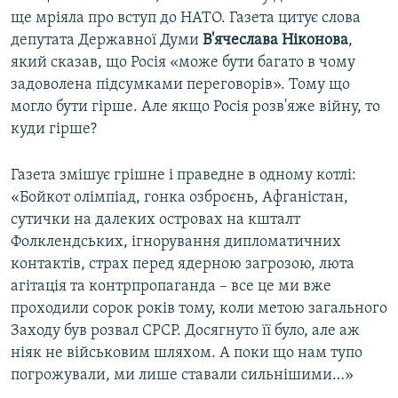
ще мріяла про вступ до НАТО. Газета цитує слова
депутата Державної Думи
В'ячеслава Ніконова
,
який сказав, що Росія «може бути багато в чому
задоволена підсумками переговорів». Тому що
могло бути гірше. Але якщо Росія розв'яже війну, то
куди гірше?
Газета змішує грішне і праведне в одному котлі:
«Бойкот олімпіад, гонка озброєнь, Афганістан,
сутички на далеких островах на кшталт
Фолклендських, ігнорування дипломатичних
контактів, страх перед ядерною загрозою, люта
агітація та контрпропаганда – все це ми вже
проходили сорок років тому, коли метою загального
Заходу був розвал СРСР. Досягнуто її було, але аж
ніяк не військовим шляхом. А поки що нам тупо
погрожували, ми лише ставали сильнішими…»