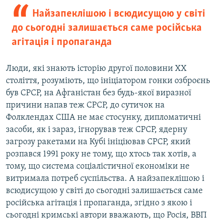
Найзапеклішою і всюдисущою у світі
до сьогодні залишається саме російська
агітація і пропаганда
Люди, які знають історію другої половини ХХ
століття, розуміють, що ініціатором гонки озброєнь
був СРСР, на Афганістан без будь-якої виразної
причини напав теж СРСР, до сутичок на
Фолклендах США не має стосунку, дипломатичні
засоби, як і зараз, ігнорував теж СРСР, ядерну
загрозу ракетами на Кубі ініціював СРСР, який
розпався 1991 року не тому, що хтось так хотів, а
тому, що система соціалістичної економіки не
витримала потреб суспільства. А найзапеклішою і
всюдисущою у світі до сьогодні залишається саме
російська агітація і пропаганда, згідно з якою і
сьогодні кримські автори вважають, що Росія, ВВП