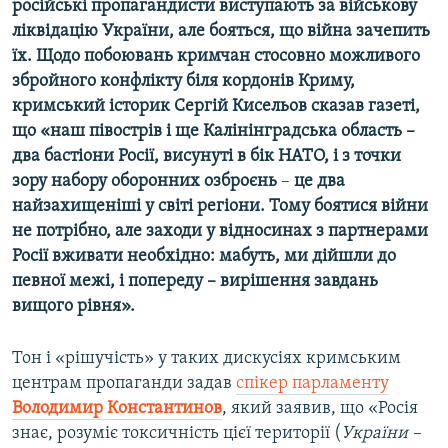
російські пропагандисти виступають за військову
ліквідацію України, але бояться, що війна зачепить
їх. Щодо побоювань кримчан стосовно можливого
збройного конфлікту біля кордонів Криму,
кримський історик Сергій Кисельов сказав газеті,
що «наш півострів і ще Калінінградська область –
два бастіони Росії, висунуті в бік НАТО, і з точки
зору набору оборонних озброєнь
–​
це два
найзахищеніші у світі регіони. Тому боятися війни
не потрібно, але заходи у відносинах з партнерами
Росії вживати необхідно: мабуть, ми дійшли до
певної межі, і попереду – вирішення завдань
вищого рівня».
Тон і «рішучість» у таких дискусіях кримським
центрам пропаганди задав
спікер парламенту
Володимир Константинов
, який заявив, що «Росія
знає, розуміє токсичність цієї території (
України –