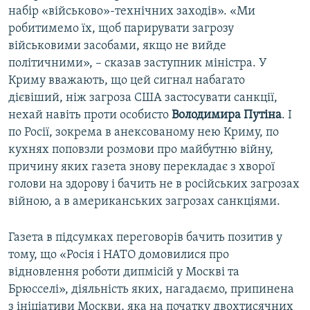
набір «військово»-технічних заходів». «Ми
робитимемо їх, щоб парирувати загрозу
військовими засобами, якщо не вийде
політичними», – сказав заступник міністра. У
Криму вважають, що цей сигнал набагато
дієвіший, ніж загроза США застосувати санкції,
нехай навіть проти особисто
Володимира Путіна
. І
по Росії, зокрема в анексованому нею Криму, по
кухнях поповзли розмови про майбутню війну,
причину яких газета знову перекладає з хворої
голови на здорову і бачить не в російських загрозах
війною, а в американських загрозах санкціями.
Газета в підсумках переговорів бачить позитив у
тому, що «Росія і НАТО домовилися про
відновлення роботи дипмісій у Москві та
Брюсселі», діяльність яких, нагадаємо, припинена
з ініціативи Москви, яка на початку двохтисячних