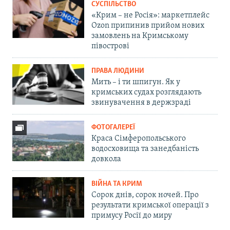
СУСПІЛЬСТВО
«Крим – не Росія»: маркетплейс
Ozon припинив прийом нових
замовлень на Кримському
півострові
ПРАВА ЛЮДИНИ
Мить – і ти шпигун. Як у
кримських судах розглядають
звинувачення в держзраді
ФОТОГАЛЕРЕЇ
Краса Сімферопольського
водосховища та занедбаність
довкола
ВІЙНА ТА КРИМ
Сорок днів, сорок ночей. Про
результати кримської операції з
примусу Росії до миру