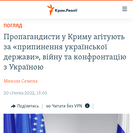
Доступність
посилання
Перейти
ПОГЛЯД
до
НОВИНИ
Пропагандисти у Криму агітують
основного
ВОДА.КРИМ
матеріалу
за «припинення української
ВІДЕО ТА ФОТО
Перейти
держави», війну та конфронтацію
до
ПОЛІТИКА
з Україною
основної
БЛОГИ
навігації
Микола Семена
Перейти
ПОГЛЯД
до
20 січень 2022, 13:05
ІНТЕРВ'Ю
пошуку
ВСЕ ЗА ДЕНЬ
Поділитись
Читати без VPN
СПЕЦПРОЕКТИ
ЯК ОБІЙТИ БЛОКУВАННЯ
ДЕПОРТАЦІЯ