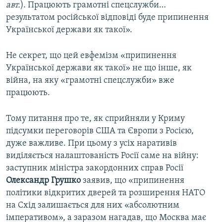
авт.
). Працюють грамотні спецслужби…
результатом російської відповіді буде припинення
Української держави як такої».
Не секрет, що цей евфемізм «припинення
Української держави як такої» не що інше, як
війна, на яку «грамотні спецслужби» вже
працюють.
Тому питання про те, як сприйняли у Криму
підсумки переговорів США та Європи з Росією,
дуже важливе. При цьому з усіх наративів
виділяється налаштованість Росії саме на війну:
заступник міністра закордонних справ Росії
Олександр Грушко
заявив, що «припинення
політики відкритих дверей та розширення НАТО
на Схід залишається для них «абсолютним
імперативом», а заразом нагадав, що Москва має