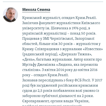
Микола Семена
Кримський журналіст, оглядач Крим.Реалії.
Закінчив факультет журналістики Київського
університету ім. Шевченка в 1976 році, в
українській журналістиці – понад 50 років.
Працював у ЗМІ Чернігівської, Запорізької
областей, більше ніж 30 років – журналістом у
Криму. Співпрацював з журналами «Известия»
(радянський період), «Дзеркало Тижня»,
«День», багатьма журналами. Автор книги про
Мустафу Джемілєва «Людина, яка перемогла
сталінізм». З квітня 2014 року до квітня 2016
року – оглядач Крим.Реалії.
Зазнавав переслідувань з боку ФСБ Росії. У 2017
році був засуджений російським кримським
судом до 2,5 років позбавлення волі умовно із
забороною публічної діяльності на 2 роки.
Європарламент, органи влади України,