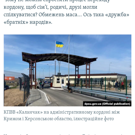
кордону, щоб сім'ї, родичі, друзі могли
спілкуватися? Обмежень маса... Ось така «дружба»
«братніх» народів».
КПВВ «Каланчак» на адміністративному кордоні між
Кримом і Херсонською областю, ілюстраційне фото