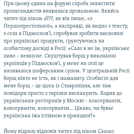
При цьому єдина на форумі спроба захистити
пропагандистів виявилася провальною. Якийсь
читач під ніком
dl77
, як він пише, «з
Першопрестольної», а насправді, як видно з тексту,
з села в Підмосков'ї, спробував зробити висновки
про українські продукти, ґрунтуючись на
особистому досвіді в Росії: «Сало я не їм, українське
пиво – неякісне. Скуштував борщ у виконанні
українців у Підмосков'ї, у мене на селі це
називалося шоферським супом. У центральній Росії
борщ ніхто не їсть, як і мамалигу. Особисто для
мене борщ – це щось із Ставропілля, але там
помідори просто з тарілки вискакують. Ходив до
українських ресторанів у Москві – консерванти,
консерванти, консерванти… Цікаво, чи буває
українська їжа їстівною в принципі?»
Йому відразу відповів читач під ніком
Сашко