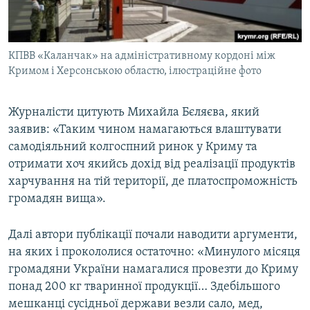
КПВВ «Каланчак» на адміністративному кордоні між
Кримом і Херсонською областю, ілюстраційне фото
Журналісти цитують Михайла Бєляєва, який
заявив: «Таким чином намагаються влаштувати
самодіяльний колгоспний ринок у Криму та
отримати хоч якийсь дохід від реалізації продуктів
харчування на тій території, де платоспроможність
громадян вища».
Далі автори публікації почали наводити аргументи,
на яких і прокололися остаточно: «Минулого місяця
громадяни України намагалися провезти до Криму
понад 200 кг тваринної продукції… Здебільшого
мешканці сусідньої держави везли сало, мед,