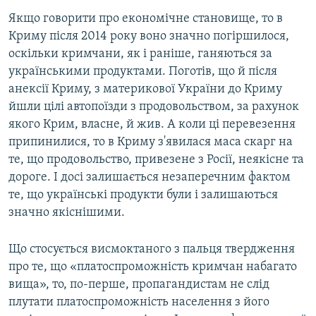
Якщо говорити про економічне становище, то в
Криму після 2014 року воно значно погіршилося,
оскільки кримчани, як і раніше, ганяються за
українськими продуктами. Поготів, що й після
анексії Криму, з материкової України до Криму
йшли цілі автопоїзди з продовольством, за рахунок
якого Крим, власне, й жив. А коли ці перевезення
припинилися, то в Криму з'явилася маса скарг на
те, що продовольство, привезене з Росії, неякісне та
дороге. І досі залишається незаперечним фактом
те, що українські продукти були і залишаються
значно якіснішими.
Що стосується висмоктаного з пальця твердження
про те, що «платоспроможність кримчан набагато
вища», то, по-перше, пропагандистам не слід
плутати платоспроможність населення з його