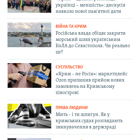
українці – меншість»: дискусія
навколо нової пам'ятної дати
ВІЙНА ТА КРИМ
Російська влада обіцяє закрити
морський шлях українським
БпЛА до Севастополя. Чи реально
це?
СУСПІЛЬСТВО
«Крим – не Росія»: маркетплейс
Ozon припинив прийом нових
замовлень на Кримському
півострові
ПРАВА ЛЮДИНИ
Мить – і ти шпигун. Як у
кримських судах розглядають
звинувачення в держзраді