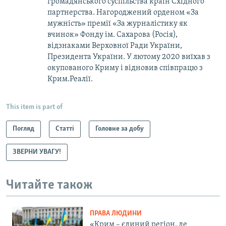
громадянського суспільства країн Східного
партнерства. Нагороджений орденом «За
мужність» премії «За журналістику як
вчинок» Фонду ім. Сахарова (Росія),
відзнаками Верховної Ради України,
Президента України. У лютому 2020 виїхав з
окупованого Криму і відновив співпрацю з
Крим.Реалії.
This item is part of
Погляд
Статті
Головне за добу
ЗВЕРНИ УВАГУ!
Читайте також
ПРАВА ЛЮДИНИ
«Крим – єдиний регіон, де