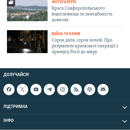
ФОТОГАЛЕРЕЇ
Краса Сімферопольського
водосховища та занедбаність
довкола
ВІЙНА ТА КРИМ
Сорок днів, сорок ночей. Про
результати кримської операції з
примусу Росії до миру
ДОЛУЧАЙСЯ!
ПІДТРИМКА
ІНФО