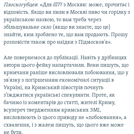
Плоскогубцев
: «Для dl77 з Москви: може, прочитає і
відповість. Якщо ви пили в Москві пиво чи горілку з
українською назвою, то вам треба через
збільшувальне скло (якщо ви знаєте, що це)
знайти, ким зроблено те, що вам продають. Прошу
розповісти також про наїдки з Підмосков'я».
Але повернемося до публікації. Навіть у дрібницях
автори цього фейку напартачили. Вони пишуть, що
кримчани раніше висловлювали побоювання, що у
зв'язку з погіршенням економічної ситуації в
Україні, на Кримський півострів почнуть
з'їжджатися українські спекулянти. Проте, як
бачимо із коментарів до статті, жителі Криму,
всупереч твердженням кримських ЗМІ,
висловлюють із цього приводу не «побоювання», а
схвалення, і з жалем пишуть, що цього вже може
не бути.