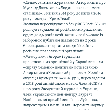
«День», багатьма журналами. Автор книги про
Мустафу Джемілєва «Людина, яка перемогла
сталінізм». З квітня 2014 року до квітня 2016
року – оглядач Крим.Реалії.
Зазнавав переслідувань з боку ФСБ Росії. У 2017
році був засуджений російським кримським
судом до 2,5 років позбавлення волі умовно із
забороною публічної діяльності на 2 роки.
Європарламент, органи влади України,
російські правозахисні організації
«Меморіал», «Агора» і тридцять
правозахисних організацій у Європі визнали
«справу Семени» політично мотивованою.
Автор книги «Кримський репортаж. Хроніки
окупації Криму в 2014-2016 рр.», перекладеної
в 2018 році англійською мовою. Член НСЖУ з
1988 року, Заслужений журналіст України,
член Українського пен-центру, лауреат
Національної премії імені Ігоря Лубченка,
лауреат премії імені Павла Шеремета Форуму