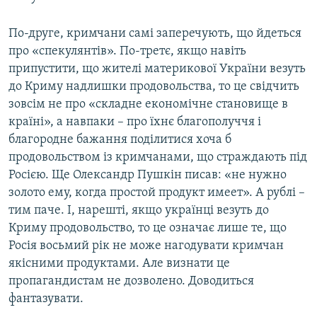
По-друге, кримчани самі заперечують, що йдеться
про «спекулянтів». По-третє, якщо навіть
припустити, що жителі материкової України везуть
до Криму надлишки продовольства, то це свідчить
зовсім не про «складне економічне становище в
країні», а навпаки – про їхнє благополуччя і
благородне бажання поділитися хоча б
продовольством із кримчанами, що страждають під
Росією. Ще Олександр Пушкін писав: «не нужно
золото ему, когда простой продукт имеет». А рублі –
тим паче. І, нарешті, якщо українці везуть до
Криму продовольство, то це означає лише те, що
Росія восьмий рік не може нагодувати кримчан
якісними продуктами. Але визнати це
пропагандистам не дозволено. Доводиться
фантазувати.