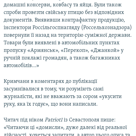
домашні консерви, ковбасу та яйця. Були також
спроби провезти свійську птицю без відповідних
документів. Виявивши контрафактну продукцію,
інспектори Россільгоспнагляду (Россельхознадзора)
повернули її назад на територію суміжної держави.
Товари були виявлені в автомобільних пунктах
пропуску «Армянськ», «Перекоп», «Джанкой» у
ручній поклажі громадян, а також багажниках
автомобілів…»
Кримчани в коментарях до публікації
засумнівалися в тому, чи розуміють самі
журналісти, які не вважають за сором «укусити
руку, яка їх годує», що вони написали.
Читач під ніком
Patriot1
із Севастополя пише:
«Читаючи ці «домисли», дуже далекі від реальної
дійсності, хочеться запитати, а автор цього опуса та