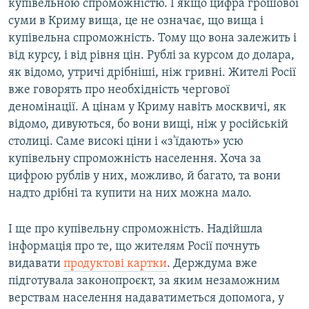
купівельною спроможністю. І якщо цифра грошової
суми в Криму вища, це не означає, що вища і
купівельна спроможність. Тому що вона залежить і
від курсу, і від рівня цін. Рублі за курсом до долара,
як відомо, утричі дрібніші, ніж гривні. Жителі Росії
вже говорять про необхідність чергової
деномінації. А цінам у Криму навіть москвичі, як
відомо, дивуються, бо вони вищі, ніж у російській
столиці. Саме високі ціни і «з'їдають» усю
купівельну спроможність населення. Хоча за
цифрою рублів у них, можливо, й багато, та вони
надто дрібні та купити на них можна мало.
І ще про купівельну спроможність. Надійшла
інформація про те, що жителям Росії почнуть
видавати
продуктові картки
. Держдума вже
підготувала законопроєкт, за яким незаможним
верствам населення надаватиметься допомога, у