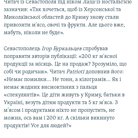
Читач із Севастополя під ніком
Лаїш
із ностальгією
зазначив: «Так хочеться, щоб із Херсонської та
Миколаївської областей до Криму знову стали
привозити м'ясо, овочі та фрукти. Але цього вже,
мабуть, ніколи не буде».
Севастополець
Ігор Буркальцев
спробував
поправити авторів публікації: «200 кг м'ясної
продукції за місяць. Це на продаж? Зрозуміло, що
собі чи родичам». Читач
Patriot1
доповнив його:
«Немає помилки... Не тонн, а кілограмів... Як і
немає жодних висмоктаних з пальця
«спекулянтів». Це діти живуть у Криму, батьки в
Україні, везуть дітям продукти та 5 кг м'яса. З
м'ясом і продуктами ніхто не пропустить, не
можна, ось вам і 200 кг. А скільки викинуто
продуктів! Усе для людей?»