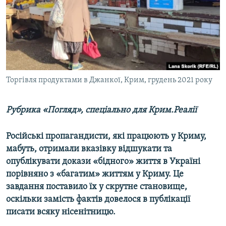
ВІДЕОУРОКИ «ELIFBE»
Русский
СВІДЧЕННЯ ОКУПАЦІЇ
Qırımtatar
УКРАЇНСЬКА ПРОБЛЕМА КРИМУ
ДОЛУЧАЙСЯ!
ІНФОГРАФІКА
Торгівля продуктами в Джанкої, Крим, грудень 2021 року
Рубрика «Погляд», спеціально для Крим.Реалії
Усі сайти RFE/RL
Російські пропагандисти, які працюють у Криму,
мабуть, отримали вказівку відшукати та
опублікувати докази «бідного» життя в Україні
порівняно з «багатим» життям у Криму. Це
завдання поставило їх у скрутне становище,
оскільки замість фактів довелося в публікації
писати всяку нісенітницю.