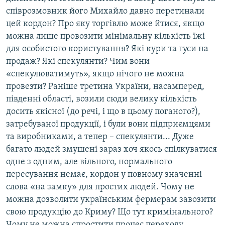
співрозмовник його Михайло давно перетинали
цей кордон? Про яку торгівлю може йтися, якщо
можна лише провозити мінімальну кількість їжі
для особистого користування? Які кури та гуси на
продаж? Які спекулянти? Чим вони
«спекулюватимуть», якщо нічого не можна
провезти? Раніше третина України, насамперед,
південні області, возили сюди велику кількість
досить якісної (до речі, і що в цьому поганого?),
затребуваної продукції, і були вони підприємцями
та виробниками, а тепер – спекулянти... Дуже
багато людей змушені зараз хоч якось спілкуватися
одне з одним, але вільного, нормального
пересування немає, кордон у повному значенні
слова «на замку» для простих людей. Чому не
можна дозволити українським фермерам завозити
свою продукцію до Криму? Що тут кримінального?
Чому не можна спростити процес переходу