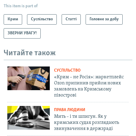
This item is part of
Крим
Суспільство
Статті
Головне за добу
ЗВЕРНИ УВАГУ!
Читайте також
СУСПІЛЬСТВО
«Крим – не Росія»: маркетплейс
Ozon припинив прийом нових
замовлень на Кримському
півострові
ПРАВА ЛЮДИНИ
Мить – і ти шпигун. Як у
кримських судах розглядають
звинувачення в держзраді