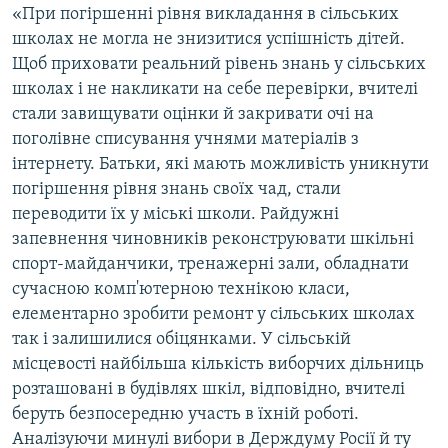
«При погіршенні рівня викладання в сільських
школах не могла не знизитися успішність дітей.
Щоб приховати реальний рівень знань у сільських
школах і не накликати на себе перевірки, вчителі
стали завищувати оцінки й закривати очі на
поголівне списування учнями матеріалів з
інтернету. Батьки, які мають можливість уникнути
погіршення рівня знань своїх чад, стали
переводити їх у міські школи. Райдужні
запевнення чиновників реконструювати шкільні
спорт-майданчики, тренажерні зали, обладнати
сучасною комп'ютерною технікою класи,
елементарно зробити ремонт у сільських школах
так і залишилися обіцянками. У сільській
місцевості найбільша кількість виборчих дільниць
розташовані в будівлях шкіл, відповідно, вчителі
беруть безпосередню участь в їхній роботі.
Аналізуючи минулі вибори в Держдуму Росії й ту