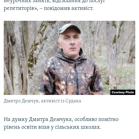
неурочних занять, відсилання до послуг
репетиторів», ‒ повідомив активіст.
Дмитро Демчук, активіст із Судака
На думку Дмитра Демчука, особливо помітно
рівень освіти впав у сільських школах.