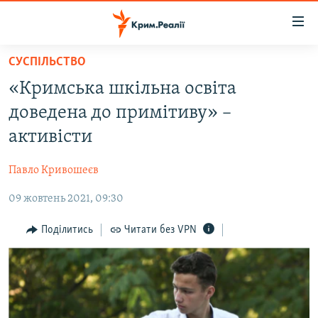
Доступність
посилання
Перейти
СУСПІЛЬСТВО
до
НОВИНИ
«Кримська шкільна освіта
основного
ВОДА.КРИМ
матеріалу
доведена до примітиву» –
ВІДЕО ТА ФОТО
Перейти
активісти
до
ПОЛІТИКА
основної
Павло Кривошеєв
БЛОГИ
навігації
Перейти
09 жовтень 2021, 09:30
ПОГЛЯД
до
ІНТЕРВ'Ю
Поділитись
Читати без VPN
пошуку
ВСЕ ЗА ДЕНЬ
СПЕЦПРОЕКТИ
ЯК ОБІЙТИ БЛОКУВАННЯ
ДЕПОРТАЦІЯ