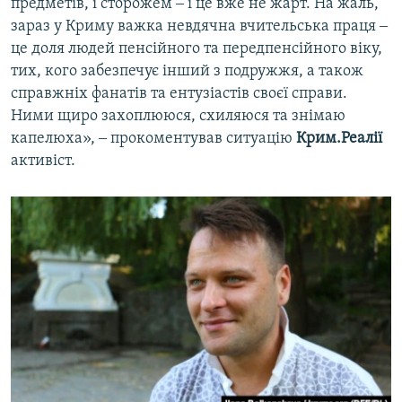
предметів, і сторожем ‒ і це вже не жарт. На жаль,
зараз у Криму важка невдячна вчительська праця ‒
це доля людей пенсійного та передпенсійного віку,
тих, кого забезпечує інший з подружжя, а також
справжніх фанатів та ентузіастів своєї справи.
Ними щиро захоплююся, схиляюся та знімаю
капелюха», ‒ прокоментував ситуацію
Крим.Реалії
активіст.