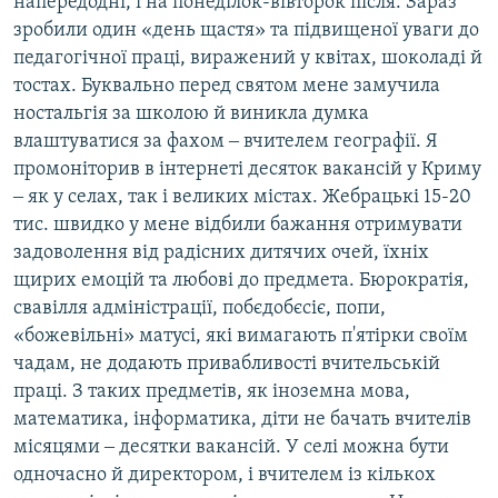
напередодні, і на понеділок-вівторок після. Зараз
зробили один «день щастя» та підвищеної уваги до
педагогічної праці, виражений у квітах, шоколаді й
тостах. Буквально перед святом мене замучила
ностальгія за школою й виникла думка
влаштуватися за фахом ‒ вчителем географії. Я
промоніторив в інтернеті десяток вакансій у Криму
‒ як у селах, так і великих містах. Жебрацькі 15-20
тис. швидко у мене відбили бажання отримувати
задоволення від радісних дитячих очей, їхніх
щирих емоцій та любові до предмета. Бюрократія,
свавілля адміністрації, побєдобєсіє, попи,
«божевільні» матусі, які вимагають п'ятірки своїм
чадам, не додають привабливості вчительській
праці. З таких предметів, як іноземна мова,
математика, інформатика, діти не бачать вчителів
місяцями ‒ десятки вакансій. У селі можна бути
одночасно й директором, і вчителем із кількох