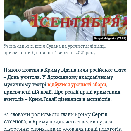
ВІДЕОУРОКИ «ELIFBE»
Русский
СВІДЧЕННЯ ОКУПАЦІЇ
Qırımtatar
УКРАЇНСЬКА ПРОБЛЕМА КРИМУ
ДОЛУЧАЙСЯ!
ІНФОГРАФІКА
Учень однієї зі шкіл Судака на урочистій лінійці,
присвяченій Дню знань 1 вересня 2021 року
Усі сайти RFE/RL
П'ятого жовтня в Криму відзначили російське свято
‒ День учителя. У Державному академічному
музичному театрі
відбулися урочисті збори
,
присвячені цій події. Про реалії праці кримських
вчителів ‒ Крим.Реалії дізналися в активістів.
За словами російського глави Криму
Сергія
Аксенова
, в Криму приділяється велика увага
створенню сприятливих умов для праці педагогів.