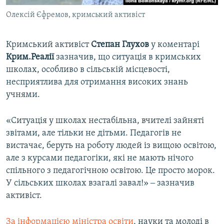
Олексій Єфремов, кримський активіст
Кримський активіст
Степан Глухов
у коментарі
Крим.Реалії
зазначив, що ситуація в кримських
школах, особливо в сільській місцевості,
несприятлива для отримання високих знань
учнями.
«Ситуація у школах нестабільна, вчителі зайняті
звітами, але тільки не дітьми. Педагогів не
вистачає, беруть на роботу людей із вищою освітою,
але з курсами педагогіки, які не мають нічого
спільного з педагогічною освітою. Це просто морок.
У сільських школах взагалі завал!» ‒ зазначив
активіст.
За інформацією міністра освіти
, науки та молоді в