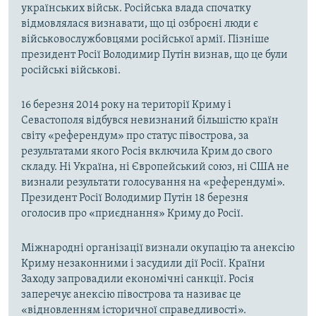
українських військ. Російська влада спочатку
відмовлялася визнавати, що ці озброєні люди є
військовослужбовцями російської армії. Пізніше
президент Росії Володимир Путін визнав, що це були
російські військові.
16 березня 2014 року на території Криму і
Севастополя відбувся невизнаний більшістю країн
світу «референдум» про статус півострова, за
результатами якого Росія включила Крим до свого
складу. Ні Україна, ні Європейський союз, ні США не
визнали результати голосування на «референдумі».
Президент Росії Володимир Путін 18 березня
оголосив про «приєднання» Криму до Росії.
Міжнародні організації визнали окупацію та анексію
Криму незаконними і засудили дії Росії. Країни
Заходу запровадили економічні санкції. Росія
заперечує анексію півострова та називає це
«відновленням історичної справедливості».