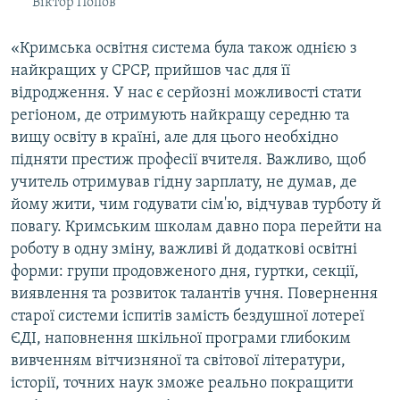
Віктор Попов
«Кримська освітня система була також однією з
найкращих у СРСР, прийшов час для її
відродження. У нас є серйозні можливості стати
регіоном, де отримують найкращу середню та
вищу освіту в країні, але для цього необхідно
підняти престиж професії вчителя. Важливо, щоб
учитель отримував гідну зарплату, не думав, де
йому жити, чим годувати сім'ю, відчував турботу й
повагу. Кримським школам давно пора перейти на
роботу в одну зміну, важливі й додаткові освітні
форми: групи продовженого дня, гуртки, секції,
виявлення та розвиток талантів учня. Повернення
старої системи іспитів замість бездушної лотереї
ЄДІ, наповнення шкільної програми глибоким
вивченням вітчизняної та світової літератури,
історії, точних наук зможе реально покращити