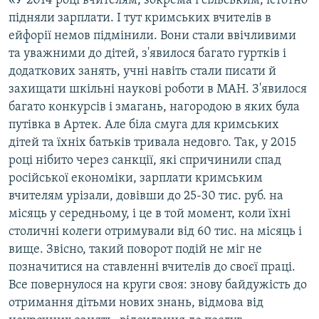
«У 2014 році вчителям, зокрема і сільським, істотно
підняли зарплати. І тут кримських вчителів в
ейфорії немов підмінили. Вони стали ввічливими
та уважними до дітей, з'явилося багато гуртків і
додаткових занять, учні навіть стали писати й
захищати шкільні наукові роботи в МАН. З'явилося
багато конкурсів і змагань, нагородою в яких була
путівка в Артек. Але біла смуга для кримських
дітей та їхніх батьків тривала недовго. Так, у 2015
році нібито через санкції, які спричинили спад
російської економіки, зарплати кримським
вчителям урізали, довівши до 25-30 тис. руб. на
місяць у середньому, і це в той момент, коли їхні
столичні колеги отримували від 60 тис. на місяць і
вище. Звісно, такий поворот подій не міг не
позначитися на ставленні вчителів до своєї праці.
Все повернулося на круги своя: знову байдужість до
отримання дітьми нових знань, відмова від