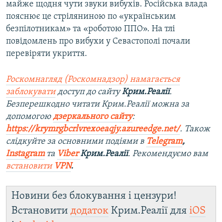
майже щодня чути звуки вибухів. Російська влада
пояснює це стріляниною по «українським
безпілотникам» та «роботою ППО». На тлі
повідомлень про вибухи у Севастополі почали
перевіряти укриття.
Роскомнагляд (Роскомнадзор) намагається
заблокувати
доступ до сайту
Крим.Реалії
.
Безперешкодно читати Крим.Реалії можна за
допомогою
дзеркального сайту
:
https://krymrgbcrlvrexoeaqjy.azureedge.net/
. Також
слідкуйте за основними подіями в
Telegram
,
Instagram
та
Viber
Крим.Реалії
. Рекомендуємо вам
встановити
VPN
.
Новини без блокування і цензури!
Встановити
додаток
Крим.Реалії для
iOS