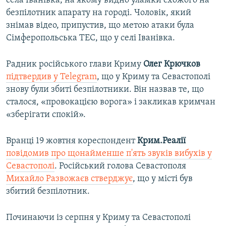
села Іванівка, на якому видно уламки схожого на
безпілотник апарату на городі. Чоловік, який
знімав відео, припустив, що метою атаки була
Сімферопольська ТЕС, що у селі Іванівка.
Радник російського глави Криму
Олег Крючков
підтвердив у Telegram
, що у Криму та Севастополі
знову були збиті безпілотники. Він назвав те, що
сталося, «провокацією ворога» і закликав кримчан
«зберігати спокій».
Вранці 19 жовтня кореспондент
Крим.Реалії
повідомив про щонайменше п'ять звуків вибухів у
Севастополі
. Російський голова Севастополя
Михайло Развожаєв стверджує
, що у місті був
збитий безпілотник.
Починаючи із серпня у Криму та Севастополі