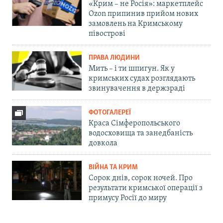
«Крим – не Росія»: маркетплейс
Ozon припинив прийом нових
замовлень на Кримському
півострові
ПРАВА ЛЮДИНИ
Мить – і ти шпигун. Як у
кримських судах розглядають
звинувачення в держзраді
ФОТОГАЛЕРЕЇ
Краса Сімферопольського
водосховища та занедбаність
довкола
ВІЙНА ТА КРИМ
Сорок днів, сорок ночей. Про
результати кримської операції з
примусу Росії до миру