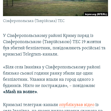
ВІДЕОУРОКИ «ELIFBE»
Русский
СВІДЧЕННЯ ОКУПАЦІЇ
Qırımtatar
Сімферопольська (Таврійська) ТЕС
УКРАЇНСЬКА ПРОБЛЕМА КРИМУ
ДОЛУЧАЙСЯ!
ІНФОГРАФІКА
У Сімферопольському районі Криму поряд із
Сімферопольською (Таврійською) ТЕС 19 жовтня
був збитий безпілотник, повідомляють російські та
Усі сайти RFE/RL
кримські Telegram-канали.
«Біля села Іванівка у Сімферопольському районі
близько сьомої години ранку збили ще один
безпілотник. Уламки впали на город одного з
будинків. Ніхто не постраждав», – повідомляє
«Mash на волне»
.
Кримські телеграм-канали
опублікував відео
із