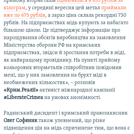
прийому вторметалів
оцінювалася в 635 рублів за
кілограм
, у середині вересня цей метал
приймали
вже по 675 рублів
, а зараз ціна склала рекордні 730
рублів. На підприємствах мідь купують за набагато
більшою ціною. Це підтверджує інформацію про
нарощування обсягів виробництва на замовлення
Міністерства оборони РФ на кримських
підприємствах, звідси й зростання потреби в міді,
як найкращому провіднику. На пункті прийому
кольорових вторметалів співробітник повідомив
мені, що у них замовлення на брухт міді в
необмежених кількостях», – розповів
«Крим.Реалії»
активіст міжнародної кампанії
#LiberateCrimea
на умовах анонімності.
Радянський дисидент і кримський правозахисник
Олег Софяник
також упевнений, що різке
підвищення цін на мідь спричинене тим, що вона є