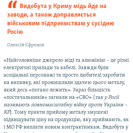
Видобута у Криму мідь йде на
заводи, а також доправляється
військовим підприємствам у сусідню
Росію
Олексій Єфремов
«Найголовніше джерело міді та алюмінію – це різні
електричні прилади та кабелі. Завжди були
асоціальні персонажі та просто любителі заробити
на випивку, які промишляли здачею цього металу,
який десь «погано лежить». Зараз більшість
«постачальників» загнали на «СВО» (
так у Росії
називають повномасштабну війну проти України –
КР
). Тому пункти прийому металу змушені
підвищувати ціну на продукцію, яку приймають, як
і МО РФ виплати новим контрактникам. Видобута у