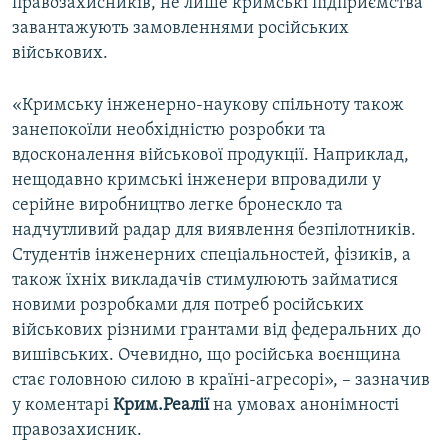
правозахисників, не лише кримські підприємства
завантажують замовленнями російських
військових.
«Кримську інженерно-наукову спільноту також
занепокоїли необхідністю розробки та
вдосконалення військової продукції. Наприклад,
нещодавно кримські інженери впровадили у
серійне виробництво легке бронескло та
надчутливий радар для виявлення безпілотників.
Студентів інженерних спеціальностей, фізиків, а
також їхніх викладачів стимулюють займатися
новими розробками для потреб російських
військових різними грантами від федеральних до
вишівських. Очевидно, що російська воєнщина
стає головною силою в країні-агресорі», – зазначив
у коментарі
Крим.Реалії
на умовах анонімності
правозахисник.