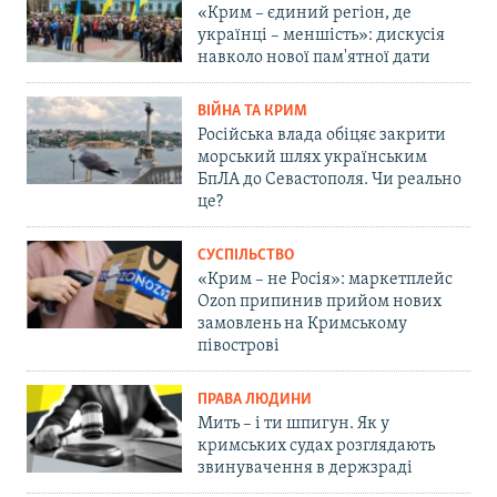
«Крим – єдиний регіон, де
українці – меншість»: дискусія
навколо нової пам'ятної дати
ВІЙНА ТА КРИМ
Російська влада обіцяє закрити
морський шлях українським
БпЛА до Севастополя. Чи реально
це?
СУСПІЛЬСТВО
«Крим – не Росія»: маркетплейс
Ozon припинив прийом нових
замовлень на Кримському
півострові
ПРАВА ЛЮДИНИ
Мить – і ти шпигун. Як у
кримських судах розглядають
звинувачення в держзраді