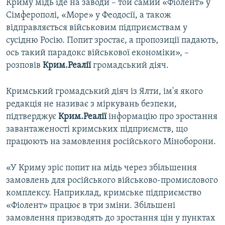
Криму мідь іде на заводи – той самий «Фіолент» у
Сімферополі, «Море» у Феодосії, а також
відправляється військовим підприємствам у
сусідню Росію. Попит зростає, а пропозиції падають,
ось такий парадокс військової економіки», –
розповів
Крим.Реалії
громадський діяч.
Кримський громадський діяч із Ялти, ім'я якого
редакція не називає з міркувань безпеки,
підтверджує
Крим.Реалії
інформацію про зростання
завантаженості кримських підприємств, що
працюють на замовлення російського Міноборони.
«У Криму зріс попит на мідь через збільшення
замовлень для російського військово-промислового
комплексу. Наприклад, кримське підприємство
«Фіолент» працює в три зміни. Збільшені
замовлення призводять до зростання цін у пунктах