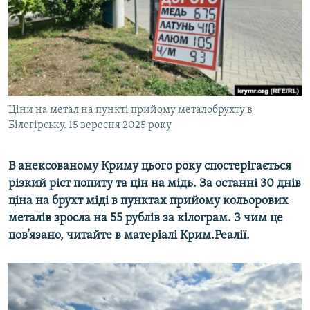
ВІДЕОУРОКИ «ELIFBE»
Русский
СВІДЧЕННЯ ОКУПАЦІЇ
Qırımtatar
УКРАЇНСЬКА ПРОБЛЕМА КРИМУ
ДОЛУЧАЙСЯ!
ІНФОГРАФІКА
Ціни на метал на пункті прийому металобрухту в
Білогірську. 15 вересня 2025 року
Усі сайти RFE/RL
В анексованому Криму цього року спостерігається
різкий ріст попиту та цін на мідь. За останні 30 днів
ціна на брухт міді в пунктах прийому кольорових
металів зросла на 55 рублів за кілограм. З чим це
пов’язано, читайте в матеріалі Крим.Реалії.