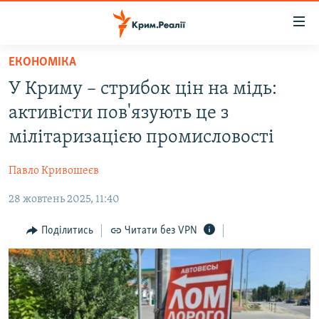
Доступність
посилання
Перейти
ЕКОНОМІКА
до
НОВИНИ
У Криму – стрибок цін на мідь:
основного
ВОДА.КРИМ
матеріалу
активісти пов'язують це з
ВІДЕО ТА ФОТО
Перейти
мілітаризацією промисловості
до
ПОЛІТИКА
основної
Павло Кривошеєв
БЛОГИ
навігації
Перейти
28 жовтень 2025, 11:40
ПОГЛЯД
до
ІНТЕРВ'Ю
Поділитись
Читати без VPN
пошуку
ВСЕ ЗА ДЕНЬ
СПЕЦПРОЕКТИ
ЯК ОБІЙТИ БЛОКУВАННЯ
ДЕПОРТАЦІЯ