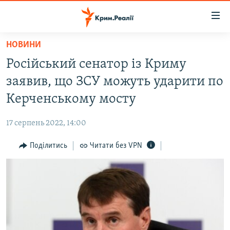
Доступність
посилання
Перейти
НОВИНИ
до
НОВИНИ
Російський сенатор із Криму
основного
ВОДА.КРИМ
матеріалу
заявив, що ЗСУ можуть ударити по
ВІДЕО ТА ФОТО
Перейти
Керченському мосту
до
ПОЛІТИКА
основної
17 серпень 2022, 14:00
БЛОГИ
навігації
Перейти
Поділитись
Читати без VPN
ПОГЛЯД
до
ІНТЕРВ'Ю
пошуку
ВСЕ ЗА ДЕНЬ
СПЕЦПРОЕКТИ
ЯК ОБІЙТИ БЛОКУВАННЯ
ДЕПОРТАЦІЯ