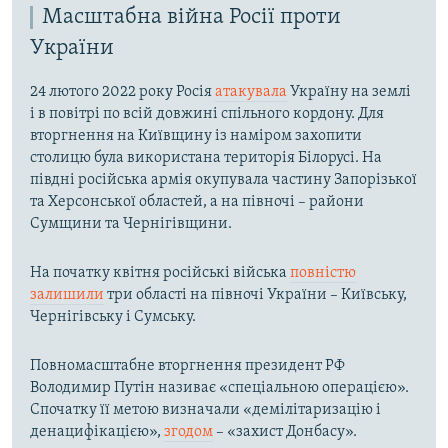
Масштабна війна Росії проти
України
24 лютого 2022 року Росія
атакувала
Україну на землі
і в повітрі по всій довжині спільного кордону. Для
вторгнення на Київщину із наміром захопити
столицю була використана територія Білорусі. На
півдні російська армія окупувала частину Запорізької
та Херсонської областей, а на півночі – райони
Сумщини та Чернігівщини.
На початку квітня російські війська
повністю
залишили
три області на півночі України – Київську,
Чернігівську і Сумську.
Повномасштабне вторгнення президент РФ
Володимир Путін називає «спеціальною операцією».
Спочатку її метою визначали «демілітаризацію і
денацифікацією»,
згодом
– «захист Донбасу».