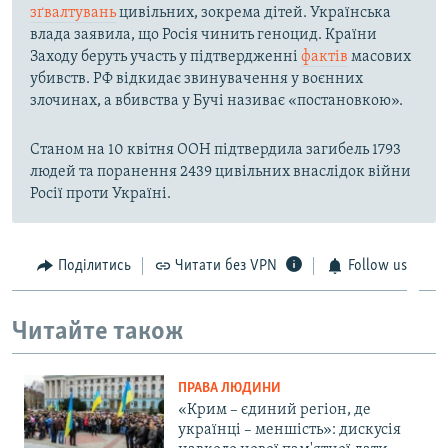
зґвалтувань
цивільних, зокрема дітей. Українська
влада заявила, що Росія чинить геноцид. Країни
Заходу беруть участь у підтвердженні
фактів
масових
убивств. РФ відкидає звинувачення у воєнних
злочинах, а вбивства у Бучі називає «постановкою».
Станом на 10 квітня ООН підтвердила загибель 1793
людей та поранення 2439 цивільних внаслідок війни
Росії проти Україні.
Поділитись
Читати без VPN
Follow us
Читайте також
ПРАВА ЛЮДИНИ
«Крим – єдиний регіон, де
українці – меншість»: дискусія