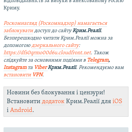
відповідальність за вибухи в анексованому Росією
Криму.
Роскомнагляд (Роскомнадзор) намагається
заблокувати
доступ до сайту
Крим.Реалії
.
Безперешкодно читати Крим.Реалії можна за
допомогою
дзеркального сайту
:
https://dfs0qrmo00d6u.cloudfront.net
. Також
слідкуйте за основними подіями в
Telegram
,
Instagram
та
Viber
Крим.Реалії
. Рекомендуємо вам
встановити
VPN
.
Новини без блокування і цензури!
Встановити
додаток
Крим.Реалії для
iOS
і
Android
.