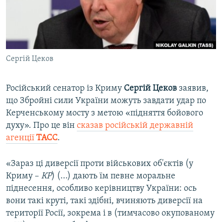
ВІДЕОУРОКИ «ELIFBE»
Русский
СВІДЧЕННЯ ОКУПАЦІЇ
Qırımtatar
УКРАЇНСЬКА ПРОБЛЕМА КРИМУ
Сергій Цеков
ДОЛУЧАЙСЯ!
ІНФОГРАФІКА
Російський сенатор із Криму
Сергій Цеков
заявив,
що Збройні сили України можуть завдати удар по
Усі сайти RFE/RL
Керченському мосту з метою «підняття бойового
духу». Про це він
сказав російській державній
агенції
ТАСС
.
«Зараз ці диверсії проти військових об'єктів (у
Криму –
КР
) (...) дають їм певне моральне
піднесення, особливо керівництву України: ось
вони такі круті, такі здібні, вчиняють диверсії на
території Росії, зокрема і в (тимчасово окупованому