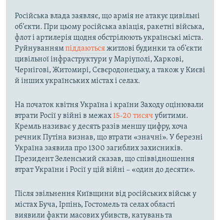
Російська влада заявляє, що армія не атакує цивільні
об’єкти. При цьому російська авіація, ракетні війська,
флот і артилерія щодня обстрілюють українські міста.
Руйнуванням
піддаються
житлові будинки та об’єкти
цивільної інфраструктури у Маріуполі, Харкові,
Чернігові, Житомирі, Сєвєродонецьку, а також у Києві
й інших українських містах і селах.
На початок квітня Україна і країни Заходу оцінювали
втрати Росії у війні в межах
15-20 тисяч
убитими.
Кремль називає у десять разів меншу цифру, хоча
речник Путіна визнав, що втрати «значні». У березні
Україна заявила про 1300 загиблих захисників.
Президент Зеленський сказав, що співвідношення
втрат України і Росії у цій війні – «один до десяти».
Після звільнення Київщини від російських військ у
містах Буча, Ірпінь, Гостомель та селах області
виявили факти масових убивств, катувань та