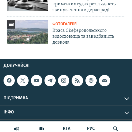
кримських судах розглядають
звинувачення в держзраді
ФОТОГАЛЕРЕЇ
Краса Сімферопольського
водосховища та занедбаність
довкола
ДОЛУЧАЙСЯ!
ПІДТРИМКА
ІНФО
© Крим.Реалії, 2026 | Усі права застережено.
КТА
РУС