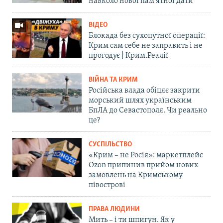
навколо нової пам'ятної дати
ВІДЕО
Блокада без сухопутної операції:
Крим сам себе не заправить і не
прогодує | Крим.Реалії
ВІЙНА ТА КРИМ
Російська влада обіцяє закрити
морський шлях українським
БпЛА до Севастополя. Чи реально
це?
СУСПІЛЬСТВО
«Крим – не Росія»: маркетплейс
Ozon припинив прийом нових
замовлень на Кримському
півострові
ПРАВА ЛЮДИНИ
Мить – і ти шпигун. Як у