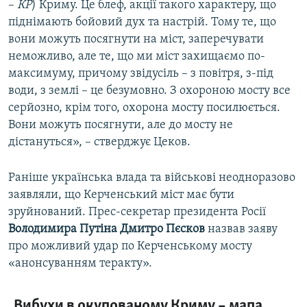
–
КР
) Криму. Це блеф, акції такого характеру, що
піднімають бойовий дух та настрій. Тому те, що
вони можуть посягнути на міст, заперечувати
неможливо, але те, що ми міст захищаємо по-
максимуму, причому звідусіль – з повітря, з-під
води, з землі – це безумовно. З охороною мосту все
серйозно, крім того, охорона мосту посилюється.
Вони можуть посягнути, але до мосту не
дістануться», – стверджує Цеков.
Раніше українська влада та військові неодноразово
заявляли, що Керченський міст має бути
зруйнований. Прес-секретар президента Росії
Володимира Путіна Дмитро Пєсков
назвав заяву
про можливий удар по Керченському мосту
«анонсуванням теракту».