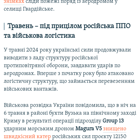
знімках
сліди пожежі поряд із аеродромом у
селищі Гвардійське.
Травень – під прицілом російська ППО
та військова логістика
У травні 2024 року українські сили продовжували
виводити з ладу структуру російської
протиповітряної оборони, завдавати ударів по
аеродромах. Вперше з початку року було атаковано
логістичну структуру, що займається перевезенням
військових вантажів.
Військова розвідка України повідомила, що в ніч на
6 травня в районі бухти Вузька на північному заході
Криму в результаті операції підрозділу
Group 13
ударним морським дроном
Magura V5
знищено
швидкісний катер
російських сил проєкту 12150