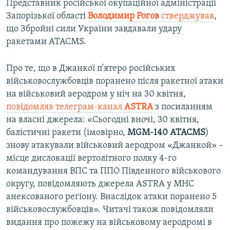
Представник російської окупаційної адміністрації
Запорізької області
Володимир Рогов
стверджував
,
що Збройні сили України завдавали удару
ракетами ATACMS.
Про те, що в Джанкої п'ятеро російських
військовослужбовців поранено після ракетної атаки
на військовий аеродром у ніч на 30 квітня,
повідомляв телеграм-канал
ASTRA
з посиланням
на власні джерела: «Сьогодні вночі, 30 квітня,
балістичні ракети (імовірно,
MGM-140 ATACMS
)
знову атакували військовий аеродром «Джанкой» –
місце дислокації вертолітного полку 4-го
командування ВПС та ППО Південного військового
округу, повідомляють джерела ASTRA у МНС
анексованого регіону. Внаслідок атаки поранено 5
військовослужбовців». Читачі також повідомляли
видання про пожежу на військовому аеродромі в