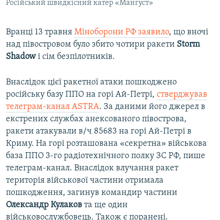
Російський швидкісний катер «Мангуст»
Вранці 13 травня
Міноборони РФ заявило
, що вночі
над півостровом було збито чотири ракети
Storm
Shadow
і сім безпілотників.
Внаслідок цієї ракетної атаки пошкоджено
російську базу ППО на горі Ай-Петрі,
стверджував
телеграм-канал ASTRA
. За даними його джерел в
екстрених службах анексованого півострова,
ракети атакували в/ч 85683 на горі Ай-Петрі в
Криму. На горі розташована «секретна» військова
база ППО 3-го радіотехнічного полку ЗС РФ, пише
телеграм-канал. Внаслідок влучання ракет
територія військової частини отримала
пошкодження, загинув командир частини
Олександр Кулаков
та ще один
військовослужбовець. Також є поранені.