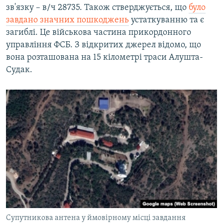
зв'язку – в/ч 28735. Також стверджується, що
було
завдано значних пошкоджень
устаткуванню та є
загиблі. Це військова частина прикордонного
управління ФСБ. З відкритих джерел відомо, що
вона розташована на 15 кілометрі траси Алушта-
Судак.
Супутникова антена у ймовірному місці завдання