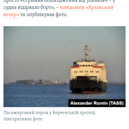
просто «отримав пошкодження від уламків» – у
судна відірвало борт», –
повідомив «Крымский
ветер»
та опублікував фото.
Пасажирський пором у Керченській протоці.
Ілюстративне фото