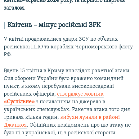
квітень-червень 2024 року, та першого півріччя
загалом.
Квітень – мінус російські ЗРК
У квітні продовжилися удари ЗСУ по об'єктах
російської ППО та кораблях Чорноморського флоту
РФ.
Вдень 15 квітня в Криму внаслідок ракетної атаки
Сил оборони України було вражено командний
пункт, в якому перебували високопосадовці
російських офіцерів,
стверджує мовник
«Суспільне»
з посиланням на джерело в
українських спецслужбах. Ракетна атака того дня
тривала кілька годин,
вибухи лунали в районі
Джанкоя
. Офіційних повідомлень про цю атаку не
було ні з української, ні з російської сторони.