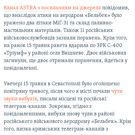
Канал ASTRA з посиланням на джерела
повідомив,
що внаслідок атаки на аеродром «Бельбек» було
уражено два літаки МіГ-31 та склад паливно-
мастильних матеріалів. Також 11 російських
військовослужбовців зазнали поранень. Крім того,
на ранок 15 травня ракета вдарила по ЗРК С-400
«Тріумф» у районі села Вишневе. Двоє військових
загинули, ще двоє отримали поранення, йдеться у
повідомленні.
Увечері 15 травня в Севастополі було оголошено
повітряну тривогу, після чого в місті почали
чути
звуки вибухів
, писали місцеві та російські
телеграм-канали. Зокрема, згідно з
повідомленнями, вибухи знову чули в районі
російського військового аеродрому «Бельбек». Крім
того, низка кримських телеграм-каналів з