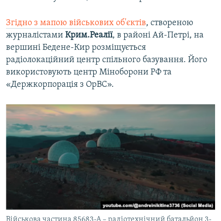
Згідно з мапою військових об'єктів
, створеною
журналістами
Крим.Реалії
, в районі Ай-Петрі, на
вершині Бедене-Кир розміщується
радіолокаційний центр спільного базування. Його
використовують центр Міноборони РФ та
«Держкорпорація з ОрВС».
Військова частина 85683-А – радіотехнічний батальйон 3-