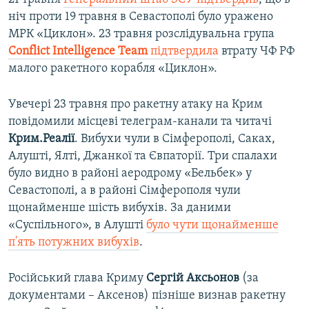
ніч проти 19 травня в Севастополі було уражено
МРК «Циклон». 23 травня розслідувальна група
Conflict Intelligence Team
підтвердила
втрату ЧФ РФ
малого ракетного корабля «Циклон».
Увечері 23 травня про ракетну атаку на Крим
повідомили місцеві телеграм-канали та читачі
Крим.Реалії
. Вибухи чули в Сімферополі, Саках,
Алушті, Ялті, Джанкої та Євпаторії. Три спалахи
було видно в районі аеродрому «Бельбек» у
Севастополі, а в районі Сімферополя чули
щонайменше шість вибухів. За даними
«Суспільного», в Алушті
було чути щонайменше
п'ять потужних вибухів
.
Російський глава Криму
Сергій Аксьонов
(за
документами – Аксенов) пізніше визнав ракетну