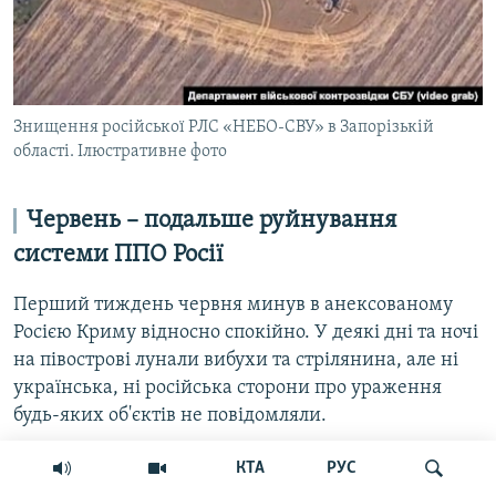
Знищення російської РЛС «НЕБО-СВУ» в Запорізькій
області. Ілюстративне фото
Червень – подальше руйнування
системи ППО Росії
Перший тиждень червня минув в анексованому
Росією Криму відносно спокійно. У деякі дні та ночі
на півострові лунали вибухи та стрілянина, але ні
українська, ні російська сторони про ураження
будь-яких об'єктів не повідомляли.
КТА
РУС
6 червня було завдано удару по російському