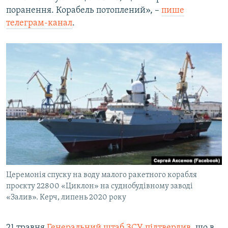
поранення. Корабель потоплений», –
пише
телеграм-канал
.
Церемонія спуску на воду малого ракетного корабля
проєкту 22800 «Циклон» на суднобудівному заводі
«Залив». Керч, липень 2020 року
21 травня
Генеральний штаб ЗСУ підтвердив
, що в