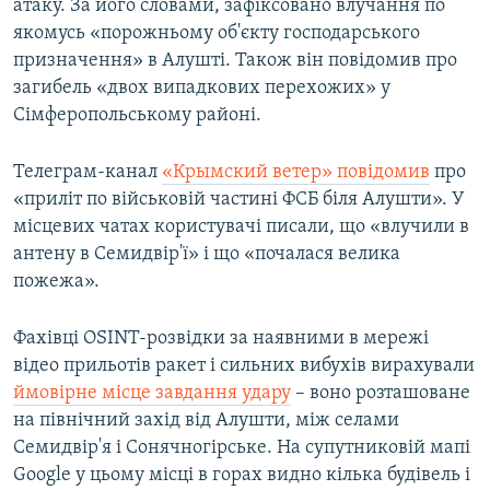
атаку. За його словами, зафіксовано влучання по
якомусь «порожньому об'єкту господарського
призначення» в Алушті. Також він повідомив про
загибель «двох випадкових перехожих» у
Сімферопольському районі.
Телеграм-канал
«Крымский ветер» повідомив
про
«приліт по військовій частині ФСБ біля Алушти». У
місцевих чатах користувачі писали, що «влучили в
антену в Семидвір'ї» і що «почалася велика
пожежа».
Фахівці OSINT-розвідки за наявними в мережі
відео прильотів ракет і сильних вибухів вирахували
ймовірне місце завдання удару
– воно розташоване
на північний захід від Алушти, між селами
Семидвір'я і Сонячногірське. На супутниковій мапі
Google у цьому місці в горах видно кілька будівель і