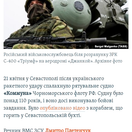
Російський військовослужбовець біля розрахунку ЗРК
С-400 «Тріумф» на аеродромі «Джанкой». Архівне фото
21 квітня у Севастополі після українського
ракетного удару спалахнуло рятувальне судно
«Коммуна»
Чорноморського флоту РФ. Судну було
понад 110 років, і воно досі виконувало бойові
завдання. Було
опубліковано відео
з кораблем, що
горить у Севастопольській бухті.
Речник ВМС ЗСУ
Дмитро Плетенчук