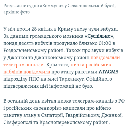
Рятувальне судно «Коммуна» у Севастопольській бухті,
архівне фото
У ніч проти 28 квітня в Криму знову чули вибухи.
За даними громадського мовника
«Суспільне»
,
понад десять вибухів пролунало близько 01:00 в
Роздольненському районі. Також про звуки вибухів
у Джанкої та Джанкойському районі
повідомляли
телеграм-канали
. Крім того,
низка російських
пабліків повідомила
про атаку ракетами
ATACMS
підрозділу ППО на мисі Тарханкут. Офіційного
підтвердження цієї інформації не було.
В останній день квітня низка телеграм-каналів з РФ
і російських «воєнкорів» написали про нібито
ракетну атаку в Євпаторії, Гвардійському, Джанкої,
Сімферополі та Красноперекопському районі.