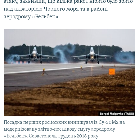
атаку, заявивши, що кілька ракет нібито було збито
над акваторією Чорного моря та в районі
аеродрому «Бельбек».
Посадка перших російських винищувачів Су-30М2 на
модернізовану злітно-посадкову смугу аеродрому
«Бельбек». Севастополь, грудень 2018 року