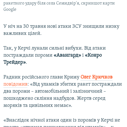
ракетного удару біля села Семидвір'я, скриншот карти
Google
У ніч на 30 травня нові атаки ЗСУ знищили низку
важливих цілей.
Так, у Керчі лунали сильні вибухи. Від атаки
постраждали пороми
«Авангард»
і
«Конро
Трейдер»
.
Радник російського глави Криму
Олег Крючков
повідомив
: «Від уламків збитих ракет постраждали
два пороми – автомобільний і залізничний –
пошкоджено скління надбудов. Жертв серед
моряків та цивільних немає».
«Внаслідок нічної атаки один із поромів у Керчі не