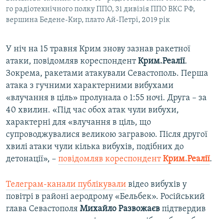
го радіотехнічного полку ППО, 31 дивізія ППО ВКС РФ,
вершина Бедене-Кир, плато Ай-Петрі, 2019 рік
У ніч на 15 травня Крим знову зазнав ракетної
атаки, повідомляв кореспондент
Крим.Реалії
.
Зокрема, ракетами атакували Севастополь. Перша
атака з гучними характерними вибухами
«влучання в ціль» пролунала о 1:55 ночі. Друга – за
40 хвилин. «Під час обох атак чули вибухи,
характерні для «влучання в ціль, що
супроводжувалися великою загравою. Після другої
хвилі атаки чули кілька вибухів, подібних до
детонації», –
повідомляв кореспондент
Крим.Реалії
.
Телеграм-канали публікували
відео вибухів у
повітрі в районі аеродрому «Бельбек». Російський
глава Севастополя
Михайло Развожаєв
підтвердив