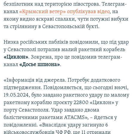
безпілотник над територією півострова. Телеграм-
канал
«Крымский ветер» опублікував відео
, на
якому видно яскраві спалахи, чути потужні вибухи
та стрілянину в Севастопольській бухті.
Низка російських пабліків повідомили, що під удар
у Севастополі потрапив малий ракетний корабель
«Циклон»
. Зокрема, про це повідомив телеграм-
канал
«Досье шпиона»
.
«Інформація від джерела. Потребує додаткового
підтвердження. Повідомляється, що сьогодні вночі,
19.05.2024, було завдано ракетного удару по малому
ракетному кораблю проєкту 22800 «Циклон» у
порту Севастополя. Удар завдано двома
балістичними ракетами ATACMS», – йдеться у
повідомленні. «Внаслідок удару загинуло 6
військовослужбовців ЧФ РФ, ще 11 отримали