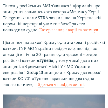
Також у російських ЗМІ з'явилася інформація про
знищення лоцманського катера
«Мечта»
у Керчі.
Telegram-канал ASTRA заявив, що на Керченській
поромній переправі уламки збитої ракети
пошкодили судно.
Катер зазнав аварії та затонув
.
Цієї ж ночі на заході Криму були атаковані російські
катери. ГУР МО України повідомило, що під час
операції в ніч на 30 травня були уражені чотири
російські катери
«Тунец»
, у тому числі два з них
знищені. «В результаті місії ГУР МО України
спецназівці
Group 13
знищили в Криму два ворожі
катери КС-701 «Тунец» і вразили ще два судна
такого ж типу», –
йдеться у повідомленні
.