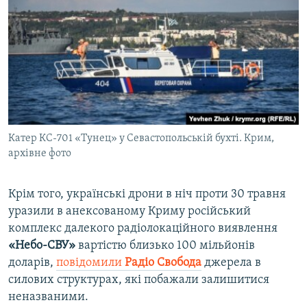
Катер КС-701 «Тунец» у Севастопольській бухті. Крим,
архівне фото
Крім того, українські дрони в ніч проти 30 травня
уразили в анексованому Криму російський
комплекс далекого радіолокаційного виявлення
«Небо-СВУ»
вартістю близько 100 мільйонів
доларів,
повідомили
Радіо Свобода
джерела в
силових структурах, які побажали залишитися
неназваними.