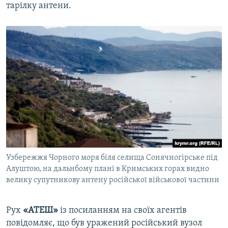
тарілку антени.
Узбережжя Чорного моря біля селища Сонячногірське під
Алуштою, на дальнбому плані в Кримських горах видно
велику супутникову антену російської військової частини
Рух
«АТЕШ»
із посиланням на своїх агентів
повідомляє, що був уражений російський вузол