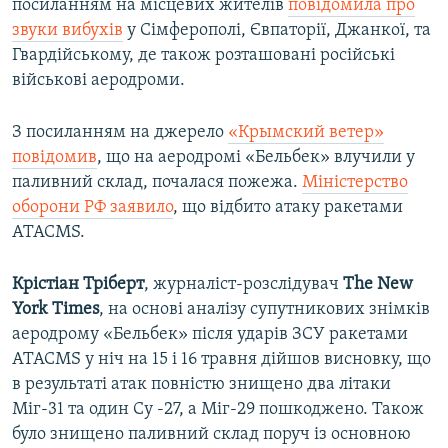
посиланням на місцевих жителів
повідомила про
звуки вибухів
у Сімферополі, Євпаторії, Джанкої, та
Гвардійському, де також розташовані російські
військові аеродроми.
З посиланням на джерело
«Крымский ветер»
повідомив
, що на аеродромі «Бельбек» влучили у
паливний склад, почалася пожежа.
Міністерство
оборони РФ заявило
, що відбито атаку ракетами
ATACMS.
Крістіан Тріберт
, журналіст-розслідувач
The New
York Times
, на основі аналізу супутникових знімків
аеродрому «Бельбек» після ударів ЗСУ ракетами
ATACMS у ніч на 15 і 16 травня дійшов висновку, що
в результаті атак повністю знищено два літаки
Міг-31 та один Су -27, а Міг-29 пошкоджено. Також
було знищено паливний склад поруч із основною