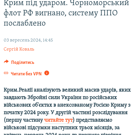
Крим під ударом. Чорноморський
ВІДЕОУРОКИ «ELIFBE»
Русский
флот РФ вигнано, систему ППО
СВІДЧЕННЯ ОКУПАЦІЇ
Qırımtatar
послаблено
УКРАЇНСЬКА ПРОБЛЕМА КРИМУ
ДОЛУЧАЙСЯ!
ІНФОГРАФІКА
03 вересень 2024, 14:45
Сергій Коваль
Поділитись
Усі сайти RFE/RL
Читати без VPN
Крим.Реалії аналізують великий масив ударів, яких
завдають Збройні сили України по російських
військових об'єктах в анексованому Росією Криму з
початку 2024 року. У другій частині розслідування
(першу частину
читайте тут
) представляємо
військові підсумки наступних трьох місяців, за