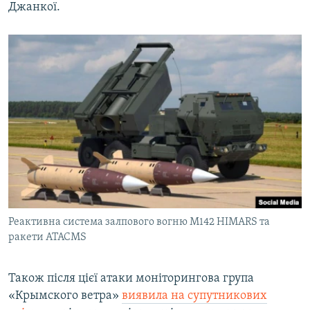
Джанкої.
Реактивна система залпового вогню M142 HIMARS та
ракети ATACMS
Також після цієї атаки моніторингова група
«Крымского ветра»
виявила на супутникових