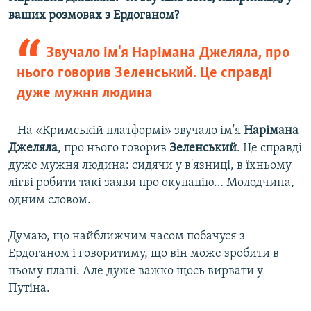
ваших розмовах з Ердоганом?
Звучало ім'я Нарімана Джеляла, про
нього говорив Зеленський. Це справді
дуже мужня людина
– На «Кримській платформі» звучало ім'я
Нарімана
Джеляла
, про нього говорив
Зеленський
. Це справді
дуже мужня людина: сидячи у в'язниці, в їхньому
лігві робити такі заяви про окупацію… Молодчина,
одним словом.
Думаю, що найближчим часом побачуся з
Ердоганом і говоритиму, що він може зробити в
цьому плані. Але дуже важко щось вирвати у
Путіна.