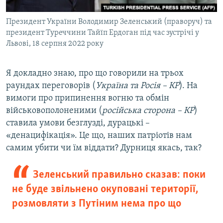
Президент України Володимир Зеленський (праворуч) та
президент Туреччини Тайїп Ердоган під час зустрічі у
Львові, 18 серпня 2022 року
Я докладно знаю, про що говорили на трьох
раундах переговорів (
Україна та Росія – КР
). На
вимоги про припинення вогню та обмін
військовополоненими (
російська сторона – КР
)
ставила умови безглузді, дурацькі –
«денацифікація». Це що, наших патріотів нам
самим убити чи їм віддати? Дурниця якась, так?
Зеленський правильно сказав: поки
не буде звільнено окуповані території,
розмовляти з Путіним нема про що