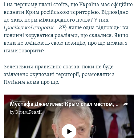
І на першому плані стоїть, що Україна має офіційно
визнати Крим російською територією. Відповідно
до яких норм міжнародного права? У них
(
російської сторони – КР
) лише одна відповідь: ви
повинні керуватися реаліями, що склалися. Якщо
вони не змінюють свою позицію, про що можна з
ними говорити?
Зеленський правильно сказав: поки не буде
звільнено окуповані території, розмовляти з
Путіним нема про що.
Мустафа Джемилев: Крым стал местом, откуда Россия начала войну против Украины (видео)
by
Крим.Реалії
No media source currently available