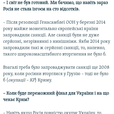
v
t
– І світ не був готовий. Ми бачимо, що навіть зараз
i
s
Росія не стала ізгоєм на сто відсотків.
o
l
u
i
– Після резолюції Генасамблеї ООН у березні 2014
s
d
року майже моментально європейські країни
s
e
запровадили санкції. Але санкції були не дуже
l
серйозні, незрівнянні з нинішніми. Якби 2014 року
i
запровадили такі ж серйозні санкції, то, напевно,
d
такого широкомасштабного вторгнення не було б.
e
Взагалі треба було запроваджувати санкції ще 2008
року, коли росіяни вторглися у Грузію – тоді не було
б (
окупації – КР
) Криму.
– Коли буде переможний фінал для України і на що
чекає Крим?
– Навіть якщо Росія повністю окупує Україну, то