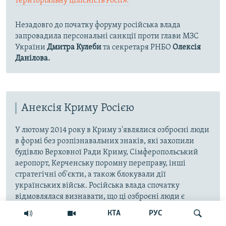
територіальну цілісність Росії».
Незадовго до початку форуму російська влада
запровадила персональні санкції проти глави МЗС
України
Дмитра Кулеби
та секретаря РНБО
Олексія
Данілова.
Анексія Криму Росією
У лютому 2014 року в Криму з'являлися озброєні люди
в формі без розпізнавальних знаків, які захопили
будівлю Верховної Ради Криму, Сімферопольський
аеропорт, Керченську поромну переправу, інші
стратегічні об'єкти, а також блокували дії
українських військ. Російська влада спочатку
відмовлялася визнавати, що ці озброєні люди є
військовослужбовцями російської армії. Пізніше
КТА
РУС
президент Росії Володимир Путін визнав, що це були