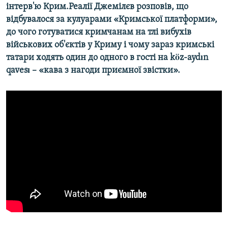
інтерв'ю Крим.Реалії Джемілєв розповів, що
відбувалося за кулуарами «Кримської платформи»,
до чого готуватися кримчанам на тлі вибухів
військових об'єктів у Криму і чому зараз кримські
татари ходять один до одного в гості на köz-aydın
qavesı – «кава з нагоди приємної звістки».