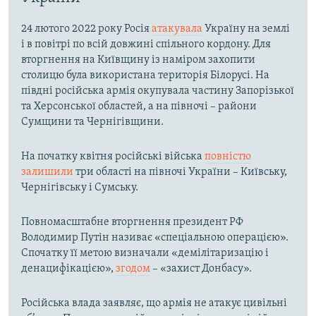
24 лютого 2022 року Росія
атакувала
Україну на землі
і в повітрі по всій довжині спільного кордону. Для
вторгнення на Київщину із наміром захопити
столицю була використана територія Білорусі. На
півдні російська армія окупувала частину Запорізької
та Херсонської областей, а на півночі – райони
Сумщини та Чернігівщини.
На початку квітня російські війська
повністю
залишили
три області на півночі України – Київську,
Чернігівську і Сумську.
Повномасштабне вторгнення президент РФ
Володимир Путін називає «спеціальною операцією».
Спочатку її метою визначали «демілітаризацію і
денацифікацією»,
згодом
– «захист Донбасу».
Російська влада заявляє, що армія не атакує цивільні