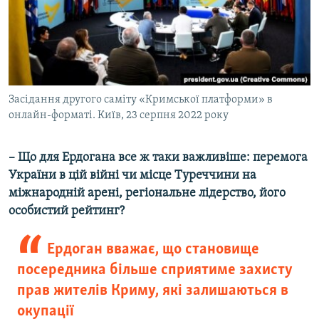
Засідання другого саміту «Кримської платформи» в
онлайн-форматі. Київ, 23 серпня 2022 року
– Що для Ердогана все ж таки важливіше: перемога
України в цій війні чи місце Туреччини на
міжнародній арені, регіональне лідерство, його
особистий рейтинг?
Ердоган вважає, що становище
посередника більше сприятиме захисту
прав жителів Криму, які залишаються в
окупації