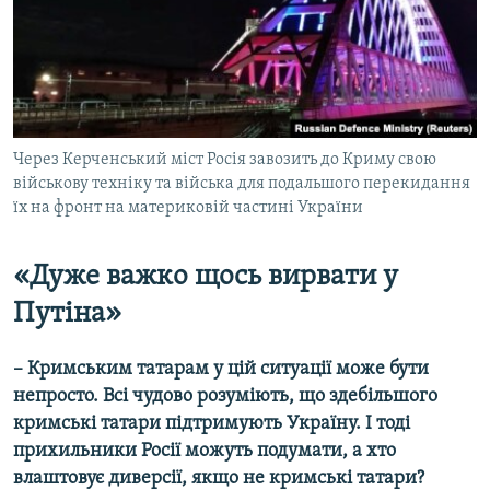
Через Керченський міст Росія завозить до Криму свою
військову техніку та війська для подальшого перекидання
їх на фронт на материковій частині України
«Дуже важко щось вирвати у
Путіна»
– Кримським татарам у цій ситуації може бути
непросто. Всі чудово розуміють, що здебільшого
кримські татари підтримують Україну. І тоді
прихильники Росії можуть подумати, а хто
влаштовує диверсії, якщо не кримські татари?