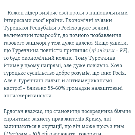
– Кожен лідер вивіряє свої кроки з національними
інтересами своєї країни. Економічні зв'язки
Турецької Республіки з Росією дуже великі,
величезний товарообіг, до повного позбавлення
газового зашморгу теж дуже далеко. Якщо уявити,
що Туреччина повністю припиняє (
ці зв'язки – КР
),
то буде економічний колапс. Тому Туреччина
йтиме у цьому напрямі, але дуже повільно. Хоча
турецьке суспільство добре розуміє, що таке Росія.
Але в Туреччині сильні й антиамериканські
настрої – близько 55-60% громадян налаштовані
антиамериканськи.
Ердоган вважає, що становище посередника більше
сприятиме захисту прав жителів Криму, які
залишаються в окупації, що він може щось з ним
(
Путіним – КР
) обговорювати, говорити.