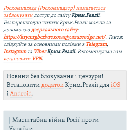
Роскомнагляд (Роскомнадзор) намагається
заблокувати
доступ до сайту
Крим.Реалії
.
Безперешкодно читати Крим.Реалії можна за
допомогою
дзеркального сайту
:
https://krymrgbcrlvrexoeaqjy.azureedge.net/
. Також
слідкуйте за основними подіями в
Telegram
,
Instagram
та
Viber
Крим.Реалії
. Рекомендуємо вам
встановити
VPN
.
Новини без блокування і цензури!
Встановити
додаток
Крим.Реалії для
iOS
і
Android
.
Масштабна війна Росії проти
України