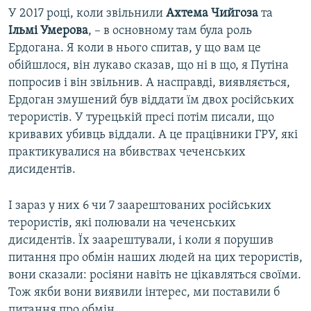
У 2017 році, коли звільнили
Ахтема Чийгоза
та
Ільмі Умерова
, – в основному там була роль
Ердогана. Я коли в нього спитав, у що вам це
обійшлося, він лукаво сказав, що ні в що, я Путіна
попросив і він звільнив. А насправді, виявляється,
Ердоган змушений був віддати їм двох російських
терористів. У турецькій пресі потім писали, що
кривавих убивць віддали. А це працівники ГРУ, які
практикувалися на вбивствах чеченських
дисидентів.
І зараз у них 6 чи 7 заарештованих російських
терористів, які полювали на чеченських
дисидентів. Їх заарештували, і коли я порушив
питання про обмін наших людей на цих терористів,
вони сказали: росіяни навіть не цікавляться своїми.
Тож якби вони виявили інтерес, ми поставили б
питання про обмін.