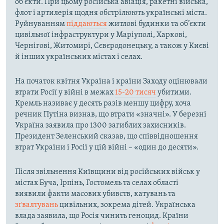
об’єкти. При цьому російська авіація, ракетні війська,
флот і артилерія щодня обстрілюють українські міста.
Руйнуванням
піддаються
житлові будинки та об’єкти
цивільної інфраструктури у Маріуполі, Харкові,
Чернігові, Житомирі, Сєвєродонецьку, а також у Києві
й інших українських містах і селах.
На початок квітня Україна і країни Заходу оцінювали
втрати Росії у війні в межах
15-20 тисяч
убитими.
Кремль називає у десять разів меншу цифру, хоча
речник Путіна визнав, що втрати «значні». У березні
Україна заявила про 1300 загиблих захисників.
Президент Зеленський сказав, що співвідношення
втрат України і Росії у цій війні – «один до десяти».
Після звільнення Київщини від російських військ у
містах Буча, Ірпінь, Гостомель та селах області
виявили факти масових убивств, катувань та
зґвалтувань
цивільних, зокрема дітей. Українська
влада заявила, що Росія чинить геноцид. Країни