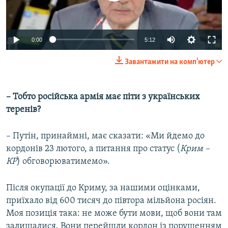
Auto
0:00
5:12
240p
Завантажити на комп'ютер
360p
Auto
240p
360p
480p
480p
– Тобто російська армія має піти з українських
теренів?
720p
720p
1080p
1080p
– Путін, принаймні, має сказати: «Ми йдемо до
кордонів 23 лютого, а питання про статус (
Крим –
КР
) обговорюватимемо».
Після окупації до Криму, за нашими оцінками,
приїхало від 600 тисяч до півтора мільйона росіян.
Моя позиція така: не може бути мови, щоб вони там
залишалися. Вони перейшли кордон із порушенням