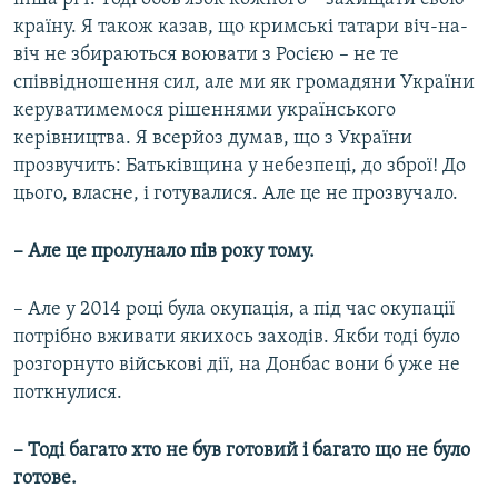
країну. Я також казав, що кримські татари віч-на-
віч не збираються воювати з Росією – не те
співвідношення сил, але ми як громадяни України
керуватимемося рішеннями українського
керівництва. Я всерйоз думав, що з України
прозвучить: Батьківщина у небезпеці, до зброї! До
цього, власне, і готувалися. Але це не прозвучало.
– Але це пролунало пів року тому.
– Але у 2014 році була окупація, а під час окупації
потрібно вживати якихось заходів. Якби тоді було
розгорнуто військові дії, на Донбас вони б уже не
поткнулися.
– Тоді багато хто не був готовий і багато що не було
готове.