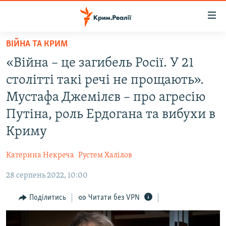
Доступність
посилання
Перейти
ВІЙНА ТА КРИМ
до
НОВИНИ
«Війна – це загибель Росії. У 21
основного
ВОДА.КРИМ
матеріалу
столітті такі речі не прощають».
ВІДЕО ТА ФОТО
Перейти
Мустафа Джемілєв – про агресію
до
ПОЛІТИКА
Путіна, роль Ердогана та вибухи в
основної
БЛОГИ
навігації
Криму
Перейти
ПОГЛЯД
до
Катерина Некреча
Рустем Халілов
ІНТЕРВ'Ю
пошуку
28 серпень 2022, 10:00
ВСЕ ЗА ДЕНЬ
Поділитись
Читати без VPN
СПЕЦПРОЕКТИ
ЯК ОБІЙТИ БЛОКУВАННЯ
ДЕПОРТАЦІЯ