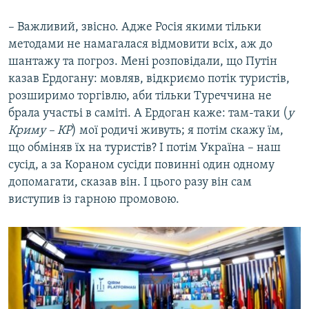
– Важливий, звісно. Адже Росія якими тільки
методами не намагалася відмовити всіх, аж до
шантажу та погроз. Мені розповідали, що Путін
казав Ердогану: мовляв, відкриємо потік туристів,
розширимо торгівлю, аби тільки Туреччина не
брала участьі в саміті. А Ердоган каже: там-таки (
у
Криму – КР
) мої родичі живуть; я потім скажу їм,
що обміняв їх на туристів? І потім Україна – наш
сусід, а за Кораном сусіди повинні один одному
допомагати, сказав він. І цього разу він сам
виступив із гарною промовою.