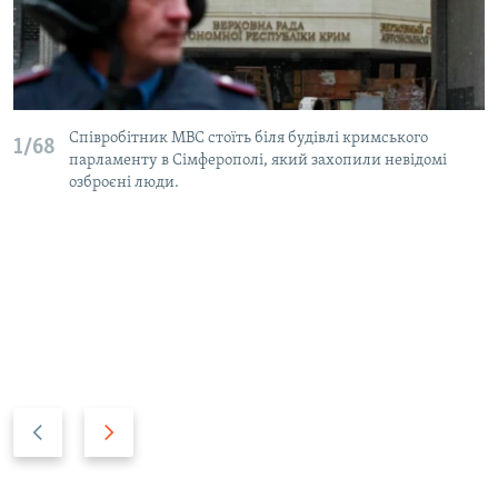
Співробітник МВС стоїть біля будівлі кримського
1/68
парламенту в Сімферополі, який захопили невідомі
озброєні люди.
P
N
r
e
e
x