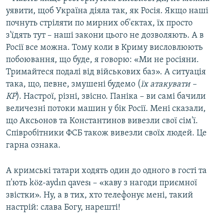
уявити, щоб Україна діяла так, як Росія. Якщо наші
почнуть стріляти по мирних об'єктах, їх просто
з'їдять тут – наші закони цього не дозволяють. А в
Росії все можна. Тому коли в Криму висловлюють
побоювання, що буде, я говорю: «Ми не росіяни.
Тримайтеся подалі від військових баз». А ситуація
така, що, певне, змушені будемо (
їх атакувати –
КР
). Настрої, різні, звісно. Паніка – ви самі бачили
величезні потоки машин у бік Росії. Мені сказали,
що Аксьонов та Константинов вивезли свої сім'ї.
Співробітники ФСБ також вивезли своїх людей. Це
гарна ознака.
А кримські татари ходять один до одного в гості та
п'ють köz-aydın qavesı – «каву з нагоди приємної
звістки». Ну, а в тих, хто телефонує мені, такий
настрій: слава Богу, нарешті!