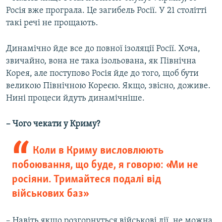
Росія вже програла. Це загибель Росії. У 21 столітті
такі речі не прощають.
Динамічно йде все до повної ізоляції Росії. Хоча,
звичайно, вона не така ізольована, як Північна
Корея, але поступово Росія йде до того, щоб бути
великою Північною Кореєю. Якщо, звісно, доживе.
Нині процеси йдуть динамічніше.
– Чого чекати у Криму?
Коли в Криму висловлюють
побоювання, що буде, я говорю: «Ми не
росіяни. Тримайтеся подалі від
військових баз»
– Навіть якщо розгорнуться військові дії, не можна