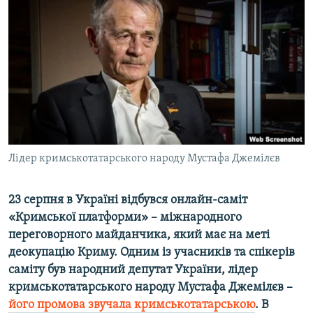
ВІДЕОУРОКИ «ELIFBE»
Русский
СВІДЧЕННЯ ОКУПАЦІЇ
Qırımtatar
УКРАЇНСЬКА ПРОБЛЕМА КРИМУ
ДОЛУЧАЙСЯ!
ІНФОГРАФІКА
Усі сайти RFE/RL
Лідер кримськотатарського народу Мустафа Джемілєв
23 серпня в Україні відбувся онлайн-саміт
«Кримської платформи» – міжнародного
переговорного майданчика, який має на меті
деокупацію Криму. Одним із учасників та спікерів
саміту був народний депутат України, лідер
кримськотатарського народу Мустафа Джемілєв –
його промова звучала кримськотатарською
. В