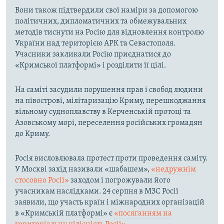
Вони також підтвердили свої наміри за допомогою
політичних, дипломатичних та обмежувальних
методів тиснути на Росію для відновлення контролю
України над територією АРК та Севастополя.
Учасники закликали Росію приєднатися до
«Кримської платформі» і розділити її цілі.
На саміті засудили порушення прав і свобод людини
на півострові, мілітаризацію Криму, перешкоджання
вільному судноплавству в Керченській протоці та
Азовському морі, переселення російських громадян
до Криму.
Росія висловлювала протест проти проведення саміту.
У Москві захід називали «шабашем»,
«недружнім
стосовно Росії»
заходом і погрожували його
учасникам наслідками. 24 серпня в МЗС Росії
заявили, що участь країн і міжнародних організацій
в «Кримській платформі» є
«посяганням на