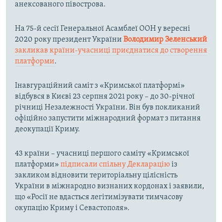
анексованого півострова.
На 75-й сесії Генеральної Асамблеї ООН у вересні
2020 року президент України
Володимир Зеленський
закликав країни-учасниці приєднатися до створення
платформи
.
Інавгураційний саміт з «Кримської платформі»
відбувся в Києві 23 серпня 2021 року – до 30-річної
річниці Незалежності України. Він був покликаний
офіційно запустити міжнародний формат з питання
деокупації Криму.
43 країни – учасниці першого саміту «Кримської
платформи»
підписали спільну Декларацію
із
закликом відновити територіальну цілісність
України в міжнародно визнаних кордонах і заявили,
що «Росії не вдасться легітимізувати тимчасову
окупацію Криму і Севастополя».