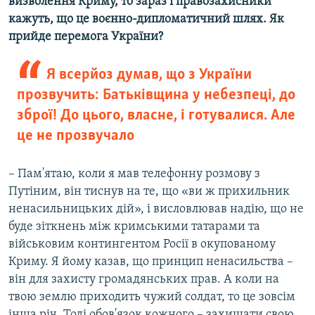
визволення Криму, то зараз і правозахисники
кажуть, що це воєнно-дипломатичний шлях. Як
прийде перемога України?
Я всерйоз думав, що з України
прозвучить: Батьківщина у небезпеці, до
зброї! До цього, власне, і готувалися. Але
це не прозвучало
– Пам'ятаю, коли я мав телефонну розмову з
Путіним, він тиснув на те, що «ви ж прихильник
ненасильницьких дій», і висловлював надію, що не
буде зіткнень між кримськими татарами та
військовим контингентом Росії в окупованому
Криму. Я йому казав, що принцип ненасильства –
він для захисту громадянських прав. А коли на
твою землю приходить чужий солдат, то це зовсім
інша річ. Тоді обов'язок кожного – захищати свою