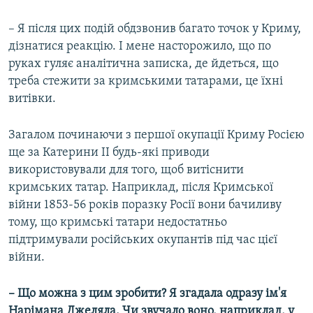
– Я після цих подій обдзвонив багато точок у Криму,
дізнатися реакцію. І мене насторожило, що по
руках гуляє аналітична записка, де йдеться, що
треба стежити за кримськими татарами, це їхні
витівки.
Загалом починаючи з першої окупації Криму Росією
ще за Катерини II будь-які приводи
використовували для того, щоб витіснити
кримських татар. Наприклад, після Кримської
війни 1853-56 років поразку Росії вони бачиливу
тому, що кримські татари недостатньо
підтримували російських окупантів під час цієї
війни.
– Що можна з цим зробити? Я згадала одразу ім'я
Нарімана Джеляла. Чи звучало воно, наприклад, у