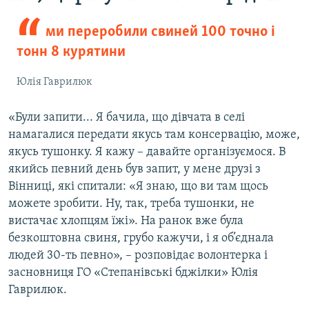
ми переробили свиней 100 точно і
тонн 8 курятини
Юлія Гаврилюк
«Були запити... Я бачила, що дівчата в селі
намагалися передати якусь там консервацію, може,
якусь тушонку. Я кажу – давайте організуємося. В
якийсь певний день був запит, у мене друзі з
Вінниці, які спитали: «Я знаю, що ви там щось
можете зробити. Ну, так, треба тушонки, не
вистачає хлопцям їжі». На ранок вже була
безкоштовна свиня, грубо кажучи, і я об’єднала
людей 30-ть певно», – розповідає волонтерка і
засновниця ГО «Степанівські бджілки» Юлія
Гаврилюк.