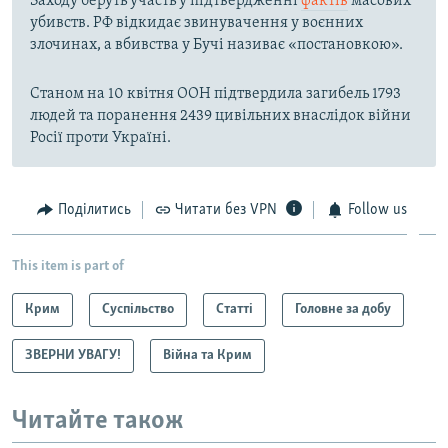
Заходу беруть участь у підтвердженні
фактів
масових
убивств. РФ відкидає звинувачення у воєнних
злочинах, а вбивства у Бучі називає «постановкою».
Станом на 10 квітня ООН підтвердила загибель 1793
людей та поранення 2439 цивільних внаслідок війни
Росії проти Україні.
Поділитись
Читати без VPN
Follow us
This item is part of
Крим
Суспільство
Статті
Головне за добу
ЗВЕРНИ УВАГУ!
Війна та Крим
Читайте також