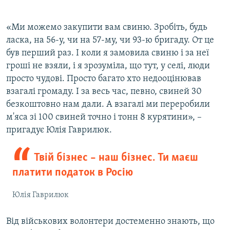
«Ми можемо закупити вам свиню. Зробіть, будь
ласка, на 56-у, чи на 57-му, чи 93-ю бригаду. От це
був перший раз. І коли я замовила свиню і за неї
гроші не взяли, і я зрозуміла, що тут, у селі, люди
просто чудові. Просто багато хто недооцінював
взагалі громаду. І за весь час, певно, свиней 30
безкоштовно нам дали. А взагалі ми переробили
м'яса зі 100 свиней точно і тонн 8 курятини», –
пригадує Юлія Гаврилюк.
Твій бізнес – наш бізнес. Ти маєш
платити податок в Росію
Юлія Гаврилюк
Від військових волонтери достеменно знають, що