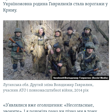
Україномовна родина Гаврилюків стала ворогами у
Криму.
Луганська обл. Другий зліва Володимир Гаврилюк,
учасник АТО і повномасштабної війни, 2014 рік
«З’являлися вже оголошення: «Несогласные,
звоните». І я розуміла рано чи пізно ми в тому