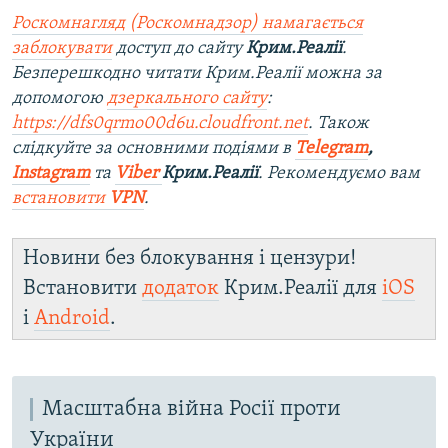
Роскомнагляд (Роскомнадзор) намагається
заблокувати
доступ до сайту
Крим.Реалії
.
Безперешкодно читати Крим.Реалії можна за
допомогою
дзеркального сайту
:
https://dfs0qrmo00d6u.cloudfront.net
. Також
слідкуйте за основними подіями в
Telegram
,
Instagram
та
Viber
Крим.Реалії
. Рекомендуємо вам
встановити
VPN
.
Новини без блокування і цензури!
Встановити
додаток
Крим.Реалії для
iOS
і
Android
.
Масштабна війна Росії проти
України