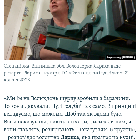
Степанівка, Вінницька обл. Волонтерка Лариса паяє
реторти. Лариса - кухар в ГО «Степанівські бджілки», 21
квітня 2023
«Ми їм на Великдень шурпу зробили з баранини.
То вони дякували. Ну, і голубці так само. В принципі
вигадуємо, що можемо. Щоб так як вдома було.
Вони показували, навіть знімали, висилали нам, як
вони ставлять, розігрівають. Показували. В кружці»,
– розповідає волонтер
Лариса
, яка працює на кухні.