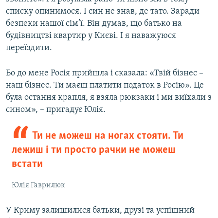
списку опинимося. І син не знав, де тато. Заради
безпеки нашої сім’ї. Він думав, що батько на
будівництві квартир у Києві. І я наважуюся
переїздити.
Бо до мене Росія прийшла і сказала: «Твій бізнес –
наш бізнес. Ти маєш платити податок в Росію». Це
була остання крапля, я взяла рюкзаки і ми виїхали з
сином», – пригадує Юлія.
Ти не можеш на ногах стояти. Ти
лежиш і ти просто рачки не можеш
встати
Юлія Гаврилюк
У Криму залишилися батьки, друзі та успішний