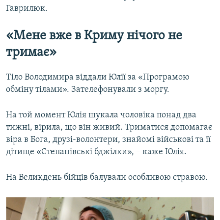
Гаврилюк.
«Мене вже в Криму нічого не
тримає»
Тіло Володимира віддали Юлії за «Програмою
обміну тілами». Зателефонували з моргу.
На той момент Юлія шукала чоловіка понад два
тижні, вірила, що він живий. Триматися допомагає
віра в Бога, друзі-волонтери, знайомі військові та її
дітище «Степанівські бджілки», – каже Юлія.
На Великдень бійців балували особливою стравою.