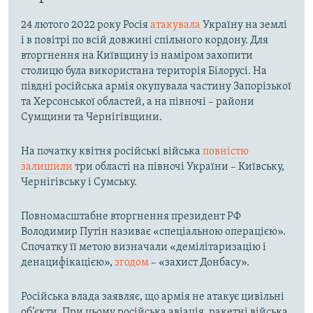
24 лютого 2022 року Росія
атакувала
Україну на землі
і в повітрі по всій довжині спільного кордону. Для
вторгнення на Київщину із наміром захопити
столицю була використана територія Білорусі. На
півдні російська армія окупувала частину Запорізької
та Херсонської областей, а на півночі – райони
Сумщини та Чернігівщини.
На початку квітня російські війська
повністю
залишили
три області на півночі України – Київську,
Чернігівську і Сумську.
Повномасштабне вторгнення президент РФ
Володимир Путін називає «спеціальною операцією».
Спочатку її метою визначали «демілітаризацію і
денацифікацією»,
згодом
– «захист Донбасу».
Російська влада заявляє, що армія не атакує цивільні
об’єкти. При цьому російська авіація, ракетні війська,