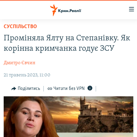
Доступність
посилання
Перейти
СУСПІЛЬСТВО
до
НОВИНИ
Проміняла Ялту на Степанівку. Як
основного
ВОДА.КРИМ
матеріалу
корінна кримчанка годує ЗСУ
ВІДЕО ТА ФОТО
Перейти
до
Дмитро Євчин
ПОЛІТИКА
основної
21 травень 2023, 11:00
БЛОГИ
навігації
Перейти
ПОГЛЯД
Поділитись
Читати без VPN
до
ІНТЕРВ'Ю
пошуку
ВСЕ ЗА ДЕНЬ
СПЕЦПРОЕКТИ
ЯК ОБІЙТИ БЛОКУВАННЯ
ДЕПОРТАЦІЯ