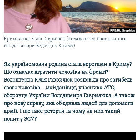
ВІДЕОУРОКИ «ELIFBE»
Русский
СВІДЧЕННЯ ОКУПАЦІЇ
Qırımtatar
УКРАЇНСЬКА ПРОБЛЕМА КРИМУ
ДОЛУЧАЙСЯ!
Кримчанка Юлія Гаврилюк (колаж на тлі Ластівчиного
ІНФОГРАФІКА
гнізда та гори Ведмідь у Криму)
Як україномовна родина стала ворогами в Криму?
Усі сайти RFE/RL
Що означає втратити чоловіка на фронті?
Волонтерка Юлія Гаврилюк розповіла про загибель
свого чоловіка – майданівця, учасника АТО,
оборонця України Володимира Гаврилюка. А також
про нову справу, яка об'єднала людей для допомоги
армії. І що таке реторти та чому на них такий
попит у ЗСУ?