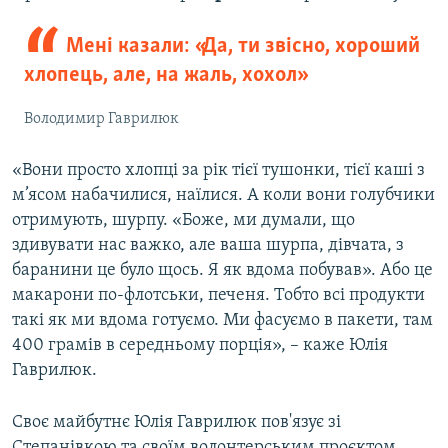
Мені казали: «Да, ти звісно, хороший
хлопець, але, на жаль, хохол»
Володимир Гаврилюк
«Вони просто хлопці за рік тієї тушонки, тієї каші з
м’ясом набачилися, наїлися. А коли вони голубчики
отримують, шурпу. «Боже, ми думали, що
здивувати нас важко, але ваша шурпа, дівчата, з
баранини це було щось. Я як вдома побував». Або це
макарони по-флотськи, печеня. Тобто всі продукти
такі як ми вдома готуємо. Ми фасуємо в пакети, там
400 грамів в середньому порція», – каже Юлія
Гаврилюк.
Своє майбутнє Юлія Гаврилюк пов'язує зі
Степанівкою та своїм волонтерським проєктом.