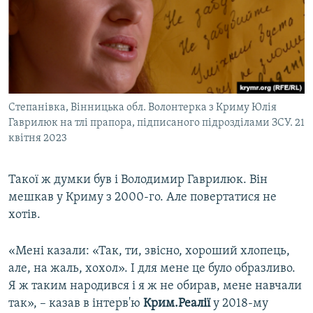
Степанівка, Вінницька обл. Волонтерка з Криму Юлія
Гаврилюк на тлі прапора, підписаного підрозділами ЗСУ. 21
квітня 2023
Такої ж думки був і Володимир Гаврилюк. Він
мешкав у Криму з 2000-го. Але повертатися не
хотів.
«Мені казали: «Так, ти, звісно, хороший хлопець,
але, на жаль, хохол». І для мене це було образливо.
Я ж таким народився і я ж не обирав, мене навчали
так», – казав в інтерв'ю
Крим.Реалії
у 2018-му