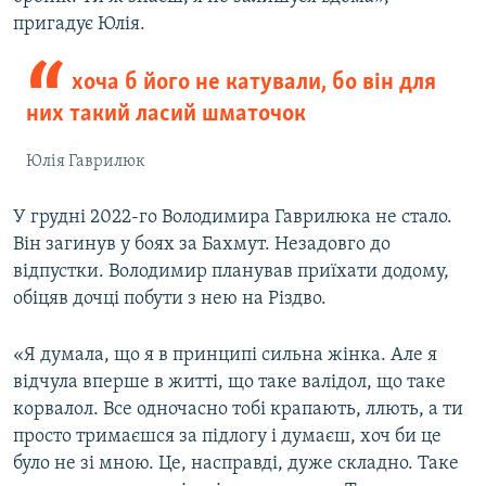
пригадує
Юлія.
хоча б його не катували, бо він для
них такий ласий шматочок
Юлія Гаврилюк
У грудні 2022-го Володимира Гаврилюка не стало.
Він загинув у боях за Бахмут. Незадовго до
відпустки. Володимир планував приїхати додому,
обіцяв дочці побути з нею на Різдво.
«Я думала, що я в принципі сильна жінка. Але я
відчула вперше в житті, що таке валідол, що таке
корвалол. Все одночасно тобі крапають, ллють, а ти
просто тримаєшся за підлогу і думаєш, хоч би це
було не зі мною. Це, насправді, дуже складно. Таке