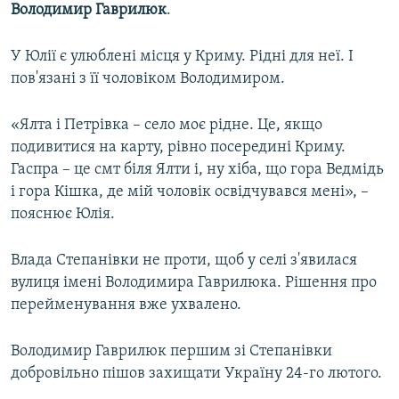
Володимир Гаврилюк
.
У Юлії є улюблені місця у Криму. Рідні для неї. І
пов'язані з її чоловіком Володимиром.
«Ялта і Петрівка – село моє рідне. Це, якщо
подивитися на карту, рівно посередині Криму.
Гаспра – це смт біля Ялти і, ну хіба, що гора Ведмідь
і гора Кішка, де мій чоловік освідчувався мені», –
пояснює Юлія.
Влада Степанівки не проти, щоб у селі з'явилася
вулиця імені Володимира Гаврилюка. Рішення про
перейменування вже ухвалено.
Володимир Гаврилюк першим зі Степанівки
добровільно пішов захищати Україну 24-го лютого.