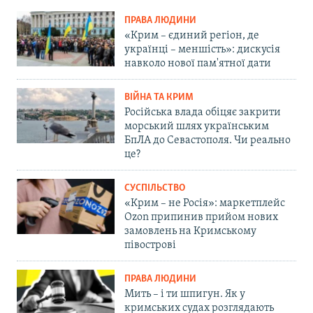
ПРАВА ЛЮДИНИ
«Крим – єдиний регіон, де
українці – меншість»: дискусія
навколо нової пам'ятної дати
ВІЙНА ТА КРИМ
Російська влада обіцяє закрити
морський шлях українським
БпЛА до Севастополя. Чи реально
це?
СУСПІЛЬСТВО
«Крим – не Росія»: маркетплейс
Ozon припинив прийом нових
замовлень на Кримському
півострові
ПРАВА ЛЮДИНИ
Мить – і ти шпигун. Як у
кримських судах розглядають