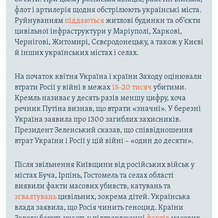
флот і артилерія щодня обстрілюють українські міста.
Руйнуванням
піддаються
житлові будинки та об’єкти
цивільної інфраструктури у Маріуполі, Харкові,
Чернігові, Житомирі, Сєвєродонецьку, а також у Києві
й інших українських містах і селах.
На початок квітня Україна і країни Заходу оцінювали
втрати Росії у війні в межах
15-20 тисяч
убитими.
Кремль називає у десять разів меншу цифру, хоча
речник Путіна визнав, що втрати «значні». У березні
Україна заявила про 1300 загиблих захисників.
Президент Зеленський сказав, що співвідношення
втрат України і Росії у цій війні – «один до десяти».
Після звільнення Київщини від російських військ у
містах Буча, Ірпінь, Гостомель та селах області
виявили факти масових убивств, катувань та
зґвалтувань
цивільних, зокрема дітей. Українська
влада заявила, що Росія чинить геноцид. Країни