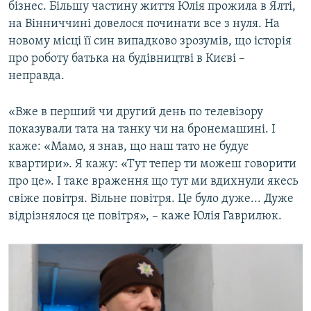
бізнес. Більшу частину життя Юлія прожила в Ялті,
на Вінниччині довелося починати все з нуля. На
новому місці її син випадково зрозумів, що історія
про роботу батька на будівництві в Києві –
неправда.
«Вже в перший чи другий день по телевізору
показували тата на танку чи на бронемашині. І
каже: «Мамо, я знав, що наш тато не будує
квартири». Я кажу: «Тут тепер ти можеш говорити
про це». І таке враження що тут ми вдихнули якесь
свіже повітря. Вільне повітря. Це було дуже... Дуже
відрізнялося це повітря», – каже Юлія Гаврилюк.