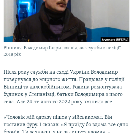
Вінниця. Володимир Гаврилюк під час служби в поліції.
2018 рік
Після року служби на сході України Володимир
повернувся до мирного життя. Працював у поліції
Вінниці та далекобійником. Родина ремонтувала
будинок у Степанівці, батьки Володимира з цього
села. Але 24-те лютого 2022 року змінило все.
«Чоловік мій одразу пішов у військкомат. Він
поставив фуру. І сказав: «Я приїду бо вдома все одно
бронік. Ти ж знаєш, я не залишуся вдома», –