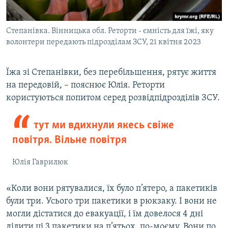
Степанівка. Вінницька обл. Реторти - ємність для їжі, яку
волонтери передають підрозділам ЗСУ, 21 квітня 2023
Їжа зі Степанівки, без перебільшення, рятує життя
на передовій, – пояснює Юлія. Реторти
користуються попитом серед розвідпідрозділів ЗСУ.
тут ми вдихнули якесь свіже
повітря. Вільне повітря
Юлія Гаврилюк
«Коли вони рятувалися, їх було п’ятеро, а пакетиків
були три. Усього три пакетики в рюкзаку. І вони не
могли дістатися до евакуації, і їм довелося 4 дні
ділити ці 3 пакетики на п’ятьох, по-моєму. Вони по