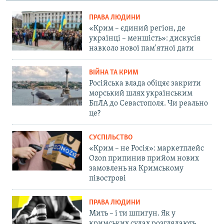
ПРАВА ЛЮДИНИ
«Крим – єдиний регіон, де
українці – меншість»: дискусія
навколо нової пам'ятної дати
ВІЙНА ТА КРИМ
Російська влада обіцяє закрити
морський шлях українським
БпЛА до Севастополя. Чи реально
це?
СУСПІЛЬСТВО
«Крим – не Росія»: маркетплейс
Ozon припинив прийом нових
замовлень на Кримському
півострові
ПРАВА ЛЮДИНИ
Мить – і ти шпигун. Як у
кримських судах розглядають