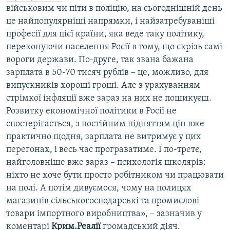
військовим чи піти в поліцію, на сьогоднішній день
це найпопулярніші напрямки, і найзатребуваніші
професії для цієї країни, яка веде таку політику,
переконуючи населення Росії в тому, що скрізь самі
вороги держави. По-друге, так звана бажана
зарплата в 50-70 тисяч рублів – це, можливо, для
випускників хороші гроші. Але з урахуванням
стрімкої інфляції вже зараз на них не пошикуєш.
Розвитку економічної політики в Росії не
спостерігається, з постійним підняттям цін вже
практично щодня, зарплата не витримує у цих
перегонах, і весь час програватиме. І по-третє,
найголовніше вже зараз – психологія школярів:
ніхто не хоче бути просто робітником чи працювати
на полі. А потім дивуємося, чому на полицях
магазинів сільськогосподарські та промислові
товари імпортного виробництва», – зазначив у
коментарі
Крим.Реалії
громадський діяч.