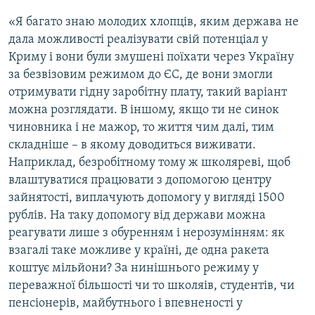
«Я багато знаю молодих хлопців, яким держава не
дала можливості реалізувати свій потенціал у
Криму і вони були змушені поїхати через Україну
за безвізовим режимом до ЄС, де вони змогли
отримувати гідну заробітну плату, такий варіант
можна розглядати. В іншому, якщо ти не синок
чиновника і не мажор, то життя чим далі, тим
складніше – в якому доводиться виживати.
Наприклад, безробітному тому ж школяреві, щоб
влаштуватися працювати з допомогою центру
зайнятості, виплачують допомогу у вигляді 1500
рублів. На таку допомогу від держави можна
реагувати лише з обуренням і нерозумінням: як
взагалі таке можливе у країні, де одна ракета
коштує мільйони? За нинішнього режиму у
переважної більшості чи то школяів, студентів, чи
пенсіонерів, майбутнього і впевненості у