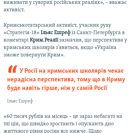
виживати у суворих російських реаліях», – вважає
активіст.
Кримськотатарський активіст, учасник руху
«Стратегія-18»
Ільяс Ешреф
із Санкт-Петербурга в
коментарі
Крим.Реалії
зазначив, що перспектива у
кримських школярів з'явиться, якщо «Україна
зможе повернути Крим».
У Росії на кримських школярів чекає
нерадісна перспектива, тому що в Криму
буде навіть гірше, ніж у самій Росії
Ільяс Ешреф
«60 тисяч рублів на місяць – це зараз небагато на
тлі цін, що швидко зростають і опускають дно
життєвого рівня росіян все нижче. Щодо