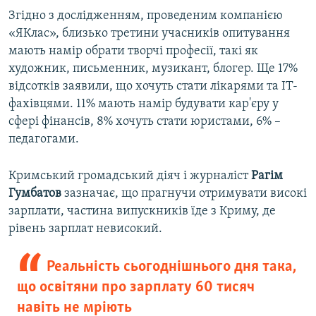
Згідно з дослідженням, проведеним компанією
«ЯКлас», близько третини учасників опитування
мають намір обрати творчі професії, такі як
художник, письменник, музикант, блогер. Ще 17%
відсотків заявили, що хочуть стати лікарями та IT-
фахівцями. 11% мають намір будувати кар'єру у
сфері фінансів, 8% хочуть стати юристами, 6% –
педагогами.
Кримський громадський діяч і журналіст
Рагім
Гумбатов
зазначає, що прагнучи отримувати високі
зарплати, частина випускників їде з Криму, де
рівень зарплат невисокий.
Реальність сьогоднішнього дня така,
що освітяни про зарплату 60 тисяч
навіть не мріють