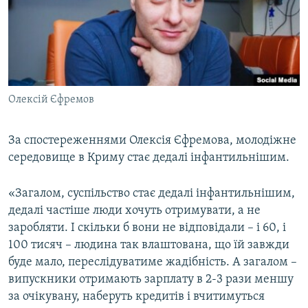
Олексій Єфремов
За спостереженнями Олексія Єфремова, молодіжне
середовище в Криму стає дедалі інфантильнішим.
«Загалом, суспільство стає дедалі інфантильнішим,
дедалі частіше люди хочуть отримувати, а не
заробляти. І скільки б вони не відповідали – і 60, і
100 тисяч – людина так влаштована, що їй завжди
буде мало, переслідуватиме жадібність. А загалом –
випускники отримають зарплату в 2-3 рази меншу
за очікувану, наберуть кредитів і вчитимуться