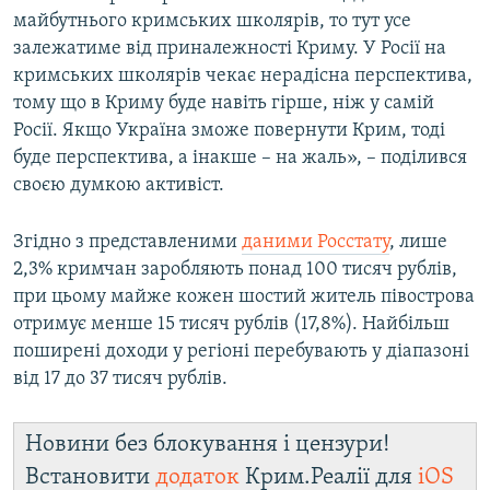
майбутнього кримських школярів, то тут усе
залежатиме від приналежності Криму. У Росії на
кримських школярів чекає нерадісна перспектива,
тому що в Криму буде навіть гірше, ніж у самій
Росії. Якщо Україна зможе повернути Крим, тоді
буде перспектива, а інакше – на жаль», – поділився
своєю думкою активіст.
Згідно з представленими
даними Росстату
, лише
2,3% кримчан заробляють понад 100 тисяч рублів,
при цьому майже кожен шостий житель півострова
отримує менше 15 тисяч рублів (17,8%). Найбільш
поширені доходи у регіоні перебувають у діапазоні
від 17 до 37 тисяч рублів.
Новини без блокування і цензури!
Встановити
додаток
Крим.Реалії для
iOS