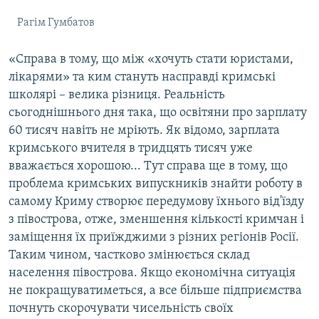
Рагім Гумбатов
«Справа в тому, що між «хочуть стати юристами,
лікарями» та ким стануть насправді кримські
школярі – велика різниця. Реальність
сьогоднішнього дня така, що освітяни про зарплату
60 тисяч навіть не мріють. Як відомо, зарплата
кримського вчителя в тридцять тисяч уже
вважається хорошою... Тут справа ще в тому, що
проблема кримських випускників знайти роботу в
самому Криму створює передумову їхнього від'їзду
з півострова, отже, зменшення кількості кримчан і
заміщення їх приїжджими з різних регіонів Росії.
Таким чином, частково змінюється склад
населення півострова. Якщо економічна ситуація
не покращуватиметься, а все більше підприємства
почнуть скорочувати чисельність своїх