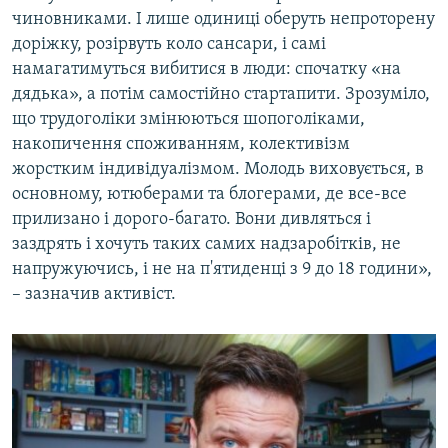
чиновниками. І лише одиниці оберуть непроторену
доріжку, розірвуть коло сансари, і самі
намагатимуться вибитися в люди: спочатку «на
дядька», а потім самостійно стартапити. Зрозуміло,
що трудоголіки змінюються шопоголіками,
накопичення споживанням, колективізм
жорстким індивідуалізмом. Молодь виховується, в
основному, ютюберами та блогерами, де все-все
прилизано і дорого-багато. Вони дивляться і
заздрять і хочуть таких самих надзаробітків, не
напружуючись, і не на п'ятиденці з 9 до 18 години»,
– зазначив активіст.