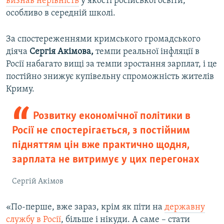
визнав нерівність
у якості російської освіти,
особливо в середній школі.
За спостереженнями кримського громадського
діяча
Сергія Акімова,
темпи реальної інфляції в
Росії набагато вищі за темпи зростання зарплат, і це
постійно знижує купівельну спроможність жителів
Криму.
Розвитку економічної політики в
Росії не спостерігається, з постійним
підняттям цін вже практично щодня,
зарплата не витримує у цих перегонах
Сергій Акімов
«По-перше, вже зараз, крім як піти на
державну
службу в Росії
, більше і нікуди. А саме – стати