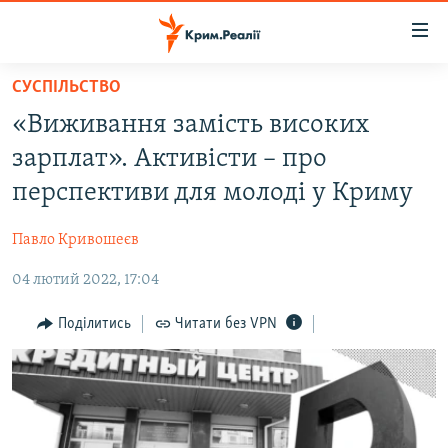
Доступність
посилання
Перейти
СУСПІЛЬСТВО
до
НОВИНИ
«Виживання замість високих
основного
ВОДА.КРИМ
матеріалу
зарплат». Активісти – про
ВІДЕО ТА ФОТО
Перейти
перспективи для молоді у Криму
до
ПОЛІТИКА
основної
Павло Кривошеєв
БЛОГИ
навігації
Перейти
04 лютий 2022, 17:04
ПОГЛЯД
до
ІНТЕРВ'Ю
Поділитись
Читати без VPN
пошуку
ВСЕ ЗА ДЕНЬ
СПЕЦПРОЕКТИ
ЯК ОБІЙТИ БЛОКУВАННЯ
ДЕПОРТАЦІЯ