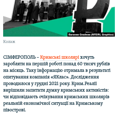
ВІДЕОУРОКИ «ELIFBE»
Русский
СВІДЧЕННЯ ОКУПАЦІЇ
Qırımtatar
УКРАЇНСЬКА ПРОБЛЕМА КРИМУ
ДОЛУЧАЙСЯ!
ІНФОГРАФІКА
Колаж
СІМФЕРОПОЛЬ –
Кримські школярі
хочуть
Усі сайти RFE/RL
заробляти на першій роботі понад 60 тисяч рублів
на місяць. Таку інформацію отримала в результаті
опитування компанія «ЯКлас». Дослідження
проводилося у грудні 2021 року. Крим.Реалії
вирішили запитати думку кримських активістів:
чи відповідають очікування кримських школярів
реальній економічної ситуації на Кримському
півострові.