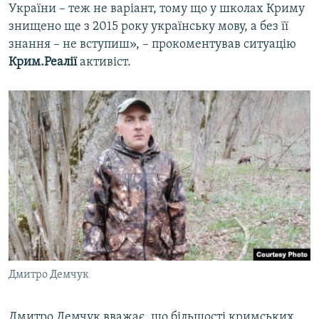
України – теж не варіант, тому що у школах Криму
знищено ще з 2015 року українську мову, а без її
знання – не вступиш», – прокоментував ситуацію
Крим.Реалії
активіст.
Дмитро Демчук
Дмитро Демчук вважає, що більшості кримських