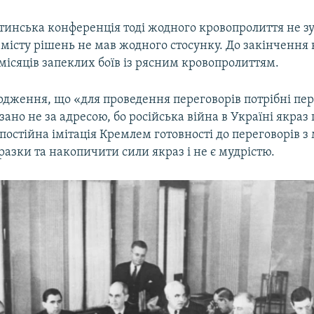
тинська конференція тоді жодного кровопролиття не з
місту рішень не мав жодного стосунку. До закінчення 
місяців запеклих боїв із рясним кровопролиттям.
рдження, що «для проведення переговорів потрібні пе
зано не за адресою, бо російська війна в Україні якраз
 постійна імітація Кремлем готовності до переговорів з
азки та накопичити сили якраз і не є мудрістю.