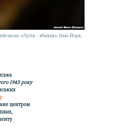
глійською: «Путін – вбивця». Нью-Йорк,
нська
того 1945 року
имських
р
тане центром
 план,
менту