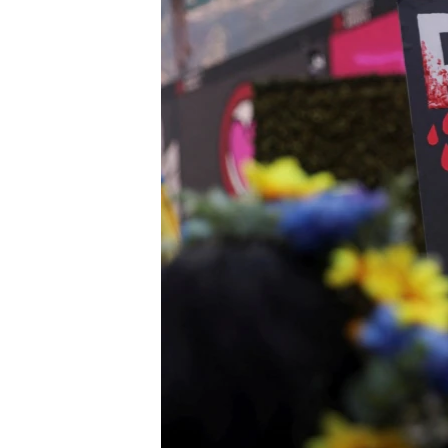
ВІДЕОУРОКИ «ELIFBE»
СВІДЧЕННЯ ОКУПАЦІЇ
УКРАЇНСЬКА ПРОБЛЕМА КРИМУ
ІНФОГРАФІКА