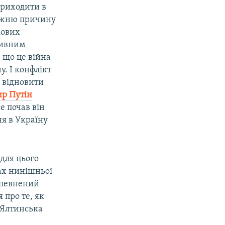
приходити в
авжню причину
кових
тивним
, що це війна
у. І конфлікт
 відновити
р Путін
е почав він
я в Україну
 для цього
вах нинішньої
 упевнений
 про те, як
 Ялтинська