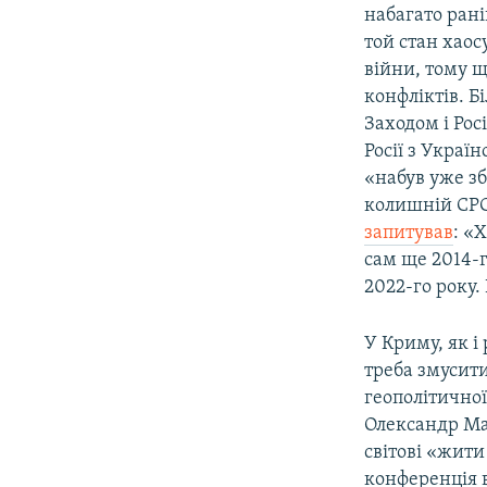
набагато рані
той стан хаос
війни, тому щ
конфліктів. 
Заходом і Рос
Росії з Україн
«набув уже з
колишній СРСР
запитував
: «
сам ще 2014-
2022-го року.
У Криму, як і
треба змусити
геополітичної
Олександр Мащ
світові «жити
конференція 