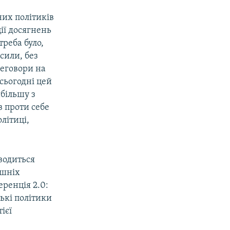
них політиків
ції досягнень
треба було,
сили, без
реговори на
сьогодні цей
йбільшу з
в проти себе
олітиці,
оводиться
ішніх
еренція 2.0:
ькі політики
ієї