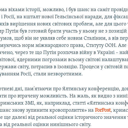
а віхами історії, можливо, і був шанс на саміт провід
і і Росії, на кшталт нової Гельсінської наради, для фікса
хів вирішення нових світових проблем, але для цього 
 Путін був готовий брати участь у ньому не з позицій 
 умов, щоб він не уявляв себе новим Сталіним, а вів пе
имуючись норм міжнародного права, Статуту ООН. Але 
чено, через те що Путін розпочав війну в Україні – на
світової, ядерними погрозами всьому світові налаштува
ержави світу, потрапив в ізоляцію. Процеси у світовій п
уванням Росії, стали незворотними.
 лютневі дні, пам'ятаючи про Ялтинську конференцію, д
ти про втрачену можливість. На жаль, як видно з нин
кримських ЗМІ, як, наприклад, статті «Ялтинська конф
шанс знову зупинити кровопролиття» на
ForPost
, кримс
се ще далекі від реальної оцінки історичного значення т
а від реальної оцінки нинішнього світу.