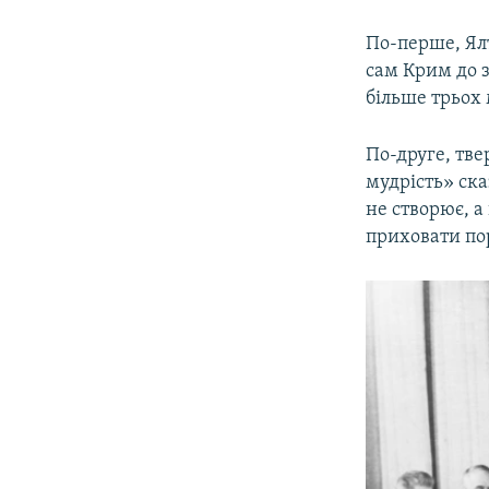
По-перше, Ял
сам Крим до з
більше трьох 
По-друге, тве
мудрість» ска
не створює, а
приховати пор