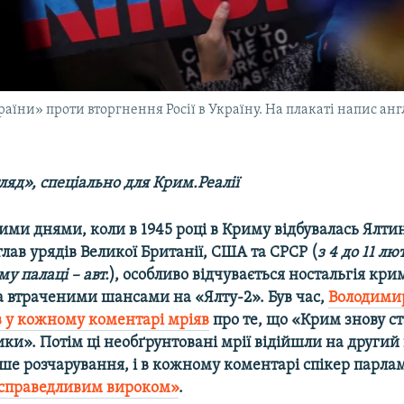
раїни» проти вторгнення Росії в Україну. На плакаті напис ан
яд», спеціально для Крим.Реалії
ми днями, коли в 1945 році в Криму відбувалась Ялти
лав урядів Великої Британії, США та СРСР (
з 4 до 11 лю
му палаці – авт.
), особливо відчувається ностальгія кр
а втраченими шансами на «Ялту-2». Був час,
Володими
 у кожному коментарі мріяв
про те, що «Крим знову с
тики». Потім ці необґрунтовані мрії відійшли на другий
ьше розчарування, і в кожному коментарі спікер парла
справедливим вироком»
.