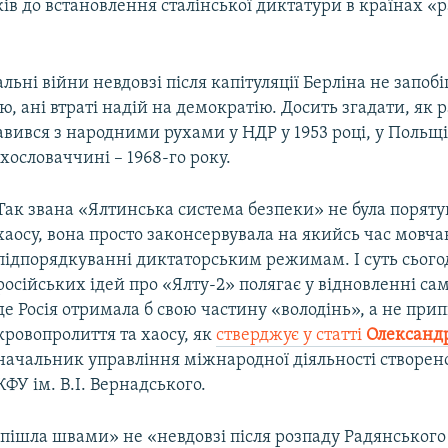
ків до встановлення сталінської диктатури в країнах «
льні війни невдовзі після капітуляції Берліна не запобі
, ані втраті надій на демократію. Досить згадати, як
вився з народними рухами у НДР у 1953 році, у Польщі
ехословаччині – 1968-го року.
Так звана «Ялтинська система безпеки» не була поряту
хаосу, вона просто законсервувала на якийсь час мовча
підпорядкуванні диктаторським режимам. І суть сьог
російських ідей про «Ялту-2» полягає у відновленні саме
де Росія отримала б свою частину «володінь», а не пр
кровопролиття та хаосу, як
стверджує у статті
Олександ
начальник управління міжнародної діяльності створено
КФУ ім. В.І. Вернадського.
«пішла швами» не «невдовзі після розпаду Радянського