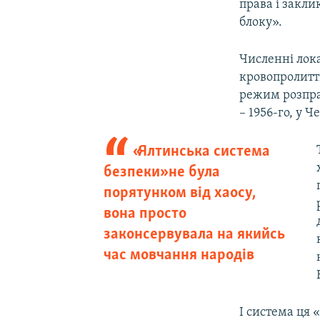
права і закли
блоку».
Численні лока
кровопролиттю
режим розпра
– 1956-го, у Ч
«Ялтинська система
безпеки» не була
порятунком від хаосу,
вона просто
законсервувала на якийсь
час мовчання народів
І система ця 