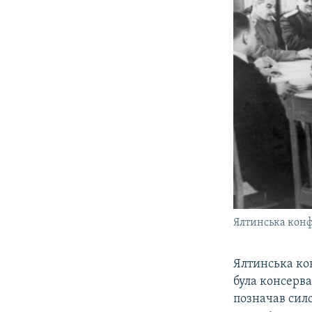
Ялтинська конф
Ялтинська кон
була консерва
позначав сило