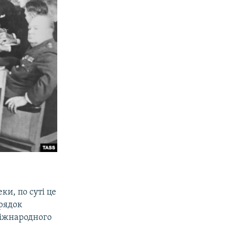
ки, по суті це
орядок
 міжнародного