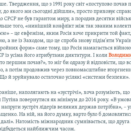
ше. Твердження, що з 1991 року світ «поступово почав 
у, до якого ми сьогодні дійшли», просто приховує спр
о СРСР не був гарантом миру, а породив десятки війсь
Більше того, «нинішній конфлікт між так званим колек
ією» – це евфемізм, яким Росія хоче прикрити той факт
ою, а не із Заходом, що це спроба знову підім'яти Україн
бройних форм» саме тому, що Росія намагається війною
 із усіма його атрибутами диктатури. І коли
Володими
Хто першим почав?», то міг би одразу й відповісти, що вс
го, а потім продовжив через повномасштабне вторгненн
 Що й зруйнувало остаточно усілякі «системи безпеки».
 раніше, наполягають на «зустрічі», хоча розуміють, що
 Путіна повернутися як мінімум до 2014 року. «В умо
 напруги зустріч лідерів великих держав потрібна», –
енко. На ній, на його думку, варто було б домовлятися
 далі». Натомість міжнародник сумнівається, що друга
відбудеться найближчим часом.