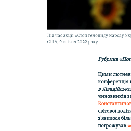
Під час акції «Стоп геноциду народу Ук
США, 9 квітня 2022 року
Рубрика «Погл
Цими лютневи
конференція г
в Лівадійсько
чиновників з
Константинов
світової полі
з'явилося біл
погрожував
«