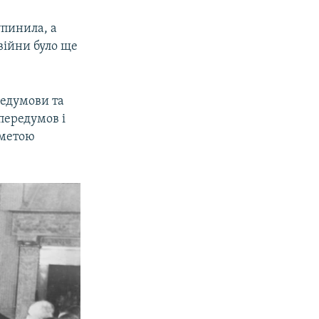
упинила, а
війни було ще
редумови та
 передумов і
 метою