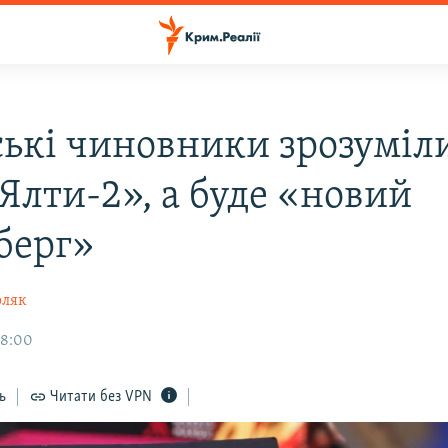
ькі чиновники зрозуміли
Ялти-2», а буде «новий
берг»
оляк
18:00
ь
Читати без VPN