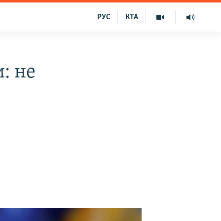
РУС
КТА
: не