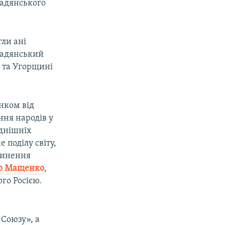
радянського
гли ані
 радянський
 та Угорщині
нком від
ння народів у
однішніх
 поділу світу,
ипинення
р Мащенко
,
го Росією.
 Союзу», а