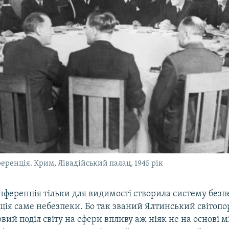
еренція. Крим, Лівадійський палац, 1945 рік
ференція тільки для видимості створила систему безпе
ція саме небезпеки. Бо так званий Ялтинський світоп
вий поділ світу на сфери впливу аж ніяк не на основі