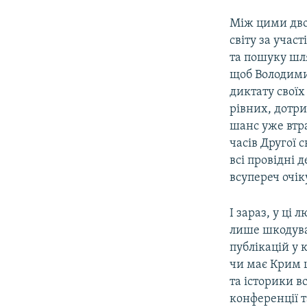
Між цими двом
світу за участ
та пошуку шля
щоб Володимир
диктату своїх
рівних, дотр
шанс уже втра
часів Другої 
всі провідні д
всупереч очік
І зараз, у ці
лише шкодува
публікацій у 
чи має Крим 
та історики в
конференції т