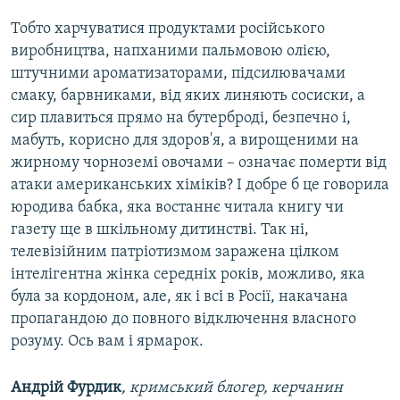
Тобто харчуватися продуктами російського
виробництва, напханими пальмовою олією,
штучними ароматизаторами, підсилювачами
смаку, барвниками, від яких линяють сосиски, а
сир плавиться прямо на бутерброді, безпечно і,
мабуть, корисно для здоров'я, а вирощеними на
жирному чорноземі овочами – означає померти від
атаки американських хіміків? І добре б це говорила
юродива бабка, яка востаннє читала книгу чи
газету ще в шкільному дитинстві. Так ні,
телевізійним патріотизмом заражена цілком
інтелігентна жінка середніх років, можливо, яка
була за кордоном, але, як і всі в Росії, накачана
пропагандою до повного відключення власного
розуму. Ось вам і ярмарок.
Андрій Фурдик
, кримський блогер, керчанин