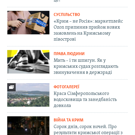
це?
СУСПІЛЬСТВО
«Крим – не Росія»: маркетплейс
Ozon припинив прийом нових
замовлень на Кримському
півострові
ПРАВА ЛЮДИНИ
Мить – і ти шпигун. Як у
кримських судах розглядають
звинувачення в держзраді
ФОТОГАЛЕРЕЇ
Краса Сімферопольського
водосховища та занедбаність
довкола
ВІЙНА ТА КРИМ
Сорок днів, сорок ночей. Про
результати кримської операції з