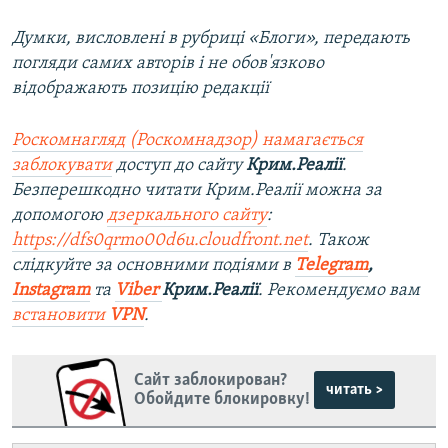
Думки, висловлені в рубриці «Блоги», передають
погляди самих авторів і не обов'язково
відображають позицію редакції
Роскомнагляд (Роскомнадзор) намагається
заблокувати
доступ до сайту
Крим.Реалії
.
Безперешкодно читати Крим.Реалії можна за
допомогою
дзеркального сайту
:
https://dfs0qrmo00d6u.cloudfront.net
. Також
слідкуйте за основними подіями в
Telegram
,
Instagram
та
Viber
Крим.Реалії
. Рекомендуємо вам
встановити
VPN
.
Сайт заблокирован?
читать >
Обойдите блокировку!