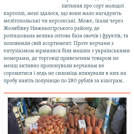
питання про сорт молодої
картоплі, мені здалося, що вони мало нагадують
мелітопольські чи херсонські. Може, їхали через
Желябівку Нижньогірського району, де
розташована велика оптова база овочів і фруктів, та
поповнили свій асортимент. Проте керчани з
ентузіазмом юрмилися біля машин з українськими
номерами, де торговці привезеним товаром не
менш активно пропонували керчанам не
соромитися і ледь не силоміць впихували в них на
пробу навіть полуницю по 280 рублів за кілограм.