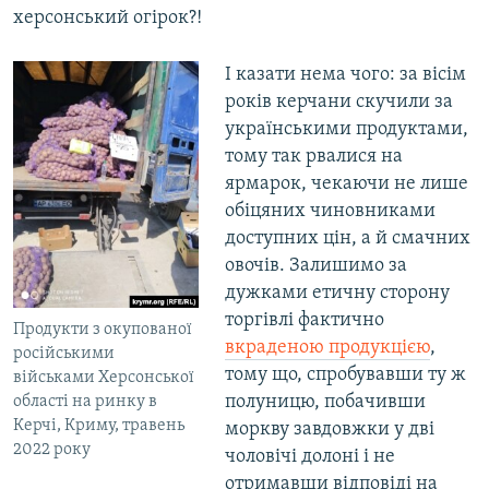
херсонський огірок?!
І казати нема чого: за вісім
років керчани скучили за
українськими продуктами,
тому так рвалися на
ярмарок, чекаючи не лише
обіцяних чиновниками
доступних цін, а й смачних
овочів. Залишимо за
дужками етичну сторону
торгівлі фактично
Продукти з окупованої
вкраденою продукцією
,
російськими
тому що, спробувавши ту ж
військами Херсонської
полуницю, побачивши
області на ринку в
Керчі, Криму, травень
моркву завдовжки у дві
2022 року
чоловічі долоні і не
отримавши відповіді на