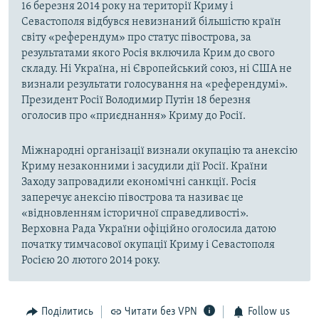
16 березня 2014 року на території Криму і
Севастополя відбувся невизнаний більшістю країн
світу «референдум» про статус півострова, за
результатами якого Росія включила Крим до свого
складу. Ні Україна, ні Європейський союз, ні США не
визнали результати голосування на «референдумі».
Президент Росії Володимир Путін 18 березня
оголосив про «приєднання» Криму до Росії.
Міжнародні організації визнали окупацію та анексію
Криму незаконними і засудили дії Росії. Країни
Заходу запровадили економічні санкції. Росія
заперечує анексію півострова та називає це
«відновленням історичної справедливості».
Верховна Рада України офіційно оголосила датою
початку тимчасової окупації Криму і Севастополя
Росією 20 лютого 2014 року.
Поділитись
Читати без VPN
Follow us