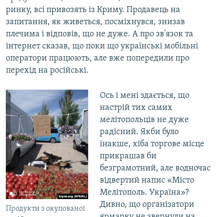
ринку, всі привозять із Криму. Продавець на
запитання, як живеться, посміхнувся, знизав
плечима і відповів, що не дуже. А про зв'язок та
інтернет сказав, що поки що українські мобільні
оператори працюють, але вже попередили про
перехід на російські.
Ось і мені здається, що
настрій тих самих
мелітопольців не дуже
радісний. Якби було
інакше, хіба торгове місце
прикрашав би
безграмотний, але водночас
відвертий напис «Місто
Мелітополь. Україна»?
Дивно, що організатори
Продукти з окупованої
ярмарку не звернули на