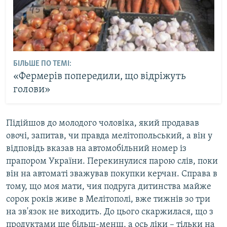
БІЛЬШЕ ПО ТЕМІ:
«Фермерів попередили, що відріжуть
голови»
Підійшов до молодого чоловіка, який продавав
овочі, запитав, чи правда мелітопольський, а він у
відповідь вказав на автомобільний номер із
прапором України. Перекинулися парою слів, поки
він на автоматі зважував покупки керчан. Справа в
тому, що моя мати, чия подруга дитинства майже
сорок років живе в Мелітополі, вже тижнів зо три
на зв'язок не виходить. До цього скаржилася, що з
продуктами ще більш-менш, а ось ліки – тільки на