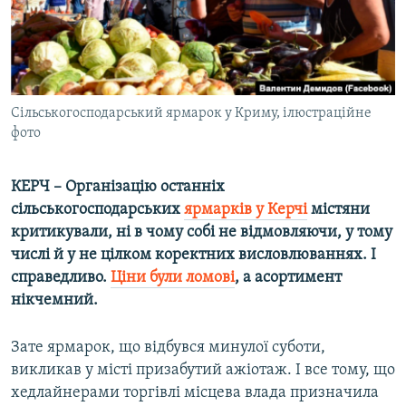
ВІДЕОУРОКИ «ELIFBE»
Русский
СВІДЧЕННЯ ОКУПАЦІЇ
Qırımtatar
УКРАЇНСЬКА ПРОБЛЕМА КРИМУ
ДОЛУЧАЙСЯ!
Сільськогосподарський ярмарок у Криму, ілюстраційне
ІНФОГРАФІКА
фото
КЕРЧ – Організацію останніх
Усі сайти RFE/RL
сільськогосподарських
ярмарків у Керчі
містяни
критикували, ні в чому собі не відмовляючи, у тому
числі й у не цілком коректних висловлюваннях. І
справедливо.
Ціни були ломові
, а асортимент
нікчемний.
Зате ярмарок, що відбувся минулої суботи,
викликав у місті призабутий ажіотаж. І все тому, що
хедлайнерами торгівлі місцева влада призначила