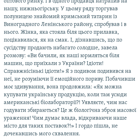
оптового ринку. І в одного продавця натрапив на
нашу, нижньогірську. У цьому ряду торгував
полуницею знайомий кримський татарин із
Виноградного Ленінського району, спробував і в
нього. Жінка, яка стояла біля цього прилавка,
поцікавилася, як на смак. І, дізнавшись, що по
сусідству продають набагато солодше, завела
розмову: «Ви бачили, як наші юрмляться біля
машин, що приїхали з України? Ідіоти!
Справжнісінькі ідіоти!» Я з подивом подивився на
неї, не розуміючи її емоційного пориву. Побачивши
моє здивування, вона продовжила: «Як можна
купувати українську продукцію, коли там усюди
американські біолабораторії?! Уявляєте, чим нас
годувати збираються? Це ж біологічна зброя масової
ураження! Чим думає влада, відкриваючи наше
місто для таких поставок?!» І гордо пішла, не
дочекавшись мого схвалення.