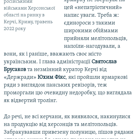
російськими
цей «непатріотичний»
військами Херсонської
напис уваги. Треба ж:
області на ринку в
Керчі, Криму, травень
єдинороси з такими
2022 року
широкими обіймами
прийняли мелітопольців,
напоїли-нагодували, а
вони, як і раніше, вважають своє місто
українським. І глава адміністрації
Святослав
Брусаков
та незмінний куратор Керчі від
«Держради»
Юхим Фікс
, які пройшли ярмаркові
ряди з виглядом панських ревізорів, теж
проморгали цю очевидну недоробку, що виглядала
як відвертий тролінг.
До речі, не всі керчани, як виявилося, накинулися
на продукцію від херсонців та мелітопольців.
Забракувавши привезену полуницю, пішов рядами