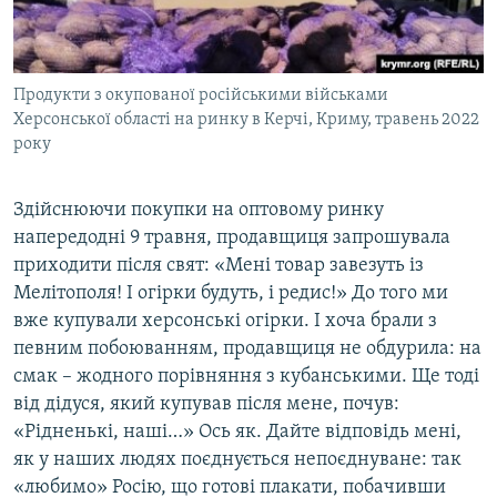
Продукти з окупованої російськими військами
Херсонської області на ринку в Керчі, Криму, травень 2022
року
Здійснюючи покупки на оптовому ринку
напередодні 9 травня, продавщиця запрошувала
приходити після свят: «Мені товар завезуть із
Мелітополя! І огірки будуть, і редис!» До того ми
вже купували херсонські огірки. І хоча брали з
певним побоюванням, продавщиця не обдурила: на
смак – жодного порівняння з кубанськими. Ще тоді
від дідуся, який купував після мене, почув:
«Рідненькі, наші…» Ось як. Дайте відповідь мені,
як у наших людях поєднується непоєднуване: так
«любимо» Росію, що готові плакати, побачивши