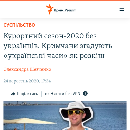
Доступність
посилання
Перейти
СУСПІЛЬСТВО
до
НОВИНИ
Курортний сезон-2020 без
основного
ВОДА.КРИМ
матеріалу
українців. Кримчани згадують
ВІДЕО ТА ФОТО
Перейти
«українські часи» як розкіш
до
ПОЛІТИКА
основної
Олександра Шевченко
БЛОГИ
навігації
Перейти
24 вересень 2020, 17:34
ПОГЛЯД
до
ІНТЕРВ'Ю
Поділитись
Читати без VPN
пошуку
ВСЕ ЗА ДЕНЬ
СПЕЦПРОЕКТИ
ЯК ОБІЙТИ БЛОКУВАННЯ
ДЕПОРТАЦІЯ