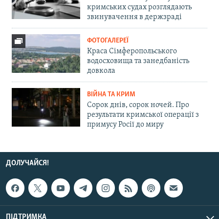
кримських судах розглядають
звинувачення в держзраді
ФОТОГАЛЕРЕЇ
Краса Сімферопольського
водосховища та занедбаність
довкола
ВІЙНА ТА КРИМ
Сорок днів, сорок ночей. Про
результати кримської операції з
примусу Росії до миру
ДОЛУЧАЙСЯ!
ПІДТРИМКА