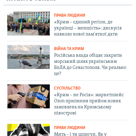
ПРАВА ЛЮДИНИ
«Крим – єдиний регіон, де
українці – меншість»: дискусія
навколо нової пам'ятної дати
ВІЙНА ТА КРИМ
Російська влада обіцяє закрити
морський шлях українським
БпЛА до Севастополя. Чи реально
це?
СУСПІЛЬСТВО
«Крим – не Росія»: маркетплейс
Ozon припинив прийом нових
замовлень на Кримському
півострові
ПРАВА ЛЮДИНИ
Мить – і ти шпигун. Як у