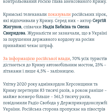
контрольований Росією глава анексованого Криму.
Кримські телеканали
показували
російських зірок,
які відпочивали у Криму. Серед них – актор
Сергій
Жигунов
, співачки
Надія Бабкіна та Олена
Свиридова
. Журналісти не зазначали, що в Україні
за порушення державного кордону на росіян
принаймні чекає штраф.
За інформацією російської влади
, 70% усіх туристів
дістаються до Криму автомобільним мостом, 25% –
літаками і лише 4,5% – залізницею.
Улітку 2020 року адмінкордон Херсонщини та
Криму перетнули 83 тисячі разів, а роком раніше –
майже всемеро більше – 561,5 тисячу разів,
повідомили Радіо Свобода у Держприкордонслужбі
України. Російська сторона пропускає на півострів