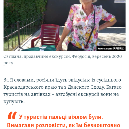
Світлана, продавчиня екскурсій. Феодосія, вересень 2020
року
За її словами, росіяни їдуть звідусіль: із сусіднього
Краснодарського краю та з Далекого Сходу. Багато
туристів на автівках – автобусні екскурсії вони не
купують.
У туристів пальці віялом були.
Вимагали розповісти, як їм безкоштовно