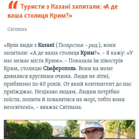
Туристи з Казані запитали: «А де
ваша столиця Крим?»
Світлана
«Були люди з
Казані
(
Татарстан – ред.
), вони
запитали: «А де ваша столиця
Крим
?». – Я кажу: «У
нас немає міста Крим». – Показала їм півострів
Крим, столицю
Сімферополь
. Вони на мене
дивилися круглими очима. Люди не літні,
приблизно по 40 років. От який контингент до нас
приїжджає. Нецікаво людям. Людям потрібно
поїсти, попити й повалятися на морі, тобто вони
неосвічені», – вважає Світлана.