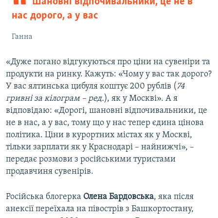
Шановні відпочивальники, це не в
нас дорого, а у вас
Ганна
«Дуже погано відгукуються про ціни на сувеніри та
продукти на ринку. Кажуть: «Чому у вас так дорого?
У вас ялтинська цибуля коштує 200 рублів (
74
гривні за кілограм – ред.
), як у Москві». А я
відповідаю: «Дорогі, шановні відпочивальники, це
не в нас, а у вас, тому що у нас тепер єдина цінова
політика. Ціни в курортних містах як у Москві,
тільки зарплати як у Краснодарі – найнижчі», –
передає розмови з російськими туристами
продавчиня сувенірів.
Російська блогерка
Олена Бардовська
, яка після
анексії переїхала на півострів з Башкортостану,