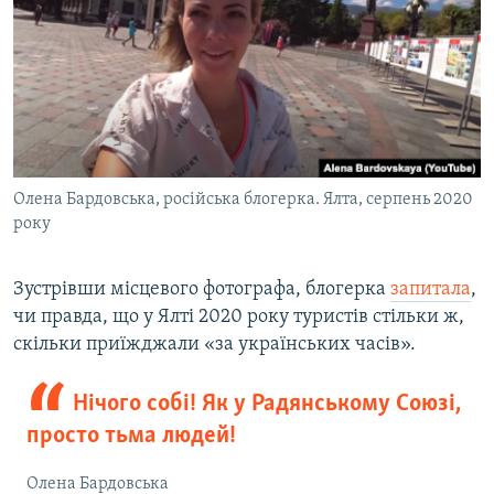
Олена Бардовська, російська блогерка. Ялта, серпень 2020
року
Зустрівши місцевого фотографа, блогерка
запитала
,
чи правда, що у Ялті 2020 року туристів стільки ж,
скільки приїжджали «за українських часів».
Нічого собі! Як у Радянському Союзі,
просто тьма людей!
Олена Бардовська