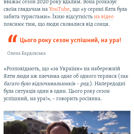
вважає сезон 2020 року вдалим. Вона розказує
своїм глядачам на
YouTube
, що «у серпні Ялта була
забита туристами». Їхню відсутність
на відео
пояснює тим, що люди сховалися від сонця.
Цього року сезон успішний, на ура!
Олена Бардовська
«Розповідають, що «за України» на набережній
Ялти люди аж плечима одне об одного терлися (
так
багато було відпочивальників – ред.
). Напередодні
була ситуація один в один. Цього року сезон
успішний, на ура!», – говорить росіянка.