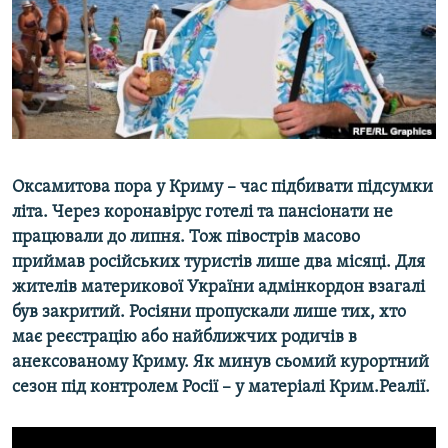
ВІДЕОУРОКИ «ELIFBE»
Русский
СВІДЧЕННЯ ОКУПАЦІЇ
Qırımtatar
УКРАЇНСЬКА ПРОБЛЕМА КРИМУ
ДОЛУЧАЙСЯ!
ІНФОГРАФІКА
Оксамитова пора у Криму – час підбивати підсумки
літа. Через коронавірус готелі та пансіонати не
Усі сайти RFE/RL
працювали до липня. Тож півострів масово
приймав російських туристів лише два місяці. Для
жителів материкової України адмінкордон взагалі
був закритий. Росіяни пропускали лише тих, хто
має реєстрацію або найближчих родичів в
анексованому Криму. Як минув сьомий курортний
сезон під контролем Росії – у матеріалі Крим.Реалії.